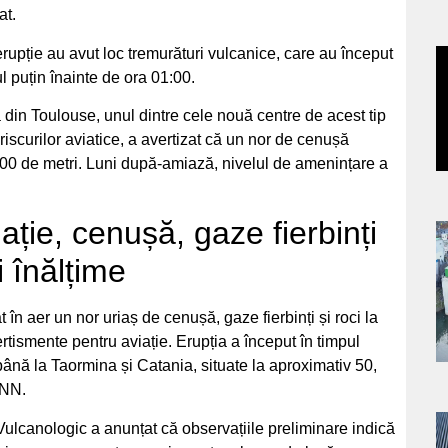
at.
 erupție au avut loc tremurături vulcanice, care au început
a
ul puțin înainte de ora 01:00.
din Toulouse, unul dintre cele nouă centre de acest tip
s
riscurilor aviatice, a avertizat că un nor de cenușă
.400 de metri. Luni după-amiază, nivelul de amenințare a
ție, cenușă, gaze fierbinți
a
i înălțime
s
t în aer un nor uriaș de cenușă, gaze fierbinți și roci la
ertismente pentru aviație. Erupția a început în timpul
 până la Taormina și Catania, situate la aproximativ 50,
CNN.
 Vulcanologic a anunțat că observațiile preliminare indică
a