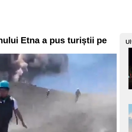
ului Etna a pus turiștii pe
Ul
a
s
a
s