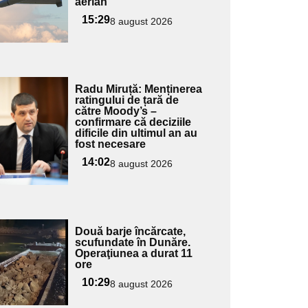
aerian
15:29
8 august 2026
Adaugă
Radu Miruță: Menținerea
ici textul
ratingului de țară de
către Moody’s –
pentru
confirmare că deciziile
ubtitlu
dificile din ultimul an au
fost necesare
14:02
8 august 2026
Adaugă
Două barje încărcate,
ici textul
scufundate în Dunăre.
Operaţiunea a durat 11
pentru
ore
ubtitlu
10:29
8 august 2026