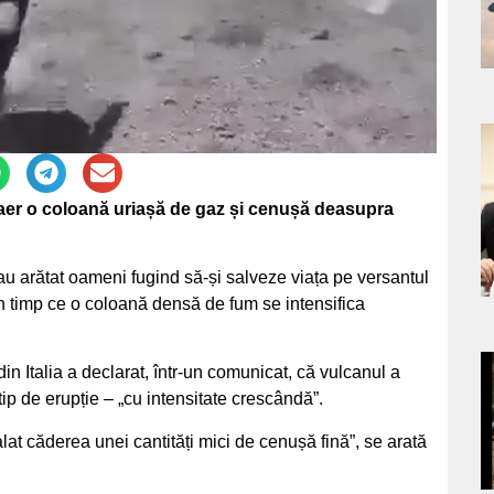
a
s
n aer o coloană uriașă de gaz și cenușă deasupra
, au arătat oameni fugind să-și salveze viața pe versantul
în timp ce o coloană densă de fum se intensifica
din Italia a declarat, într-un comunicat, că vulcanul a
a
tip de erupție – „cu intensitate crescândă”.
s
lat căderea unei cantități mici de cenușă fină”, se arată