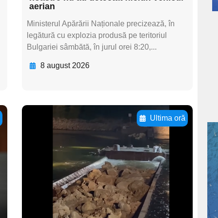
aerian
Ministerul Apărării Naționale precizează, în
legătură cu explozia produsă pe teritoriul
Bulgariei sâmbătă, în jurul orei 8:20,...
8 august 2026
ă
Ultima oră
Adaugă aici textul
pentru
subtitluAdaugă aici
textul pentru
subtitluAdaugă aici
textul pentru