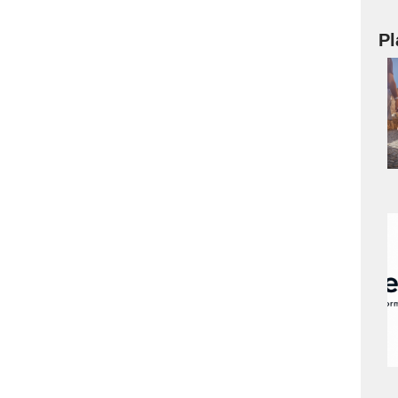
Pl
a
s
a
s