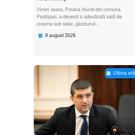
Vineri seara, Poiana Nucet din comuna
Peștișani, a devenit o adevărată sală de
cinema sub stele, găzduind...
8 august 2026
Ultima or
Adaugă aici textul
pentru
subtitluAdaugă aici
textul pentru
subtitluAdaugă aici
textul pentru