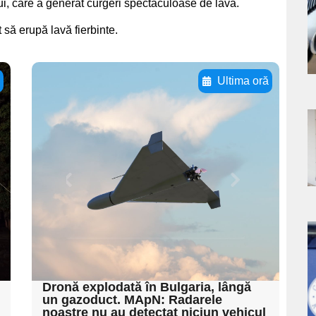
lui, care a generat curgeri spectaculoase de lavă.
s
t să erupă lavă fierbinte.
ă
Ultima oră
Adaugă aici textul
pentru
a
subtitluAdaugă aici
s
textul pentru
subtitluAdaugă aici
textul pentru
subtitluAdaugă aici
a
textul pentru subti
s
Dronă explodată în Bulgaria, lângă
un gazoduct. MApN: Radarele
noastre nu au detectat niciun vehicul