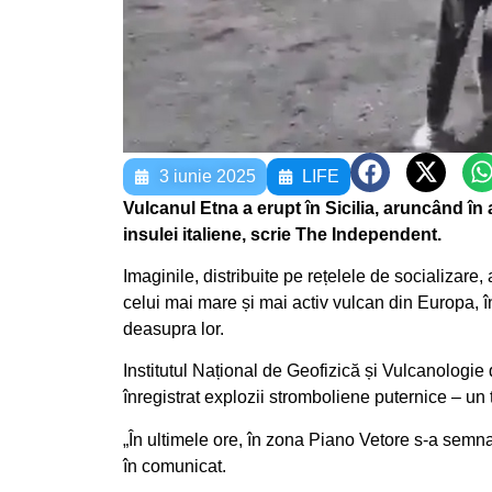
3 iunie 2025
LIFE
Vulcanul Etna a erupt în Sicilia, aruncând î
insulei italiene, scrie The Independent.
Imaginile, distribuite pe rețelele de socializare
celui mai mare și mai activ vulcan din Europa, 
deasupra lor.
Institutul Național de Geofizică și Vulcanologie 
înregistrat explozii stromboliene puternice – un 
„În ultimele ore, în zona Piano Vetore s-a semna
în comunicat.