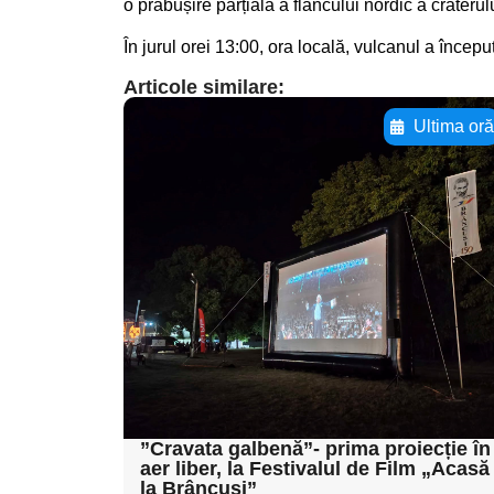
o prăbușire parțială a flancului nordic a crateru
În jurul orei 13:00, ora locală, vulcanul a începu
Articole similare:
Ultima or
Adaugă aici textul
pentru
subtitluAdaugă aici
textul pentru
subtitluAdaugă aici
textul pentru
subtitluAdaugă aici
textul pentru subti
”Cravata galbenă”- prima proiecție în
aer liber, la Festivalul de Film „Acasă
la Brâncuși”