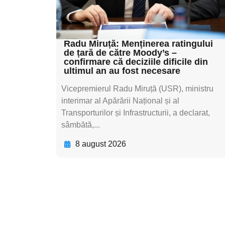
subtitluAdaugă aici
textul pentru subti
Radu Miruță: Menținerea ratingului
de țară de către Moody’s –
confirmare că deciziile dificile din
ultimul an au fost necesare
Vicepremierul Radu Miruță (USR), ministru
interimar al Apărării Național și al
Transporturilor și Infrastructurii, a declarat,
sâmbătă,...
8 august 2026