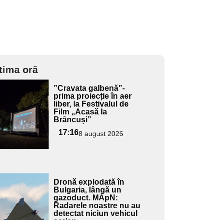
tima oră
Adaugă
”Cravata galbenă”-
ici textul
prima proiecție în aer
liber, la Festivalul de
pentru
Film „Acasă la
ubtitlu
Brâncuși”
17:16
8 august 2026
Adaugă
Dronă explodată în
ici textul
Bulgaria, lângă un
gazoduct. MApN:
pentru
Radarele noastre nu au
ubtitlu
detectat niciun vehicul