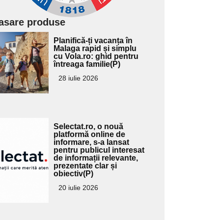
asare produse
Adaugă
Planifică-ți vacanța în
ici textul
Malaga rapid și simplu
cu Vola.ro: ghid pentru
pentru
întreaga familie(P)
ubtitlu
28 iulie 2026
Adaugă
Selectat.ro, o nouă
ici textul
platformă online de
informare, s-a lansat
pentru
pentru publicul interesat
ubtitlu
de informații relevante,
prezentate clar și
obiectiv(P)
20 iulie 2026