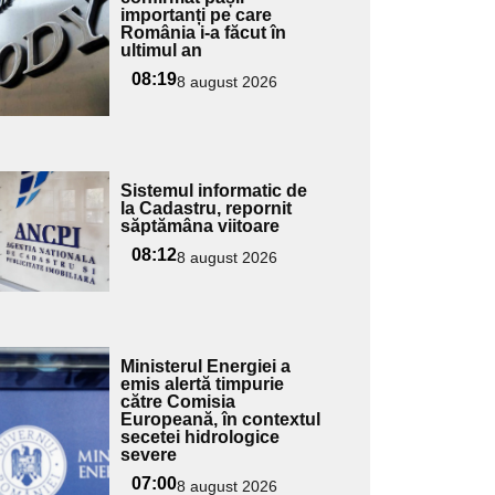
importanți pe care
pentru
România i-a făcut în
ubtitlu
ultimul an
08:19
8 august 2026
Adaugă
Sistemul informatic de
ici textul
la Cadastru, repornit
săptămâna viitoare
pentru
ubtitlu
08:12
8 august 2026
Adaugă
Ministerul Energiei a
ici textul
emis alertă timpurie
către Comisia
pentru
Europeană, în contextul
ubtitlu
secetei hidrologice
severe
07:00
8 august 2026