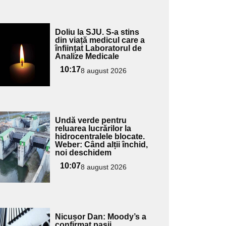
Adaugă
Doliu la SJU. S-a stins
ici textul
din viață medicul care a
înființat Laboratorul de
pentru
Analize Medicale
ubtitlu
10:17
8 august 2026
Adaugă
Undă verde pentru
ici textul
reluarea lucrărilor la
hidrocentralele blocate.
pentru
Weber: Când alții închid,
ubtitlu
noi deschidem
10:07
8 august 2026
Adaugă
Nicușor Dan: Moody’s a
ici textul
confirmat pașii