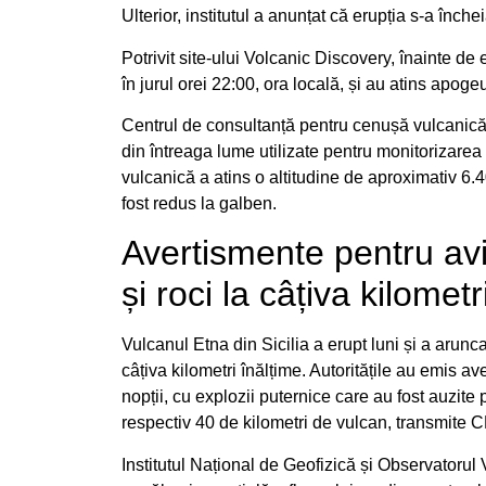
Ulterior, institutul a anunțat că erupția s-a închei
Potrivit site-ului Volcanic Discovery, înainte de
în jurul orei 22:00, ora locală, și au atins apoge
Centrul de consultanță pentru cenușă vulcanică 
din întreaga lume utilizate pentru monitorizarea 
vulcanică a atins o altitudine de aproximativ 6
fost redus la galben.
Avertismente pentru avia
și roci la câțiva kilometr
Vulcanul Etna din Sicilia a erupt luni și a arunca
câțiva kilometri înălțime. Autoritățile au emis av
nopții, cu explozii puternice care au fost auzite
respectiv 40 de kilometri de vulcan, transmite 
Institutul Național de Geofizică și Observatorul