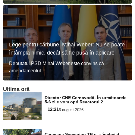
Lege pentru cărbune. Mihai Weber: Nu se poate
întâmpla nimic, decât să fie pusă în aplicare
Deputatul PSD Mihai Weber este convins că
amendamentul...
Ultima oră
Adaugă
Director CNE Cernavodă: În următoarele
aici textul
5-6 zile vom opri Reactorul 2
pentru
12:21
6 august 2026
subtitlu
Adaugă
Caravana Screening TB și-a încheiat