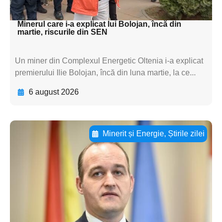
textul pentru subti
Minerul care i-a explicat lui Bolojan, încă din
martie, riscurile din SEN
Un miner din Complexul Energetic Oltenia i-a explicat
premierului Ilie Bolojan, încă din luna martie, la ce...
6 august 2026
Minerit și Energie
,
Știrile zilei
Adaugă aici textul pentru
subtitluAdaugă aici
textul pentru
subtitluAdaugă aici
textul pentru