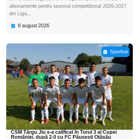
abonamente pentru sezonul competițional 2026-2027
din Liga...
6 august 2026
Sportive
Adaugă aici textul pentru
subtitluAdaugă aici
textul pentru
subtitluAdaugă aici
textul pentru
subtitluAdaugă aici
textul pentru subti
CSM Târgu Jiu s-a calificat în Turul 3 al Cupei
României, după 2-0 cu FC Păușești Otăsău