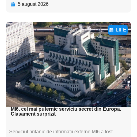
5 august 2026
LIFE
Adaugă aici textul pentru
subtitluAdaugă aici
textul pentru
subtitluAdaugă aici
textul pentru
subtitluAdaugă aici
textul pentru subti
MI6, cel mai puternic serviciu secret din Europa.
Clasament surpriză
Serviciul britanic de informații externe MI6 a fost