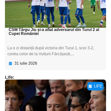
textul pentru
subtitluAdaugă aici
textul pentru subti
CSM Târgu Jiu și-a aflat adversarul din Turul 2 al
Cupei României
La o zi distanță după victoria din Turul 1, scor 3-2,
contra celor de la Vulturii Fărcășești,...
31 iulie 2026
Life:
LIFE
Adaugă aici textul pentru
subtitluAdaugă aici
textul pentru