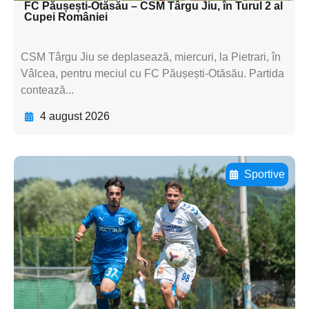
FC Păușești-Otăsău – CSM Târgu Jiu, în Turul 2 al
Cupei României
CSM Târgu Jiu se deplasează, miercuri, la Pietrari, în
Vâlcea, pentru meciul cu FC Păușești-Otăsău. Partida
contează...
4 august 2026
Sportive
Adaugă aici textul pentru
subtitluAdaugă aici
textul pentru
subtitluAdaugă aici
textul pentru
subtitluAdaugă aici