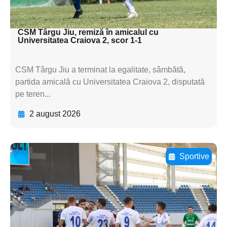
textul pentru subti
CSM Târgu Jiu, remiză în amicalul cu
Universitatea Craiova 2, scor 1-1
CSM Târgu Jiu a terminat la egalitate, sâmbătă,
partida amicală cu Universitatea Craiova 2, disputată
pe teren...
2 august 2026
Sportive
Adaugă aici textul pentru
subtitluAdaugă aici
textul pentru
subtitluAdaugă aici