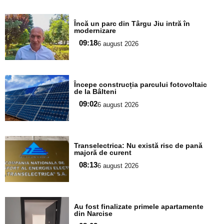
Adaugă
Încă un parc din Târgu Jiu intră în
aici textul
modernizare
pentru
09:18
6 august 2026
subtitlu
Adaugă
Începe construcția parcului fotovoltaic
aici textul
de la Bâlteni
pentru
09:02
6 august 2026
subtitlu
Adaugă
Transelectrica: Nu există risc de pană
aici textul
majoră de curent
pentru
08:13
6 august 2026
subtitlu
Adaugă
Au fost finalizate primele apartamente
aici textul
din Narcise