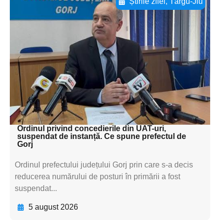
Știrile zilei
,
Târgu-Jiu
Adaugă aici textul pentru
subtitluAdaugă aici
textul pentru
subtitluAdaugă aici
textul pentru
subtitluAdaugă aici
textul pentru subti
Ordinul privind concedierile din UAT-uri,
suspendat de instanță. Ce spune prefectul de
Gorj
Ordinul prefectului județului Gorj prin care s-a decis
reducerea numărului de posturi în primării a fost
suspendat...
5 august 2026