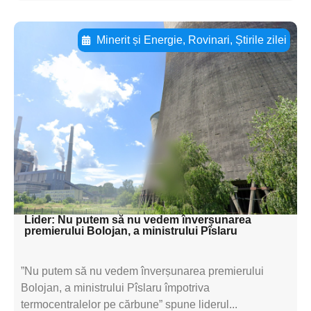
Minerit și Energie
,
Rovinari
,
Știrile zilei
Adaugă aici textul pentru
subtitluAdaugă aici
textul pentru
subtitluAdaugă aici
textul pentru
subtitluAdaugă aici
textul pentru subti
Lider: Nu putem să nu vedem înverșunarea
premierului Bolojan, a ministrului Pîslaru
”Nu putem să nu vedem înverșunarea premierului
Bolojan, a ministrului Pîslaru împotriva
termocentralelor pe cărbune” spune liderul...