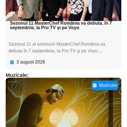
subtitluAdaugă aici
textul pentru subti
Sezonul 11 MasterChef România va debuta, în 7
septembrie, la Pro TV şi pe Voyo
Sezonul 11 al emisiunii MasterChef România va
debuta în 7 septembrie, la Pro TV şi pe Voyo....
3 august 2026
Muzicale:
Muzicale
Adaugă aici textul pentru
subtitluAdaugă aici
textul pentru
subtitluAdaugă aici