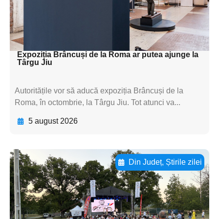
textul pentru
subtitluAdaugă aici
textul pentru subti
Expoziția Brâncuși de la Roma ar putea ajunge la
Târgu Jiu
Autoritățile vor să aducă expoziția Brâncuși de la
Roma, în octombrie, la Târgu Jiu. Tot atunci va...
5 august 2026
Din Județ
,
Știrile zilei
Adaugă aici textul pentru
subtitluAdaugă aici
textul pentru