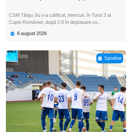
CSM Târgu Jiu s-a calificat, miercuri, în Turul 3 al
Cupei României, după 2-0 în deplasare cu...
6 august 2026
Sportive
Adaugă aici textul pentru
subtitluAdaugă aici
textul pentru
subtitluAdaugă aici
textul pentru
subtitluAdaugă aici
textul pentru subti