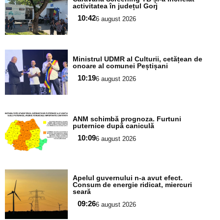
aici textul
activitatea în județul Gorj
pentru
10:42
6 august 2026
subtitlu
Adaugă
Ministrul UDMR al Culturii, cetățean de
aici textul
onoare al comunei Peștișani
pentru
10:19
6 august 2026
subtitlu
Adaugă
ANM schimbă prognoza. Furtuni
aici textul
puternice după caniculă
pentru
10:09
6 august 2026
subtitlu
Adaugă
Apelul guvernului n-a avut efect.
aici textul
Consum de energie ridicat, miercuri
seară
pentru
09:26
6 august 2026
subtitlu