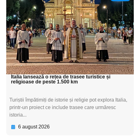
Adaugă aici textul pentru
subtitluAdaugă aici
textul pentru
subtitluAdaugă aici
textul pentru
subtitluAdaugă aici
textul pentru subti
Italia lansează o rețea de trasee turistice și
religioase de peste 1.500 km
Turiștii împătimiți de istorie și religie pot explora Italia,
printr-un proiect ce include trasee care urmăresc
istoria...
6 august 2026