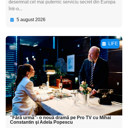
desemnat cel mai puternic serviciu secret din Europa
într-o...
5 august 2026
LIFE
Adaugă aici textul pentru
subtitluAdaugă aici
textul pentru
subtitluAdaugă aici
textul pentru
subtitluAdaugă aici
textul pentru subti
”Fără urmă”- o nouă dramă pe Pro TV cu Mihai
Constantin şi Adela Popescu