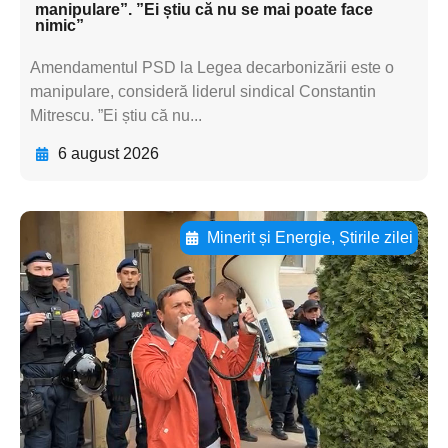
manipulare”. ”Ei știu că nu se mai poate face
nimic”
Amendamentul PSD la Legea decarbonizării este o
manipulare, consideră liderul sindical Constantin
Mitrescu. ”Ei știu că nu...
6 august 2026
Minerit și Energie
,
Știrile zilei
Adaugă aici textul pentru
subtitluAdaugă aici
textul pentru
subtitluAdaugă aici
textul pentru
subtitluAdaugă aici