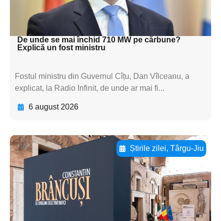
subtitluAdaugă aici
textul pentru subti
De unde se mai închid 710 MW pe cărbune?
Explică un fost ministru
Fostul ministru din Guvernul Cîțu, Dan Vîlceanu, a
explicat, la Radio Infinit, de unde ar mai fi...
6 august 2026
Știrile zilei
,
Târgu-Jiu
Adaugă aici textul pentru
subtitluAdaugă aici
textul pentru
subtitluAdaugă aici