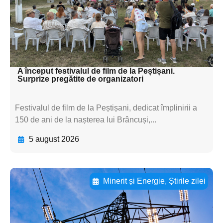
subtitluAdaugă aici
textul pentru
subtitluAdaugă aici
textul pentru subti
A început festivalul de film de la Peștișani.
Surprize pregătite de organizatori
Festivalul de film de la Peștișani, dedicat împlinirii a
150 de ani de la nașterea lui Brâncuși,...
5 august 2026
Minerit și Energie
,
Știrile zilei
Adaugă aici textul pentru
subtitluAdaugă aici