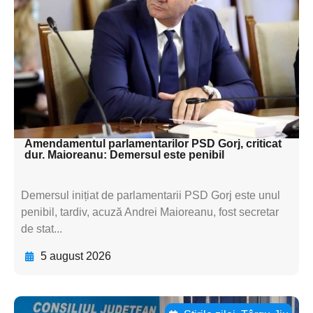
subtitluAdaugă aici
textul pentru
subtitluAdaugă aici
textul pentru
subtitluAdaugă aici
textul pentru subti
Amendamentul parlamentarilor PSD Gorj, criticat
dur. Maioreanu: Demersul este penibil
Demersul inițiat de parlamentarii PSD Gorj este unul
penibil, tardiv, acuză Andrei Maioreanu, fost secretar
de stat...
5 august 2026