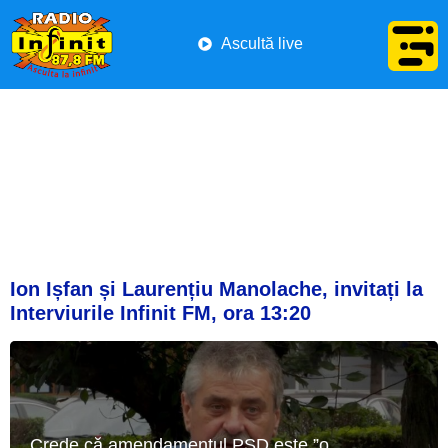
Ascultă live
Ion Ișfan și Laurențiu Manolache, invitați la
Interviurile Infinit FM, ora 13:20
Crede că amendamentul PSD este ”o