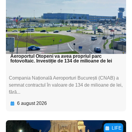
textul pentru
subtitluAdaugă aici
textul pentru
subtitluAdaugă aici
textul pentru subti
Aeroportul Otopeni va avea propriul parc
fotovoltaic. Investiție de 134 de milioane de lei
Compania Națională Aeroporturi București (CNAB) a
semnat contractul în valoare de 134 de milioane de lei,
fără...
6 august 2026
LIFE