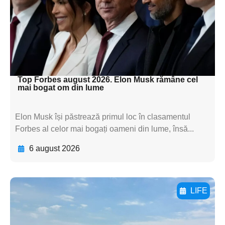
subtitluAdaugă aici
textul pentru
subtitluAdaugă aici
textul pentru subti
Top Forbes august 2026. Elon Musk rămâne cel
mai bogat om din lume
Elon Musk își păstrează primul loc în clasamentul
Forbes al celor mai bogați oameni din lume, însă...
6 august 2026
LIFE
Adaugă aici textul pentru
subtitluAdaugă aici