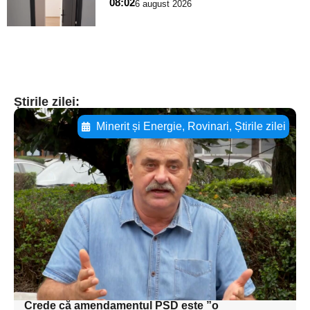
pentru
08:02
6 august 2026
subtitlu
Știrile zilei:
Minerit și Energie
,
Rovinari
,
Știrile zilei
Adaugă aici textul pentru
subtitluAdaugă aici
textul pentru
subtitluAdaugă aici
textul pentru
subtitluAdaugă aici
textul pentru subti
Crede că amendamentul PSD este ”o