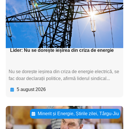
textul pentru
subtitluAdaugă aici
textul pentru
subtitluAdaugă aici
textul pentru subti
Lider: Nu se dorește ieșirea din criza de energie
Nu se dorește ieșirea din criza de energie electrică, se
fac doar declarații politice, afirmă liderul sindical...
5 august 2026
Minerit și Energie
,
Știrile zilei
,
Târgu-Jiu
Adaugă aici textul pentru