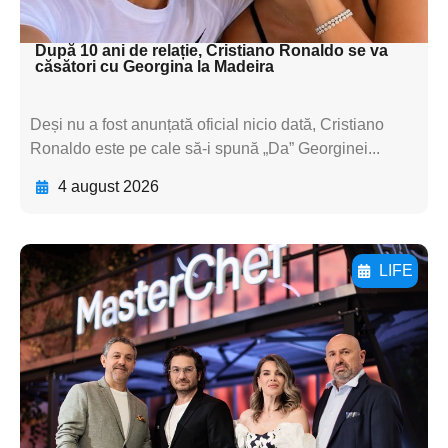
textul pentru subti
După 10 ani de relație, Cristiano Ronaldo se va
căsători cu Georgina la Madeira
Deși nu a fost anunțată oficial nicio dată, Cristiano
Ronaldo este pe cale să-i spună „Da” Georginei...
4 august 2026
LIFE
Adaugă aici textul pentru
subtitluAdaugă aici
textul pentru
subtitluAdaugă aici
textul pentru