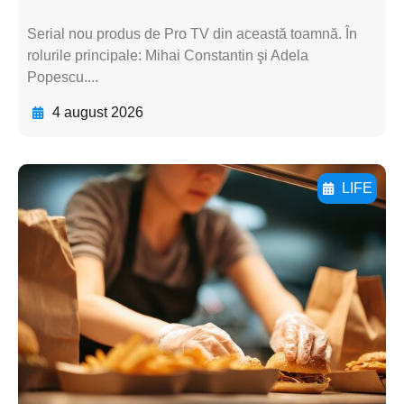
Serial nou produs de Pro TV din această toamnă. În
rolurile principale: Mihai Constantin şi Adela
Popescu....
4 august 2026
LIFE
Adaugă aici textul pentru
subtitluAdaugă aici
textul pentru
subtitluAdaugă aici
textul pentru
subtitluAdaugă aici
textul pentru subti