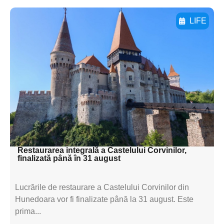
LIFE
Adaugă aici textul pentru
subtitluAdaugă aici
textul pentru
subtitluAdaugă aici
textul pentru
subtitluAdaugă aici
textul pentru subti
Restaurarea integrală a Castelului Corvinilor,
finalizată până în 31 august
Lucrările de restaurare a Castelului Corvinilor din
Hunedoara vor fi finalizate până la 31 august. Este
prima...