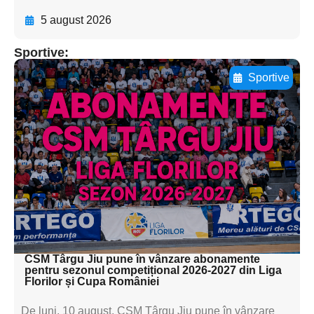
5 august 2026
Sportive:
Sportive
Adaugă aici textul pentru
subtitluAdaugă aici
textul pentru
subtitluAdaugă aici
textul pentru
subtitluAdaugă aici
textul pentru subti
CSM Târgu Jiu pune în vânzare abonamente
pentru sezonul competițional 2026-2027 din Liga
Florilor și Cupa României
De luni, 10 august, CSM Târgu Jiu pune în vânzare