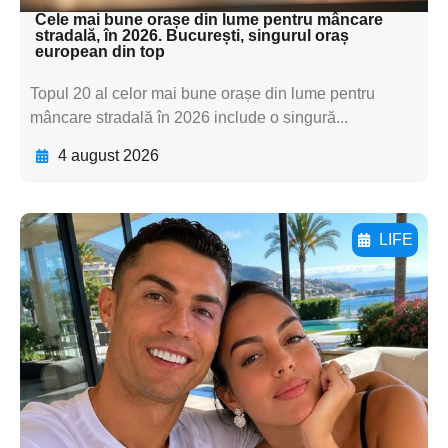
Cele mai bune orașe din lume pentru mâncare
stradală, în 2026. București, singurul oraș
european din top
Topul 20 al celor mai bune orașe din lume pentru
mâncare stradală în 2026 include o singură...
4 august 2026
LIFE
Adaugă aici textul pentru
subtitluAdaugă aici
textul pentru
subtitluAdaugă aici
textul pentru
subtitluAdaugă aici