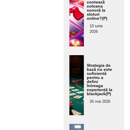
aici
contează
coloana
text
sonoră la
sloturi
ul
online?(P)
pent
10 iunie
ru
2026
subt
itlu
Ada
ugă
Strategia de
bază nu este
aici
suficientă
text
pentru a
defini
ul
întreaga
experiență la
pent
blackjack(P)
ru
26 mai 2026
subt
itlu
Ada