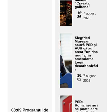
subtitluA
”Cravata
pent
galbenă”
ru
daugă
16:
7 august
subt
36
2026
aici textul
itlu
pentru
Ada
subtitluA
Siegfried
ugă
Mureşan
daugă
acuză PSD şi
aici
AUR că au
aici textul
creat ”un risc
text
nou” prin
ul
amendarea
pentru
Legii
pent
decarbonizări
subtitluA
i
ru
daugă
subt
16:
7 august
02
2026
itlu
aici textul
pentru
Ada
subti
PSD:
ugă
României nu i
aici
se poate cere
08:09 Programul de