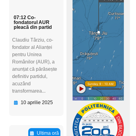
subti
07:12 Co-
fondatorul AUR
pleacă din partid
Claudiu Târziu, co-
fondator al Alianței
pentru Unirea
Românilor (AUR), a
anunțat că părăsește
definitiv partidul,
acuzând
transformarea...
10 aprilie 2025
Ultima oră