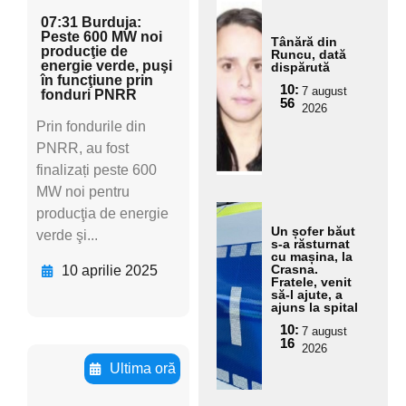
ugă
07:31 Burduja:
aici
Peste 600 MW noi
Tânără din
producţie de
Runcu, dată
text
energie verde, puşi
dispărută
ul
în funcţiune prin
10:
7 august
fonduri PNRR
pent
56
2026
ru
Prin fondurile din
subt
PNRR, au fost
itlu
finalizați peste 600
MW noi pentru
Ada
producţia de energie
ugă
Un șofer băut
verde şi...
s-a răsturnat
aici
cu mașina, la
Crasna.
10 aprilie 2025
text
Fratele, venit
ul
să-l ajute, a
ajuns la spital
pent
10:
7 august
ru
16
2026
subt
Ultima oră
itlu
Adaugă