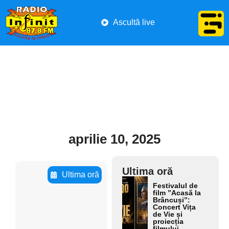
Ascultă live
aprilie 10, 2025
Ultima oră
Ultima oră
Ada
Festivalul de
Adaugă
ugă
film ”Acasă la
Brâncuși”:
aici textul
aici
Concert Vița
de Vie și
text
pentru
proiecția
ul
filmului