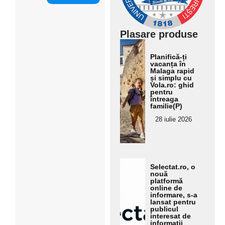
Adaugă
aici textul
Plasare produse
pentru
Ada
ugă
subtitluA
Planifică-ți
vacanța în
aici
Malaga rapid
daugă
text
și simplu cu
Vola.ro: ghid
aici textul
ul
pentru
întreaga
pent
pentru
familie(P)
ru
subtitluA
28 iulie 2026
subt
itlu
daugă
aici textul
Ada
Selectat.ro, o
pentru
ugă
nouă
platformă
subtitluA
aici
online de
informare, s-a
text
daugă
lansat pentru
ul
publicul
aici textul
interesat de
pent
informații