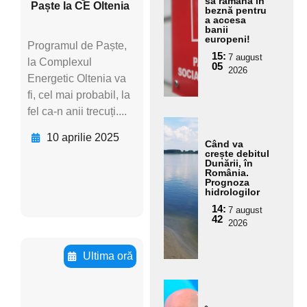
să rămână în
Paște la CE Oltenia
text
beznă pentru
a accesa
ul
banii
pent
europeni!
Programul de Paște,
ru
15:
7 august
la Complexul
05
subt
2026
Energetic Oltenia va
itlu
fi, cel mai probabil, la
fel ca-n anii trecuți....
Ada
ugă
10 aprilie 2025
Când va
aici
crește debitul
Dunării, în
text
România.
Prognoza
ul
hidrologilor
pent
14:
7 august
ru
42
2026
subt
itlu
Ultima oră
Adaugă
Ada
aici textul
ugă