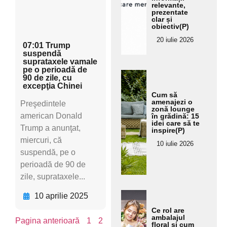
relevante,
ru
pentru
prezentate
subt
clar și
subti
obiectiv(P)
itlu
20 iulie 2026
07:01 Trump
suspendă
suprataxele vamale
pe o perioadă de
Ada
90 de zile, cu
ugă
excepţia Chinei
Cum să
aici
amenajezi o
Preşedintele
text
zonă lounge
american Donald
în grădină: 15
ul
idei care să te
Trump a anunţat,
inspire(P)
pent
miercuri, că
ru
10 iulie 2026
suspendă, pe o
subt
perioadă de 90 de
itlu
zile, suprataxele...
Ada
10 aprilie 2025
ugă
Ce rol are
aici
ambalajul
Pagina anterioară
1
2
floral și cum