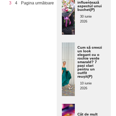
text
influențează
3
4
Pagina următoare
aspectul unui
ul
buchet(P)
pent
30 iunie
ru
2026
subt
itlu
Ada
Cum să creezi
ugă
un look
elegant cu o
aici
rochie verde
smarald? 7
text
pași clari
ul
pentru un
outfit
pent
reușit(P)
ru
10 iunie
subt
2026
itlu
Ada
ugă
Cât de mult