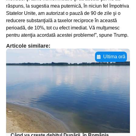
răspuns, la sugestia mea puternică, în niciun fel împotriva
Statelor Unite, am autorizat o pauză de 90 de zile şi o
reducere substanţială a taxelor reciproce în această
perioadă, de 10%, tot cu efect imediat. Vă mulţumesc
pentru atenţia acordată acestei probleme!”, spune Trump.
Articole similare:
Ultima oră
Adaugă aici textul pentru
subtitluAdaugă aici
textul pentru
subtitluAdaugă aici
textul pentru
subtitluAdaugă aici
textul pentru subti
Când va crește debitul Dunării, în România.