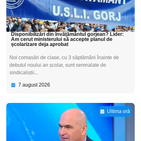
textul pentru
subtitluAdaugă aici
textul pentru subti
Disponibilizări din învățământul gorjean? Lider:
Am cerut ministerului să accepte planul de
școlarizare deja aprobat
Noi comasări de clase, cu 3 săptămâni înainte de
debutul noului an școlar, sunt semnalate de
sindicaliștii...
7 august 2026
Ultima oră
Adaugă aici textul pentru
subtitluAdaugă aici