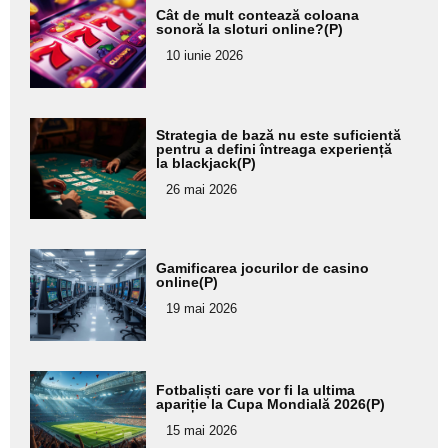
Adaugă
Cât de mult contează coloana
aici textul
sonoră la sloturi online?(P)
pentru
10 iunie 2026
subtitlu
Adaugă
Strategia de bază nu este suficientă
aici textul
pentru a defini întreaga experiență
la blackjack(P)
pentru
26 mai 2026
subtitlu
Adaugă
Gamificarea jocurilor de casino
aici textul
online(P)
pentru
19 mai 2026
subtitlu
Adaugă
Fotbaliști care vor fi la ultima
aici textul
apariție la Cupa Mondială 2026(P)
pentru
15 mai 2026