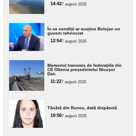
pentru
14:42
7 august 2026
subtitlu
Adaugă
În ce condiții ar susține Bolojan un
aici textul
guvern tehnocrat
pentru
12:54
7 august 2026
subtitlu
Adaugă
Memoriul transmis de federațiile din
aici textul
CE Oltenia președintelui Nicușor
Dan
pentru
11:22
7 august 2026
subtitlu
Adaugă
Tânără din Runcu, dată dispărută
aici textul
10:56
pentru
7 august 2026
subtitlu