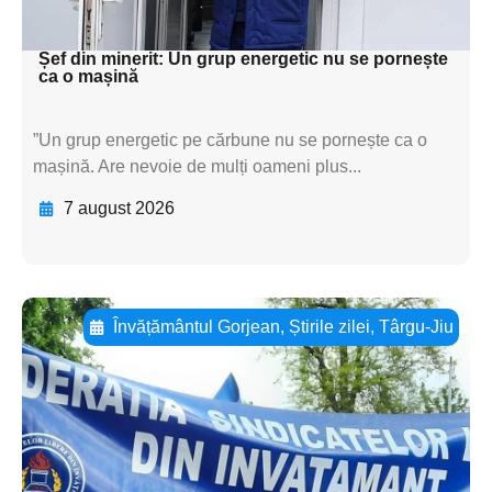
textul pentru subti
Șef din minerit: Un grup energetic nu se pornește
ca o mașină
”Un grup energetic pe cărbune nu se pornește ca o
mașină. Are nevoie de mulți oameni plus...
7 august 2026
Învățământul Gorjean
,
Știrile zilei
,
Târgu-Jiu
Adaugă aici textul pentru
subtitluAdaugă aici
textul pentru
subtitluAdaugă aici