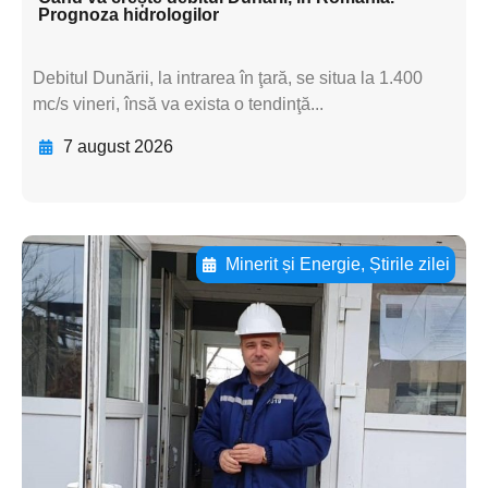
Prognoza hidrologilor
Debitul Dunării, la intrarea în ţară, se situa la 1.400
mc/s vineri, însă va exista o tendinţă...
7 august 2026
Minerit și Energie
,
Știrile zilei
Adaugă aici textul pentru
subtitluAdaugă aici
textul pentru
subtitluAdaugă aici
textul pentru
subtitluAdaugă aici