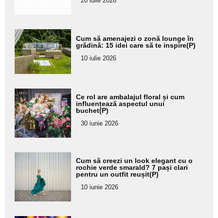
20 iulie 2026
Adaugă
Cum să amenajezi o zonă lounge în
aici textul
grădină: 15 idei care să te inspire(P)
pentru
10 iulie 2026
subtitlu
Adaugă
Ce rol are ambalajul floral și cum
aici textul
influențează aspectul unui
buchet(P)
pentru
30 iunie 2026
subtitlu
Adaugă
Cum să creezi un look elegant cu o
aici textul
rochie verde smarald? 7 pași clari
pentru un outfit reușit(P)
pentru
10 iunie 2026
subtitlu