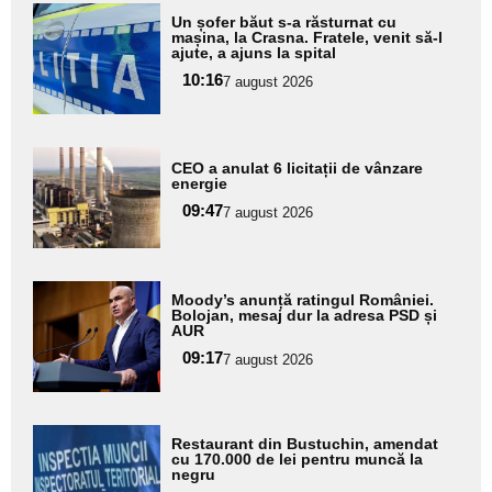
Adaugă
Un șofer băut s-a răsturnat cu
aici textul
mașina, la Crasna. Fratele, venit să-l
ajute, a ajuns la spital
pentru
10:16
7 august 2026
subtitlu
Adaugă
CEO a anulat 6 licitații de vânzare
aici textul
energie
pentru
09:47
7 august 2026
subtitlu
Adaugă
Moody’s anunță ratingul României.
aici textul
Bolojan, mesaj dur la adresa PSD și
AUR
pentru
09:17
7 august 2026
subtitlu
Adaugă
Restaurant din Bustuchin, amendat
aici textul
cu 170.000 de lei pentru muncă la
negru
pentru