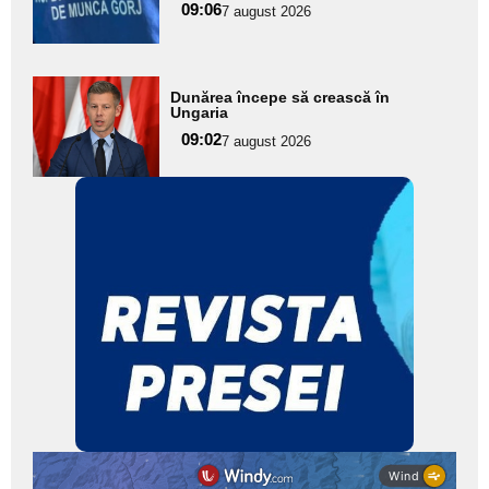
09:06
7 august 2026
subtitlu
Adaugă
Dunărea începe să crească în
aici textul
Ungaria
pentru
09:02
7 august 2026
subtitlu