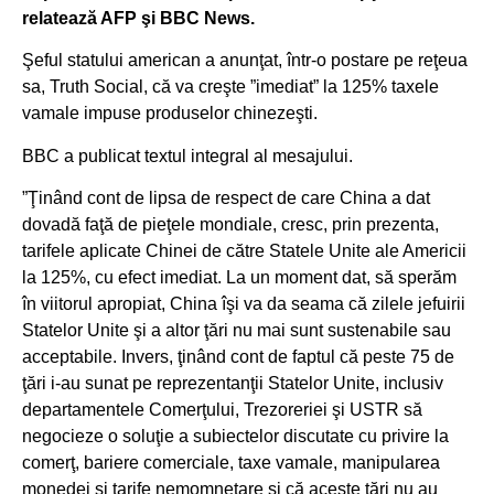
relatează AFP şi BBC News.
Şeful statului american a anunţat, într-o postare pe reţeua
sa, Truth Social, că va creşte ”imediat” la 125% taxele
vamale impuse produselor chinezeşti.
BBC a publicat textul integral al mesajului.
”Ţinând cont de lipsa de respect de care China a dat
dovadă faţă de pieţele mondiale, cresc, prin prezenta,
tarifele aplicate Chinei de către Statele Unite ale Americii
la 125%, cu efect imediat. La un moment dat, să sperăm
în viitorul apropiat, China îşi va da seama că zilele jefuirii
Statelor Unite şi a altor ţări nu mai sunt sustenabile sau
acceptabile. Invers, ţinând cont de faptul că peste 75 de
ţări i-au sunat pe reprezentanţii Statelor Unite, inclusiv
departamentele Comerţului, Trezoreriei şi USTR să
negocieze o soluţie a subiectelor discutate cu privire la
comerţ, bariere comerciale, taxe vamale, manipularea
monedei şi tarife nemomnetare şi că aceste ţări nu au