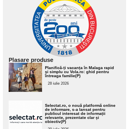
Plasare produse
Adaugă
Planifică-ți vacanța în Malaga rapid
aici textul
și simplu cu Vola.ro: ghid pentru
întreaga familie(P)
pentru
28 iulie 2026
subtitlu
Adaugă
Selectat.ro, o nouă platformă online
aici textul
de informare, s-a lansat pentru
publicul interesat de informații
pentru
relevante, prezentate clar și
obiectiv(P)
subtitlu