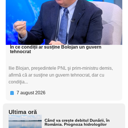
textul pentru
subtitluAdaugă aici
textul pentru
subtitluAdaugă aici
textul pentru subti
În ce condiții ar susține Bolojan un guvern
tehnocrat
Ilie Blojan, preşedintele PNL şi prim-ministru demis,
afirmă că ar susţine un guvern tehnocrat, dar cu
condiţia...
7 august 2026
Ultima oră
Adaugă
Când va crește debitul Dunării, în
aici textul
România. Prognoza hidrologilor