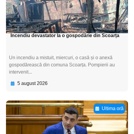
textul pentru
subtitluAdaugă aici
textul pentru subti
Incendiu devastator la o gospodărie din Scoarța
Un incendiu a mistuit, miercuri, o casă și o anexă
gospodărească din comuna Scoarța. Pompierii au
intervenit...
5 august 2026
Ultima oră
Adaugă aici textul pentru
subtitluAdaugă aici