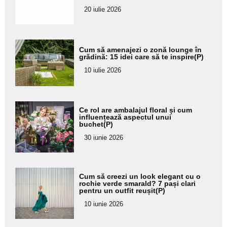
20 iulie 2026
Adaugă
Cum să amenajezi o zonă lounge în
aici textul
grădină: 15 idei care să te inspire(P)
pentru
10 iulie 2026
subtitlu
Adaugă
Ce rol are ambalajul floral și cum
aici textul
influențează aspectul unui
buchet(P)
pentru
30 iunie 2026
subtitlu
Adaugă
Cum să creezi un look elegant cu o
aici textul
rochie verde smarald? 7 pași clari
pentru un outfit reușit(P)
pentru
10 iunie 2026
subtitlu