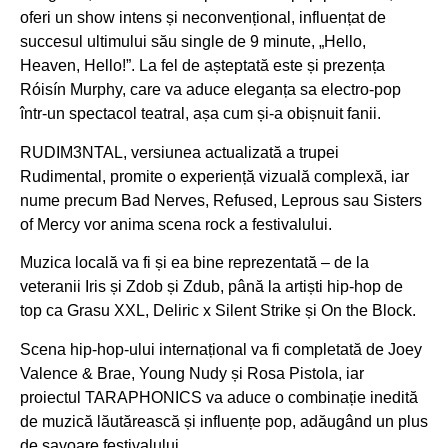
oferi un show intens și neconvențional, influențat de
succesul ultimului său single de 9 minute, „Hello,
Heaven, Hello!”. La fel de așteptată este și prezența
Róisín Murphy, care va aduce eleganța sa electro-pop
într-un spectacol teatral, așa cum și-a obișnuit fanii.
RUDIM3NTAL, versiunea actualizată a trupei
Rudimental, promite o experiență vizuală complexă, iar
nume precum Bad Nerves, Refused, Leprous sau Sisters
of Mercy vor anima scena rock a festivalului.
Muzica locală va fi și ea bine reprezentată – de la
veteranii Iris și Zdob și Zdub, până la artiști hip-hop de
top ca Grasu XXL, Deliric x Silent Strike și On the Block.
Scena hip-hop-ului internațional va fi completată de Joey
Valence & Brae, Young Nudy și Rosa Pistola, iar
proiectul TARAPHONICS va aduce o combinație inedită
de muzică lăutărească și influențe pop, adăugând un plus
de savoare festivalului.