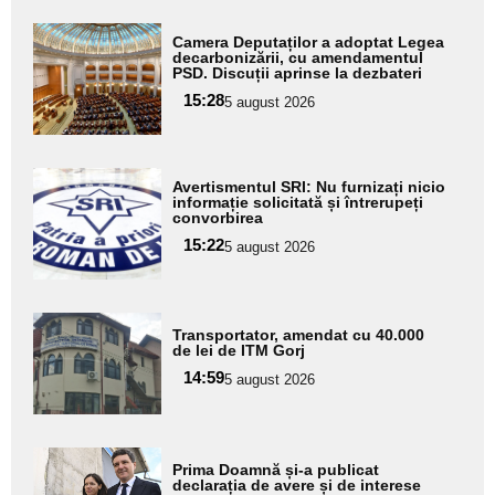
Adaugă
Camera Deputaților a adoptat Legea
aici textul
decarbonizării, cu amendamentul
PSD. Discuții aprinse la dezbateri
pentru
15:28
5 august 2026
subtitlu
Adaugă
Avertismentul SRI: Nu furnizați nicio
aici textul
informație solicitată și întrerupeți
convorbirea
pentru
15:22
5 august 2026
subtitlu
Adaugă
Transportator, amendat cu 40.000
aici textul
de lei de ITM Gorj
pentru
14:59
5 august 2026
subtitlu
Adaugă
Prima Doamnă și-a publicat
aici textul
declarația de avere și de interese