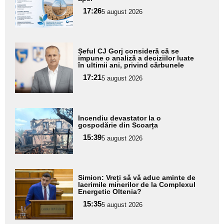
pentru
17:26
5 august 2026
subtitlu
Adaugă
Șeful CJ Gorj consideră că se
aici textul
impune o analiză a deciziilor luate
în ultimii ani, privind cărbunele
pentru
17:21
5 august 2026
subtitlu
Adaugă
Incendiu devastator la o
aici textul
gospodărie din Scoarța
pentru
15:39
5 august 2026
subtitlu
Adaugă
Simion: Vreți să vă aduc aminte de
aici textul
lacrimile minerilor de la Complexul
Energetic Oltenia?
pentru
15:35
5 august 2026
subtitlu