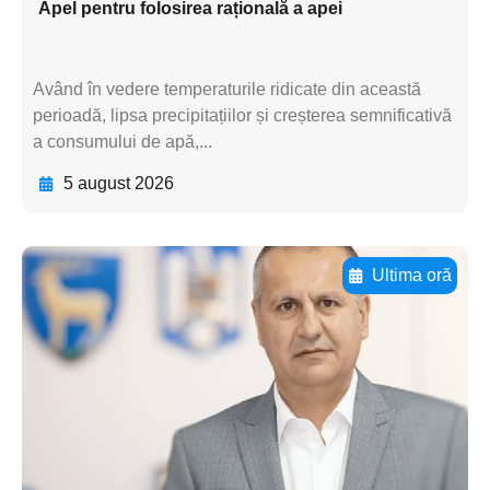
Apel pentru folosirea rațională a apei
Având în vedere temperaturile ridicate din această
perioadă, lipsa precipitațiilor și creșterea semnificativă
a consumului de apă,...
5 august 2026
Ultima oră
Adaugă aici textul pentru
subtitluAdaugă aici
textul pentru
subtitluAdaugă aici
textul pentru
subtitluAdaugă aici