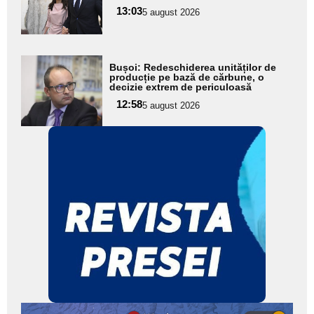
pentru
13:03
5 august 2026
subtitlu
Adaugă
Bușoi: Redeschiderea unităților de
aici textul
producție pe bază de cărbune, o
decizie extrem de periculoasă
pentru
12:58
5 august 2026
subtitlu