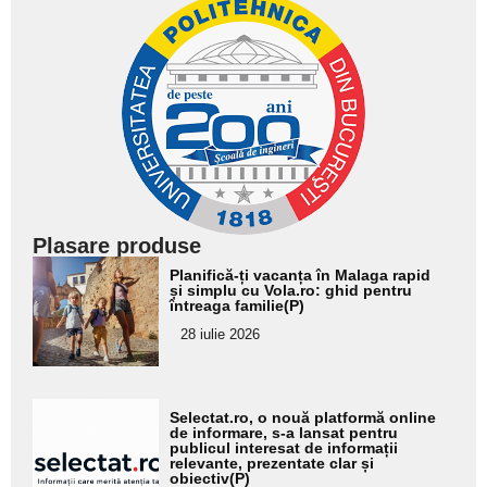
Plasare produse
Adaugă
Planifică-ți vacanța în Malaga rapid
aici textul
și simplu cu Vola.ro: ghid pentru
întreaga familie(P)
pentru
28 iulie 2026
subtitlu
Adaugă
Selectat.ro, o nouă platformă online
aici textul
de informare, s-a lansat pentru
publicul interesat de informații
pentru
relevante, prezentate clar și
obiectiv(P)
subtitlu