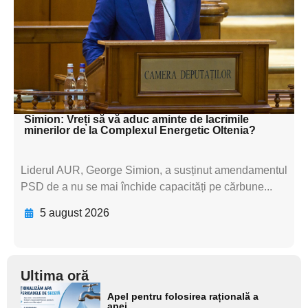
textul pentru
subtitluAdaugă aici
textul pentru
subtitluAdaugă aici
textul pentru subti
Simion: Vreți să vă aduc aminte de lacrimile
minerilor de la Complexul Energetic Oltenia?
Liderul AUR, George Simion, a susținut amendamentul
PSD de a nu se mai închide capacități pe cărbune...
5 august 2026
Ultima oră
Adaugă
Apel pentru folosirea rațională a
aici textul
apei