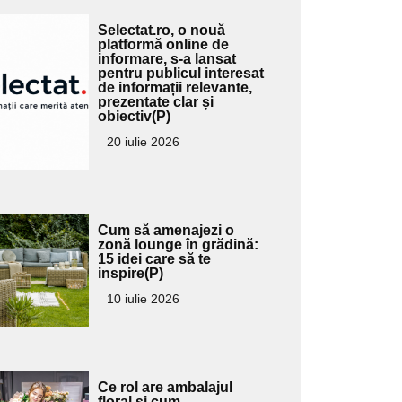
Adaugă
Selectat.ro, o nouă
ici textul
platformă online de
informare, s-a lansat
pentru
pentru publicul interesat
ubtitlu
de informații relevante,
prezentate clar și
obiectiv(P)
20 iulie 2026
Adaugă
Cum să amenajezi o
ici textul
zonă lounge în grădină:
15 idei care să te
pentru
inspire(P)
ubtitlu
10 iulie 2026
Adaugă
Ce rol are ambalajul
floral și cum