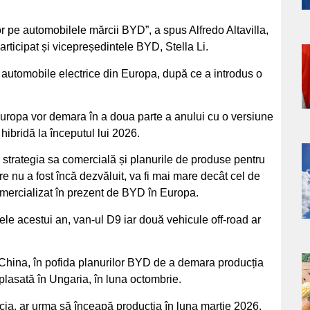
or pe automobilele mărcii BYD”, a spus Alfredo Altavilla,
articipat și vicepreședintele BYD, Stella Li.
a
 automobile electrice din Europa, după ce a introdus o
s
Europa vor demara în a doua parte a anului cu o versiune
hibridă la începutul lui 2026.
la strategia sa comercială și planurile de produse pentru
a
e nu a fost încă dezvăluit, va fi mai mare decât cel de
mercializat în prezent de BYD în Europa.
s
le acestui an, van-ul D9 iar două vehicule off-road ar
 China, în pofida planurilor BYD de a demara producția
a
lasată în Ungaria, în luna octombrie.
s
cia, ar urma să înceapă producția în luna martie 2026.