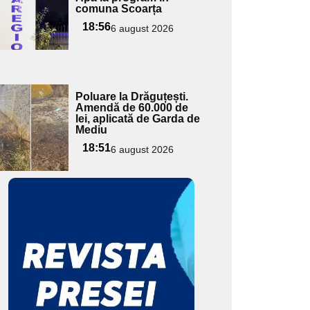
ici textul
comuna Scoarța
pentru
18:56
6 august 2026
ubtitlu
Adaugă
Poluare la Drăguțești.
ici textul
Amendă de 60.000 de
lei, aplicată de Garda de
pentru
Mediu
ubtitlu
18:51
6 august 2026