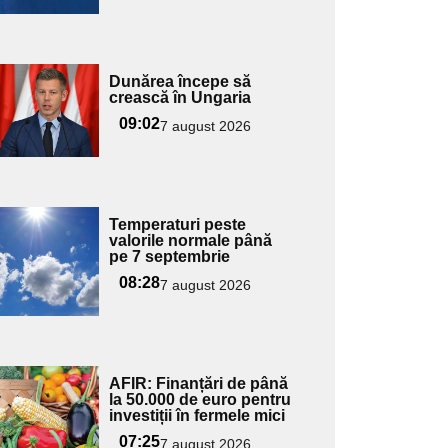
Adaugă
Dunărea începe să
ici textul
crească în Ungaria
pentru
09:02
7 august 2026
ubtitlu
Adaugă
Temperaturi peste
ici textul
valorile normale până
pe 7 septembrie
pentru
ubtitlu
08:28
7 august 2026
Adaugă
AFIR: Finanțări de până
ici textul
la 50.000 de euro pentru
investiții în fermele mici
pentru
ubtitlu
07:25
7 august 2026