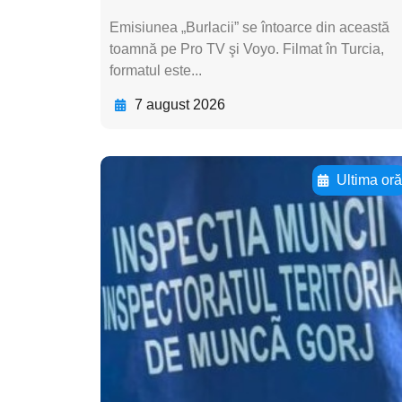
Emisiunea „Burlacii” se întoarce din această
toamnă pe Pro TV şi Voyo. Filmat în Turcia,
formatul este...
7 august 2026
Ultima or
Adaugă aici textul
pentru
subtitluAdaugă aici
textul pentru
subtitluAdaugă aici
textul pentru
subtitluAdaugă aici