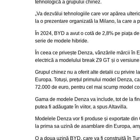
tehnologică a grupului chinez.
„Va dezvălui tehnologiile care vor apărea ulteri
la o prezentare organizată la Milano, la care a p
În 2024, BYD a avut o cotă de 2,8% pe piața de
serie de modele hibride.
În ceea ce privește Denza, vânzările mărcii în 
electrică a modelului break Z9 GT și o versiune 
Grupul chinez nu a oferit alte detalii cu privire 
Europa. Totuși, prețul primului model Denza, car
72.000 de euro, pentru cel mai scump model co
Gama de modele Denza va include, tot de la fine
putea fi adăugate în viitor, a spus Altavilla.
Modelele Denza vor fi produse și exportate din
la prima sa uzină de asamblare din Europa, amp
O a doua uzină BYD, care va fi construită în Tur