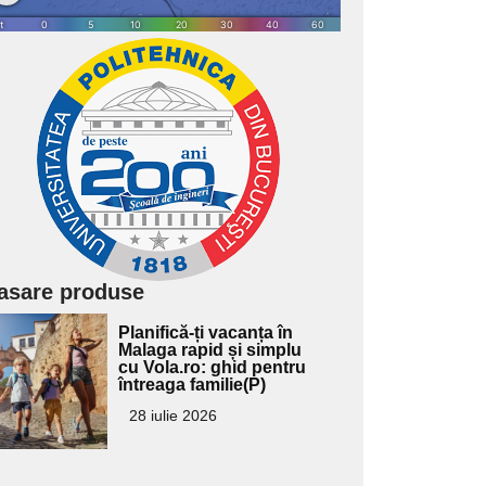
asare produse
Adaugă
Planifică-ți vacanța în
ici textul
Malaga rapid și simplu
cu Vola.ro: ghid pentru
pentru
întreaga familie(P)
ubtitlu
28 iulie 2026