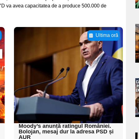
YD va avea capacitatea de a produce 500.000 de
a
E
Ultima oră
Adaugă aici textul
s
pentru
subtitluAdaugă aici
textul pentru
subtitluAdaugă aici
a
textul pentru
s
subtitluAdaugă aici
textul pentru subti
Moody’s anunță ratingul României.
Bolojan, mesaj dur la adresa PSD și
AUR