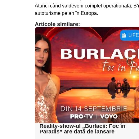
Atunci când va deveni complet operațională, B
autoturisme pe an în Europa.
Articole similare:
LIF
Adaugă aici textul
pentru
subtitluAdaugă aici
textul pentru
subtitluAdaugă aici
textul pentru
subtitluAdaugă aici
textul pentru subti
Reality-show-ul „Burlacii: Foc în
Paradis” are dată de lansare