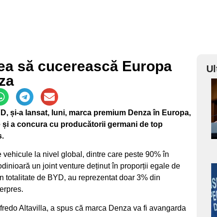
rea să cucerească Europa
Ul
za
a
D, și-a lansat, luni, marca premium Denza în Europa,
s
e și a concura cu producătorii germani de top
.
vehicule la nivel global, dintre care peste 90% în
nioară un joint venture deținut în proporții egale de
a
n totalitate de BYD, au reprezentat doar 3% din
erpres.
s
fredo Altavilla, a spus că marca Denza va fi avangarda