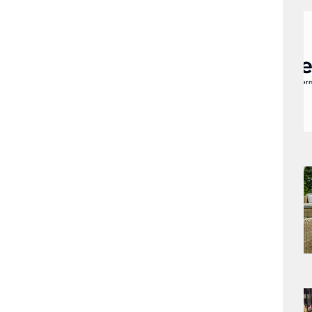
a
s
a
s