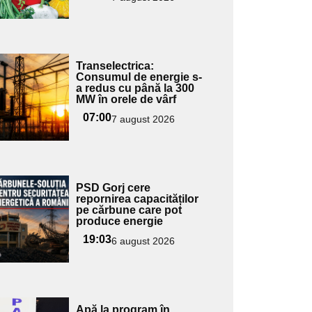
Adaugă
Transelectrica:
ici textul
Consumul de energie s-
a redus cu până la 300
pentru
MW în orele de vârf
ubtitlu
07:00
7 august 2026
Adaugă
PSD Gorj cere
ici textul
repornirea capacităților
pe cărbune care pot
pentru
produce energie
ubtitlu
19:03
6 august 2026
Adaugă
Apă la program în