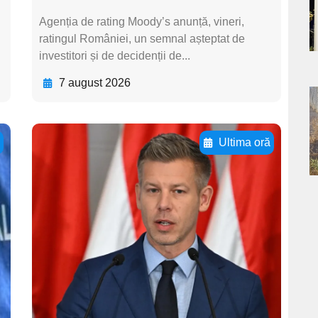
a
Agenția de rating Moody’s anunță, vineri,
ratingul României, un semnal așteptat de
s
investitori și de decidenții de...
7 august 2026
a
s
ă
Ultima oră
Adaugă aici textul
pentru
subtitluAdaugă aici
textul pentru
subtitluAdaugă aici
textul pentru
subtitluAdaugă aici