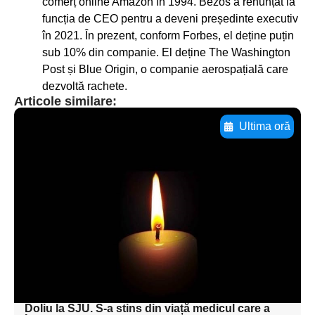
comerț online Amazon în 1994. Bezos a renunțat la
funcția de CEO pentru a deveni președinte executiv
în 2021. În prezent, conform Forbes, el deține puțin
sub 10% din companie. El deține The Washington
Post și Blue Origin, o companie aerospațială care
dezvoltă rachete.
Articole similare:
Ultima oră
Adaugă aici textul pentru
subtitluAdaugă aici
textul pentru
subtitluAdaugă aici
textul pentru
subtitluAdaugă aici
textul pentru subti
Doliu la SJU. S-a stins din viață medicul care a