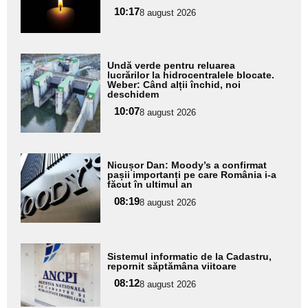
pentru
10:17
8 august 2026
subtitlu
Adaugă
Undă verde pentru reluarea
aici textul
lucrărilor la hidrocentralele blocate.
Weber: Când alții închid, noi
pentru
deschidem
subtitlu
10:07
8 august 2026
Adaugă
Nicușor Dan: Moody’s a confirmat
aici textul
pașii importanți pe care România i-a
făcut în ultimul an
pentru
08:19
8 august 2026
subtitlu
Adaugă
Sistemul informatic de la Cadastru,
aici textul
repornit săptămâna viitoare
pentru
08:12
8 august 2026
subtitlu