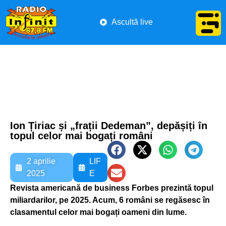
Ascultă live
Ion Țiriac și „frații Dedeman”, depășiți în
topul celor mai bogați români
2 aprilie
LIF
2025
E
Revista americană de business Forbes prezintă topul
miliardarilor, pe 2025. Acum, 6 români se regăsesc în
clasamentul celor mai bogați oameni din lume.