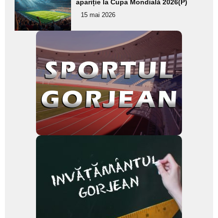
aici textul
apariție la Cupa Mondială 2026(P)
pentru
15 mai 2026
subtitlu