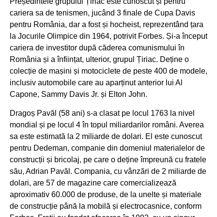
Președintele grupului Țiriac este cunoscut și pentru
cariera sa de tenismen, jucând 3 finale de Cupa Davis
pentru România, dar a fost și hocheist, reprezentând țara
la Jocurile Olimpice din 1964, potrivit Forbes. Și-a început
cariera de investitor după căderea comunismului în
România și a înființat, ulterior, grupul Țiriac. Deține o
colecție de mașini și motociclete de peste 400 de modele,
inclusiv automobile care au aparținut anterior lui Al
Capone, Sammy Davis Jr. și Elton John.
Dragoș Pavăl (58 ani) s-a clasat pe locul 1763 la nivel
mondial și pe locul 4 în topul miliardarilor români. Averea
sa este estimată la 2 miliarde de dolari. El este cunoscut
pentru Dedeman, companie din domeniul materialelor de
construcții și bricolaj, pe care o deține împreună cu fratele
său, Adrian Pavăl. Compania, cu vânzări de 2 miliarde de
dolari, are 57 de magazine care comercializează
aproximativ 60.000 de produse, de la unelte și materiale
de construcție până la mobilă și electrocasnice, conform