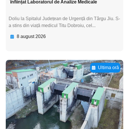
înființat Laboratorul de Analize Medicale
Doliu la Spitalul Județean de Urgență din Târgu Jiu. S-
a stins din viață medicul Titu Dobroiu, cel...
8 august 2026
Ultima oră
Adaugă aici textul pentru
subtitluAdaugă aici
textul pentru
subtitluAdaugă aici
textul pentru
subtitluAdaugă aici