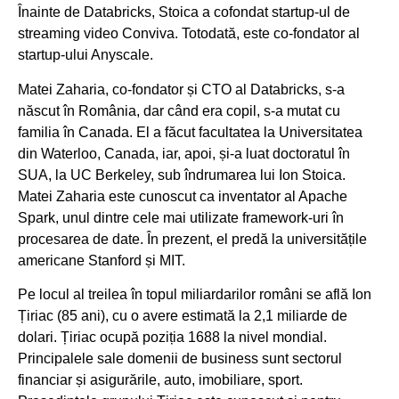
Înainte de Databricks, Stoica a cofondat startup-ul de
streaming video Conviva. Totodată, este co-fondator al
startup-ului Anyscale.
Matei Zaharia, co-fondator și CTO al Databricks, s-a
născut în România, dar când era copil, s-a mutat cu
familia în Canada. El a făcut facultatea la Universitatea
din Waterloo, Canada, iar, apoi, și-a luat doctoratul în
SUA, la UC Berkeley, sub îndrumarea lui Ion Stoica.
Matei Zaharia este cunoscut ca inventator al Apache
Spark, unul dintre cele mai utilizate framework-uri în
procesarea de date. În prezent, el predă la universitățile
americane Stanford și MIT.
Pe locul al treilea în topul miliardarilor români se află Ion
Țiriac (85 ani), cu o avere estimată la 2,1 miliarde de
dolari. Țiriac ocupă poziția 1688 la nivel mondial.
Principalele sale domenii de business sunt sectorul
financiar și asigurările, auto, imobiliare, sport.