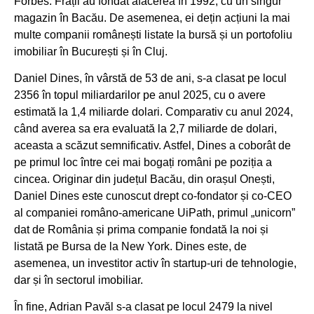
Forbes. Frații au fondat afacerea în 1992, cu un singur
magazin în Bacău. De asemenea, ei dețin acțiuni la mai
multe companii românești listate la bursă și un portofoliu
imobiliar în București și în Cluj.
Daniel Dines, în vârstă de 53 de ani, s-a clasat pe locul
2356 în topul miliardarilor pe anul 2025, cu o avere
estimată la 1,4 miliarde dolari. Comparativ cu anul 2024,
când averea sa era evaluată la 2,7 miliarde de dolari,
aceasta a scăzut semnificativ. Astfel, Dines a coborât de
pe primul loc între cei mai bogați români pe poziția a
cincea. Originar din județul Bacău, din orașul Onești,
Daniel Dines este cunoscut drept co-fondator și co-CEO
al companiei româno-americane UiPath, primul „unicorn”
dat de România și prima companie fondată la noi și
listată pe Bursa de la New York. Dines este, de
asemenea, un investitor activ în startup-uri de tehnologie,
dar și în sectorul imobiliar.
În fine, Adrian Pavăl s-a clasat pe locul 2479 la nivel