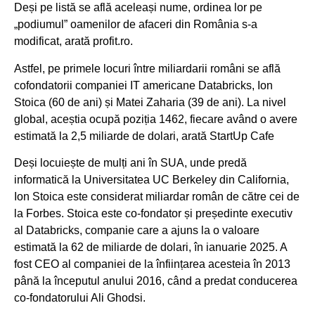
Deși pe listă se află aceleași nume, ordinea lor pe
„podiumul” oamenilor de afaceri din România s-a
modificat, arată profit.ro.
Astfel, pe primele locuri între miliardarii români se află
cofondatorii companiei IT americane Databricks, Ion
Stoica (60 de ani) și Matei Zaharia (39 de ani). La nivel
global, aceștia ocupă poziția 1462, fiecare având o avere
estimată la 2,5 miliarde de dolari, arată StartUp Cafe
Deși locuiește de mulți ani în SUA, unde predă
informatică la Universitatea UC Berkeley din California,
Ion Stoica este considerat miliardar român de către cei de
la Forbes. Stoica este co-fondator și președinte executiv
al Databricks, companie care a ajuns la o valoare
estimată la 62 de miliarde de dolari, în ianuarie 2025. A
fost CEO al companiei de la înființarea acesteia în 2013
până la începutul anului 2016, când a predat conducerea
co-fondatorului Ali Ghodsi.