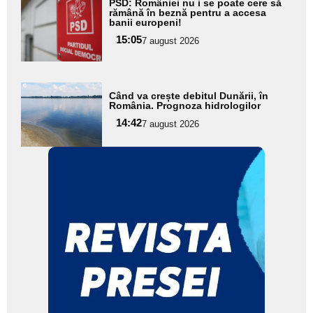
PSD: României nu i se poate cere să
aici textul
rămână în beznă pentru a accesa
banii europeni!
pentru
15:05
7 august 2026
subtitlu
Adaugă
Când va crește debitul Dunării, în
aici textul
România. Prognoza hidrologilor
pentru
14:42
7 august 2026
subtitlu