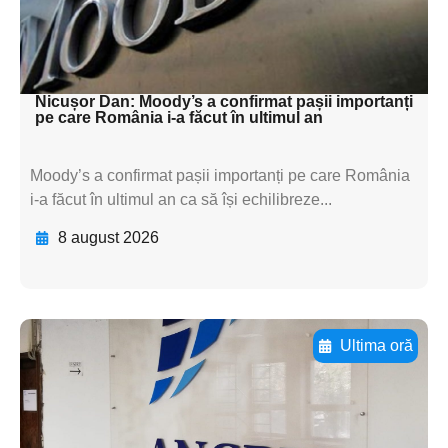
textul pentru
subtitluAdaugă aici
textul pentru subti
Nicușor Dan: Moody’s a confirmat pașii importanți
pe care România i-a făcut în ultimul an
Moody’s a confirmat pașii importanți pe care România
i-a făcut în ultimul an ca să își echilibreze...
8 august 2026
Ultima oră
Adaugă aici textul pentru
subtitluAdaugă aici
textul pentru