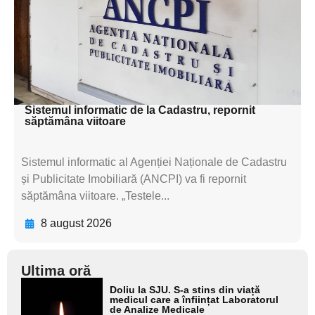
subtitluAdaugă aici
textul pentru
subtitluAdaugă aici
textul pentru subti
Sistemul informatic de la Cadastru, repornit
săptămâna viitoare
Sistemul informatic al Agenției Naționale de Cadastru
și Publicitate Imobiliară (ANCPI) va fi repornit
săptămâna viitoare. „Testele...
8 august 2026
Ultima oră
Adaugă
Doliu la SJU. S-a stins din viață
aici textul
medicul care a înființat Laboratorul
de Analize Medicale