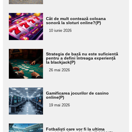
Adaugă
Cât de mult contează coloana
aici textul
sonoră la sloturi online?(P)
pentru
10 iunie 2026
subtitlu
Adaugă
Strategia de bază nu este suficientă
aici textul
pentru a defini întreaga experiență
la blackjack(P)
pentru
26 mai 2026
subtitlu
Adaugă
Gamificarea jocurilor de casino
aici textul
online(P)
pentru
19 mai 2026
subtitlu
Adaugă
Fotbaliști care vor fi la ultima