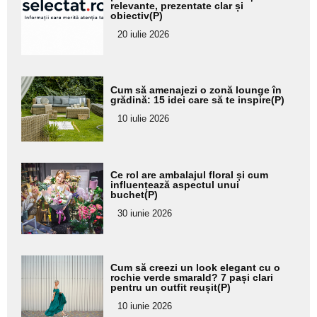
pentru
relevante, prezentate clar și
obiectiv(P)
subtitlu
20 iulie 2026
Adaugă
Cum să amenajezi o zonă lounge în
aici textul
grădină: 15 idei care să te inspire(P)
pentru
10 iulie 2026
subtitlu
Adaugă
Ce rol are ambalajul floral și cum
aici textul
influențează aspectul unui
buchet(P)
pentru
30 iunie 2026
subtitlu
Adaugă
Cum să creezi un look elegant cu o
aici textul
rochie verde smarald? 7 pași clari
pentru un outfit reușit(P)
pentru
10 iunie 2026
subtitlu