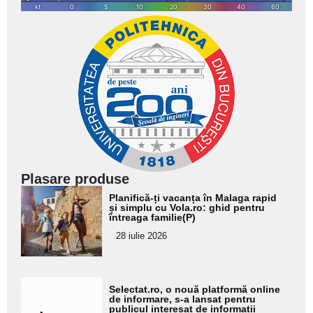
Plasare produse
Adaugă
Planifică-ți vacanța în Malaga rapid
aici textul
și simplu cu Vola.ro: ghid pentru
întreaga familie(P)
pentru
28 iulie 2026
subtitlu
Adaugă
Selectat.ro, o nouă platformă online
aici textul
de informare, s-a lansat pentru
publicul interesat de informații