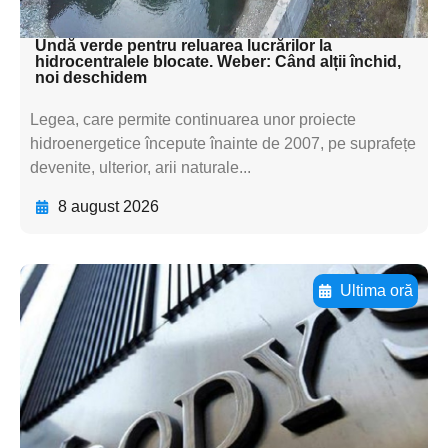
textul pentru subti
Undă verde pentru reluarea lucrărilor la
hidrocentralele blocate. Weber: Când alții închid,
noi deschidem
Legea, care permite continuarea unor proiecte
hidroenergetice începute înainte de 2007, pe suprafețe
devenite, ulterior, arii naturale...
8 august 2026
Ultima oră
Adaugă aici textul pentru
subtitluAdaugă aici
textul pentru
subtitluAdaugă aici