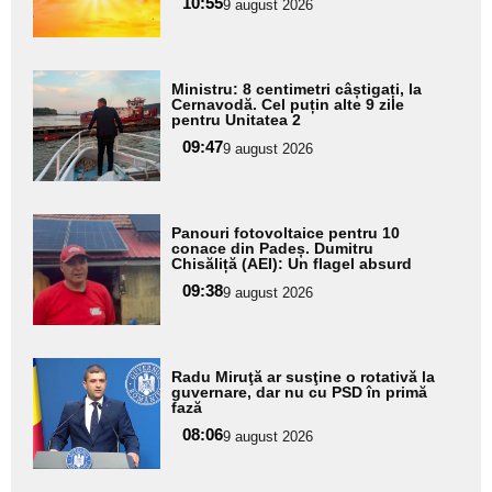
10:55
9 august 2026
subtitlu
Adaugă
Ministru: 8 centimetri câștigați, la
aici textul
Cernavodă. Cel puțin alte 9 zile
pentru Unitatea 2
pentru
09:47
9 august 2026
subtitlu
Adaugă
Panouri fotovoltaice pentru 10
aici textul
conace din Padeș. Dumitru
Chisăliță (AEI): Un flagel absurd
pentru
09:38
9 august 2026
subtitlu
Adaugă
Radu Miruţă ar susţine o rotativă la
aici textul
guvernare, dar nu cu PSD în primă
fază
pentru
08:06
9 august 2026
subtitlu