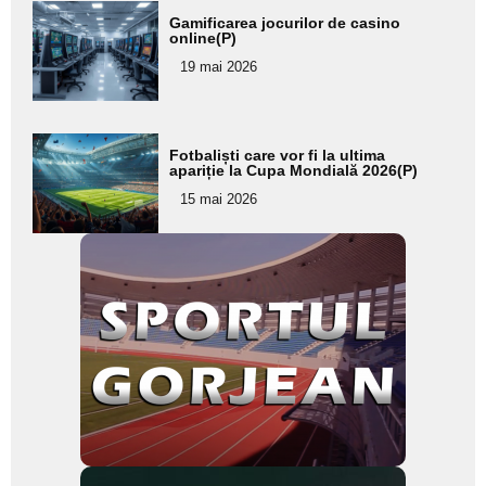
Adaugă
Gamificarea jocurilor de casino
aici textul
online(P)
pentru
19 mai 2026
subtitlu
Adaugă
Fotbaliști care vor fi la ultima
aici textul
apariție la Cupa Mondială 2026(P)
pentru
15 mai 2026
subtitlu