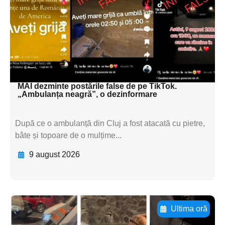
textul pentru
subtitluAdaugă aici
textul pentru
subtitluAdaugă aici
textul pentru subti
MAI dezminte postările false de pe TikTok.
„Ambulanța neagră”, o dezinformare
După ce o ambulanță din Cluj a fost atacată cu pietre,
bâte și topoare de o mulțime...
9 august 2026
Ultima oră