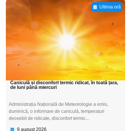
Ultima oră
Adaugă aici textul pentru
subtitluAdaugă aici
textul pentru
subtitluAdaugă aici
textul pentru
subtitluAdaugă aici
textul pentru subti
Caniculă și disconfort termic ridicat, în toată țara,
de luni până miercuri
Administrația Națională de Meteorologie a emis,
duminică, o informare de caniculă, temperaturi
deosebit de ridicate, disconfort termic...
9 august 2026