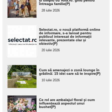
aici textul
și simplu cu Vola.ro: ghid pentru
întreaga familie(P)
pentru
28 iulie 2026
subtitlu
Adaugă
Selectat.ro, o nouă platformă online
aici textul
de informare, s-a lansat pentru
publicul interesat de informații
pentru
relevante, prezentate clar și
obiectiv(P)
subtitlu
20 iulie 2026
Adaugă
Cum să amenajezi o zonă lounge în
aici textul
grădină: 15 idei care să te inspire(P)
pentru
10 iulie 2026
subtitlu
Adaugă
Ce rol are ambalajul floral și cum
aici textul
influențează aspectul unui
buchet(P)
pentru