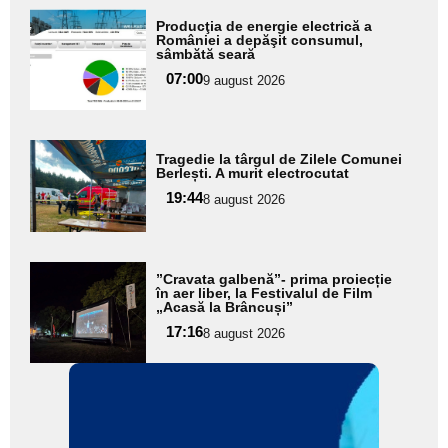
Adaugă
Producţia de energie electrică a
aici textul
României a depăşit consumul,
sâmbătă seară
pentru
07:00
9 august 2026
subtitlu
Adaugă
Tragedie la târgul de Zilele Comunei
aici textul
Berlești. A murit electrocutat
pentru
19:44
8 august 2026
subtitlu
Adaugă
”Cravata galbenă”- prima proiecție
aici textul
în aer liber, la Festivalul de Film
„Acasă la Brâncuși”
pentru
17:16
8 august 2026
subtitlu