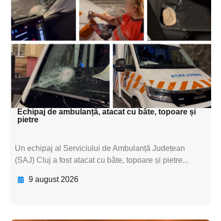
Adaugă aici textul pentru
subtitluAdaugă aici
textul pentru
subtitluAdaugă aici
textul pentru
subtitluAdaugă aici
textul pentru subti
Echipaj de ambulanță, atacat cu bâte, topoare și
pietre
Un echipaj al Serviciului de Ambulanță Județean
(SAJ) Cluj a fost atacat cu bâte, topoare și pietre...
9 august 2026