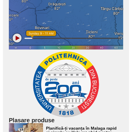
Plasare produse
Adaugă
Planifică-ți vacanța în Malaga rapid