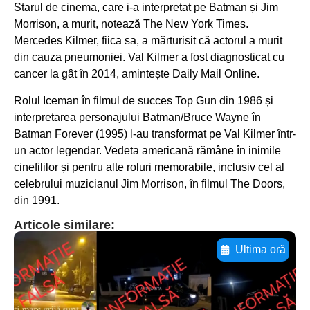
Starul de cinema, care i-a interpretat pe Batman și Jim
Morrison, a murit, notează The New York Times.
Mercedes Kilmer, fiica sa, a mărturisit că actorul a murit
din cauza pneumoniei. Val Kilmer a fost diagnosticat cu
cancer la gât în ​​2014, amintește Daily Mail Online.
Rolul Iceman în filmul de succes Top Gun din 1986 și
interpretarea personajului Batman/Bruce Wayne în
Batman Forever (1995) l-au transformat pe Val Kilmer într-
un actor legendar. Vedeta americană rămâne în inimile
cinefililor și pentru alte roluri memorabile, inclusiv cel al
celebrului muzicianul Jim Morrison, în filmul The Doors,
din 1991.
Articole similare:
Ultima oră
Adaugă aici textul pentru
subtitluAdaugă aici