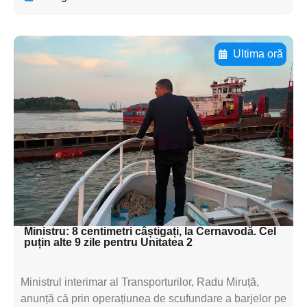
Ultima oră
Adaugă aici textul pentru
subtitluAdaugă aici
textul pentru
subtitluAdaugă aici
textul pentru
subtitluAdaugă aici
textul pentru subti
Ministru: 8 centimetri câștigați, la Cernavodă. Cel
puțin alte 9 zile pentru Unitatea 2
Ministrul interimar al Transporturilor, Radu Miruță,
anunță că prin operațiunea de scufundare a barjelor pe