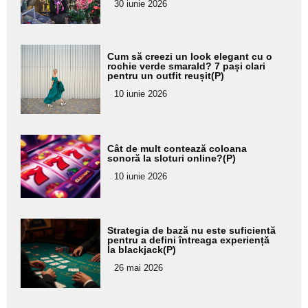
30 iunie 2026
subtitlu
Adaugă
Cum să creezi un look elegant cu o
aici textul
rochie verde smarald? 7 pași clari
pentru un outfit reușit(P)
pentru
10 iunie 2026
subtitlu
Adaugă
Cât de mult contează coloana
aici textul
sonoră la sloturi online?(P)
pentru
10 iunie 2026
subtitlu
Adaugă
Strategia de bază nu este suficientă
aici textul
pentru a defini întreaga experiență
la blackjack(P)
pentru
26 mai 2026
subtitlu