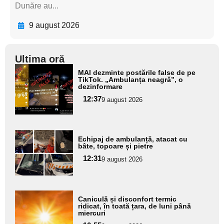
Dunăre au...
9 august 2026
Ultima oră
Adaugă
MAI dezminte postările false de pe
aici textul
TikTok. „Ambulanța neagră”, o
dezinformare
pentru
12:37
9 august 2026
subtitlu
Adaugă
Echipaj de ambulanță, atacat cu
aici textul
bâte, topoare și pietre
pentru
12:31
9 august 2026
subtitlu
Adaugă
Caniculă și disconfort termic
aici textul
ridicat, în toată țara, de luni până
miercuri
pentru