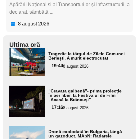
Apărării Național și al Transporturilor și Infrastructurii, a
declarat, sâmbătă,...
8 august 2026
Ultima oră
Adaugă
Tragedie la târgul de Zilele Comunei
aici textul
Berlești. A murit electrocutat
pentru
19:44
8 august 2026
subtitlu
Adaugă
”Cravata galbenă”- prima proiecție
aici textul
în aer liber, la Festivalul de Film
„Acasă la Brâncuși”
pentru
17:16
8 august 2026
subtitlu
Adaugă
Dronă explodată în Bulgaria, lângă
aici textul
un gazoduct. MApN: Radarele