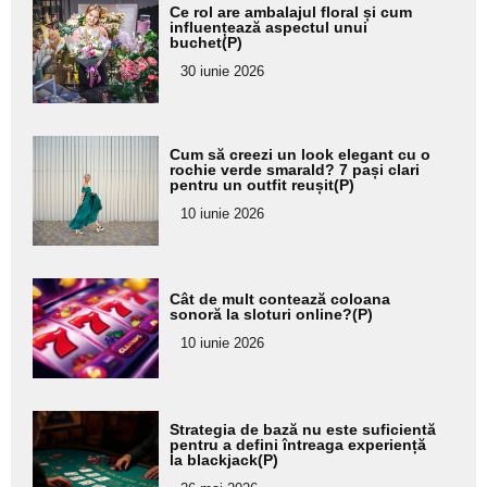
Adaugă
Ce rol are ambalajul floral și cum
aici textul
influențează aspectul unui
buchet(P)
pentru
30 iunie 2026
subtitlu
Adaugă
Cum să creezi un look elegant cu o
aici textul
rochie verde smarald? 7 pași clari
pentru un outfit reușit(P)
pentru
10 iunie 2026
subtitlu
Adaugă
Cât de mult contează coloana
aici textul
sonoră la sloturi online?(P)
pentru
10 iunie 2026
subtitlu
Adaugă
Strategia de bază nu este suficientă
aici textul
pentru a defini întreaga experiență
la blackjack(P)
pentru