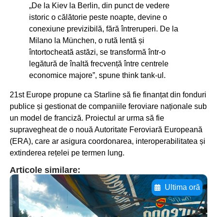
„De la Kiev la Berlin, din punct de vedere
istoric o călătorie peste noapte, devine o
conexiune previzibilă, fără întreruperi. De la
Milano la München, o rută lentă și
întortocheată astăzi, se transformă într-o
legătură de înaltă frecvență între centrele
economice majore”, spune think tank-ul.
21st Europe propune ca Starline să fie finanțat din fonduri
publice și gestionat de companiile feroviare naționale sub
un model de franciză. Proiectul ar urma să fie
supravegheat de o nouă Autoritate Feroviară Europeană
(ERA), care ar asigura coordonarea, interoperabilitatea și
extinderea rețelei pe termen lung.
Articole similare:
Ultima oră
Adaugă aici textul pentru