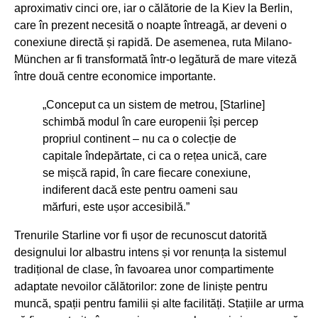
aproximativ cinci ore, iar o călătorie de la Kiev la Berlin,
care în prezent necesită o noapte întreagă, ar deveni o
conexiune directă și rapidă. De asemenea, ruta Milano-
München ar fi transformată într-o legătură de mare viteză
între două centre economice importante.
„Conceput ca un sistem de metrou, [Starline]
schimbă modul în care europenii își percep
propriul continent – nu ca o colecție de
capitale îndepărtate, ci ca o rețea unică, care
se mișcă rapid, în care fiecare conexiune,
indiferent dacă este pentru oameni sau
mărfuri, este ușor accesibilă.”
Trenurile Starline vor fi ușor de recunoscut datorită
designului lor albastru intens și vor renunța la sistemul
tradițional de clase, în favoarea unor compartimente
adaptate nevoilor călătorilor: zone de liniște pentru
muncă, spații pentru familii și alte facilități. Stațiile ar urma