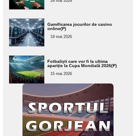
26 mai 2026
subtitlu
Adaugă
Gamificarea jocurilor de casino
aici textul
online(P)
pentru
19 mai 2026
subtitlu
Adaugă
Fotbaliști care vor fi la ultima
aici textul
apariție la Cupa Mondială 2026(P)
pentru
15 mai 2026
subtitlu