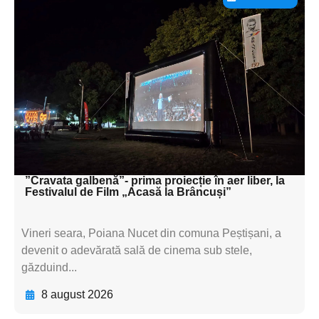
Adaugă aici textul pentru
subtitluAdaugă aici
textul pentru
subtitluAdaugă aici
textul pentru
subtitluAdaugă aici
textul pentru subti
”Cravata galbenă”- prima proiecție în aer liber, la
Festivalul de Film „Acasă la Brâncuși”
Vineri seara, Poiana Nucet din comuna Peștișani, a
devenit o adevărată sală de cinema sub stele,
găzduind...
8 august 2026