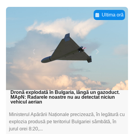
Ultima oră
Adaugă aici textul pentru
subtitluAdaugă aici
textul pentru
subtitluAdaugă aici
textul pentru
subtitluAdaugă aici
textul pentru subti
Dronă explodată în Bulgaria, lângă un gazoduct.
MApN: Radarele noastre nu au detectat niciun
vehicul aerian
Ministerul Apărării Naționale precizează, în legătură cu
explozia produsă pe teritoriul Bulgariei sâmbătă, în
jurul orei 8:20,...