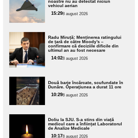
noastre nu au detectat niciun
pentru
vehicul aerian
subtitlu
15:29
8 august 2026
Adaugă
Radu Miruță: Menținerea ratingului
aici textul
de țară de către Moody’s –
confirmare că deciziile dificile din
pentru
ultimul an au fost necesare
subtitlu
14:02
8 august 2026
Adaugă
Două barje încărcate, scufundate în
aici textul
Dunăre. Operaţiunea a durat 11 ore
pentru
10:29
8 august 2026
subtitlu
Adaugă
Doliu la SJU. S-a stins din viață
aici textul
medicul care a înființat Laboratorul
de Analize Medicale
pentru
10:17
8 august 2026