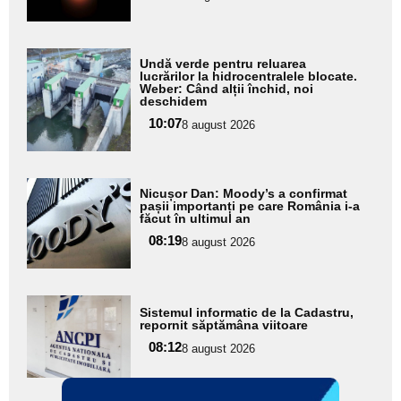
subtitlu
Adaugă
Undă verde pentru reluarea
aici textul
lucrărilor la hidrocentralele blocate.
Weber: Când alții închid, noi
pentru
deschidem
subtitlu
10:07
8 august 2026
Adaugă
Nicușor Dan: Moody’s a confirmat
aici textul
pașii importanți pe care România i-a
făcut în ultimul an
pentru
08:19
8 august 2026
subtitlu
Adaugă
Sistemul informatic de la Cadastru,
aici textul
repornit săptămâna viitoare
pentru
08:12
8 august 2026
subtitlu