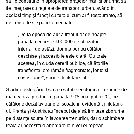
să fie construite în apropierea orașelor mari și ar urma să
fie integrate cu rețelele de transport urban, având în
același timp și funcții culturale, cum ar fi restaurante, săli
de concerte și spații comerciale.
„De la epoca de aur a trenurilor de noapte
până la cei peste 400.000 de utilizatori
Interrail de astăzi, dorința pentru călătorii
deschise și accesibile este clară. Cu toate
acestea, în ciuda cererii publice, călătoriile
transfrontaliere rămân fragmentate, lente și
costisitoare”, spune think tank-ul.
Starline este gândit și ca o soluție ecologică. Trenurile de
mare viteză produc cu până la 90% mai puțin CO₂ pe
călătorie decât avioanele, scoate în evidență think tank-
ul. Franța și Austria au început deja să limiteze zborurile
pe distanțe scurte în favoarea trenurilor, dar o schimbare
reală ar necesita o abordare la nivel european.