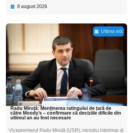
8 august 2026
Ultima oră
Adaugă aici textul pentru
subtitluAdaugă aici
textul pentru
subtitluAdaugă aici
textul pentru
subtitluAdaugă aici
textul pentru subti
Radu Miruță: Menținerea ratingului de țară de
către Moody’s – confirmare că deciziile dificile din
ultimul an au fost necesare
Vicepremierul Radu Miruță (USR), ministru interimar al