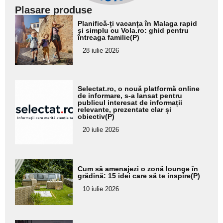
Plasare produse
Adaugă
Planifică-ți vacanța în Malaga rapid
aici textul
și simplu cu Vola.ro: ghid pentru
întreaga familie(P)
pentru
28 iulie 2026
subtitlu
Adaugă
Selectat.ro, o nouă platformă online
aici textul
de informare, s-a lansat pentru
publicul interesat de informații
pentru
relevante, prezentate clar și
obiectiv(P)
subtitlu
20 iulie 2026
Adaugă
Cum să amenajezi o zonă lounge în
aici textul
grădină: 15 idei care să te inspire(P)
pentru
10 iulie 2026
subtitlu