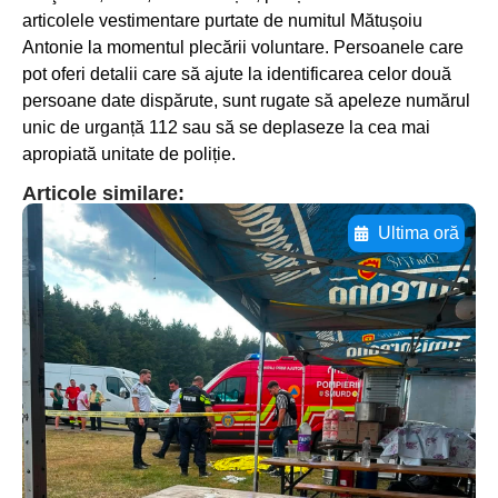
articolele vestimentare purtate de numitul Mătușoiu
Antonie la momentul plecării voluntare. Persoanele care
pot oferi detalii care să ajute la identificarea celor două
persoane date dispărute, sunt rugate să apeleze numărul
unic de urganță 112 sau să se deplaseze la cea mai
apropiată unitate de poliție.
Articole similare:
Ultima oră
Adaugă aici textul pentru
subtitluAdaugă aici
textul pentru
subtitluAdaugă aici
textul pentru
subtitluAdaugă aici
textul pentru subti