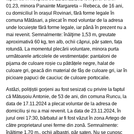
01.23, minora Panainte Margareta – Rebeca, de 16 ani,
cu domiciliul în orașul Rovinari, fără forme legale în
comuna Mătăsari, a plecat în mod voluntar de la adresa
unde locuiește fără forme legale, iar până în prezent nu a
mai revenit. Semnalmente: înălţime 1,53 m, greutate
aproximativă 60 kg, ten alb, ochii căprui, păr șaten, fața
rotundă. La momentul plecării voluntare, minora purta
următoarele articolele de vestimentație: pantaloni de
pijama de culoare roșie cu pătrățele negre, halat de
culoare gri, geacă din material de fâș de culoare gri, iar în
picioare papuci de cauciuc de culoare portocalie.
Astăzi, polițiștii gorjeni au fost sesizați cu privire la faptul
că Mătușoiu Antonie, de 53 de ani, din comuna Runcu, la
data de 17.11.2024 a plecat voluntar de la adresa de
domiciliu și nu a mai revenit. La data de 23.11.2024, în
jurul orei 17:30, bărbatul ar fi fost văzut în zona Artego de
către proprietarul unei ferme din zonă. Semnalmente:
înălţime 1,70 m., ochii albaștri, păr șaten. Nu se cunosc