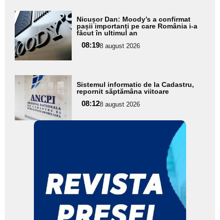
Adaugă
Nicușor Dan: Moody’s a confirmat
aici textul
pașii importanți pe care România i-a
făcut în ultimul an
pentru
08:19
8 august 2026
subtitlu
Adaugă
Sistemul informatic de la Cadastru,
aici textul
repornit săptămâna viitoare
pentru
08:12
8 august 2026
subtitlu