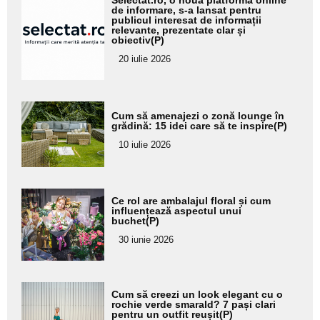
Selectat.ro, o nouă platformă online
aici textul
de informare, s-a lansat pentru
publicul interesat de informații
pentru
relevante, prezentate clar și
obiectiv(P)
subtitlu
20 iulie 2026
Adaugă
Cum să amenajezi o zonă lounge în
aici textul
grădină: 15 idei care să te inspire(P)
pentru
10 iulie 2026
subtitlu
Adaugă
Ce rol are ambalajul floral și cum
aici textul
influențează aspectul unui
buchet(P)
pentru
30 iunie 2026
subtitlu
Adaugă
Cum să creezi un look elegant cu o
aici textul
rochie verde smarald? 7 pași clari
pentru un outfit reușit(P)