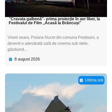
subtitluAdaugă aici
textul pentru subti
”Cravata galbenă”- prima proiecție în aer liber, la
Festivalul de Film „Acasă la Brâncuși”
Vineri seara, Poiana Nucet din comuna Peștișani, a
devenit o adevărată sală de cinema sub stele,
găzduind...
8 august 2026
Ultima oră
Adaugă aici textul pentru
subtitluAdaugă aici
textul pentru