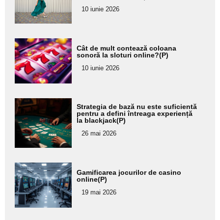
pentru
10 iunie 2026
subtitlu
Adaugă
Cât de mult contează coloana
aici textul
sonoră la sloturi online?(P)
pentru
10 iunie 2026
subtitlu
Adaugă
Strategia de bază nu este suficientă
aici textul
pentru a defini întreaga experiență
la blackjack(P)
pentru
26 mai 2026
subtitlu
Adaugă
Gamificarea jocurilor de casino
aici textul
online(P)
pentru
19 mai 2026
subtitlu