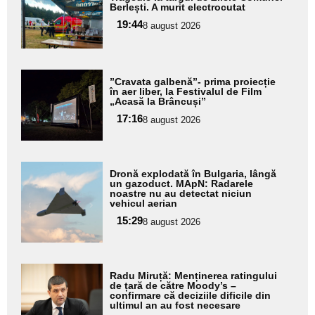
aici textul
Berlești. A murit electrocutat
pentru
19:44
8 august 2026
subtitlu
Adaugă
”Cravata galbenă”- prima proiecție
aici textul
în aer liber, la Festivalul de Film
„Acasă la Brâncuși”
pentru
17:16
8 august 2026
subtitlu
Adaugă
Dronă explodată în Bulgaria, lângă
aici textul
un gazoduct. MApN: Radarele
noastre nu au detectat niciun
pentru
vehicul aerian
subtitlu
15:29
8 august 2026
Adaugă
Radu Miruță: Menținerea ratingului
aici textul
de țară de către Moody’s –
confirmare că deciziile dificile din
pentru
ultimul an au fost necesare