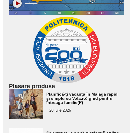
Plasare produse
Adaugă
Planifică-ți vacanța în Malaga rapid
aici textul
și simplu cu Vola.ro: ghid pentru
întreaga familie(P)
pentru
28 iulie 2026
subtitlu
Adaugă