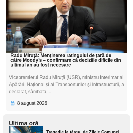
textul pentru
subtitluAdaugă aici
textul pentru
subtitluAdaugă aici
textul pentru subti
Radu Miruță: Menținerea ratingului de țară de
către Moody’s – confirmare că deciziile dificile din
ultimul an au fost necesare
Vicepremierul Radu Miruță (USR), ministru interimar al
Apărării Național și al Transporturilor și Infrastructurii, a
declarat, sâmbătă,...
8 august 2026
Ultima oră
Adaugă
Tragedie la târgul de Zilele Comunei