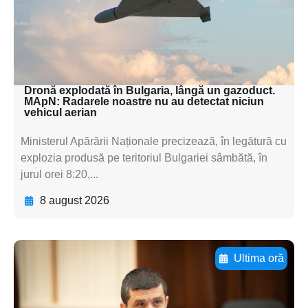
subtitluAdaugă aici
textul pentru
subtitluAdaugă aici
textul pentru subti
Dronă explodată în Bulgaria, lângă un gazoduct.
MApN: Radarele noastre nu au detectat niciun
vehicul aerian
Ministerul Apărării Naționale precizează, în legătură cu
explozia produsă pe teritoriul Bulgariei sâmbătă, în
jurul orei 8:20,...
8 august 2026
Ultima oră
Adaugă aici textul pentru
subtitluAdaugă aici