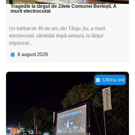
Tragedie la târgul de Zilele Comunei Berlești. A
murit electrocutat
Un bărbat de 40 de ani, din Târgu Jiu, a murit
electrocutat, sâmbătă după-amiază, la târgul
organizat...
8 august 2026
Ultima oră
Adaugă aici textul pentru
subtitluAdaugă aici
textul pentru
subtitluAdaugă aici
textul pentru