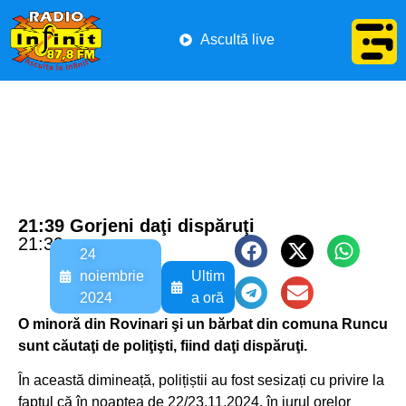
Ascultă live
21:39 Gorjeni daţi dispăruţi
21:39
24
noiembrie
Ultim
2024
a oră
O minoră din Rovinari şi un bărbat din comuna Runcu
sunt căutaţi de poliţişti, fiind daţi dispăruţi.
În această dimineață, polițiștii au fost sesizați cu privire la
faptul că în noaptea de 22/23.11.2024, în jurul orelor