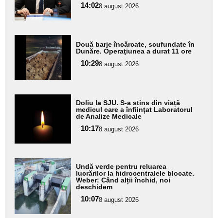
subtitlu
14:02
8 august 2026
Adaugă
Două barje încărcate, scufundate în
aici textul
Dunăre. Operaţiunea a durat 11 ore
pentru
10:29
8 august 2026
subtitlu
Adaugă
Doliu la SJU. S-a stins din viață
aici textul
medicul care a înființat Laboratorul
de Analize Medicale
pentru
10:17
8 august 2026
subtitlu
Adaugă
Undă verde pentru reluarea
aici textul
lucrărilor la hidrocentralele blocate.
Weber: Când alții închid, noi
pentru
deschidem
subtitlu
10:07
8 august 2026