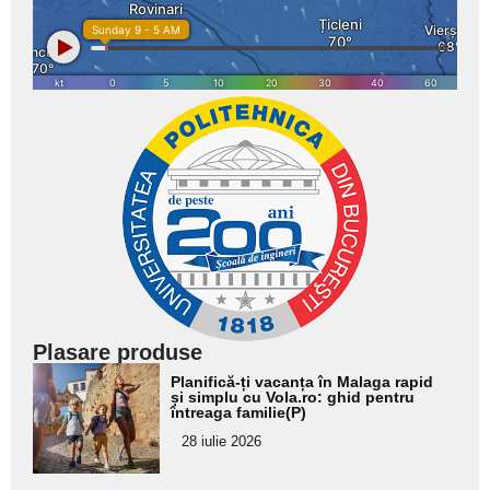
Plasare produse
Adaugă
Planifică-ți vacanța în Malaga rapid
aici textul
și simplu cu Vola.ro: ghid pentru
întreaga familie(P)
pentru
28 iulie 2026
subtitlu