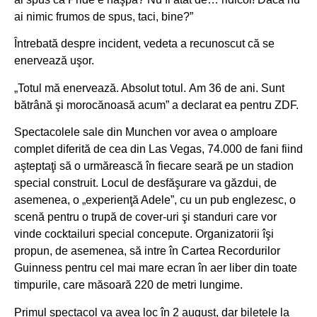
ai nimic frumos de spus, taci, bine?”
Întrebată despre incident, vedeta a recunoscut că se
enervează uşor.
„Totul mă enervează. Absolut totul. Am 36 de ani. Sunt
bătrână şi morocănoasă acum” a declarat ea pentru ZDF.
Spectacolele sale din Munchen vor avea o amploare
complet diferită de cea din Las Vegas, 74.000 de fani fiind
aşteptaţi să o urmărească în fiecare seară pe un stadion
special construit. Locul de desfăşurare va găzdui, de
asemenea, o „experienţă Adele”, cu un pub englezesc, o
scenă pentru o trupă de cover-uri şi standuri care vor
vinde cocktailuri special concepute. Organizatorii îşi
propun, de asemenea, să intre în Cartea Recordurilor
Guinness pentru cel mai mare ecran în aer liber din toate
timpurile, care măsoară 220 de metri lungime.
Primul spectacol va avea loc în 2 august, dar biletele la