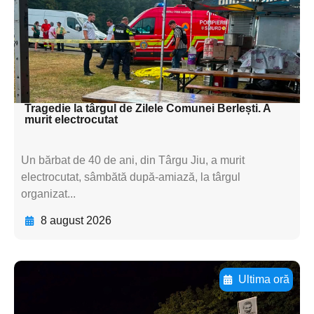
subtitluAdaugă aici
textul pentru
subtitluAdaugă aici
textul pentru subti
Tragedie la târgul de Zilele Comunei Berlești. A
murit electrocutat
Un bărbat de 40 de ani, din Târgu Jiu, a murit
electrocutat, sâmbătă după-amiază, la târgul
organizat...
8 august 2026
Ultima oră
Adaugă aici textul pentru