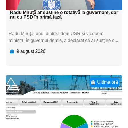
textul pentru subti
Radu Miruţă ar susţine o rotativă la guvernare, dar
nu cu PSD în primă fază
Radu Miruţă, unul dintre liderii USR şi viceprim-
ministru în guvernul demis, a declarat că ar susţine o...
9 august 2026
Ultima oră
Adaugă aici textul pentru
subtitluAdaugă aici
textul pentru
subtitluAdaugă aici