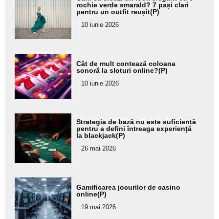
aici textul
rochie verde smarald? 7 pași clari
pentru un outfit reușit(P)
pentru
10 iunie 2026
subtitlu
Adaugă
Cât de mult contează coloana
aici textul
sonoră la sloturi online?(P)
pentru
10 iunie 2026
subtitlu
Adaugă
Strategia de bază nu este suficientă
aici textul
pentru a defini întreaga experiență
la blackjack(P)
pentru
26 mai 2026
subtitlu
Adaugă
Gamificarea jocurilor de casino
aici textul
online(P)
pentru
19 mai 2026
subtitlu