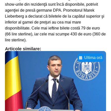
show-urile din rezidenţă sunt încă disponibile, potrivit
agenţiei de presă germane DPA. Promotorul Marek
Lieberberg a declarat că biletele de la capătul superior şi
inferior al gamei de preţuri au cea mai mare
disponibilitate. Cele mai ieftine bilete costă 79 de euro
(66 lire sterline), iar cele mai scumpe 430 de euro (360 de
lire sterline).
Articole similare:
Ultima oră
Adaugă aici textul pentru
subtitluAdaugă aici
textul pentru
subtitluAdaugă aici
textul pentru
subtitluAdaugă aici