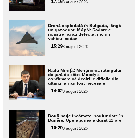
17:16
8 august 2026
subtitlu
Adaugă
Dronă explodată în Bulgaria, lângă
aici textul
un gazoduct. MApN: Radarele
noastre nu au detectat niciun
pentru
vehicul aerian
subtitlu
15:29
8 august 2026
Adaugă
Radu Miruță: Menținerea ratingului
aici textul
de țară de către Moody’s –
confirmare că deciziile dificile din
pentru
ultimul an au fost necesare
subtitlu
14:02
8 august 2026
Adaugă
Două barje încărcate, scufundate în
aici textul
Dunăre. Operaţiunea a durat 11 ore
pentru
10:29
8 august 2026
subtitlu