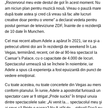
„Rezervorul meu este destul de gol în acest moment. Nu
am niciun plan pentru muzică nouă. Vreau o pauză mare
după toate astea şi cred că vreau să fac alte lucruri
creative doar pentru o vreme” a declarat vedeta pentru
postul german de televiziune ZDF, înainte de o rezidenţă
de 10 date în Munchen.
Cel mai recent album Adele a apărut în 2021, iar ea şi-a
petrecut ultimii doi ani în rezidenţă de weekend în Las
Vegas, terminând, recent, cel de-al 90-lea spectacol la
Caesar’s Palace, cu o capacitate de 4.000 de locuri.
Spectacolul urmează să se încheie în noiembrie, iar
Adele a spus că experienţa a fost epuizantă din punct de
vedere emoţional.
Cu toate acestea, nu toate concertele din Vegas au mers
conform planului. În iunie, Adele a apostrofat furioasă un
spectator care ar fi strigat „Pride sucks” în timpul unuia
dintre spectacolele sale: „Ai venit la… spectacolul meu şi
ai spus că Pride e naşpa? Nu fi atât de… ridicol! Dacă nu