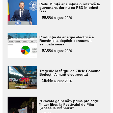
Adaugă
Radu Miruţă ar susţine o rotativă la
aici textul
guvernare, dar nu cu PSD în primă
fază
pentru
08:06
9 august 2026
subtitlu
Adaugă
Producţia de energie electrică a
aici textul
României a depăşit consumul,
sâmbătă seară
pentru
07:00
9 august 2026
subtitlu
Adaugă
Tragedie la târgul de Zilele Comunei
aici textul
Berlești. A murit electrocutat
pentru
19:44
8 august 2026
subtitlu
Adaugă
”Cravata galbenă”- prima proiecție
aici textul
în aer liber, la Festivalul de Film
„Acasă la Brâncuși”
pentru