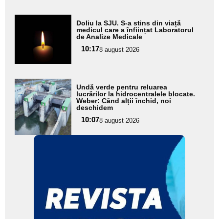
Adaugă
Doliu la SJU. S-a stins din viață
aici textul
medicul care a înființat Laboratorul
de Analize Medicale
pentru
10:17
8 august 2026
subtitlu
Adaugă
Undă verde pentru reluarea
aici textul
lucrărilor la hidrocentralele blocate.
Weber: Când alții închid, noi
pentru
deschidem
subtitlu
10:07
8 august 2026