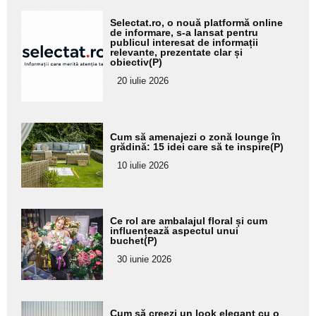
Adaugă
Selectat.ro, o nouă platformă online
aici textul
de informare, s-a lansat pentru
publicul interesat de informații
pentru
relevante, prezentate clar și
obiectiv(P)
subtitlu
20 iulie 2026
Adaugă
Cum să amenajezi o zonă lounge în
aici textul
grădină: 15 idei care să te inspire(P)
pentru
10 iulie 2026
subtitlu
Adaugă
Ce rol are ambalajul floral și cum
aici textul
influențează aspectul unui
buchet(P)
pentru
30 iunie 2026
subtitlu
Adaugă
Cum să creezi un look elegant cu o