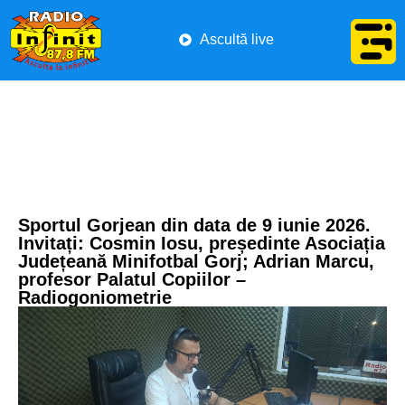
Ascultă live
Sportul Gorjean din data de 9 iunie 2026.
Invitați: Cosmin Iosu, președinte Asociația
Județeană Minifotbal Gorj; Adrian Marcu,
profesor Palatul Copiilor –
Radiogoniometrie