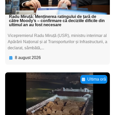
textul pentru subti
Radu Miruță: Menținerea ratingului de țară de
către Moody’s – confirmare că deciziile dificile din
ultimul an au fost necesare
Vicepremierul Radu Miruță (USR), ministru interimar al
Apărării Național și al Transporturilor și Infrastructurii, a
declarat, sâmbătă,...
8 august 2026
Ultima oră
Adaugă aici textul pentru
subtitluAdaugă aici
textul pentru
subtitluAdaugă aici