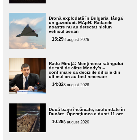
Adaugă
Dronă explodată în Bulgaria, lângă
aici textul
un gazoduct. MApN: Radarele
noastre nu au detectat niciun
pentru
vehicul aerian
subtitlu
15:29
8 august 2026
Adaugă
Radu Miruță: Menținerea ratingului
aici textul
de țară de către Moody’s –
confirmare că deciziile dificile din
pentru
ultimul an au fost necesare
subtitlu
14:02
8 august 2026
Adaugă
Două barje încărcate, scufundate în
aici textul
Dunăre. Operaţiunea a durat 11 ore
pentru
10:29
8 august 2026
subtitlu