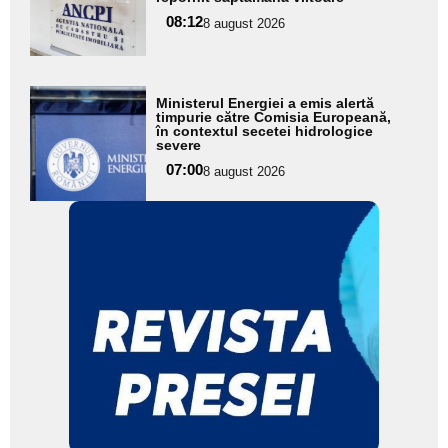
pentru
08:12
8 august 2026
subtitlu
Adaugă
Ministerul Energiei a emis alertă
aici textul
timpurie către Comisia Europeană,
în contextul secetei hidrologice
pentru
severe
subtitlu
07:00
8 august 2026