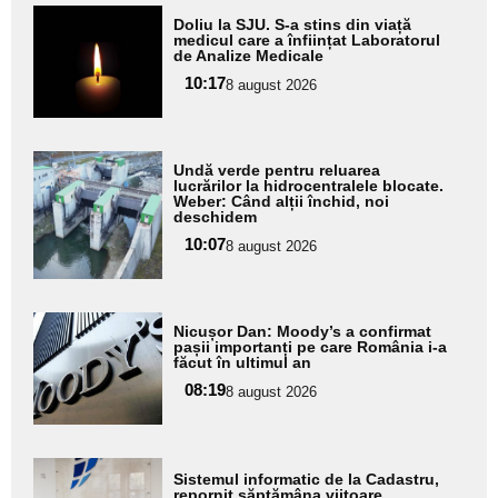
Adaugă
Doliu la SJU. S-a stins din viață
aici textul
medicul care a înființat Laboratorul
de Analize Medicale
pentru
10:17
8 august 2026
subtitlu
Adaugă
Undă verde pentru reluarea
aici textul
lucrărilor la hidrocentralele blocate.
Weber: Când alții închid, noi
pentru
deschidem
subtitlu
10:07
8 august 2026
Adaugă
Nicușor Dan: Moody’s a confirmat
aici textul
pașii importanți pe care România i-a
făcut în ultimul an
pentru
08:19
8 august 2026
subtitlu
Adaugă
Sistemul informatic de la Cadastru,
aici textul
repornit săptămâna viitoare