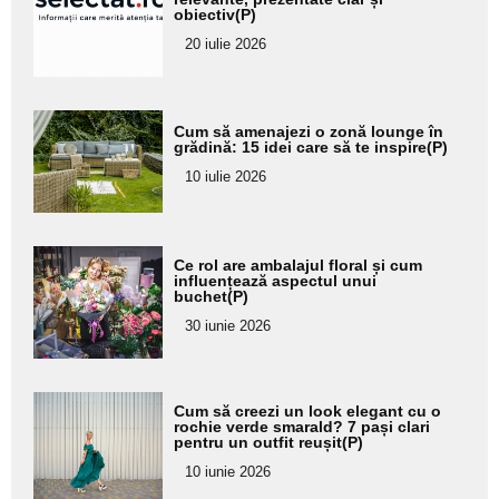
obiectiv(P)
subtitlu
20 iulie 2026
Adaugă
Cum să amenajezi o zonă lounge în
aici textul
grădină: 15 idei care să te inspire(P)
pentru
10 iulie 2026
subtitlu
Adaugă
Ce rol are ambalajul floral și cum
aici textul
influențează aspectul unui
buchet(P)
pentru
30 iunie 2026
subtitlu
Adaugă
Cum să creezi un look elegant cu o
aici textul
rochie verde smarald? 7 pași clari
pentru un outfit reușit(P)
pentru
10 iunie 2026
subtitlu