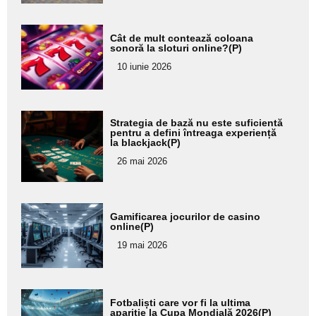
Adaugă
Cât de mult contează coloana
aici textul
sonoră la sloturi online?(P)
pentru
10 iunie 2026
subtitlu
Adaugă
Strategia de bază nu este suficientă
aici textul
pentru a defini întreaga experiență
la blackjack(P)
pentru
26 mai 2026
subtitlu
Adaugă
Gamificarea jocurilor de casino
aici textul
online(P)
pentru
19 mai 2026
subtitlu
Adaugă
Fotbaliști care vor fi la ultima
aici textul
apariție la Cupa Mondială 2026(P)