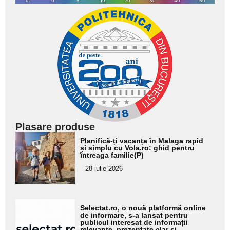
Plasare produse
Adaugă
Planifică-ți vacanța în Malaga rapid
aici textul
și simplu cu Vola.ro: ghid pentru
întreaga familie(P)
pentru
28 iulie 2026
subtitlu
Adaugă
Selectat.ro, o nouă platformă online
aici textul
de informare, s-a lansat pentru
publicul interesat de informații
pentru
relevante, prezentate clar și