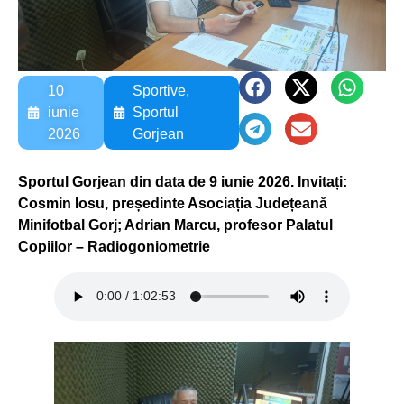
10
Sportive
,
iunie
Sportul
2026
Gorjean
Sportul Gorjean din data de 9 iunie 2026. Invitați:
Cosmin Iosu, președinte Asociația Județeană
Minifotbal Gorj; Adrian Marcu, profesor Palatul
Copiilor – Radiogoniometrie