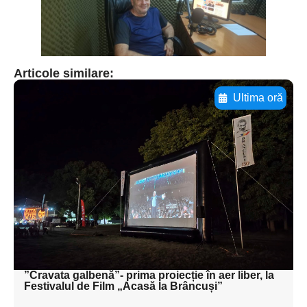
Articole similare:
Ultima oră
Adaugă aici textul pentru
subtitluAdaugă aici
textul pentru
subtitluAdaugă aici
textul pentru
subtitluAdaugă aici
textul pentru subti
”Cravata galbenă”- prima proiecție în aer liber, la
Festivalul de Film „Acasă la Brâncuși”