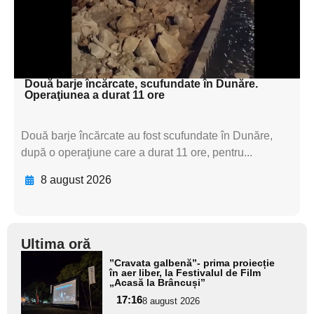
textul pentru
subtitluAdaugă aici
textul pentru subti
Două barje încărcate, scufundate în Dunăre.
Operaţiunea a durat 11 ore
Două barje încărcate au fost scufundate în Dunăre,
după o operaţiune care a durat 11 ore, pentru...
8 august 2026
Ultima oră
Adaugă
”Cravata galbenă”- prima proiecție
aici textul
în aer liber, la Festivalul de Film
„Acasă la Brâncuși”
pentru
17:16
8 august 2026
subtitlu