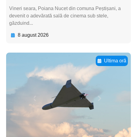
Vineri seara, Poiana Nucet din comuna Peștișani, a
devenit o adevărată sală de cinema sub stele,
găzduind...
8 august 2026
Ultima oră
Adaugă aici textul pentru
subtitluAdaugă aici
textul pentru
subtitluAdaugă aici
textul pentru
subtitluAdaugă aici
textul pentru subti