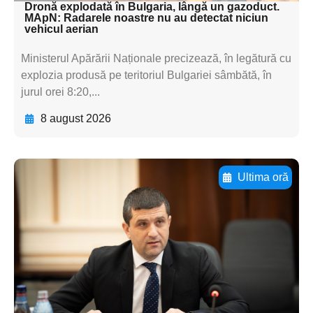
Dronă explodată în Bulgaria, lângă un gazoduct.
MApN: Radarele noastre nu au detectat niciun
vehicul aerian
Ministerul Apărării Naționale precizează, în legătură cu
explozia produsă pe teritoriul Bulgariei sâmbătă, în
jurul orei 8:20,...
8 august 2026
Ultima oră
Adaugă aici textul pentru
subtitluAdaugă aici
textul pentru
subtitluAdaugă aici
textul pentru
subtitluAdaugă aici