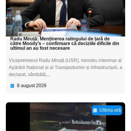
subtitluAdaugă aici
textul pentru
subtitluAdaugă aici
textul pentru subti
Radu Miruță: Menținerea ratingului de țară de
către Moody’s – confirmare că deciziile dificile din
ultimul an au fost necesare
Vicepremierul Radu Miruță (USR), ministru interimar al
Apărării Național și al Transporturilor și Infrastructurii, a
declarat, sâmbătă,...
8 august 2026
Ultima oră
Adaugă aici textul pentru
subtitluAdaugă aici