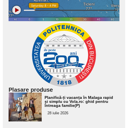
Plasare produse
Adaugă
Planifică-ți vacanța în Malaga rapid
aici textul
și simplu cu Vola.ro: ghid pentru
întreaga familie(P)
pentru
28 iulie 2026
subtitlu