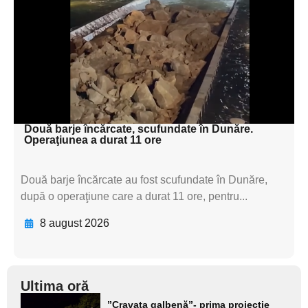
textul pentru
subtitluAdaugă aici
textul pentru
subtitluAdaugă aici
textul pentru subti
Două barje încărcate, scufundate în Dunăre.
Operaţiunea a durat 11 ore
Două barje încărcate au fost scufundate în Dunăre,
după o operaţiune care a durat 11 ore, pentru...
8 august 2026
Ultima oră
Adaugă
”Cravata galbenă”- prima proiecție