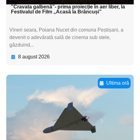
”Cravata galbenă”- prima proiecție în aer liber, la
Festivalul de Film „Acasă la Brâncuși”
Vineri seara, Poiana Nucet din comuna Peștișani, a
devenit o adevărată sală de cinema sub stele,
găzduind...
8 august 2026
Ultima oră
Adaugă aici textul pentru
subtitluAdaugă aici
textul pentru
subtitluAdaugă aici
textul pentru