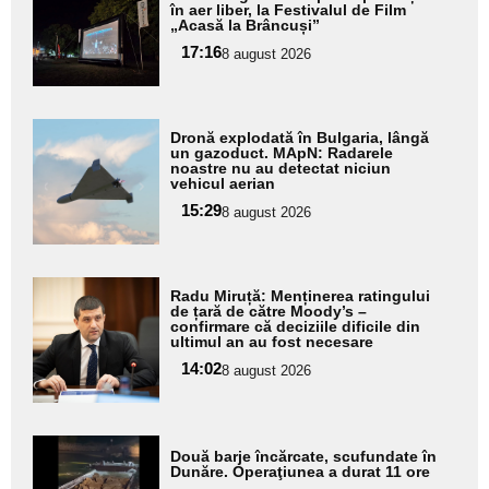
aici textul
în aer liber, la Festivalul de Film
„Acasă la Brâncuși”
pentru
17:16
8 august 2026
subtitlu
Adaugă
Dronă explodată în Bulgaria, lângă
aici textul
un gazoduct. MApN: Radarele
noastre nu au detectat niciun
pentru
vehicul aerian
subtitlu
15:29
8 august 2026
Adaugă
Radu Miruță: Menținerea ratingului
aici textul
de țară de către Moody’s –
confirmare că deciziile dificile din
pentru
ultimul an au fost necesare
subtitlu
14:02
8 august 2026
Adaugă
Două barje încărcate, scufundate în
aici textul
Dunăre. Operaţiunea a durat 11 ore