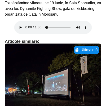
Tot săptămâna viitoare, pe 19 iunie, în Sala Sporturilor, va
avea loc Dynamite Fighting Show, gala de kickboxing
organizată de Cătălin Moroșanu.
Articole similare:
Ultima oră
Adaugă aici textul pentru
subtitluAdaugă aici
textul pentru
subtitluAdaugă aici
textul pentru
subtitluAdaugă aici
textul pentru subti