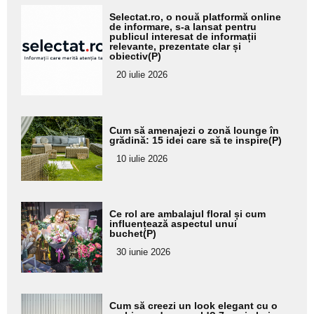
Adaugă
Selectat.ro, o nouă platformă online
aici textul
de informare, s-a lansat pentru
publicul interesat de informații
pentru
relevante, prezentate clar și
obiectiv(P)
subtitlu
20 iulie 2026
Adaugă
Cum să amenajezi o zonă lounge în
aici textul
grădină: 15 idei care să te inspire(P)
pentru
10 iulie 2026
subtitlu
Adaugă
Ce rol are ambalajul floral și cum
aici textul
influențează aspectul unui
buchet(P)
pentru
30 iunie 2026
subtitlu
Adaugă
Cum să creezi un look elegant cu o