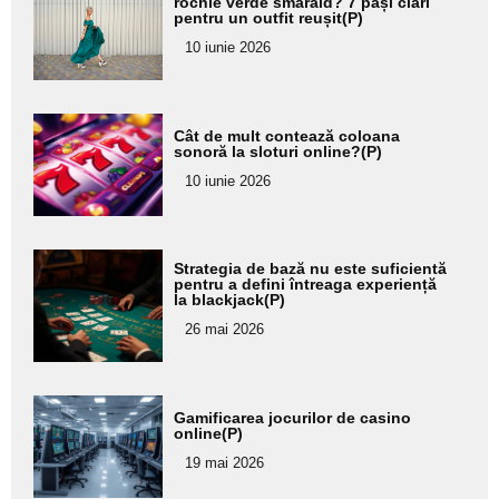
aici textul
rochie verde smarald? 7 pași clari
pentru un outfit reușit(P)
pentru
10 iunie 2026
subtitlu
Adaugă
Cât de mult contează coloana
aici textul
sonoră la sloturi online?(P)
pentru
10 iunie 2026
subtitlu
Adaugă
Strategia de bază nu este suficientă
aici textul
pentru a defini întreaga experiență
la blackjack(P)
pentru
26 mai 2026
subtitlu
Adaugă
Gamificarea jocurilor de casino
aici textul
online(P)
pentru
19 mai 2026
subtitlu