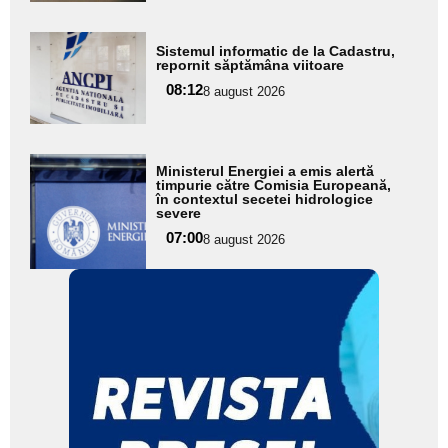
Adaugă
Sistemul informatic de la Cadastru,
aici textul
repornit săptămâna viitoare
pentru
08:12
8 august 2026
subtitlu
Adaugă
Ministerul Energiei a emis alertă
aici textul
timpurie către Comisia Europeană,
în contextul secetei hidrologice
pentru
severe
subtitlu
07:00
8 august 2026