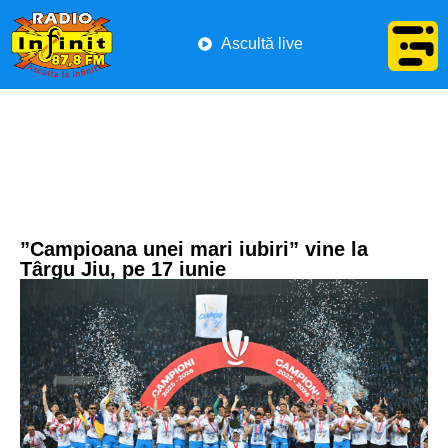
Ascultă live
”Campioana unei mari iubiri” vine la
Târgu Jiu, pe 17 iunie