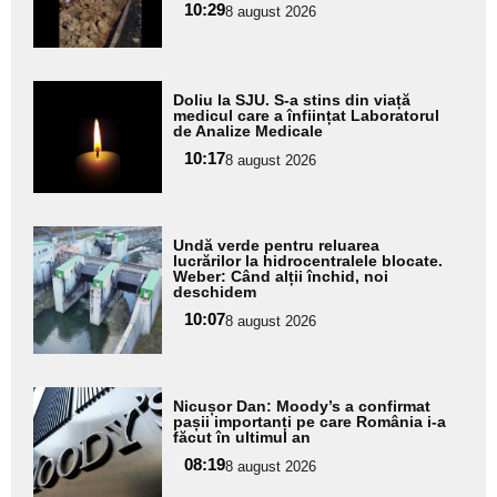
pentru
10:29
8 august 2026
subtitlu
Adaugă
Doliu la SJU. S-a stins din viață
aici textul
medicul care a înființat Laboratorul
de Analize Medicale
pentru
10:17
8 august 2026
subtitlu
Adaugă
Undă verde pentru reluarea
aici textul
lucrărilor la hidrocentralele blocate.
Weber: Când alții închid, noi
pentru
deschidem
subtitlu
10:07
8 august 2026
Adaugă
Nicușor Dan: Moody’s a confirmat
aici textul
pașii importanți pe care România i-a
făcut în ultimul an
pentru
08:19
8 august 2026
subtitlu