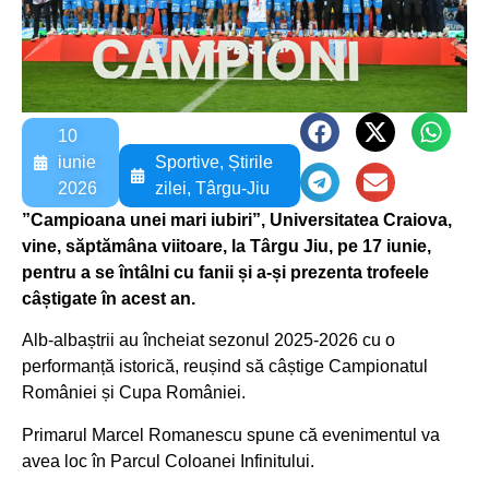
10
iunie
Sportive
,
Știrile
2026
zilei
,
Târgu-Jiu
”Campioana unei mari iubiri”, Universitatea Craiova,
vine, săptămâna viitoare, la Târgu Jiu, pe 17 iunie,
pentru a se întâlni cu fanii și a-și prezenta trofeele
câștigate în acest an.
Alb-albaștrii au încheiat sezonul 2025-2026 cu o
performanță istorică, reușind să câștige Campionatul
României și Cupa României.
Primarul Marcel Romanescu spune că evenimentul va
avea loc în Parcul Coloanei Infinitului.