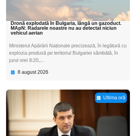
subtitluAdaugă aici
textul pentru subti
Dronă explodată în Bulgaria, lângă un gazoduct.
MApN: Radarele noastre nu au detectat niciun
vehicul aerian
Ministerul Apărării Naționale precizează, în legătură cu
explozia produsă pe teritoriul Bulgariei sâmbătă, în
jurul orei 8:20,...
8 august 2026
Ultima oră
Adaugă aici textul pentru
subtitluAdaugă aici
textul pentru