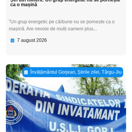
ca o mașină
”Un grup energetic pe cărbune nu se pornește ca o
mașină. Are nevoie de mulți oameni plus...
7 august 2026
Învățământul Gorjean
,
Știrile zilei
,
Târgu-Jiu
Adaugă aici textul pentru
subtitluAdaugă aici
textul pentru
subtitluAdaugă aici
textul pentru
subtitluAdaugă aici