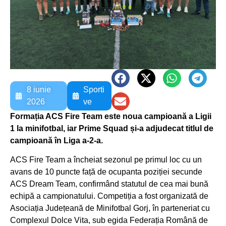
8 iunie
Sporti
2026
ve
Formația ACS Fire Team este noua campioană a Ligii
1 la minifotbal, iar Prime Squad și-a adjudecat titlul de
campioană în Liga a-2-a.
ACS Fire Team a încheiat sezonul pe primul loc cu un
avans de 10 puncte față de ocupanta poziției secunde
ACS Dream Team, confirmând statutul de cea mai bună
echipă a campionatului. Competiția a fost organizată de
Asociația Județeană de Minifotbal Gorj, în parteneriat cu
Complexul Dolce Vita, sub egida Federația Română de