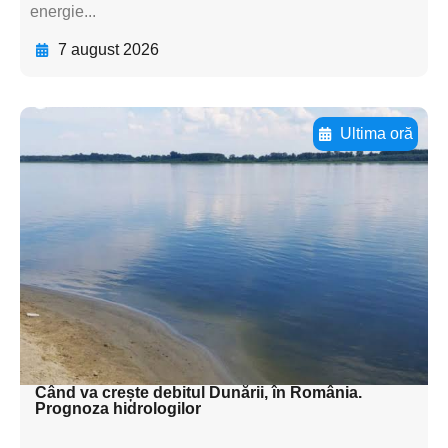
energie...
7 august 2026
Ultima oră
Adaugă aici textul pentru
subtitluAdaugă aici
textul pentru
subtitluAdaugă aici
textul pentru
subtitluAdaugă aici
textul pentru subti
Când va crește debitul Dunării, în România.
Prognoza hidrologilor