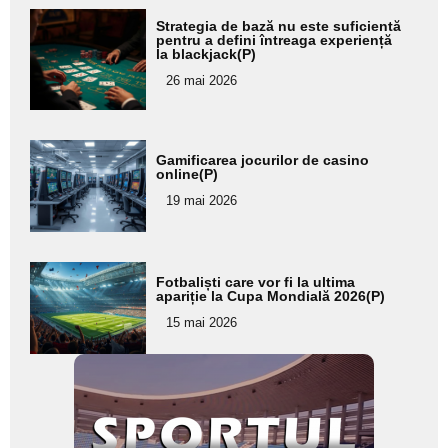
Adaugă
Strategia de bază nu este suficientă
aici textul
pentru a defini întreaga experiență
la blackjack(P)
pentru
26 mai 2026
subtitlu
Adaugă
Gamificarea jocurilor de casino
aici textul
online(P)
pentru
19 mai 2026
subtitlu
Adaugă
Fotbaliști care vor fi la ultima
aici textul
apariție la Cupa Mondială 2026(P)
pentru
15 mai 2026
subtitlu