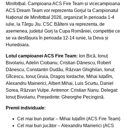
Minifotbal. Campioana ACS Fire Team și vicecampioana
ACS Dream Team vor reprezenta Gorjul la Campionatul
Național de Minifotbal 2026, organizat în perioada 1-4
iulie, la Târgu Jiu. CSC Bâlteni va reprezenta, de
asemenea, județul Gorj la Cupa României, competiție ce
se va desfășura în perioada 12-14 iunie, la Deva și
Hunedoara.
Lotul campioanei ACS Fire Team:
Ion Bică, Ionuț
Bivolariu, Adelin Ciobanu, Cristian Dănescu, Robert
Dănescu, Constantin Dudău, Răzvan Ghighilan, Ionuț
Gîlcescu, Ionuț Gruia, Dragoș Iordache, Mihai Iuțalîm,
Alexandru Mainerici, Albert Mihai, Luis Scurtu, Daniel
Sorea, Răzvan Vulpe. Antrenor: Cristian Nanu. Delegat:
Ionuț Bivolariu. Președinte: Gheorghe Pecingină.
Premii individuale:
Cel mai bun portar – Mihai Iuțalîm (ACS Fire Team)
Cel mai bun jucător – Alexandru Mainerici (ACS