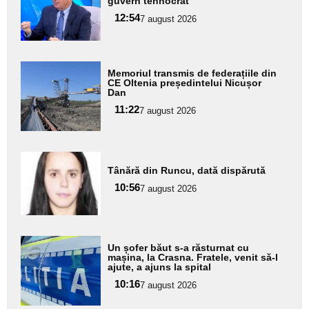
aici textul
guvern tehnocrat
pentru
12:54
7 august 2026
subtitlu
Adaugă
Memoriul transmis de federațiile din
aici textul
CE Oltenia președintelui Nicușor
Dan
pentru
11:22
7 august 2026
subtitlu
Adaugă
Tânără din Runcu, dată dispărută
aici textul
10:56
pentru
7 august 2026
subtitlu
Adaugă
Un șofer băut s-a răsturnat cu
aici textul
mașina, la Crasna. Fratele, venit să-l
ajute, a ajuns la spital
pentru
10:16
7 august 2026
subtitlu