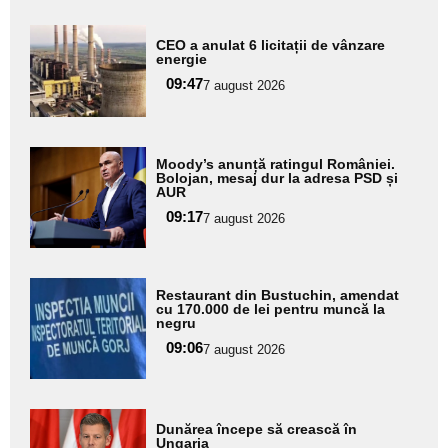
Adaugă
CEO a anulat 6 licitații de vânzare
aici textul
energie
pentru
09:47
7 august 2026
subtitlu
Adaugă
Moody’s anunță ratingul României.
aici textul
Bolojan, mesaj dur la adresa PSD și
AUR
pentru
09:17
7 august 2026
subtitlu
Adaugă
Restaurant din Bustuchin, amendat
aici textul
cu 170.000 de lei pentru muncă la
negru
pentru
09:06
7 august 2026
subtitlu
Adaugă
Dunărea începe să crească în
aici textul
Ungaria