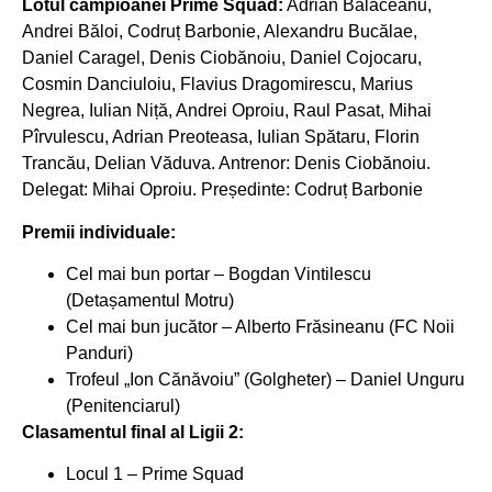
Lotul campioanei Prime Squad:
Adrian Bălăceanu,
Andrei Băloi, Codruț Barbonie, Alexandru Bucălae,
Daniel Caragel, Denis Ciobănoiu, Daniel Cojocaru,
Cosmin Danciuloiu, Flavius Dragomirescu, Marius
Negrea, Iulian Niță, Andrei Oproiu, Raul Pasat, Mihai
Pîrvulescu, Adrian Preoteasa, Iulian Spătaru, Florin
Trancău, Delian Văduva. Antrenor: Denis Ciobănoiu.
Delegat: Mihai Oproiu. Președinte: Codruț Barbonie
Premii individuale:
Cel mai bun portar – Bogdan Vintilescu
(Detașamentul Motru)
Cel mai bun jucător – Alberto Frăsineanu (FC Noii
Panduri)
Trofeul „Ion Cănăvoiu” (Golgheter) – Daniel Unguru
(Penitenciarul)
Clasamentul final al Ligii 2:
Locul 1 – Prime Squad