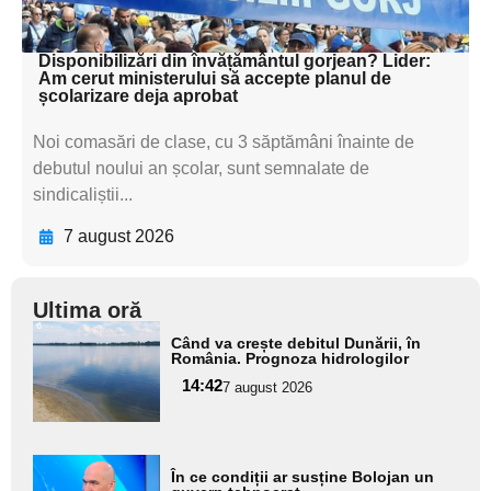
textul pentru subti
Disponibilizări din învățământul gorjean? Lider:
Am cerut ministerului să accepte planul de
școlarizare deja aprobat
Noi comasări de clase, cu 3 săptămâni înainte de
debutul noului an școlar, sunt semnalate de
sindicaliștii...
7 august 2026
Ultima oră
Adaugă
Când va crește debitul Dunării, în
aici textul
România. Prognoza hidrologilor
pentru
14:42
7 august 2026
subtitlu
Adaugă
În ce condiții ar susține Bolojan un