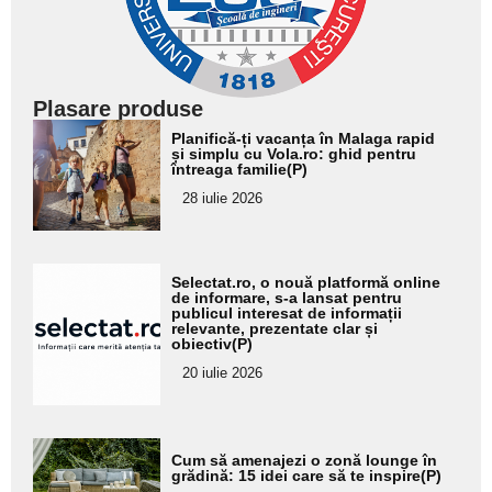
Plasare produse
Adaugă
Planifică-ți vacanța în Malaga rapid
aici textul
și simplu cu Vola.ro: ghid pentru
întreaga familie(P)
pentru
28 iulie 2026
subtitlu
Adaugă
Selectat.ro, o nouă platformă online
aici textul
de informare, s-a lansat pentru
publicul interesat de informații
pentru
relevante, prezentate clar și
obiectiv(P)
subtitlu
20 iulie 2026
Adaugă
Cum să amenajezi o zonă lounge în
aici textul
grădină: 15 idei care să te inspire(P)