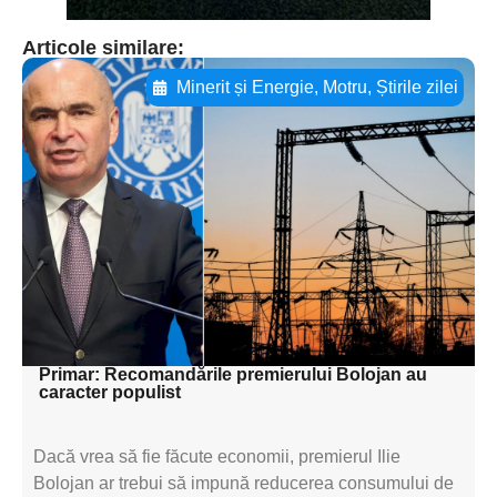
Articole similare:
Minerit și Energie
,
Motru
,
Știrile zilei
Adaugă aici textul pentru
subtitluAdaugă aici
textul pentru
subtitluAdaugă aici
textul pentru
subtitluAdaugă aici
textul pentru subti
Primar: Recomandările premierului Bolojan au
caracter populist
Dacă vrea să fie făcute economii, premierul Ilie
Bolojan ar trebui să impună reducerea consumului de