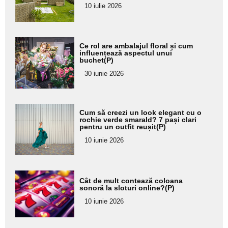
pentru
10 iulie 2026
subtitlu
Adaugă
Ce rol are ambalajul floral și cum
aici textul
influențează aspectul unui
buchet(P)
pentru
30 iunie 2026
subtitlu
Adaugă
Cum să creezi un look elegant cu o
aici textul
rochie verde smarald? 7 pași clari
pentru un outfit reușit(P)
pentru
10 iunie 2026
subtitlu
Adaugă
Cât de mult contează coloana
aici textul
sonoră la sloturi online?(P)
pentru
10 iunie 2026
subtitlu