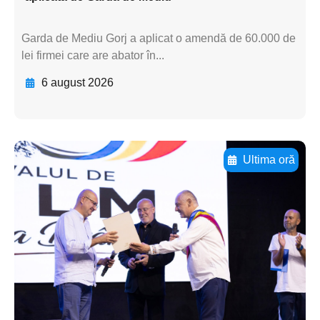
Garda de Mediu Gorj a aplicat o amendă de 60.000 de
lei firmei care are abator în...
6 august 2026
Ultima oră
Adaugă aici textul pentru
subtitluAdaugă aici
textul pentru
subtitluAdaugă aici
textul pentru
subtitluAdaugă aici