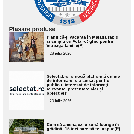
Plasare produse
Adaugă
Planifică-ți vacanța în Malaga rapid
aici textul
și simplu cu Vola.ro: ghid pentru
întreaga familie(P)
pentru
28 iulie 2026
subtitlu
Adaugă
Selectat.ro, o nouă platformă online
aici textul
de informare, s-a lansat pentru
publicul interesat de informații
pentru
relevante, prezentate clar și
obiectiv(P)
subtitlu
20 iulie 2026
Adaugă
Cum să amenajezi o zonă lounge în
aici textul
grădină: 15 idei care să te inspire(P)