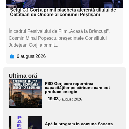
textul pentru subti
Șeful CJ Gorj a primit placheta aferentă titlului de
Cetățean de Onoare al comunei Peștișani
În cadrul Festivalului de Film „Acasă la Brâncuși”,
Cosmin Mihai Popescu, președintele Consiliului
Județean Gorj, a primit...
6 august 2026
Ultima oră
Adaugă
PSD Gorj cere repornirea
aici textul
capacităților pe cărbune care pot
produce energie
pentru
19:03
6 august 2026
subtitlu
Adaugă
Apă la program în comuna Scoarța
aici textul