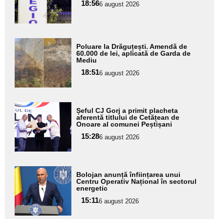
18:56
pentru
6 august 2026
subtitlu
Adaugă
Poluare la Drăguțești. Amendă de
aici textul
60.000 de lei, aplicată de Garda de
Mediu
pentru
18:51
6 august 2026
subtitlu
Adaugă
Șeful CJ Gorj a primit placheta
aici textul
aferentă titlului de Cetățean de
Onoare al comunei Peștișani
pentru
15:28
6 august 2026
subtitlu
Adaugă
Bolojan anunță înființarea unui
aici textul
Centru Operativ Național în sectorul
energetic
pentru
15:11
6 august 2026
subtitlu