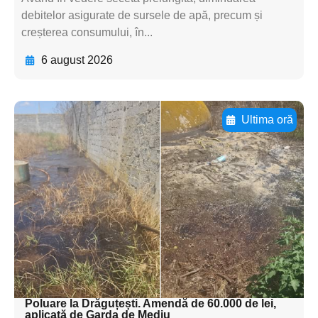
debitelor asigurate de sursele de apă, precum și
creșterea consumului, în...
6 august 2026
Ultima oră
Adaugă aici textul pentru
subtitluAdaugă aici
textul pentru
subtitluAdaugă aici
textul pentru
subtitluAdaugă aici
textul pentru subti
Poluare la Drăguțești. Amendă de 60.000 de lei,
aplicată de Garda de Mediu