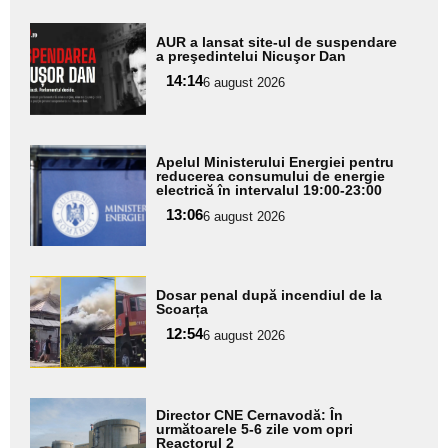
Adaugă
AUR a lansat site-ul de suspendare
aici textul
a preşedintelui Nicuşor Dan
pentru
14:14
6 august 2026
subtitlu
Adaugă
Apelul Ministerului Energiei pentru
aici textul
reducerea consumului de energie
electrică în intervalul 19:00-23:00
pentru
13:06
6 august 2026
subtitlu
Adaugă
Dosar penal după incendiul de la
aici textul
Scoarța
pentru
12:54
6 august 2026
subtitlu
Adaugă
Director CNE Cernavodă: În
aici textul
următoarele 5-6 zile vom opri
Reactorul 2