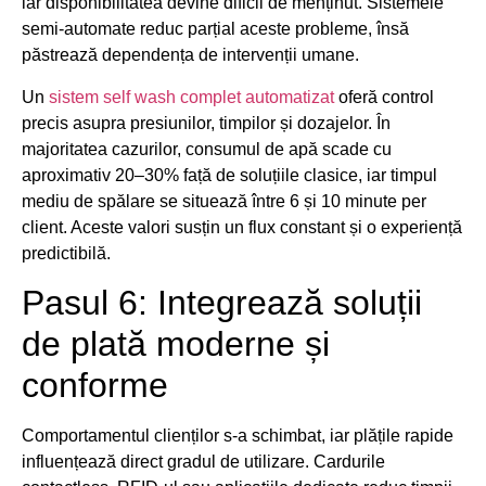
iar disponibilitatea devine dificil de menținut. Sistemele
semi-automate reduc parțial aceste probleme, însă
păstrează dependența de intervenții umane.
Un
sistem self wash complet automatizat
oferă control
precis asupra presiunilor, timpilor și dozajelor. În
majoritatea cazurilor, consumul de apă scade cu
aproximativ 20–30% față de soluțiile clasice, iar timpul
mediu de spălare se situează între 6 și 10 minute per
client. Aceste valori susțin un flux constant și o experiență
predictibilă.
Pasul 6: Integrează soluții
de plată moderne și
conforme
Comportamentul clienților s-a schimbat, iar plățile rapide
influențează direct gradul de utilizare. Cardurile