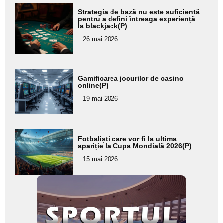
Adaugă
Strategia de bază nu este suficientă
aici textul
pentru a defini întreaga experiență
la blackjack(P)
pentru
26 mai 2026
subtitlu
Adaugă
Gamificarea jocurilor de casino
aici textul
online(P)
pentru
19 mai 2026
subtitlu
Adaugă
Fotbaliști care vor fi la ultima
aici textul
apariție la Cupa Mondială 2026(P)
pentru
15 mai 2026
subtitlu