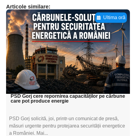
Articole similare:
Ultima oră
Adaugă aici textul pentru
subtitluAdaugă aici
textul pentru
subtitluAdaugă aici
textul pentru
subtitluAdaugă aici
textul pentru subti
PSD Gorj cere repornirea capacităților pe cărbune
care pot produce energie
PSD Gorj solicită, joi, printr-un comunicat de presă,
măsuri urgente pentru protejarea securității energetice
a României. Mai...