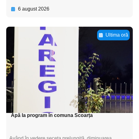
6 august 2026
Ultima oră
Adaugă aici textul pentru
subtitluAdaugă aici
textul pentru
subtitluAdaugă aici
textul pentru
subtitluAdaugă aici
textul pentru subti
Apă la program în comuna Scoarța
Având în vedere seceta prelungită, diminuarea