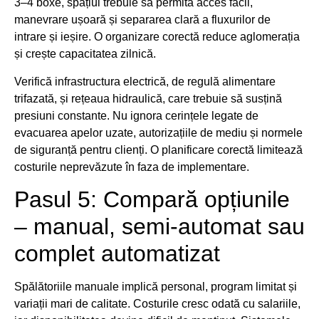
3–4 boxe, spațiul trebuie să permită acces facil,
manevrare ușoară și separarea clară a fluxurilor de
intrare și ieșire. O organizare corectă reduce aglomerația
și crește capacitatea zilnică.
Verifică infrastructura electrică, de regulă alimentare
trifazată, și rețeaua hidraulică, care trebuie să susțină
presiuni constante. Nu ignora cerințele legate de
evacuarea apelor uzate, autorizațiile de mediu și normele
de siguranță pentru clienți. O planificare corectă limitează
costurile neprevăzute în faza de implementare.
Pasul 5: Compară opțiunile
– manual, semi-automat sau
complet automatizat
Spălătoriile manuale implică personal, program limitat și
variații mari de calitate. Costurile cresc odată cu salariile,