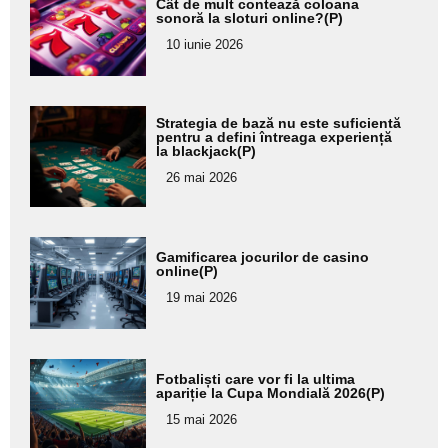
Cât de mult contează coloana
aici textul
sonoră la sloturi online?(P)
pentru
10 iunie 2026
subtitlu
Adaugă
Strategia de bază nu este suficientă
aici textul
pentru a defini întreaga experiență
la blackjack(P)
pentru
26 mai 2026
subtitlu
Adaugă
Gamificarea jocurilor de casino
aici textul
online(P)
pentru
19 mai 2026
subtitlu
Adaugă
Fotbaliști care vor fi la ultima
aici textul
apariție la Cupa Mondială 2026(P)
pentru
15 mai 2026
subtitlu