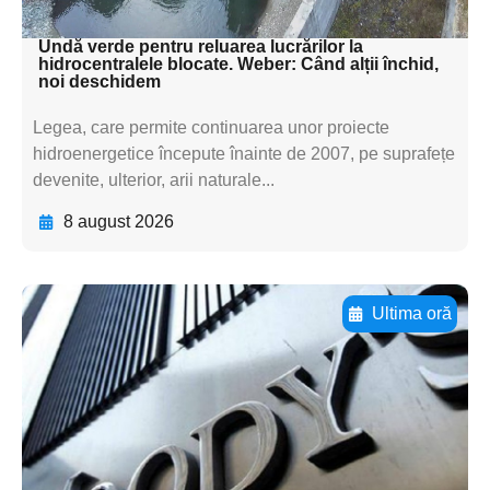
textul pentru subti
Undă verde pentru reluarea lucrărilor la
hidrocentralele blocate. Weber: Când alții închid,
noi deschidem
Legea, care permite continuarea unor proiecte
hidroenergetice începute înainte de 2007, pe suprafețe
devenite, ulterior, arii naturale...
8 august 2026
Ultima oră
Adaugă aici textul pentru
subtitluAdaugă aici
textul pentru
subtitluAdaugă aici