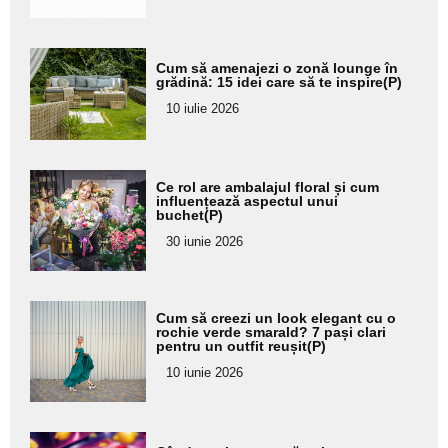
Adaugă
Cum să amenajezi o zonă lounge în
aici textul
grădină: 15 idei care să te inspire(P)
pentru
10 iulie 2026
subtitlu
Adaugă
Ce rol are ambalajul floral și cum
aici textul
influențează aspectul unui
buchet(P)
pentru
30 iunie 2026
subtitlu
Adaugă
Cum să creezi un look elegant cu o
aici textul
rochie verde smarald? 7 pași clari
pentru un outfit reușit(P)
pentru
10 iunie 2026
subtitlu
Adaugă