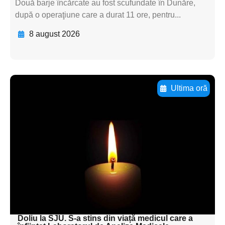
Două barje încărcate au fost scufundate în Dunăre,
după o operaţiune care a durat 11 ore, pentru...
8 august 2026
Ultima oră
Adaugă aici textul pentru
subtitluAdaugă aici
textul pentru
subtitluAdaugă aici
textul pentru
subtitluAdaugă aici
textul pentru subti
Doliu la SJU. S-a stins din viață medicul care a