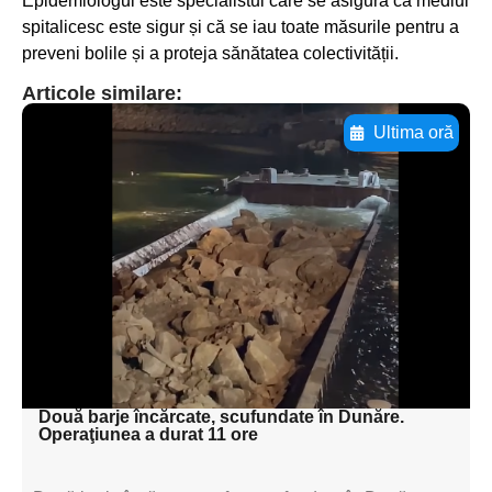
Epidemiologul este specialistul care se asigură că mediul
spitalicesc este sigur și că se iau toate măsurile pentru a
preveni bolile și a proteja sănătatea colectivității.
Articole similare:
Ultima oră
Adaugă aici textul pentru
subtitluAdaugă aici
textul pentru
subtitluAdaugă aici
textul pentru
subtitluAdaugă aici
textul pentru subti
Două barje încărcate, scufundate în Dunăre.
Operaţiunea a durat 11 ore