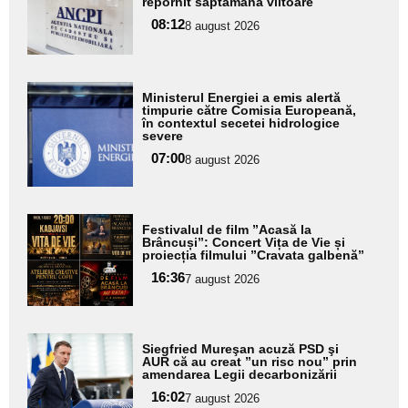
aici textul
repornit săptămâna viitoare
pentru
08:12
8 august 2026
subtitlu
Adaugă
Ministerul Energiei a emis alertă
aici textul
timpurie către Comisia Europeană,
în contextul secetei hidrologice
pentru
severe
subtitlu
07:00
8 august 2026
Adaugă
Festivalul de film ”Acasă la
aici textul
Brâncuși”: Concert Vița de Vie și
proiecția filmului ”Cravata galbenă”
pentru
16:36
7 august 2026
subtitlu
Adaugă
Siegfried Mureşan acuză PSD şi
aici textul
AUR că au creat ”un risc nou” prin
amendarea Legii decarbonizării
pentru
16:02
7 august 2026
subtitlu