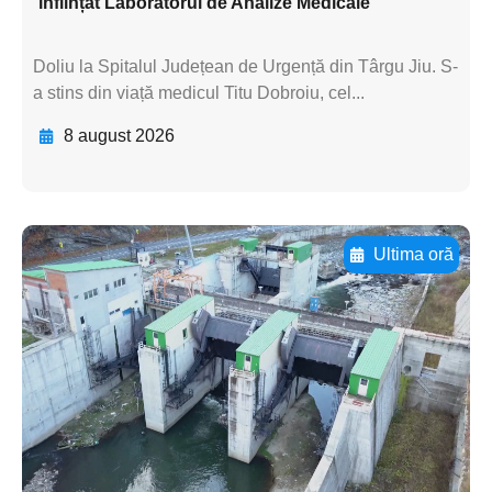
înființat Laboratorul de Analize Medicale
Doliu la Spitalul Județean de Urgență din Târgu Jiu. S-
a stins din viață medicul Titu Dobroiu, cel...
8 august 2026
Ultima oră
Adaugă aici textul pentru
subtitluAdaugă aici
textul pentru
subtitluAdaugă aici
textul pentru
subtitluAdaugă aici