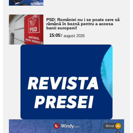
Adaugă
PSD: României nu i se poate cere să
aici textul
rămână în beznă pentru a accesa
banii europeni!
pentru
15:05
7 august 2026
subtitlu