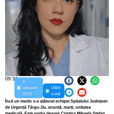
09:31
6
ianuarie
Ultim
2026
a oră
Încă un medic s-a alăturat echipei Spitalului Județean
de Urgență Târgu-Jiu, anunță, marți, unitatea
medicală. Este vorba despre Cristina Mihaela Ștefan,