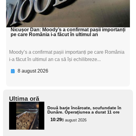
textul pentru
subtitluAdaugă aici
textul pentru subti
Nicușor Dan: Moody’s a confirmat pașii importanți
pe care România i-a făcut în ultimul an
Moody’s a confirmat pașii importanți pe care România
i-a făcut în ultimul an ca să își echilibreze...
8 august 2026
Ultima oră
Adaugă
Două barje încărcate, scufundate în
aici textul
Dunăre. Operaţiunea a durat 11 ore
pentru
10:29
8 august 2026
subtitlu