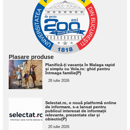
Plasare produse
Adaugă
Planifică-ți vacanța în Malaga rapid
aici textul
și simplu cu Vola.ro: ghid pentru
întreaga familie(P)
pentru
28 iulie 2026
subtitlu
Adaugă
Selectat.ro, o nouă platformă online
aici textul
de informare, s-a lansat pentru
publicul interesat de informații
pentru
relevante, prezentate clar și
obiectiv(P)
subtitlu
20 iulie 2026