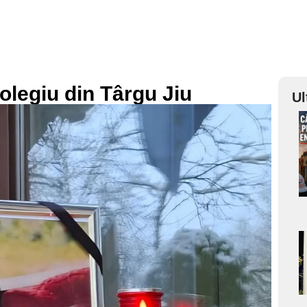
colegiu din Târgu Jiu
Ul
a
s
a
s