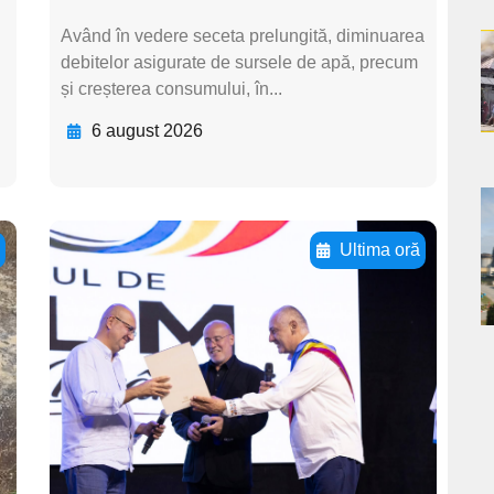
Având în vedere seceta prelungită, diminuarea
a
debitelor asigurate de sursele de apă, precum
și creșterea consumului, în...
s
6 august 2026
a
ă
Ultima oră
s
Adaugă aici textul
pentru
subtitluAdaugă aici
textul pentru
subtitluAdaugă aici
textul pentru