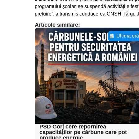
programului școlar, se suspendă activitățile fes
prețuire”, a transmis conducerea CNSH Târgu J
Articole similare:
Ultima or
Adaugă aici textul
pentru
subtitluAdaugă aici
textul pentru
subtitluAdaugă aici
textul pentru
subtitluAdaugă aici
textul pentru subti
PSD Gorj cere repornirea
capacităților pe cărbune care pot
produce energie