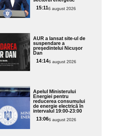
ubtitlu
15:11
6 august 2026
Adaugă
AUR a lansat site-ul de
ici textul
suspendare a
preşedintelui Nicuşor
pentru
Dan
ubtitlu
14:14
6 august 2026
Adaugă
Apelul Ministerului
ici textul
Energiei pentru
reducerea consumului
pentru
de energie electrică în
ubtitlu
intervalul 19:00-23:00
13:06
6 august 2026