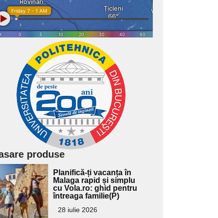
asare produse
Adaugă
Planifică-ți vacanța în
ici textul
Malaga rapid și simplu
cu Vola.ro: ghid pentru
pentru
întreaga familie(P)
ubtitlu
28 iulie 2026