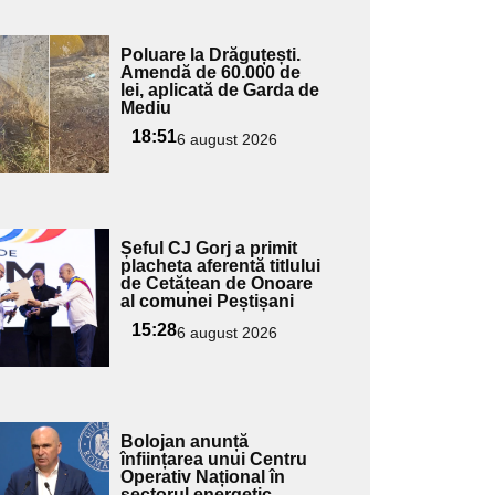
Adaugă
Poluare la Drăguțești.
ici textul
Amendă de 60.000 de
lei, aplicată de Garda de
pentru
Mediu
ubtitlu
18:51
6 august 2026
Adaugă
Șeful CJ Gorj a primit
ici textul
placheta aferentă titlului
de Cetățean de Onoare
pentru
al comunei Peștișani
ubtitlu
15:28
6 august 2026
Adaugă
Bolojan anunță
ici textul
înființarea unui Centru
Operativ Național în
pentru
sectorul energetic