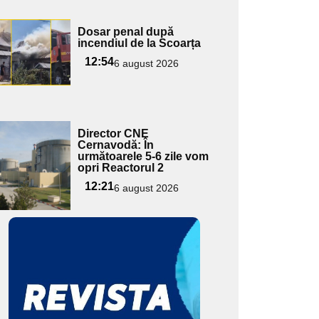
Adaugă
Dosar penal după
ici textul
incendiul de la Scoarța
pentru
12:54
6 august 2026
ubtitlu
Adaugă
Director CNE
ici textul
Cernavodă: În
următoarele 5-6 zile vom
pentru
opri Reactorul 2
ubtitlu
12:21
6 august 2026