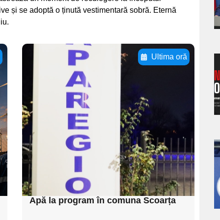
s
tive și se adoptă o ținută vestimentară sobră. Eternă
iu.
ă
Ultima oră
a
Adaugă aici textul
pentru
s
subtitluAdaugă aici
textul pentru
subtitluAdaugă aici
textul pentru
a
subtitluAdaugă aici
s
textul pentru subti
Apă la program în comuna Scoarța