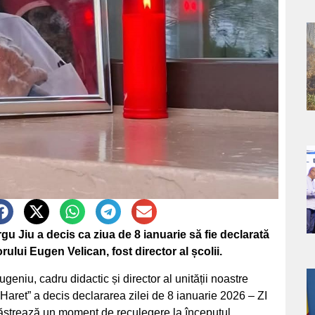
a
s
a
s
u Jiu a decis ca ziua de 8 ianuarie să fie declarată
ului Eugen Velican, fost director al școlii.
eniu, cadru didactic și director al unității noastre
a
Haret” a decis declararea zilei de 8 ianuarie 2026 – ZI
trează un moment de reculegere la începutul