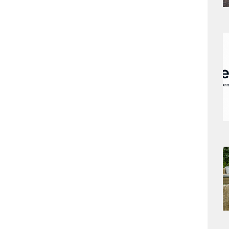
a
s
a
s