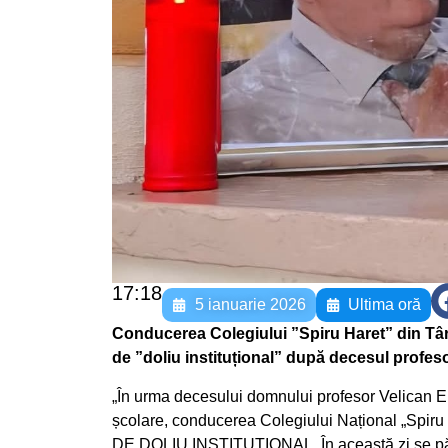
17:18
5 ianuarie 2026
Ultima oră
Conducerea Colegiului ”Spiru Haret” din Târg
de ”doliu instituțional” după decesul profesor
„În urma decesului domnului profesor Velican Eug
școlare, conducerea Colegiului Național „Spiru 
DE DOLIU INSTITUȚIONAL. În această zi se păs