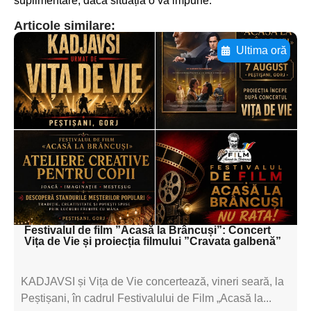
suplimentare, dacă situația o va impune.
Articole similare:
Ultima oră
Adaugă aici textul pentru
subtitluAdaugă aici
textul pentru
subtitluAdaugă aici
textul pentru
subtitluAdaugă aici
textul pentru subti
Festivalul de film ”Acasă la Brâncuși”: Concert
Vița de Vie și proiecția filmului ”Cravata galbenă”
KADJAVSI și Vița de Vie concertează, vineri seară, la
Peștișani, în cadrul Festivalului de Film „Acasă la...