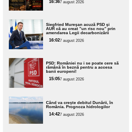
16:36
7 august 2026
subtitlu
Adaugă
Siegfried Mureşan acuză PSD şi
aici textul
AUR că au creat ”un risc nou” prin
amendarea Legii decarbonizării
pentru
16:02
7 august 2026
subtitlu
Adaugă
PSD: României nu i se poate cere să
aici textul
rămână în beznă pentru a accesa
banii europeni!
pentru
15:05
7 august 2026
subtitlu
Adaugă
Când va crește debitul Dunării, în
aici textul
România. Prognoza hidrologilor
pentru
14:42
7 august 2026
subtitlu