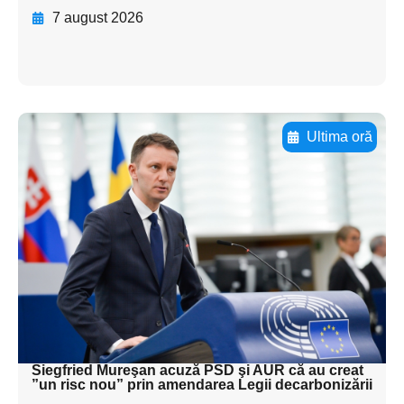
7 august 2026
Ultima oră
Adaugă aici textul pentru
subtitluAdaugă aici
textul pentru
subtitluAdaugă aici
textul pentru
subtitluAdaugă aici
textul pentru subti
Siegfried Mureşan acuză PSD şi AUR că au creat
”un risc nou” prin amendarea Legii decarbonizării