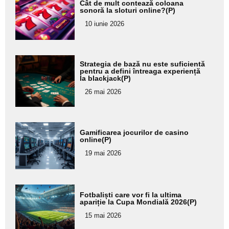
Cât de mult contează coloana
aici textul
sonoră la sloturi online?(P)
pentru
10 iunie 2026
subtitlu
Adaugă
Strategia de bază nu este suficientă
aici textul
pentru a defini întreaga experiență
la blackjack(P)
pentru
26 mai 2026
subtitlu
Adaugă
Gamificarea jocurilor de casino
aici textul
online(P)
pentru
19 mai 2026
subtitlu
Adaugă
Fotbaliști care vor fi la ultima
aici textul
apariție la Cupa Mondială 2026(P)
pentru
15 mai 2026
subtitlu