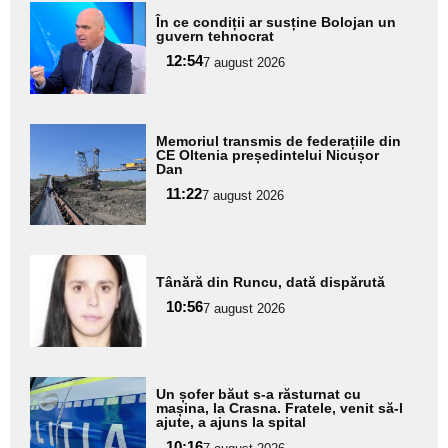
Adaugă
În ce condiții ar susține Bolojan un
aici textul
guvern tehnocrat
pentru
12:54
7 august 2026
subtitlu
Adaugă
Memoriul transmis de federațiile din
aici textul
CE Oltenia președintelui Nicușor
Dan
pentru
11:22
7 august 2026
subtitlu
Adaugă
Tânără din Runcu, dată dispărută
aici textul
10:56
pentru
7 august 2026
subtitlu
Adaugă
Un șofer băut s-a răsturnat cu
aici textul
mașina, la Crasna. Fratele, venit să-l
ajute, a ajuns la spital
pentru
10:16