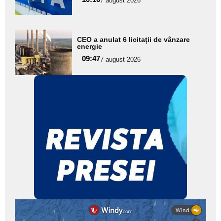
7 august 2026
subtitlu
Adaugă
CEO a anulat 6 licitații de vânzare
aici textul
energie
pentru
09:47
7 august 2026
subtitlu