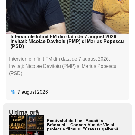
textul pentru
subtitluAdaugă aici
textul pentru subti
Interviurile Infinit FM din data de 7 august 2026.
Invitați: Nicolae Davițoiu (PMP) și Marius Popescu
(PSD)
Interviurile Infinit FM din data de 7 august 2026.
Invitați: Nicolae Davițoiu (PMP) și Marius Popescu
(PSD)
...
7 august 2026
Ultima oră
Adaugă
Festivalul de film ”Acasă la
aici textul
Brâncuși”: Concert Vița de Vie și
proiecția filmului ”Cravata galbenă”
pentru