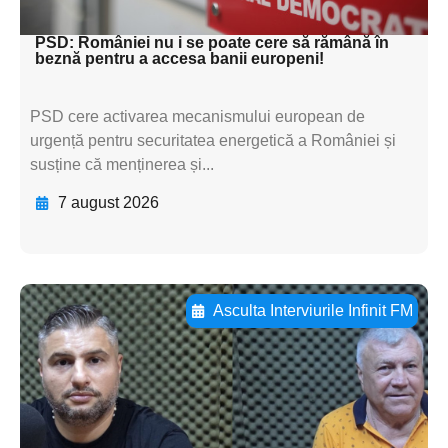
textul pentru subti
PSD: României nu i se poate cere să rămână în
beznă pentru a accesa banii europeni!
PSD cere activarea mecanismului european de
urgență pentru securitatea energetică a României și
susține că menținerea și...
7 august 2026
Asculta Interviurile Infinit FM
Adaugă aici textul pentru
subtitluAdaugă aici
textul pentru
subtitluAdaugă aici