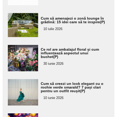
Adaugă
Cum să amenajezi o zonă lounge în
aici textul
grădină: 15 idei care să te inspire(P)
pentru
10 iulie 2026
subtitlu
Adaugă
Ce rol are ambalajul floral și cum
aici textul
influențează aspectul unui
buchet(P)
pentru
30 iunie 2026
subtitlu
Adaugă
Cum să creezi un look elegant cu o
aici textul
rochie verde smarald? 7 pași clari
pentru un outfit reușit(P)
pentru
10 iunie 2026
subtitlu
Adaugă