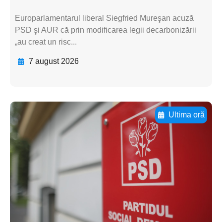
Europarlamentarul liberal Siegfried Mureşan acuză
PSD şi AUR că prin modificarea legii decarbonizării
„au creat un risc...
7 august 2026
Ultima oră
Adaugă aici textul pentru
subtitluAdaugă aici
textul pentru
subtitluAdaugă aici
textul pentru
subtitluAdaugă aici