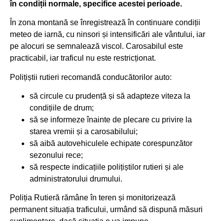
în condiții normale, specifice acestei perioade.
În zona montană se înregistrează în continuare condiții
meteo de iarnă, cu ninsori și intensificări ale vântului, iar
pe alocuri se semnalează viscol. Carosabilul este
practicabil, iar traficul nu este restricționat.
Polițiștii rutieri recomandă conducătorilor auto:
să circule cu prudență și să adapteze viteza la
condițiile de drum;
să se informeze înainte de plecare cu privire la
starea vremii și a carosabilului;
să aibă autovehiculele echipate corespunzător
sezonului rece;
să respecte indicațiile polițiștilor rutieri și ale
administratorului drumului.
Poliția Rutieră rămâne în teren și monitorizează
permanent situația traficului, urmând să dispună măsuri