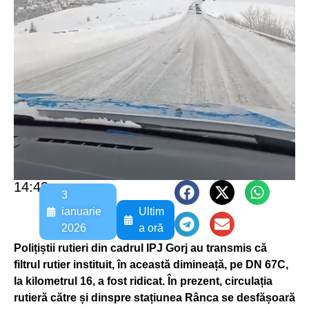
14:43
3
ianuarie
Ultim
2026
a oră
Polițiștii rutieri din cadrul IPJ Gorj au transmis că
filtrul rutier instituit, în această dimineață, pe DN 67C,
la kilometrul 16, a fost ridicat. În prezent, circulația
rutieră către și dinspre stațiunea Rânca se desfășoară