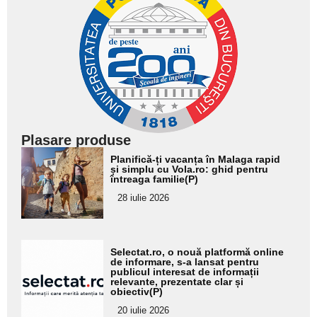
Plasare produse
Adaugă
Planifică-ți vacanța în Malaga rapid
aici textul
și simplu cu Vola.ro: ghid pentru
întreaga familie(P)
pentru
28 iulie 2026
subtitlu
Adaugă
Selectat.ro, o nouă platformă online
aici textul
de informare, s-a lansat pentru
publicul interesat de informații
pentru
relevante, prezentate clar și
obiectiv(P)
subtitlu
20 iulie 2026