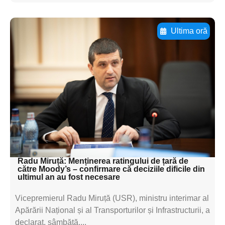
Ultima oră
Adaugă aici textul pentru
subtitluAdaugă aici
textul pentru
subtitluAdaugă aici
textul pentru
subtitluAdaugă aici
textul pentru subti
Radu Miruță: Menținerea ratingului de țară de
către Moody’s – confirmare că deciziile dificile din
ultimul an au fost necesare
Vicepremierul Radu Miruță (USR), ministru interimar al
Apărării Național și al Transporturilor și Infrastructurii, a
declarat, sâmbătă,...