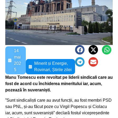
14
mai
202
Minerit și Energie
,
5
Rovinari
,
Știrile zilei
Manu Tomescu este revoltat pe liderii sindicali care au
fost de acord cu închiderea mineritului iar, acum,
pozează în suveraniști.
”Sunt sindicaliști care au avut funcții, au fost membri PSD
sau PNL, și-au făcut poze cu Virgil Popescu și Ciolacu
iar, acum, sunt suveraniști” declară fostul vicepreședinte