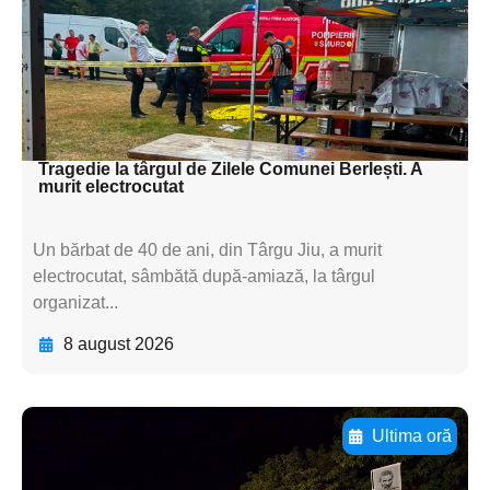
subtitluAdaugă aici
textul pentru
subtitluAdaugă aici
textul pentru subti
Tragedie la târgul de Zilele Comunei Berlești. A
murit electrocutat
Un bărbat de 40 de ani, din Târgu Jiu, a murit
electrocutat, sâmbătă după-amiază, la târgul
organizat...
8 august 2026
Ultima oră
Adaugă aici textul pentru