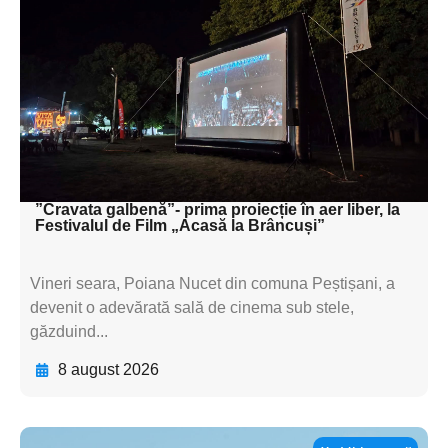
subtitluAdaugă aici
textul pentru
subtitluAdaugă aici
textul pentru
subtitluAdaugă aici
textul pentru subti
”Cravata galbenă”- prima proiecție în aer liber, la
Festivalul de Film „Acasă la Brâncuși”
Vineri seara, Poiana Nucet din comuna Peștișani, a
devenit o adevărată sală de cinema sub stele,
găzduind...
8 august 2026