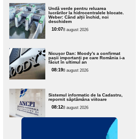
Adaugă
Undă verde pentru reluarea
aici textul
lucrărilor la hidrocentralele blocate.
Weber: Când alții închid, noi
pentru
deschidem
subtitlu
10:07
8 august 2026
Adaugă
Nicușor Dan: Moody’s a confirmat
aici textul
pașii importanți pe care România i-a
făcut în ultimul an
pentru
08:19
8 august 2026
subtitlu
Adaugă
Sistemul informatic de la Cadastru,
aici textul
repornit săptămâna viitoare
pentru
08:12
8 august 2026
subtitlu