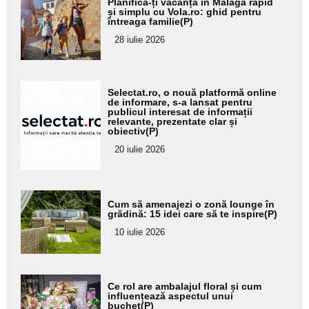
Planifică-ți vacanța în Malaga rapid
aici textul
și simplu cu Vola.ro: ghid pentru
întreaga familie(P)
pentru
28 iulie 2026
subtitlu
Adaugă
Selectat.ro, o nouă platformă online
aici textul
de informare, s-a lansat pentru
publicul interesat de informații
pentru
relevante, prezentate clar și
obiectiv(P)
subtitlu
20 iulie 2026
Adaugă
Cum să amenajezi o zonă lounge în
aici textul
grădină: 15 idei care să te inspire(P)
pentru
10 iulie 2026
subtitlu
Adaugă
Ce rol are ambalajul floral și cum
aici textul
influențează aspectul unui
buchet(P)