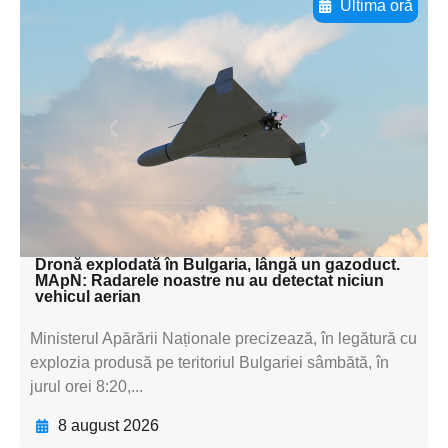
Ultima oră
Adaugă aici textul pentru
subtitluAdaugă aici
textul pentru
subtitluAdaugă aici
textul pentru
subtitluAdaugă aici
textul pentru subti
Dronă explodată în Bulgaria, lângă un gazoduct.
MApN: Radarele noastre nu au detectat niciun
vehicul aerian
Ministerul Apărării Naționale precizează, în legătură cu
explozia produsă pe teritoriul Bulgariei sâmbătă, în
jurul orei 8:20,...
8 august 2026