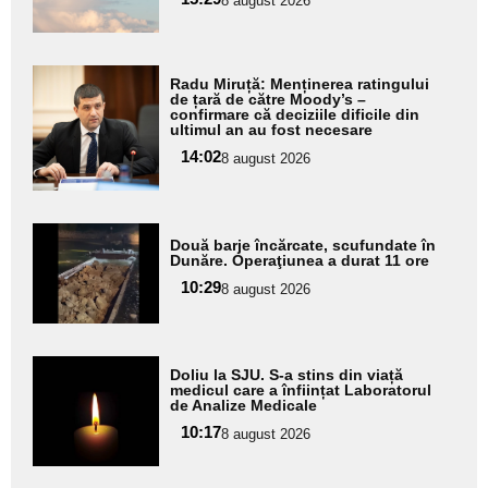
8 august 2026
Adaugă
Radu Miruță: Menținerea ratingului
aici textul
de țară de către Moody’s –
confirmare că deciziile dificile din
pentru
ultimul an au fost necesare
subtitlu
14:02
8 august 2026
Adaugă
Două barje încărcate, scufundate în
aici textul
Dunăre. Operaţiunea a durat 11 ore
pentru
10:29
8 august 2026
subtitlu
Adaugă
Doliu la SJU. S-a stins din viață
aici textul
medicul care a înființat Laboratorul
de Analize Medicale
pentru
10:17
8 august 2026
subtitlu