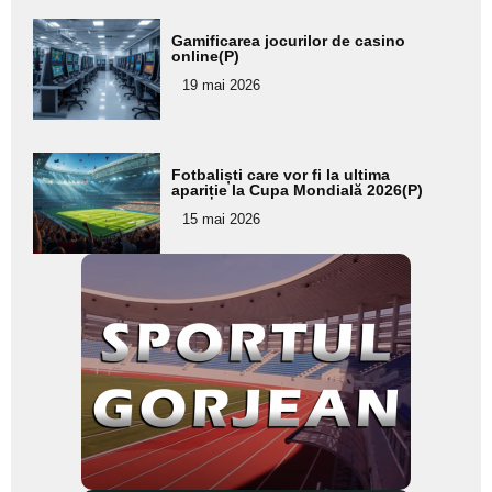
Adaugă
Gamificarea jocurilor de casino
aici textul
online(P)
pentru
19 mai 2026
subtitlu
Adaugă
Fotbaliști care vor fi la ultima
aici textul
apariție la Cupa Mondială 2026(P)
pentru
15 mai 2026
subtitlu