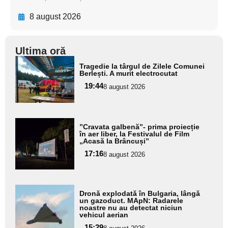
8 august 2026
Ultima oră
Adaugă
Tragedie la târgul de Zilele Comunei
aici textul
Berlești. A murit electrocutat
pentru
19:44
8 august 2026
subtitlu
Adaugă
”Cravata galbenă”- prima proiecție
aici textul
în aer liber, la Festivalul de Film
„Acasă la Brâncuși”
pentru
17:16
8 august 2026
subtitlu
Adaugă
Dronă explodată în Bulgaria, lângă
aici textul
un gazoduct. MApN: Radarele
noastre nu au detectat niciun
pentru
vehicul aerian
subtitlu
15:29