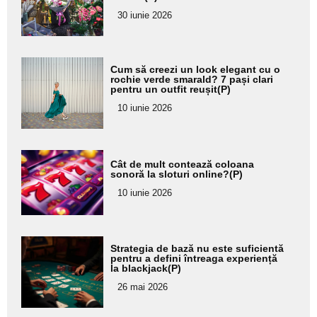
pentru
30 iunie 2026
subtitlu
Adaugă
Cum să creezi un look elegant cu o
aici textul
rochie verde smarald? 7 pași clari
pentru un outfit reușit(P)
pentru
10 iunie 2026
subtitlu
Adaugă
Cât de mult contează coloana
aici textul
sonoră la sloturi online?(P)
pentru
10 iunie 2026
subtitlu
Adaugă
Strategia de bază nu este suficientă
aici textul
pentru a defini întreaga experiență
la blackjack(P)
pentru
26 mai 2026
subtitlu