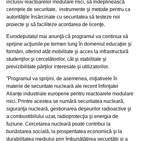
inclusiv reactoarelor modulare mici, să îndeplinească
cerinţele de securitate, ⁠instrumente şi metode pentru ca
autorităţile însărcinate cu securitatea să testeze noi
proiecte şi să faciliteze acordarea de licenţe.
Eurodeputatul mai anunţă că programul va continua să
sprijine acţiunile pe termen lung în domeniul educaţiei şi
formării, oferind atât mobilitate şi acces la infrastructură
studenţilor şi cercetătorilor, cât şi stabilitate şi
previzibilitate părţilor interesate şi utilizatorilor.
”Programul va sprijini, de asemenea, iniţiativele în
materie de securitate nucleară ale recent înfiinţatei
Alianţe industriale europene pentru reactoarele modulare
mici. Printre acestea se numără securitatea nucleară,
siguranţa nucleară, gestionarea deşeurilor radioactive şi
a combustibilului uzat, radioprotecţia şi energia de
fuziune. Cercetarea nucleară poate contribui la
bunăstarea socială, la prosperitatea economică şi la
durabilitatea mediului prin îmbunătăţirea securităţii şi a