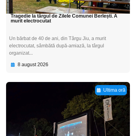
textul pentru subti
Tragedie la târgul de Zilele Comunei Berlești. A
murit electrocutat
Un bărbat de 40 de ani, din Târgu Jiu, a murit
electrocutat, sâmbătă după-amiază, la târgul
organizat...
8 august 2026
Ultima oră
Adaugă aici textul pentru
subtitluAdaugă aici
textul pentru
subtitluAdaugă aici