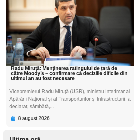
subtitluAdaugă aici
textul pentru
subtitluAdaugă aici
textul pentru
subtitluAdaugă aici
textul pentru subti
Radu Miruță: Menținerea ratingului de țară de
către Moody’s – confirmare că deciziile dificile din
ultimul an au fost necesare
Vicepremierul Radu Miruță (USR), ministru interimar al
Apărării Național și al Transporturilor și Infrastructurii, a
declarat, sâmbătă,...
8 august 2026
Ultima oră