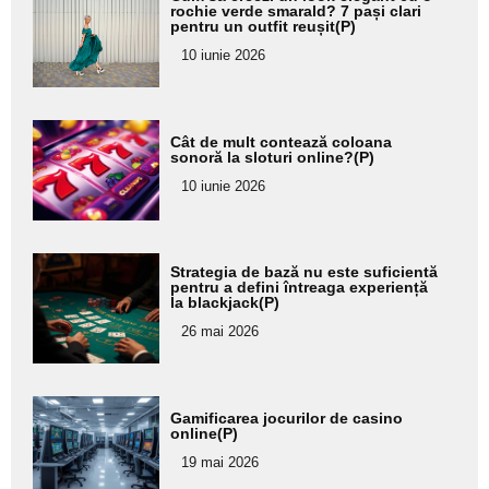
aici textul
rochie verde smarald? 7 pași clari
pentru un outfit reușit(P)
pentru
10 iunie 2026
subtitlu
Adaugă
Cât de mult contează coloana
aici textul
sonoră la sloturi online?(P)
pentru
10 iunie 2026
subtitlu
Adaugă
Strategia de bază nu este suficientă
aici textul
pentru a defini întreaga experiență
la blackjack(P)
pentru
26 mai 2026
subtitlu
Adaugă
Gamificarea jocurilor de casino
aici textul
online(P)
pentru
19 mai 2026
subtitlu