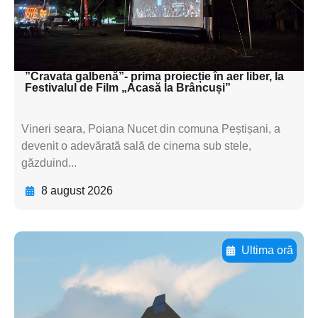
textul pentru
subtitluAdaugă aici
textul pentru subti
”Cravata galbenă”- prima proiecție în aer liber, la
Festivalul de Film „Acasă la Brâncuși”
Vineri seara, Poiana Nucet din comuna Peștișani, a
devenit o adevărată sală de cinema sub stele,
găzduind...
8 august 2026
Ultima oră
Adaugă aici textul pentru
subtitluAdaugă aici