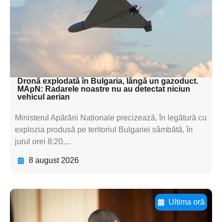
textul pentru
subtitluAdaugă aici
textul pentru
subtitluAdaugă aici
textul pentru subti
Dronă explodată în Bulgaria, lângă un gazoduct.
MApN: Radarele noastre nu au detectat niciun
vehicul aerian
Ministerul Apărării Naționale precizează, în legătură cu
explozia produsă pe teritoriul Bulgariei sâmbătă, în
jurul orei 8:20,...
8 august 2026
Ultima oră
Adaugă aici textul pentru