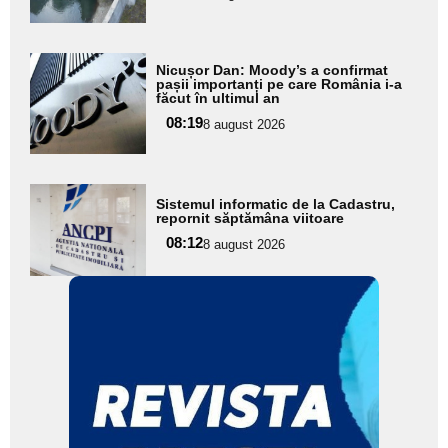
Adaugă
Nicușor Dan: Moody’s a confirmat
aici textul
pașii importanți pe care România i-a
făcut în ultimul an
pentru
08:19
8 august 2026
subtitlu
Adaugă
Sistemul informatic de la Cadastru,
aici textul
repornit săptămâna viitoare
pentru
08:12
8 august 2026
subtitlu