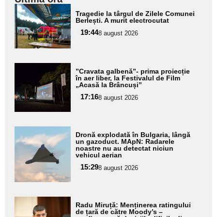
Adaugă
Tragedie la târgul de Zilele Comunei
aici textul
Berlești. A murit electrocutat
pentru
19:44
8 august 2026
subtitlu
Adaugă
”Cravata galbenă”- prima proiecție
aici textul
în aer liber, la Festivalul de Film
„Acasă la Brâncuși”
pentru
17:16
8 august 2026
subtitlu
Adaugă
Dronă explodată în Bulgaria, lângă
aici textul
un gazoduct. MApN: Radarele
noastre nu au detectat niciun
pentru
vehicul aerian
subtitlu
15:29
8 august 2026
Adaugă
Radu Miruță: Menținerea ratingului
aici textul
de țară de către Moody’s –