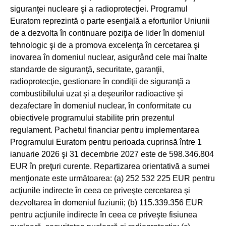
siguranţei nucleare şi a radioprotecţiei. Programul
Euratom reprezintă o parte esenţială a eforturilor Uniunii
de a dezvolta în continuare poziţia de lider în domeniul
tehnologic şi de a promova excelenţa în cercetarea şi
inovarea în domeniul nuclear, asigurând cele mai înalte
standarde de siguranţă, securitate, garanţii,
radioprotecţie, gestionare în condiţii de siguranţă a
combustibilului uzat şi a deşeurilor radioactive şi
dezafectare în domeniul nuclear, în conformitate cu
obiectivele programului stabilite prin prezentul
regulament. Pachetul financiar pentru implementarea
Programului Euratom pentru perioada cuprinsă între 1
ianuarie 2026 şi 31 decembrie 2027 este de 598.346.804
EUR în preţuri curente. Repartizarea orientativă a sumei
menţionate este următoarea: (a) 252 532 225 EUR pentru
acţiunile indirecte în ceea ce priveşte cercetarea şi
dezvoltarea în domeniul fuziunii; (b) 115.339.356 EUR
pentru acţiunile indirecte în ceea ce priveşte fisiunea