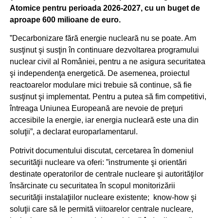
Atomice pentru perioada 2026-2027, cu un buget de
aproape 600 milioane de euro.
”Decarbonizare fără energie nucleară nu se poate. Am
susţinut şi susţin în continuare dezvoltarea programului
nuclear civil al României, pentru a ne asigura securitatea
şi independenţa energetică. De asemenea, proiectul
reactoarelor modulare mici trebuie să continue, să fie
susţinut şi implementat. Pentru a putea să fim competitivi,
întreaga Uniunea Europeană are nevoie de preţuri
accesibile la energie, iar energia nucleară este una din
soluţii”, a declarat europarlamentarul.
Potrivit documentului discutat, cercetarea în domeniul
securităţii nucleare va oferi: ”instrumente şi orientări
destinate operatorilor de centrale nucleare şi autorităţilor
însărcinate cu securitatea în scopul monitorizării
securităţii instalaţiilor nucleare existente; ⁠know-how şi
soluţii care să le permită viitoarelor centrale nucleare,