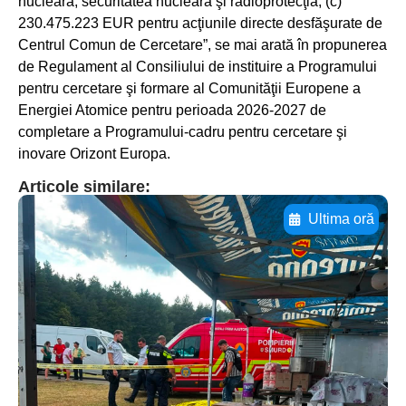
nucleară, securitatea nucleară şi radioprotecţia; (c)
230.475.223 EUR pentru acţiunile directe desfăşurate de
Centrul Comun de Cercetare”, se mai arată în propunerea
de Regulament al Consiliului de instituire a Programului
pentru cercetare şi formare al Comunităţii Europene a
Energiei Atomice pentru perioada 2026-2027 de
completare a Programului-cadru pentru cercetare şi
inovare Orizont Europa.
Articole similare:
Ultima oră
Adaugă aici textul pentru
subtitluAdaugă aici
textul pentru
subtitluAdaugă aici
textul pentru
subtitluAdaugă aici