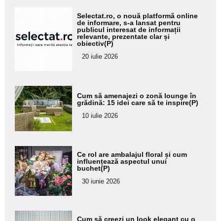
Adaugă
Selectat.ro, o nouă platformă online
aici textul
de informare, s-a lansat pentru
publicul interesat de informații
pentru
relevante, prezentate clar și
obiectiv(P)
subtitlu
20 iulie 2026
Adaugă
Cum să amenajezi o zonă lounge în
aici textul
grădină: 15 idei care să te inspire(P)
pentru
10 iulie 2026
subtitlu
Adaugă
Ce rol are ambalajul floral și cum
aici textul
influențează aspectul unui
buchet(P)
pentru
30 iunie 2026
subtitlu
Adaugă
Cum să creezi un look elegant cu o