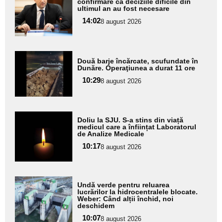
confirmare că deciziile dificile din
pentru
ultimul an au fost necesare
subtitlu
14:02
8 august 2026
Adaugă
Două barje încărcate, scufundate în
aici textul
Dunăre. Operaţiunea a durat 11 ore
pentru
10:29
8 august 2026
subtitlu
Adaugă
Doliu la SJU. S-a stins din viață
aici textul
medicul care a înființat Laboratorul
de Analize Medicale
pentru
10:17
8 august 2026
subtitlu
Adaugă
Undă verde pentru reluarea
aici textul
lucrărilor la hidrocentralele blocate.
Weber: Când alții închid, noi
pentru
deschidem
subtitlu
10:07
8 august 2026