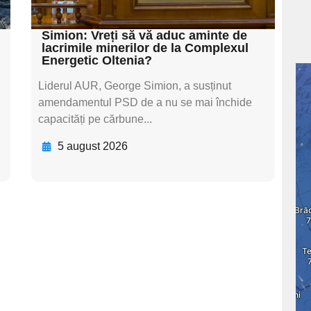
textul pentru subti
Simion: Vreți să vă aduc aminte de
lacrimile minerilor de la Complexul
Energetic Oltenia?
Liderul AUR, George Simion, a susținut
amendamentul PSD de a nu se mai închide
capacități pe cărbune...
5 august 2026