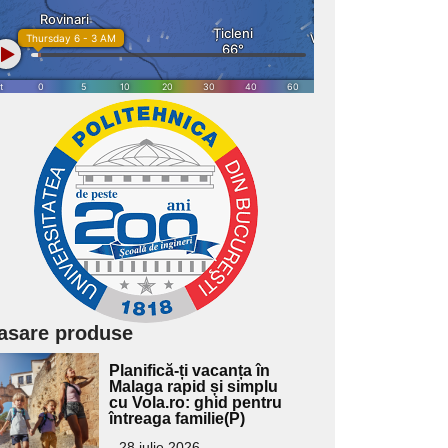
asare produse
Adaugă
Planifică-ți vacanța în
ici textul
Malaga rapid și simplu
cu Vola.ro: ghid pentru
pentru
întreaga familie(P)
ubtitlu
28 iulie 2026