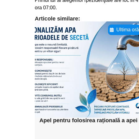
Primul tur al alegerilor rpezidenţiale are loc în
ora 07:00.
Articole similare:
Ultima or
Adaugă aici textul
pentru
subtitluAdaugă aici
textul pentru
subtitluAdaugă aici
textul pentru
subtitluAdaugă aici
textul pentru subti
Apel pentru folosirea rațională a apei