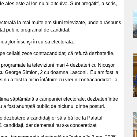
ales este al lor, nu al altcuiva. Sunt pregătit”, a scris,
a
ectorală la mai multe emisiuni televizate, unde a răspuns
ntat public programul de candidat.
s
aţilor înscrişi în cursa electorală.
e ceilalţi zece contracandidaţi că refuză dezbaterile.
a
programate la televiziuni mari 4 dezbateri cu Nicuşor
 cu George Simion, 2 cu doamna Lasconi. Eu am fost la
s
s nu a fost la nicio întâlnire cu vreun contracandidat”, a
 ultima săptămână a campaniei electorale, dezbateri între
u a fost anunţată public de niciunul dintre posturi.
o dezbatere a candidaţilor să aibă loc la Palatul
a
1 candidaţi, dar demersul nu s-a conceretizat.
s