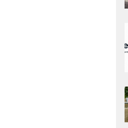
a
s
a
s