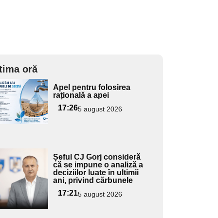
tima oră
Adaugă
Apel pentru folosirea
ici textul
rațională a apei
pentru
17:26
5 august 2026
ubtitlu
Adaugă
Șeful CJ Gorj consideră
ici textul
că se impune o analiză a
deciziilor luate în ultimii
pentru
ani, privind cărbunele
ubtitlu
17:21
5 august 2026