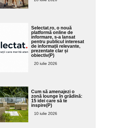
Adaugă
Selectat.ro, o nouă
ici textul
platformă online de
informare, s-a lansat
pentru
pentru publicul interesat
ubtitlu
de informații relevante,
prezentate clar și
obiectiv(P)
20 iulie 2026
Adaugă
Cum să amenajezi o
ici textul
zonă lounge în grădină:
15 idei care să te
pentru
inspire(P)
ubtitlu
10 iulie 2026