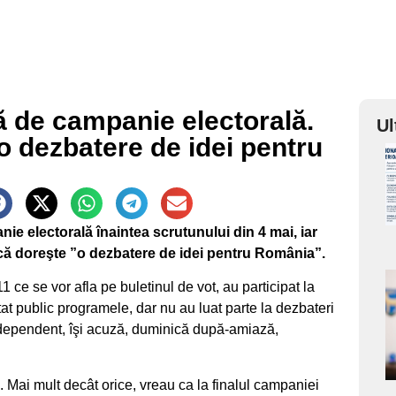
 de campanie electorală.
Ul
 dezbatere de idei pentru
a
s
e electorală înaintea scrutunului din 4 mai, iar
 că doreşte ”o dezbatere de idei pentru România”.
 11 ce se vor afla pe buletinul de vot, au participat la
a
at public programele, dar nu au luat parte la dezbateri
ndependent, îşi acuză, duminică după-amiază,
s
 Mai mult decât orice, vreau ca la finalul campaniei