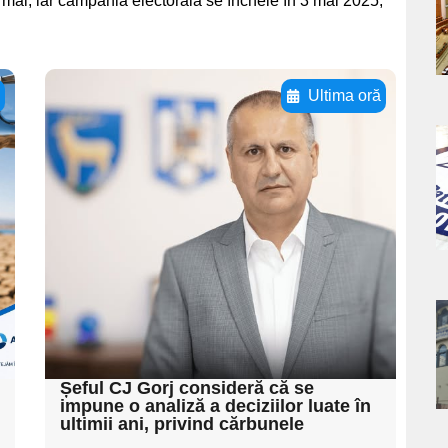
 4 mai, iar campania electorală se încheie în 3 mai 2025,
ă
Ultima oră
Adaugă aici textul
pentru
a
subtitluAdaugă aici
s
textul pentru
subtitluAdaugă aici
textul pentru
subtitluAdaugă aici
a
textul pentru subti
s
Șeful CJ Gorj consideră că se
impune o analiză a deciziilor luate în
ultimii ani, privind cărbunele