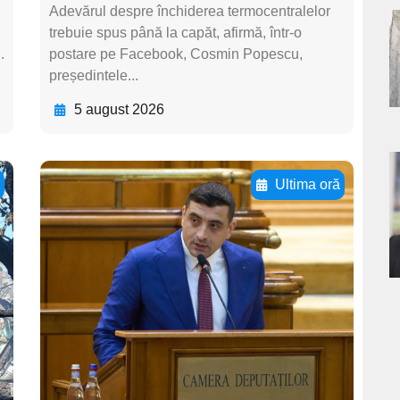
Adevărul despre închiderea termocentralelor
trebuie spus până la capăt, afirmă, într-o
a
.
postare pe Facebook, Cosmin Popescu,
președintele...
s
5 august 2026
a
ă
Ultima oră
Adaugă aici textul
s
pentru
subtitluAdaugă aici
textul pentru
subtitluAdaugă aici
textul pentru
subtitluAdaugă aici