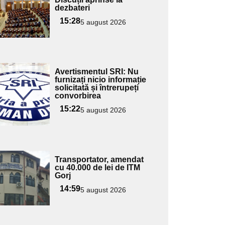
dezbateri
15:28
5 august 2026
Adaugă
Avertismentul SRI: Nu
ici textul
furnizați nicio informație
solicitată și întrerupeți
pentru
convorbirea
ubtitlu
15:22
5 august 2026
Adaugă
Transportator, amendat
ici textul
cu 40.000 de lei de ITM
Gorj
pentru
ubtitlu
14:59
5 august 2026