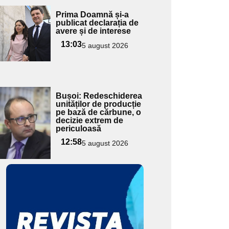
Adaugă
Prima Doamnă și-a
ici textul
publicat declarația de
avere și de interese
pentru
ubtitlu
13:03
5 august 2026
Adaugă
Bușoi: Redeschiderea
ici textul
unităților de producție
pe bază de cărbune, o
pentru
decizie extrem de
ubtitlu
periculoasă
12:58
5 august 2026