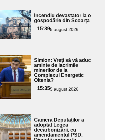
Adaugă
Incendiu devastator la o
ici textul
gospodărie din Scoarța
pentru
15:39
5 august 2026
ubtitlu
Adaugă
Simion: Vreți să vă aduc
ici textul
aminte de lacrimile
minerilor de la
pentru
Complexul Energetic
ubtitlu
Oltenia?
15:35
5 august 2026
Adaugă
Camera Deputaților a
ici textul
adoptat Legea
decarbonizării, cu
pentru
amendamentul PSD.
ubtitlu
Discuții aprinse la