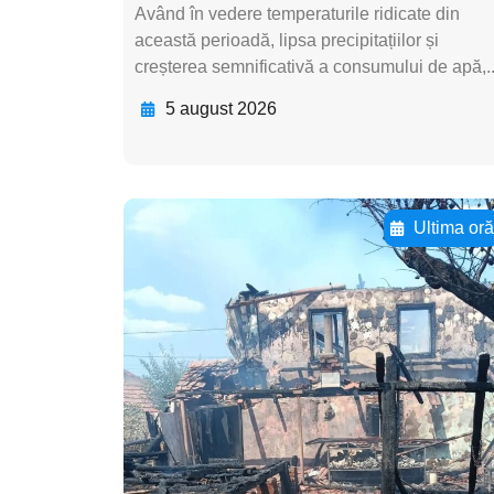
Având în vedere temperaturile ridicate din
această perioadă, lipsa precipitațiilor și
creșterea semnificativă a consumului de apă,..
5 august 2026
Ultima or
Adaugă aici textul
pentru
subtitluAdaugă aici
textul pentru
subtitluAdaugă aici
textul pentru
subtitluAdaugă aici