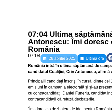
07:04 Ultima săptămână
Antonescu: Îmi doresc o
România
07:04
28 aprilie 2025
Ultima oră
România intră în ultima săptămână de campani
candidatul Coaliţiei, Crin Antonescu, afirmă
Principalii candidaţi înscrişi în cursă, dintre cei
emisiuni în campania electorală şi şi-au prezent
cu contracandidaţi. Daniel Funeriu, candidat i
contracandidaţii că refuză decbaterile.
”Îmi doresc o dezbatere de idei pentru România.