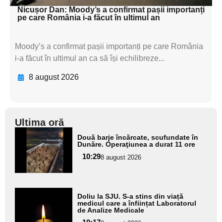
Nicușor Dan: Moody’s a confirmat pașii importanți
pe care România i-a făcut în ultimul an
Moody’s a confirmat pașii importanți pe care România
i-a făcut în ultimul an ca să își echilibreze...
8 august 2026
Ultima oră
Adaugă
Două barje încărcate, scufundate în
aici textul
Dunăre. Operaţiunea a durat 11 ore
pentru
10:29
8 august 2026
subtitlu
Adaugă
Doliu la SJU. S-a stins din viață
aici textul
medicul care a înființat Laboratorul
de Analize Medicale
pentru