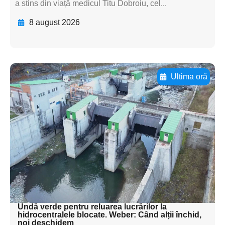
a stins din viață medicul Titu Dobroiu, cel...
8 august 2026
Ultima oră
Adaugă aici textul pentru
subtitluAdaugă aici
textul pentru
subtitluAdaugă aici
textul pentru
subtitluAdaugă aici
textul pentru subti
Undă verde pentru reluarea lucrărilor la
hidrocentralele blocate. Weber: Când alții închid,
noi deschidem