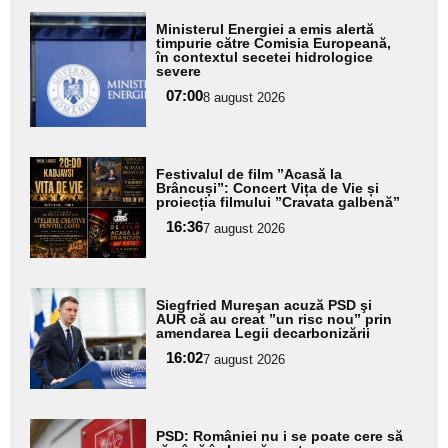
Adaugă
Ministerul Energiei a emis alertă
aici textul
timpurie către Comisia Europeană,
în contextul secetei hidrologice
pentru
severe
subtitlu
07:00
8 august 2026
Adaugă
Festivalul de film ”Acasă la
aici textul
Brâncuși”: Concert Vița de Vie și
proiecția filmului ”Cravata galbenă”
pentru
16:36
7 august 2026
subtitlu
Adaugă
Siegfried Mureşan acuză PSD şi
aici textul
AUR că au creat ”un risc nou” prin
amendarea Legii decarbonizării
pentru
16:02
7 august 2026
subtitlu
Adaugă
PSD: României nu i se poate cere să