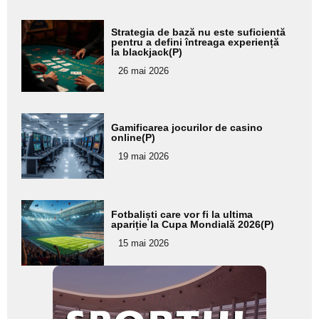
Adaugă
Strategia de bază nu este suficientă
aici textul
pentru a defini întreaga experiență
la blackjack(P)
pentru
26 mai 2026
subtitlu
Adaugă
Gamificarea jocurilor de casino
aici textul
online(P)
pentru
19 mai 2026
subtitlu
Adaugă
Fotbaliști care vor fi la ultima
aici textul
apariție la Cupa Mondială 2026(P)
pentru
15 mai 2026
subtitlu