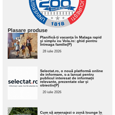
Plasare produse
Adaugă
Planifică-ți vacanța în Malaga rapid
aici textul
și simplu cu Vola.ro: ghid pentru
întreaga familie(P)
pentru
28 iulie 2026
subtitlu
Adaugă
Selectat.ro, o nouă platformă online
aici textul
de informare, s-a lansat pentru
publicul interesat de informații
pentru
relevante, prezentate clar și
obiectiv(P)
subtitlu
20 iulie 2026
Adaugă
Cum să amenajezi o zonă lounge în