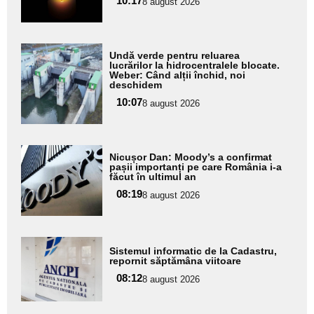
10:17
8 august 2026
subtitlu
Adaugă
Undă verde pentru reluarea
aici textul
lucrărilor la hidrocentralele blocate.
Weber: Când alții închid, noi
pentru
deschidem
subtitlu
10:07
8 august 2026
Adaugă
Nicușor Dan: Moody’s a confirmat
aici textul
pașii importanți pe care România i-a
făcut în ultimul an
pentru
08:19
8 august 2026
subtitlu
Adaugă
Sistemul informatic de la Cadastru,
aici textul
repornit săptămâna viitoare
pentru
08:12
8 august 2026
subtitlu