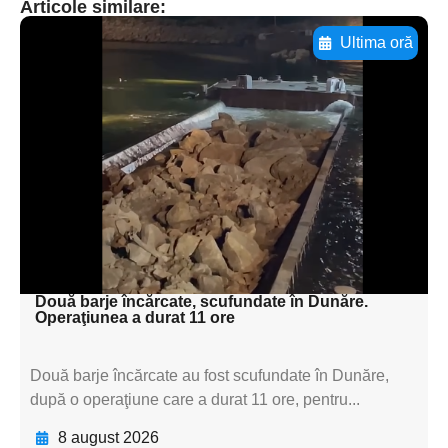
Articole similare:
Ultima oră
Adaugă aici textul pentru
subtitluAdaugă aici
textul pentru
subtitluAdaugă aici
textul pentru
subtitluAdaugă aici
textul pentru subti
Două barje încărcate, scufundate în Dunăre.
Operaţiunea a durat 11 ore
Două barje încărcate au fost scufundate în Dunăre,
după o operaţiune care a durat 11 ore, pentru...
8 august 2026