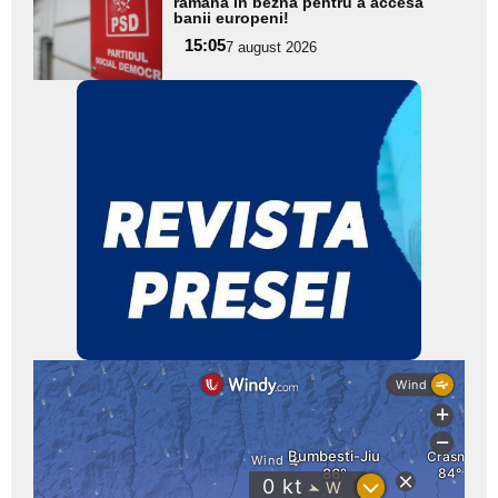
aici textul
rămână în beznă pentru a accesa
banii europeni!
pentru
15:05
7 august 2026
subtitlu