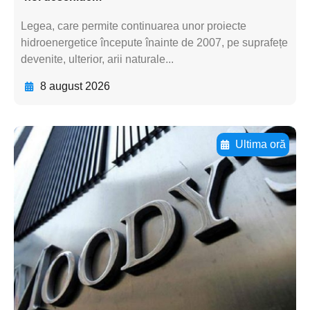
Legea, care permite continuarea unor proiecte
hidroenergetice începute înainte de 2007, pe suprafețe
devenite, ulterior, arii naturale...
8 august 2026
Ultima oră
Adaugă aici textul pentru
subtitluAdaugă aici
textul pentru
subtitluAdaugă aici
textul pentru
subtitluAdaugă aici
textul pentru subti