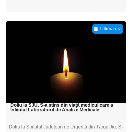
Ultima oră
Adaugă aici textul pentru
subtitluAdaugă aici
textul pentru
subtitluAdaugă aici
textul pentru
subtitluAdaugă aici
textul pentru subti
Doliu la SJU. S-a stins din viață medicul care a
înființat Laboratorul de Analize Medicale
Doliu la Spitalul Județean de Urgență din Târgu Jiu. S-