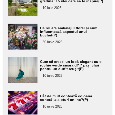
aici textul
grădină: 15 idei care să te inspire(P)
pentru
10 iulie 2026
subtitlu
Adaugă
Ce rol are ambalajul floral și cum
aici textul
influențează aspectul unui
buchet(P)
pentru
30 iunie 2026
subtitlu
Adaugă
Cum să creezi un look elegant cu o
aici textul
rochie verde smarald? 7 pași clari
pentru un outfit reușit(P)
pentru
10 iunie 2026
subtitlu
Adaugă
Cât de mult contează coloana
aici textul
sonoră la sloturi online?(P)
pentru
10 iunie 2026
subtitlu