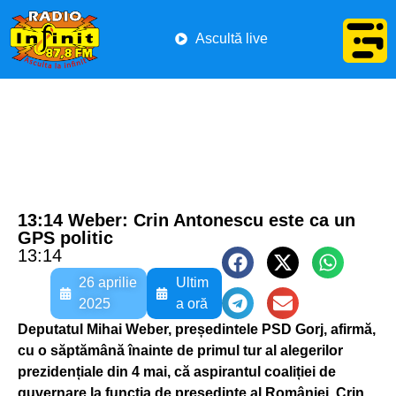
Ascultă live
13:14 Weber: Crin Antonescu este ca un
GPS politic
13:14
26 aprilie
Ultim
2025
a oră
Deputatul Mihai Weber, președintele PSD Gorj, afirmă,
cu o săptămână înainte de primul tur al alegerilor
prezidențiale din 4 mai, că aspirantul coaliției de
guvernare la funcția de președinte al României, Crin