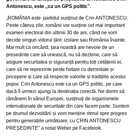
Antonescu, este „ca un GPS politic”.
„ROMÂNIA este partidul susținut de Crin ANTONESCU.
Peste câteva zile, românii vor susține cel mai important
examen electoral din ultimii 30 de ani, când ne vom
decide singuri viitorul țării: izolare sau România Înainte.
Mai mult ca oricând, țara noastră are nevoie de un
presedinte care să unească, nu să dezbine, care să
asigure securitatea și siguranță pentru toți cetățenii ei,
care să ne reprezinte peste hotare cu demnitate și
pricepere și care să respecte valorile și tradițiile acestui
popor. Crin Antonescu este ca un GPS politic, pe care
dacă îl urmezi ajungi la destinația corectă. Ne dorim să
rămânem în sânul Europei, susținuți de organismele
internaționale de securitate din care facem parte. Suntem
pe drumul dezvoltării și vom menține ritmul spre progres
pentru generațiile următoare, cu CRIN ANTONESCU
PREȘEDINTE” a notat Weber pe Facebook.