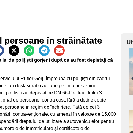
l persoane în străinătate
Ul
a
lei de polițiștii gorjeni după ce au fost depistați că
s
Serviciului Rutier Gorj, împreună cu polițiști din cadrul
ce, au desfășurat o acțiune pe linia prevenirii
ii, polițiștii au depistat pe DN 66-Defileul Jiului 3
țional de persoane, contra cost, fără a deține copie
rt persoane în regim de închiriere. Față de cei 3
ționării contravenționale, cu amenzi în valoare de 15.000
a
endării dreptului de utilizare a autovehiculelor pentru
numerele de înmatriculare și certificatele de