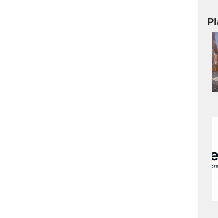
Pl
a
s
a
s