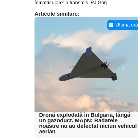
înmatriculare” a transmis IPJ Gorj.
Articole similare:
Ultima or
Adaugă aici textul
pentru
subtitluAdaugă aici
textul pentru
subtitluAdaugă aici
textul pentru
subtitluAdaugă aici
textul pentru subti
Dronă explodată în Bulgaria, lângă
un gazoduct. MApN: Radarele
noastre nu au detectat niciun vehicul
aerian