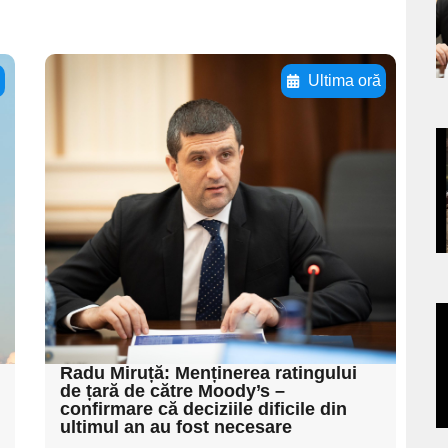
s
ă
Ultima oră
Adaugă aici textul
pentru
a
subtitluAdaugă aici
textul pentru
s
subtitluAdaugă aici
textul pentru
subtitluAdaugă aici
textul pentru subti
a
Radu Miruță: Menținerea ratingului
s
de țară de către Moody’s –
confirmare că deciziile dificile din
ultimul an au fost necesare