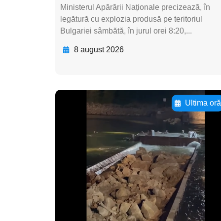
Ministerul Apărării Naționale precizează, în
legătură cu explozia produsă pe teritoriul
Bulgariei sâmbătă, în jurul orei 8:20,...
8 august 2026
Ultima or
Adaugă aici textul
pentru
subtitluAdaugă aici
textul pentru
subtitluAdaugă aici
textul pentru
subtitluAdaugă aici