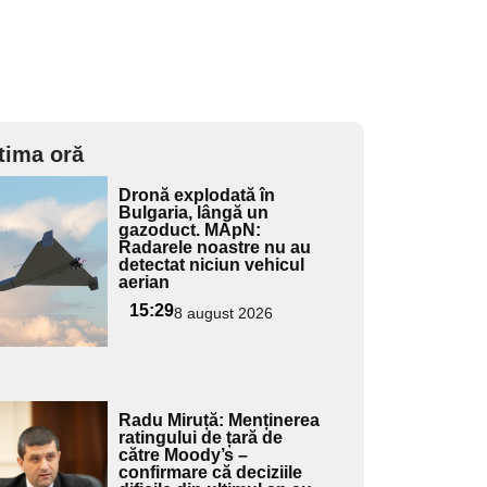
tima oră
Adaugă
Dronă explodată în
ici textul
Bulgaria, lângă un
gazoduct. MApN:
pentru
Radarele noastre nu au
ubtitlu
detectat niciun vehicul
aerian
15:29
8 august 2026
Adaugă
Radu Miruță: Menținerea
ici textul
ratingului de țară de
către Moody’s –
pentru
confirmare că deciziile