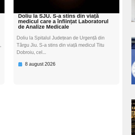
textul pentru subti
s
Doliu la SJU. S-a stins din viață
medicul care a înființat Laboratorul
de Analize Medicale
Doliu la Spitalul Județean de Urgență din
,
Târgu Jiu. S-a stins din viață medicul Titu
a
Dobroiu, cel...
s
8 august 2026
a
s