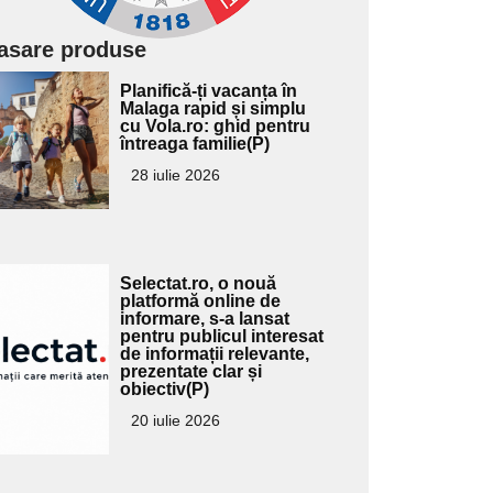
asare produse
Adaugă
Planifică-ți vacanța în
ici textul
Malaga rapid și simplu
cu Vola.ro: ghid pentru
pentru
întreaga familie(P)
ubtitlu
28 iulie 2026
Adaugă
Selectat.ro, o nouă
ici textul
platformă online de
informare, s-a lansat
pentru
pentru publicul interesat
ubtitlu
de informații relevante,
prezentate clar și
obiectiv(P)
20 iulie 2026