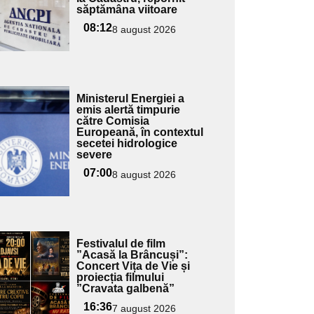
săptămâna viitoare
pentru
ubtitlu
08:12
8 august 2026
Adaugă
Ministerul Energiei a
ici textul
emis alertă timpurie
către Comisia
pentru
Europeană, în contextul
ubtitlu
secetei hidrologice
severe
07:00
8 august 2026
Adaugă
Festivalul de film
ici textul
”Acasă la Brâncuși”:
Concert Vița de Vie și
pentru
proiecția filmului
ubtitlu
”Cravata galbenă”
16:36
7 august 2026