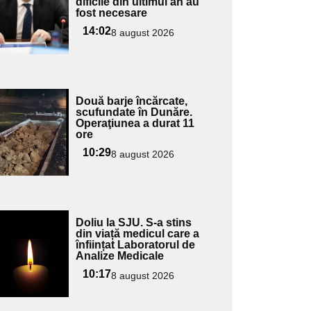
ubtitlu
dificile din ultimul an au
fost necesare
14:02
8 august 2026
Adaugă
Două barje încărcate,
ici textul
scufundate în Dunăre.
Operaţiunea a durat 11
pentru
ore
ubtitlu
10:29
8 august 2026
Adaugă
Doliu la SJU. S-a stins
ici textul
din viață medicul care a
înființat Laboratorul de
pentru
Analize Medicale
ubtitlu
10:17
8 august 2026