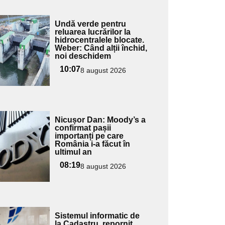
Adaugă
Undă verde pentru
ici textul
reluarea lucrărilor la
hidrocentralele blocate.
pentru
Weber: Când alții închid,
ubtitlu
noi deschidem
10:07
8 august 2026
Adaugă
Nicușor Dan: Moody’s a
ici textul
confirmat pașii
importanți pe care
pentru
România i-a făcut în
ubtitlu
ultimul an
08:19
8 august 2026
Adaugă
Sistemul informatic de
ici textul
la Cadastru, repornit