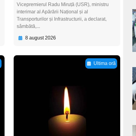
Vicepremierul Radu Miruță (USR), ministru
interimar al Apărării Național și al
a
Transporturilor și Infrastructurii, a declarat,
sâmbătă,...
s
8 august 2026
ă
Ultima oră
Adaugă aici textul
a
pentru
s
subtitluAdaugă aici
textul pentru
subtitluAdaugă aici
textul pentru
subtitluAdaugă aici
a