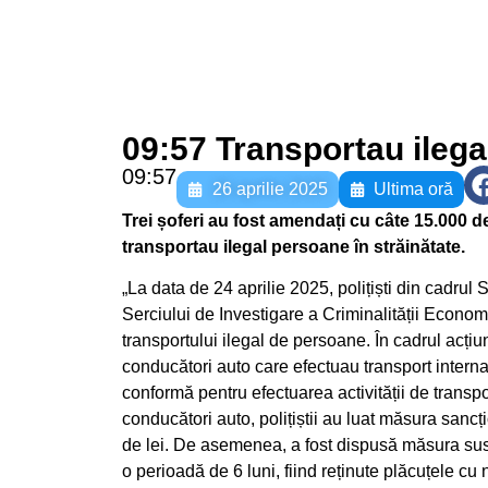
09:57 Transportau ilega
09:57
26 aprilie 2025
Ultima oră
Trei șoferi au fost amendați cu câte 15.000 de 
transportau ilegal persoane în străinătate.
„La data de 24 aprilie 2025, polițiști din cadrul 
Serciului de Investigare a Criminalității Economi
transportului ilegal de persoane. În cadrul acțiun
conducători auto care efectuau transport interna
conformă pentru efectuarea activității de transpo
conducători auto, polițiștii au luat măsura sanc
de lei. De asemenea, a fost dispusă măsura susp
o perioadă de 6 luni, fiind reținute plăcuțele cu 