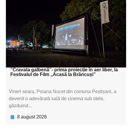
Adaugă aici textul pentru
subtitluAdaugă aici
textul pentru
subtitluAdaugă aici
textul pentru
subtitluAdaugă aici
textul pentru subti
”Cravata galbenă”- prima proiecție în aer liber, la
Festivalul de Film „Acasă la Brâncuși”
Vineri seara, Poiana Nucet din comuna Peștișani, a
devenit o adevărată sală de cinema sub stele,
găzduind...
8 august 2026