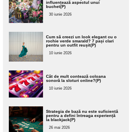
aici textul
influențează aspectul unui
buchet(P)
pentru
30 iunie 2026
subtitlu
Adaugă
Cum să creezi un look elegant cu o
aici textul
rochie verde smarald? 7 pași clari
pentru un outfit reușit(P)
pentru
10 iunie 2026
subtitlu
Adaugă
Cât de mult contează coloana
aici textul
sonoră la sloturi online?(P)
pentru
10 iunie 2026
subtitlu
Adaugă
Strategia de bază nu este suficientă
aici textul
pentru a defini întreaga experiență
la blackjack(P)
pentru
26 mai 2026
subtitlu