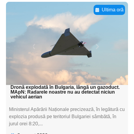
Ultima oră
Adaugă aici textul pentru
subtitluAdaugă aici
textul pentru
subtitluAdaugă aici
textul pentru
subtitluAdaugă aici
textul pentru subti
Dronă explodată în Bulgaria, lângă un gazoduct.
MApN: Radarele noastre nu au detectat niciun
vehicul aerian
Ministerul Apărării Naționale precizează, în legătură cu
explozia produsă pe teritoriul Bulgariei sâmbătă, în
jurul orei 8:20,...