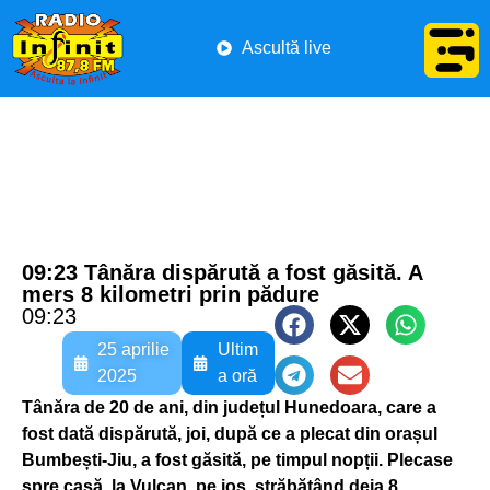
Ascultă live
09:23 Tânăra dispărută a fost găsită. A
mers 8 kilometri prin pădure
09:23
25 aprilie
Ultim
2025
a oră
Tânăra de 20 de ani, din județul Hunedoara, care a
fost dată dispărută, joi, după ce a plecat din orașul
Bumbești-Jiu, a fost găsită, pe timpul nopții. Plecase
spre casă, la Vulcan, pe jos, străbătând deja 8