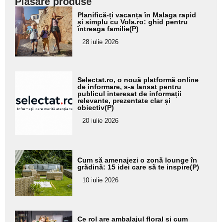
Plasare produse
Adaugă
Planifică-ți vacanța în Malaga rapid
aici textul
și simplu cu Vola.ro: ghid pentru
întreaga familie(P)
pentru
28 iulie 2026
subtitlu
Adaugă
Selectat.ro, o nouă platformă online
aici textul
de informare, s-a lansat pentru
publicul interesat de informații
pentru
relevante, prezentate clar și
obiectiv(P)
subtitlu
20 iulie 2026
Adaugă
Cum să amenajezi o zonă lounge în
aici textul
grădină: 15 idei care să te inspire(P)
pentru
10 iulie 2026
subtitlu
Adaugă
Ce rol are ambalajul floral și cum