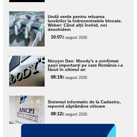
Adaugă
Undă verde pentru reluarea
aici textul
lucrărilor la hidrocentralele blocate.
Weber: Când alții închid, noi
pentru
deschidem
subtitlu
10:07
8 august 2026
Adaugă
Nicușor Dan: Moody’s a confirmat
aici textul
pașii importanți pe care România i-a
făcut în ultimul an
pentru
08:19
8 august 2026
subtitlu
Adaugă
Sistemul informatic de la Cadastru,
aici textul
repornit săptămâna viitoare
pentru
08:12
8 august 2026
subtitlu