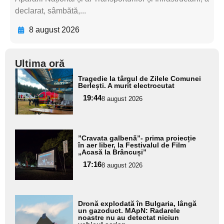
declarat, sâmbătă,...
8 august 2026
Ultima oră
Adaugă
Tragedie la târgul de Zilele Comunei
aici textul
Berlești. A murit electrocutat
pentru
19:44
8 august 2026
subtitlu
Adaugă
”Cravata galbenă”- prima proiecție
aici textul
în aer liber, la Festivalul de Film
„Acasă la Brâncuși”
pentru
17:16
8 august 2026
subtitlu
Adaugă
Dronă explodată în Bulgaria, lângă
aici textul
un gazoduct. MApN: Radarele
noastre nu au detectat niciun
pentru