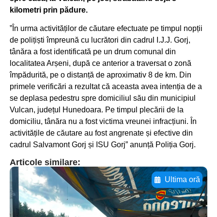
kilometri prin pădure.
”În urma activităților de căutare efectuate pe timpul nopții
de polițiști împreună cu lucrători din cadrul I.J.J. Gorj,
tânăra a fost identificată pe un drum comunal din
localitatea Arșeni, după ce anterior a traversat o zonă
împădurită, pe o distanță de aproximativ 8 de km. Din
primele verificări a rezultat că aceasta avea intenția de a
se deplasa pedestru spre domiciliul său din municipiul
Vulcan, județul Hunedoara. Pe timpul plecării de la
domiciliu, tânăra nu a fost victima vreunei infracțiuni. În
activitățile de căutare au fost angrenate și efective din
cadrul Salvamont Gorj și ISU Gorj” anunță Poliția Gorj.
Articole similare:
Ultima oră
Adaugă aici textul pentru
subtitluAdaugă aici