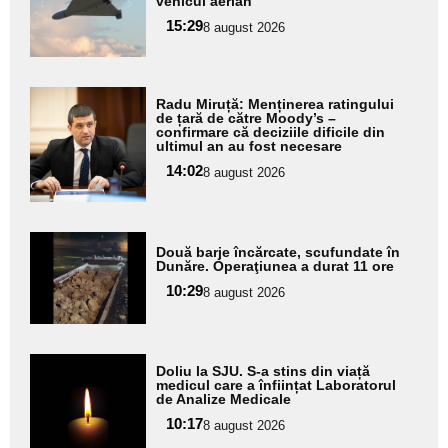
vehicul aerian
subtitlu
15:29
8 august 2026
Adaugă
Radu Miruță: Menținerea ratingului
aici textul
de țară de către Moody’s –
confirmare că deciziile dificile din
pentru
ultimul an au fost necesare
subtitlu
14:02
8 august 2026
Adaugă
Două barje încărcate, scufundate în
aici textul
Dunăre. Operaţiunea a durat 11 ore
pentru
10:29
8 august 2026
subtitlu
Adaugă
Doliu la SJU. S-a stins din viață
aici textul
medicul care a înființat Laboratorul
de Analize Medicale
pentru
10:17
8 august 2026
subtitlu