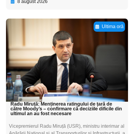
8 august 2026
Ultima oră
Adaugă aici textul pentru
subtitluAdaugă aici
textul pentru
subtitluAdaugă aici
textul pentru
subtitluAdaugă aici
textul pentru subti
Radu Miruță: Menținerea ratingului de țară de
către Moody’s – confirmare că deciziile dificile din
ultimul an au fost necesare
Vicepremierul Radu Miruță (USR), ministru interimar al
Apărării Național și al Transporturilor și Infrastructurii, a