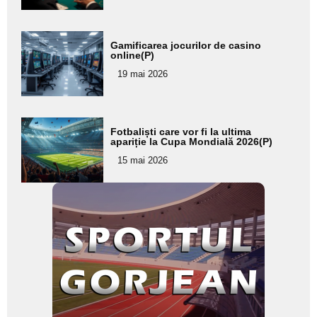
Adaugă
Gamificarea jocurilor de casino
aici textul
online(P)
pentru
19 mai 2026
subtitlu
Adaugă
Fotbaliști care vor fi la ultima
aici textul
apariție la Cupa Mondială 2026(P)
pentru
15 mai 2026
subtitlu