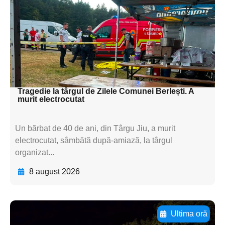
textul pentru
subtitluAdaugă aici
textul pentru
subtitluAdaugă aici
textul pentru subti
Tragedie la târgul de Zilele Comunei Berlești. A
murit electrocutat
Un bărbat de 40 de ani, din Târgu Jiu, a murit
electrocutat, sâmbătă după-amiază, la târgul
organizat...
8 august 2026
Ultima oră