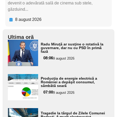
devenit o adevărată sală de cinema sub stele,
găzduind...
8 august 2026
Ultima oră
Adaugă
Radu Miruţă ar susţine o rotativă la
aici textul
guvernare, dar nu cu PSD în primă
fază
pentru
08:06
9 august 2026
subtitlu
Adaugă
Producţia de energie electrică a
aici textul
României a depăşit consumul,
sâmbătă seară
pentru
07:00
9 august 2026
subtitlu
Adaugă
Tragedie la târgul de Zilele Comunei
aici textul
Berlești. A murit electrocutat