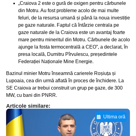
„Craiova 2 este o gură de oxigen pentru cărbunele
din Motru. Au fost probleme acolo de mai multe
feluri, de la resursa umană și până la noua investiție
pe gaze naturale. Faptul că întârzie centrala pe
gaze naturale de la Craiova este un avantaj foarte
mare pentru mineritul din Motru. Cărbunele de acolo
ajunge la fosta termocentrală a CEO”, a declarat, în
presa locală, Dumitru Pîrvulescu, președintele
Federației Naționale Mine Energie.
Bazinul minier Motru înseamnă carierele Roșiuța și
Lupoaia, cea din urmă aflată în proces de închidere. La
SE Craiova ar trebui construit un grup pe gaze, de 300
MW, cu bani din PNRR.
Articole similare:
Ultima oră
Adaugă aici textul pentru