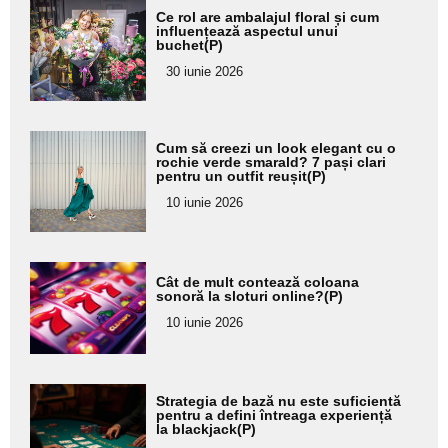
Adaugă
Ce rol are ambalajul floral și cum
aici textul
influențează aspectul unui
buchet(P)
pentru
30 iunie 2026
subtitlu
Adaugă
Cum să creezi un look elegant cu o
aici textul
rochie verde smarald? 7 pași clari
pentru un outfit reușit(P)
pentru
10 iunie 2026
subtitlu
Adaugă
Cât de mult contează coloana
aici textul
sonoră la sloturi online?(P)
pentru
10 iunie 2026
subtitlu
Adaugă
Strategia de bază nu este suficientă
aici textul
pentru a defini întreaga experiență
la blackjack(P)
pentru