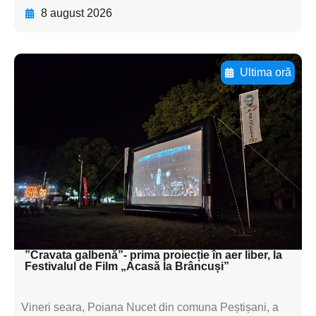
8 august 2026
Ultima oră
Adaugă aici textul pentru
subtitluAdaugă aici
textul pentru
subtitluAdaugă aici
textul pentru
subtitluAdaugă aici
textul pentru subti
”Cravata galbenă”- prima proiecție în aer liber, la
Festivalul de Film „Acasă la Brâncuși”
Vineri seara, Poiana Nucet din comuna Peștișani, a