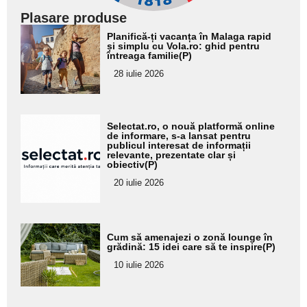
Plasare produse
Adaugă
Planifică-ți vacanța în Malaga rapid
aici textul
și simplu cu Vola.ro: ghid pentru
întreaga familie(P)
pentru
28 iulie 2026
subtitlu
Adaugă
Selectat.ro, o nouă platformă online
aici textul
de informare, s-a lansat pentru
publicul interesat de informații
pentru
relevante, prezentate clar și
obiectiv(P)
subtitlu
20 iulie 2026
Adaugă
Cum să amenajezi o zonă lounge în
aici textul
grădină: 15 idei care să te inspire(P)
pentru
10 iulie 2026
subtitlu