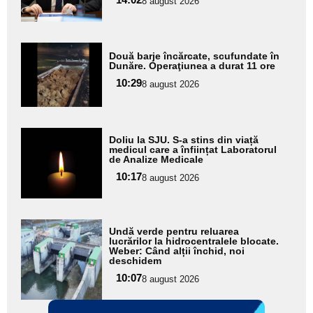
8 august 2026
Adaugă
Două barje încărcate, scufundate în
aici textul
Dunăre. Operaţiunea a durat 11 ore
pentru
10:29
8 august 2026
subtitlu
Adaugă
Doliu la SJU. S-a stins din viață
aici textul
medicul care a înființat Laboratorul
de Analize Medicale
pentru
10:17
8 august 2026
subtitlu
Adaugă
Undă verde pentru reluarea
aici textul
lucrărilor la hidrocentralele blocate.
Weber: Când alții închid, noi
pentru
deschidem
subtitlu
10:07
8 august 2026