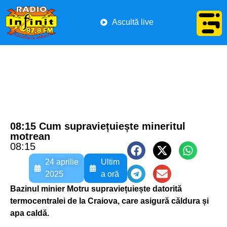
Ascultă live
08:15 Cum supraviețuiește mineritul
motrean
08:15
24 aprilie
Ultim
2025
a oră
Bazinul minier Motru supraviețuiește datorită
termocentralei de la Craiova, care asigură căldura și
apa caldă.