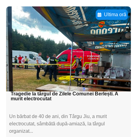
Ultima oră
Adaugă aici textul pentru
subtitluAdaugă aici
textul pentru
subtitluAdaugă aici
textul pentru
subtitluAdaugă aici
textul pentru subti
Tragedie la târgul de Zilele Comunei Berlești. A
murit electrocutat
Un bărbat de 40 de ani, din Târgu Jiu, a murit
electrocutat, sâmbătă după-amiază, la târgul
organizat...