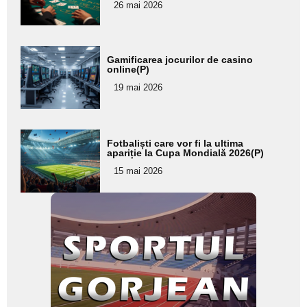
26 mai 2026
subtitlu
Adaugă
Gamificarea jocurilor de casino
aici textul
online(P)
pentru
19 mai 2026
subtitlu
Adaugă
Fotbaliști care vor fi la ultima
aici textul
apariție la Cupa Mondială 2026(P)
pentru
15 mai 2026
subtitlu