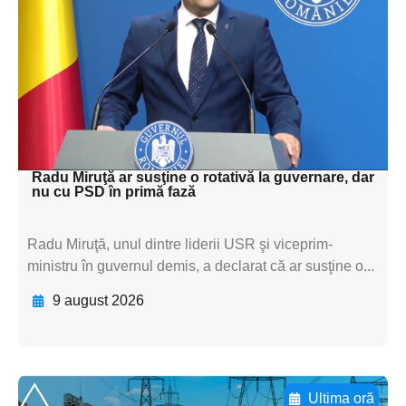
subtitluAdaugă aici
textul pentru
subtitluAdaugă aici
textul pentru
subtitluAdaugă aici
textul pentru subti
Radu Miruţă ar susţine o rotativă la guvernare, dar
nu cu PSD în primă fază
Radu Miruţă, unul dintre liderii USR şi viceprim-
ministru în guvernul demis, a declarat că ar susţine o...
9 august 2026
Ultima oră