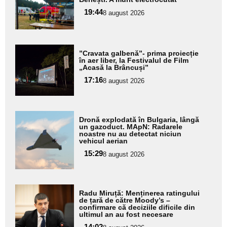
pentru
19:44
8 august 2026
subtitlu
Adaugă
”Cravata galbenă”- prima proiecție
aici textul
în aer liber, la Festivalul de Film
„Acasă la Brâncuși”
pentru
17:16
8 august 2026
subtitlu
Adaugă
Dronă explodată în Bulgaria, lângă
aici textul
un gazoduct. MApN: Radarele
noastre nu au detectat niciun
pentru
vehicul aerian
subtitlu
15:29
8 august 2026
Adaugă
Radu Miruță: Menținerea ratingului
aici textul
de țară de către Moody’s –
confirmare că deciziile dificile din
pentru
ultimul an au fost necesare
subtitlu
14:02