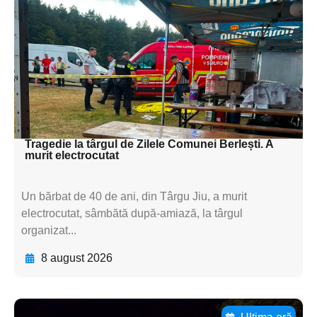
subtitluAdaugă aici
textul pentru
subtitluAdaugă aici
textul pentru
subtitluAdaugă aici
textul pentru subti
Tragedie la târgul de Zilele Comunei Berlești. A
murit electrocutat
Un bărbat de 40 de ani, din Târgu Jiu, a murit
electrocutat, sâmbătă după-amiază, la târgul
organizat...
8 august 2026