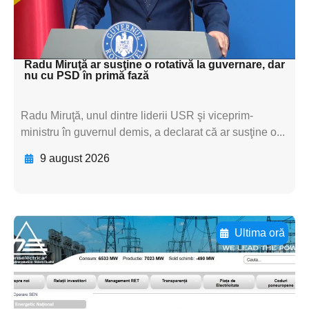
subtitluAdaugă aici
textul pentru subti
Radu Miruţă ar susţine o rotativă la guvernare, dar
nu cu PSD în primă fază
Radu Miruţă, unul dintre liderii USR şi viceprim-
ministru în guvernul demis, a declarat că ar susţine o...
9 august 2026
Ultima oră
Adaugă aici textul pentru
subtitluAdaugă aici
textul pentru