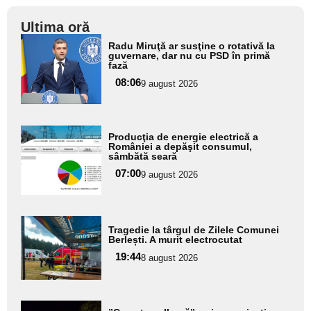
Ultima oră
Adaugă
Radu Miruţă ar susţine o rotativă la
aici textul
guvernare, dar nu cu PSD în primă
fază
pentru
08:06
9 august 2026
subtitlu
Adaugă
Producţia de energie electrică a
aici textul
României a depăşit consumul,
sâmbătă seară
pentru
07:00
9 august 2026
subtitlu
Adaugă
Tragedie la târgul de Zilele Comunei
aici textul
Berlești. A murit electrocutat
pentru
19:44
8 august 2026
subtitlu
Adaugă