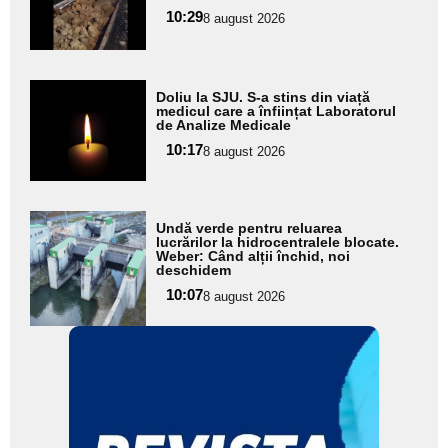
pentru
10:29
8 august 2026
subtitlu
Adaugă
Doliu la SJU. S-a stins din viață
aici textul
medicul care a înființat Laboratorul
de Analize Medicale
pentru
10:17
8 august 2026
subtitlu
Adaugă
Undă verde pentru reluarea
aici textul
lucrărilor la hidrocentralele blocate.
Weber: Când alții închid, noi
pentru
deschidem
subtitlu
10:07
8 august 2026