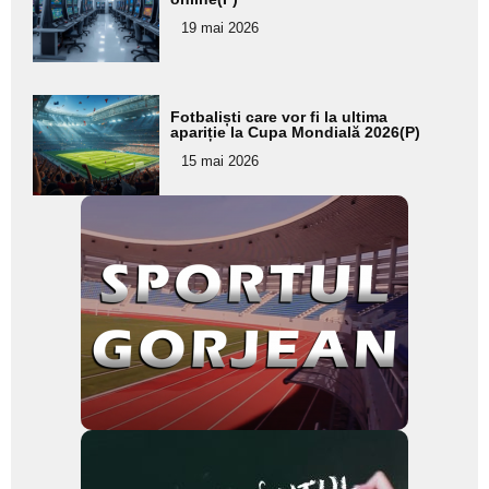
pentru
19 mai 2026
subtitlu
Adaugă
Fotbaliști care vor fi la ultima
aici textul
apariție la Cupa Mondială 2026(P)
pentru
15 mai 2026
subtitlu