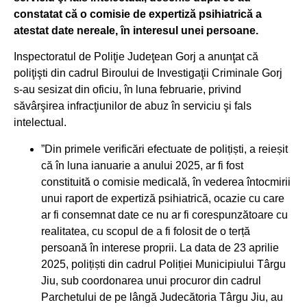
constatat că o comisie de expertiză psihiatrică a
atestat date nereale, în interesul unei persoane.
Inspectoratul de Poliţie Judeţean Gorj a anunţat că
poliţişti din cadrul Biroului de Investigaţii Criminale Gorj
s-au sesizat din oficiu, în luna februarie, privind
săvârşirea infracţiunilor de abuz în serviciu şi fals
intelectual.
”Din primele verificări efectuate de polițiști, a reieșit
că în luna ianuarie a anului 2025, ar fi fost
constituită o comisie medicală, în vederea întocmirii
unui raport de expertiză psihiatrică, ocazie cu care
ar fi consemnat date ce nu ar fi corespunzătoare cu
realitatea, cu scopul de a fi folosit de o terță
persoană în interese proprii. La data de 23 aprilie
2025, polițiști din cadrul Poliției Municipiului Târgu
Jiu, sub coordonarea unui procuror din cadrul
Parchetului de pe lângă Judecătoria Târgu Jiu, au