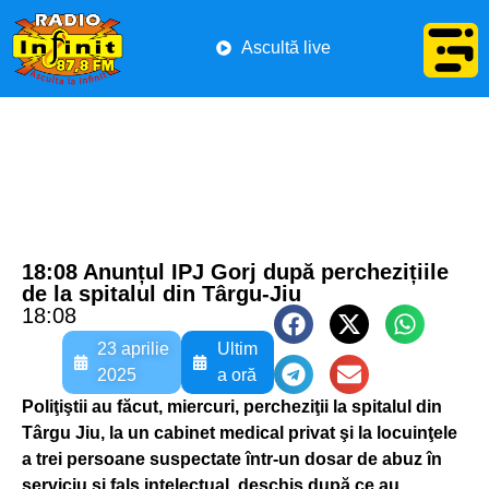
Ascultă live
18:08 Anunțul IPJ Gorj după perchezițiile
de la spitalul din Târgu-Jiu
18:08
23 aprilie
Ultim
2025
a oră
Poliţiştii au făcut, miercuri, percheziţii la spitalul din
Târgu Jiu, la un cabinet medical privat şi la locuinţele
a trei persoane suspectate într-un dosar de abuz în
serviciu şi fals intelectual, deschis după ce au