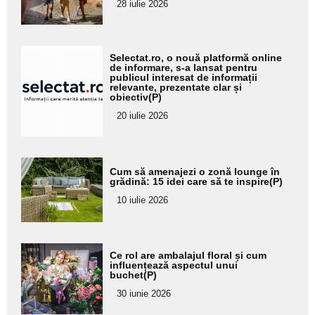
28 iulie 2026
subtitlu
Adaugă
Selectat.ro, o nouă platformă online
aici textul
de informare, s-a lansat pentru
publicul interesat de informații
pentru
relevante, prezentate clar și
obiectiv(P)
subtitlu
20 iulie 2026
Adaugă
Cum să amenajezi o zonă lounge în
aici textul
grădină: 15 idei care să te inspire(P)
pentru
10 iulie 2026
subtitlu
Adaugă
Ce rol are ambalajul floral și cum
aici textul
influențează aspectul unui
buchet(P)
pentru
30 iunie 2026
subtitlu