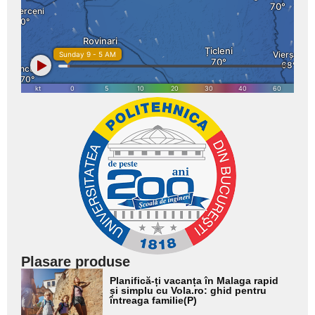
Plasare produse
Adaugă
Planifică-ți vacanța în Malaga rapid
aici textul
și simplu cu Vola.ro: ghid pentru
întreaga familie(P)
pentru