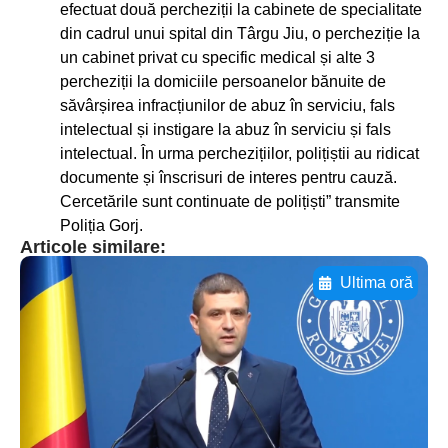
efectuat două percheziții la cabinete de specialitate
din cadrul unui spital din Târgu Jiu, o percheziție la
un cabinet privat cu specific medical și alte 3
percheziții la domiciile persoanelor bănuite de
săvârșirea infracțiunilor de abuz în serviciu, fals
intelectual și instigare la abuz în serviciu și fals
intelectual. În urma perchezițiilor, polițiștii au ridicat
documente și înscrisuri de interes pentru cauză.
Cercetările sunt continuate de polițiști” transmite
Poliția Gorj.
Articole similare:
Ultima oră
Adaugă aici textul pentru
subtitluAdaugă aici
textul pentru
subtitluAdaugă aici
textul pentru