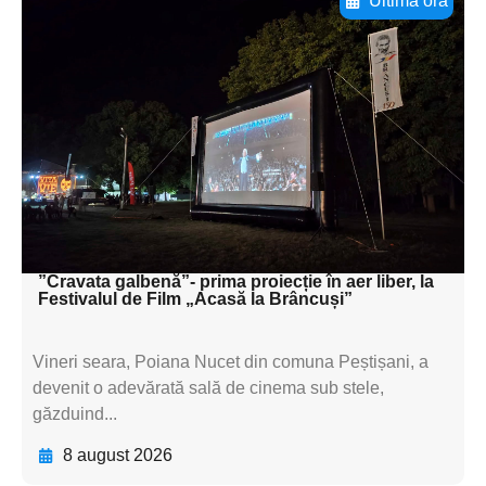
Ultima oră
Adaugă aici textul pentru
subtitluAdaugă aici
textul pentru
subtitluAdaugă aici
textul pentru
subtitluAdaugă aici
textul pentru subti
”Cravata galbenă”- prima proiecție în aer liber, la
Festivalul de Film „Acasă la Brâncuși”
Vineri seara, Poiana Nucet din comuna Peștișani, a
devenit o adevărată sală de cinema sub stele,
găzduind...
8 august 2026