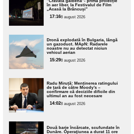
”Cravata galbenă”- prima proiecție
aici textul
în aer liber, la Festivalul de Film
„Acasă la Brâncuși”
pentru
17:16
8 august 2026
subtitlu
Adaugă
Dronă explodată în Bulgaria, lângă
aici textul
un gazoduct. MApN: Radarele
noastre nu au detectat niciun
pentru
vehicul aerian
subtitlu
15:29
8 august 2026
Adaugă
Radu Miruță: Menținerea ratingului
aici textul
de țară de către Moody’s –
confirmare că deciziile dificile din
pentru
ultimul an au fost necesare
subtitlu
14:02
8 august 2026
Adaugă
Două barje încărcate, scufundate în
aici textul
Dunăre. Operaţiunea a durat 11 ore