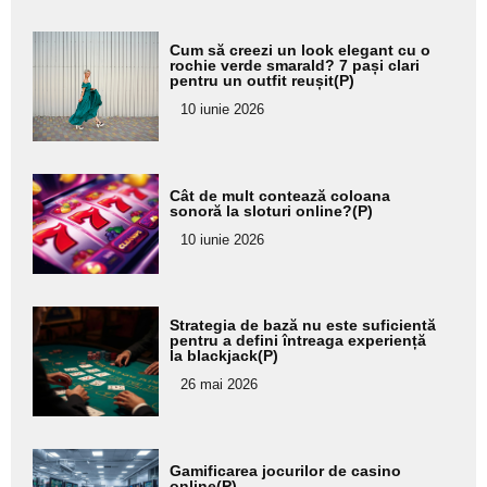
Adaugă
Cum să creezi un look elegant cu o
aici textul
rochie verde smarald? 7 pași clari
pentru un outfit reușit(P)
pentru
10 iunie 2026
subtitlu
Adaugă
Cât de mult contează coloana
aici textul
sonoră la sloturi online?(P)
pentru
10 iunie 2026
subtitlu
Adaugă
Strategia de bază nu este suficientă
aici textul
pentru a defini întreaga experiență
la blackjack(P)
pentru
26 mai 2026
subtitlu
Adaugă
Gamificarea jocurilor de casino
aici textul
online(P)