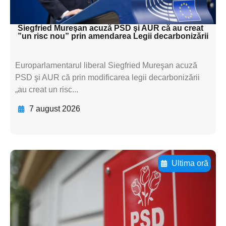
textul pentru subti
Siegfried Mureşan acuză PSD şi AUR că au creat
”un risc nou” prin amendarea Legii decarbonizării
Europarlamentarul liberal Siegfried Mureşan acuză
PSD şi AUR că prin modificarea legii decarbonizării
„au creat un risc...
7 august 2026
Ultima oră
Adaugă aici textul pentru
subtitluAdaugă aici
textul pentru