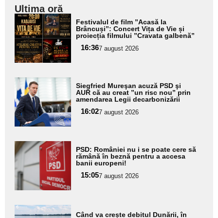
Ultima oră
Adaugă
Festivalul de film ”Acasă la
aici textul
Brâncuși”: Concert Vița de Vie și
proiecția filmului ”Cravata galbenă”
pentru
16:36
7 august 2026
subtitlu
Adaugă
Siegfried Mureşan acuză PSD şi
aici textul
AUR că au creat ”un risc nou” prin
amendarea Legii decarbonizării
pentru
16:02
7 august 2026
subtitlu
Adaugă
PSD: României nu i se poate cere să
aici textul
rămână în beznă pentru a accesa
banii europeni!
pentru
15:05
7 august 2026
subtitlu
Adaugă
Când va crește debitul Dunării, în