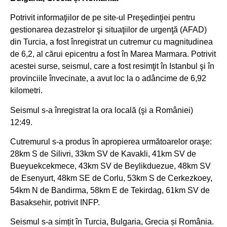
Potrivit informaţiilor de pe site-ul Preşedinţiei pentru
gestionarea dezastrelor şi situaţiilor de urgenţă (AFAD)
din Turcia, a fost înregistrat un cutremur cu magnitudinea
de 6,2, al cărui epicentru a fost în Marea Marmara. Potrivit
acestei surse, seismul, care a fost resimţit în Istanbul şi în
provinciile învecinate, a avut loc la o adâncime de 6,92
kilometri.
Seismul s-a înregistrat la ora locală (şi a României)
12:49.
Cutremurul s-a produs în apropierea următoarelor oraşe:
28km S de Silivri, 33km SV de Kavakli, 41km SV de
Bueyuekcekmece, 43km SV de Beylikduezue, 48km SV
de Esenyurt, 48km SE de Corlu, 53km S de Cerkezkoey,
54km N de Bandirma, 58km E de Tekirdag, 61km SV de
Basaksehir, potrivit INFP.
Seismul s-a simțit în Turcia, Bulgaria, Grecia și România.