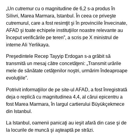
„Un cutremur cu o magnitudine de 6,2 s-a produs în
Silivri, Marea Marmara, Istanbul. În ceea ce priveşte
cutremurul, care a fost resimţit şi în provinciile învecinate,
AFAD şi toate echipele instituţiilor noastre relevante au
început verificările pe teren”, a scris pe X ministrul de
interne Ali Yerlikaya.
Preşedintele Recep Tayyip Erdogan s-a grăbit să
transmită un mesaj către concetăţeni: „Transmit urările
mele de sănătate cetăţenilor noştri, urmărim îndeaproape
evoluţiile”.
Potrivit informaţiilor de pe site-ul AFAD, a fost înregistrată
deja o replică cu magnitudinea 4,4, al cărui epicentru a
fost Marea Marmara, în largul cartierului Büyükçekmece
din Istanbul.
La Istanbul, oamenii panicaţi au ieşit afară din case şi de
la locurile de muncă şi aşteaptă pe străzi.