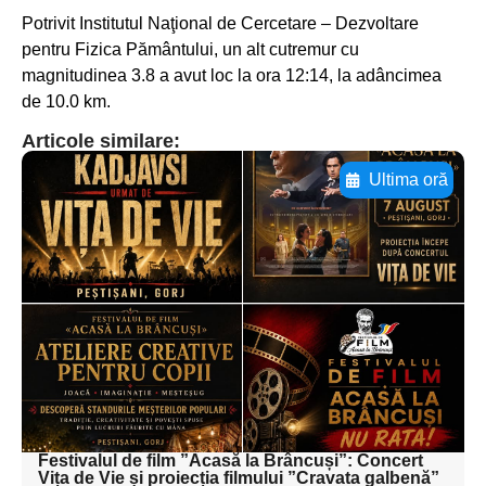
Potrivit Institutul Naţional de Cercetare – Dezvoltare
pentru Fizica Pământului, un alt cutremur cu
magnitudinea 3.8 a avut loc la ora 12:14, la adâncimea
de 10.0 km.
Articole similare:
Ultima oră
Adaugă aici textul pentru
subtitluAdaugă aici
textul pentru
subtitluAdaugă aici
textul pentru
subtitluAdaugă aici
textul pentru subti
Festivalul de film ”Acasă la Brâncuși”: Concert
Vița de Vie și proiecția filmului ”Cravata galbenă”