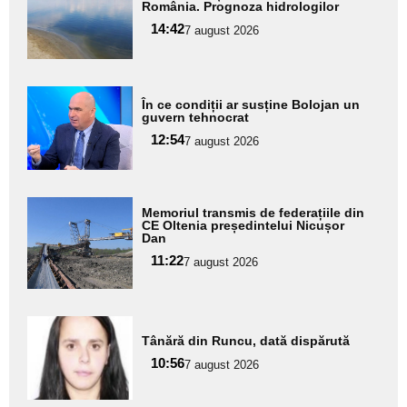
aici textul
România. Prognoza hidrologilor
pentru
14:42
7 august 2026
subtitlu
Adaugă
În ce condiții ar susține Bolojan un
aici textul
guvern tehnocrat
pentru
12:54
7 august 2026
subtitlu
Adaugă
Memoriul transmis de federațiile din
aici textul
CE Oltenia președintelui Nicușor
Dan
pentru
11:22
7 august 2026
subtitlu
Adaugă
Tânără din Runcu, dată dispărută
aici textul
10:56
pentru
7 august 2026
subtitlu