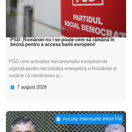
subtitluAdaugă aici
textul pentru
subtitluAdaugă aici
textul pentru subti
PSD: României nu i se poate cere să rămână în
beznă pentru a accesa banii europeni!
PSD cere activarea mecanismului european de
urgență pentru securitatea energetică a României și
susține că menținerea și...
7 august 2026
Asculta Interviurile Infinit FM
Adaugă aici textul pentru