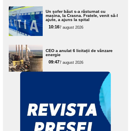
Adaugă
Un șofer băut s-a răsturnat cu
aici textul
mașina, la Crasna. Fratele, venit să-l
ajute, a ajuns la spital
pentru
10:16
7 august 2026
subtitlu
Adaugă
CEO a anulat 6 licitații de vânzare
aici textul
energie
pentru
09:47
7 august 2026
subtitlu