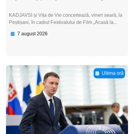
KADJAVSI și Vița de Vie concertează, vineri seară, la
Peștișani, în cadrul Festivalului de Film „Acasă la...
7 august 2026
Ultima oră
Adaugă aici textul pentru
subtitluAdaugă aici
textul pentru
subtitluAdaugă aici
textul pentru
subtitluAdaugă aici