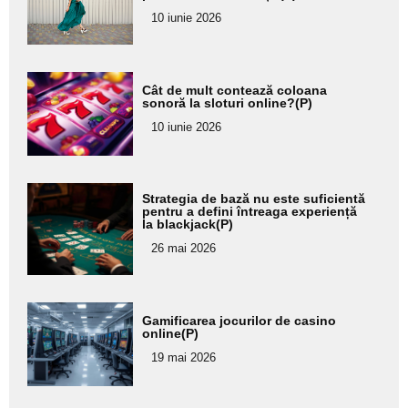
pentru
10 iunie 2026
subtitlu
Adaugă
Cât de mult contează coloana
aici textul
sonoră la sloturi online?(P)
pentru
10 iunie 2026
subtitlu
Adaugă
Strategia de bază nu este suficientă
aici textul
pentru a defini întreaga experiență
la blackjack(P)
pentru
26 mai 2026
subtitlu
Adaugă
Gamificarea jocurilor de casino
aici textul
online(P)
pentru
19 mai 2026
subtitlu