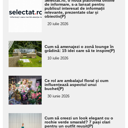
Selectat.ro, o nouă platformă online
aici textul
de informare, s-a lansat pentru
publicul interesat de informații
pentru
relevante, prezentate clar și
obiectiv(P)
subtitlu
20 iulie 2026
Adaugă
Cum să amenajezi o zonă lounge în
aici textul
grădină: 15 idei care să te inspire(P)
pentru
10 iulie 2026
subtitlu
Adaugă
Ce rol are ambalajul floral și cum
aici textul
influențează aspectul unui
buchet(P)
pentru
30 iunie 2026
subtitlu
Adaugă
Cum să creezi un look elegant cu o
aici textul
rochie verde smarald? 7 pași clari
pentru un outfit reușit(P)