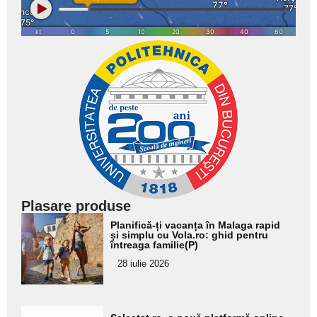
Plasare produse
Adaugă
Planifică-ți vacanța în Malaga rapid
aici textul
și simplu cu Vola.ro: ghid pentru
întreaga familie(P)
pentru
28 iulie 2026
subtitlu
Adaugă