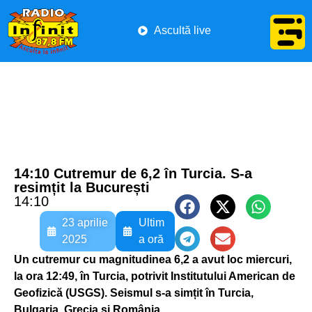
Ascultă live
14:10 Cutremur de 6,2 în Turcia. S-a
resimțit la București
14:10
23 aprilie
Ultim
2025
a oră
Un cutremur cu magnitudinea 6,2 a avut loc miercuri,
la ora 12:49, în Turcia, potrivit Institutului American de
Geofizică (USGS). Seismul s-a simțit în Turcia,
Bulgaria, Grecia și România.