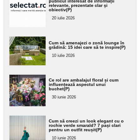
publicul interesat de informații
pentru
relevante, prezentate clar și
obiectiv(P)
subtitlu
20 iulie 2026
Adaugă
Cum să amenajezi o zonă lounge în
aici textul
grădină: 15 idei care să te inspire(P)
pentru
10 iulie 2026
subtitlu
Adaugă
Ce rol are ambalajul floral și cum
aici textul
influențează aspectul unui
buchet(P)
pentru
30 iunie 2026
subtitlu
Adaugă
Cum să creezi un look elegant cu o
aici textul
rochie verde smarald? 7 pași clari
pentru un outfit reușit(P)
pentru
10 iunie 2026