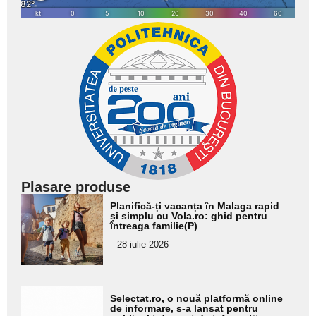
Plasare produse
Adaugă
Planifică-ți vacanța în Malaga rapid
aici textul
și simplu cu Vola.ro: ghid pentru
întreaga familie(P)
pentru
28 iulie 2026
subtitlu
Adaugă
Selectat.ro, o nouă platformă online
aici textul
de informare, s-a lansat pentru