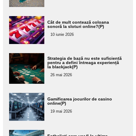
subtitlu
Adaugă
Cât de mult contează coloana
aici textul
sonoră la sloturi online?(P)
pentru
10 iunie 2026
subtitlu
Adaugă
Strategia de bază nu este suficientă
aici textul
pentru a defini întreaga experiență
la blackjack(P)
pentru
26 mai 2026
subtitlu
Adaugă
Gamificarea jocurilor de casino
aici textul
online(P)
pentru
19 mai 2026
subtitlu
Adaugă
Fotbaliști care vor fi la ultima