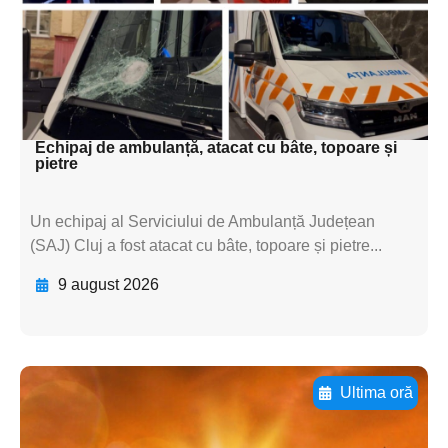
subtitluAdaugă aici
textul pentru
subtitluAdaugă aici
textul pentru subti
Echipaj de ambulanță, atacat cu bâte, topoare și
pietre
Un echipaj al Serviciului de Ambulanță Județean
(SAJ) Cluj a fost atacat cu bâte, topoare și pietre...
9 august 2026
Ultima oră
Adaugă aici textul pentru