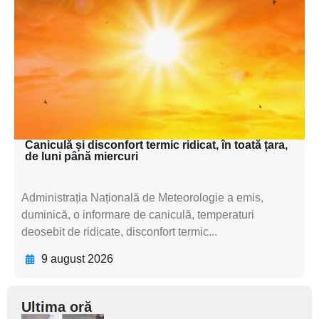
subtitluAdaugă aici
textul pentru
subtitluAdaugă aici
textul pentru
subtitluAdaugă aici
textul pentru subti
Caniculă și disconfort termic ridicat, în toată țara,
de luni până miercuri
Administrația Națională de Meteorologie a emis,
duminică, o informare de caniculă, temperaturi
deosebit de ridicate, disconfort termic...
9 august 2026
Ultima oră