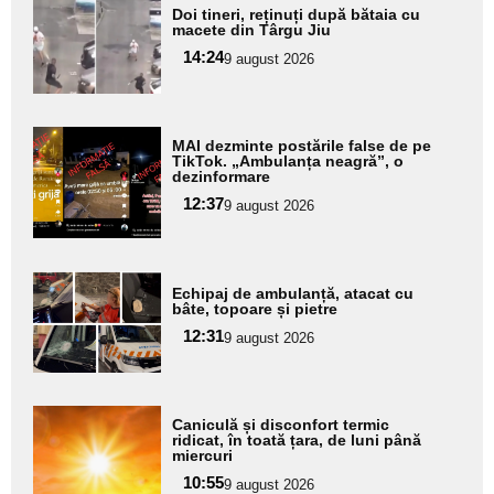
Adaugă
Doi tineri, reținuți după bătaia cu
aici textul
macete din Târgu Jiu
pentru
14:24
9 august 2026
subtitlu
Adaugă
MAI dezminte postările false de pe
aici textul
TikTok. „Ambulanța neagră”, o
dezinformare
pentru
12:37
9 august 2026
subtitlu
Adaugă
Echipaj de ambulanță, atacat cu
aici textul
bâte, topoare și pietre
pentru
12:31
9 august 2026
subtitlu
Adaugă
Caniculă și disconfort termic
aici textul
ridicat, în toată țara, de luni până
miercuri
pentru
10:55
9 august 2026