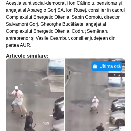
Aceștia sunt social-democrații Ion Călinoiu, pensionar și
angajat al Aparegio Gorj SA, Ion Rușeț, consilier în cadrul
Complexului Energetic Oltenia, Sabin Cornoiu, director
Salvamont Gorj, Gheorghe Bucălăete, angajat al
Complexului Energetic Oltenia, Codruț Semănaru,
antreprenor și Vasile Ceambur, consilier județean din
partea AUR.
Articole similare:
Ultima oră
Adaugă aici textul pentru
subtitluAdaugă aici
textul pentru
subtitluAdaugă aici
textul pentru
subtitluAdaugă aici