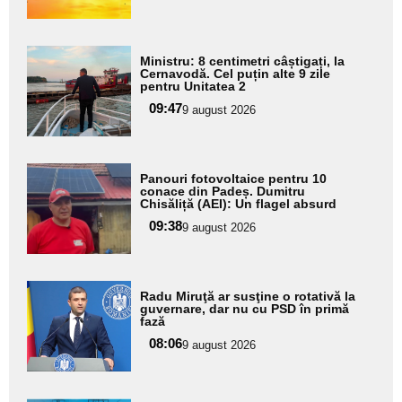
subtitlu
Adaugă
Ministru: 8 centimetri câștigați, la
aici textul
Cernavodă. Cel puțin alte 9 zile
pentru Unitatea 2
pentru
09:47
9 august 2026
subtitlu
Adaugă
Panouri fotovoltaice pentru 10
aici textul
conace din Padeș. Dumitru
Chisăliță (AEI): Un flagel absurd
pentru
09:38
9 august 2026
subtitlu
Adaugă
Radu Miruţă ar susţine o rotativă la
aici textul
guvernare, dar nu cu PSD în primă
fază
pentru
08:06
9 august 2026
subtitlu