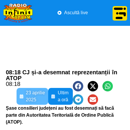
Ascultă live
08:18 CJ și-a desemnat reprezentanții în
ATOP
08:18
23 aprilie
Ultim
2025
a oră
Șase consilieri județeni au fost desemnați să facă
parte din Autoritatea Teritorială de Ordine Publică
(ATOP).