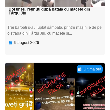
textul pentru subti
Doi tineri, reținuți după bătaia cu macete din
Târgu Jiu
Trei bărbați s-au luptat sâmbătă, printre mașinile de pe
o stradă din Târgu Jiu, cu macete și...
9 august 2026
Ultima oră
Adaugă aici textul pentru
subtitluAdaugă aici
textul pentru
subtitluAdaugă aici
textul pentru