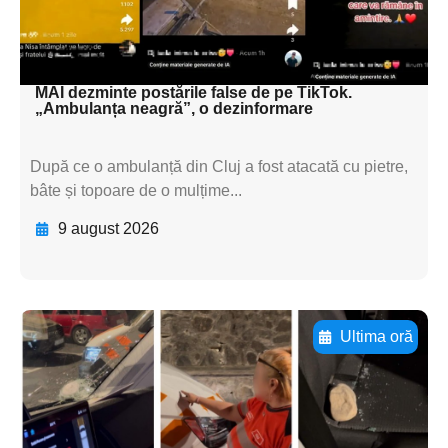
subtitluAdaugă aici
textul pentru subti
MAI dezminte postările false de pe TikTok.
„Ambulanța neagră”, o dezinformare
După ce o ambulanță din Cluj a fost atacată cu pietre,
bâte și topoare de o mulțime...
9 august 2026
Ultima oră
Adaugă aici textul pentru
subtitluAdaugă aici
textul pentru