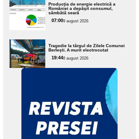
Adaugă
Producţia de energie electrică a
aici textul
României a depăşit consumul,
sâmbătă seară
pentru
07:00
9 august 2026
subtitlu
Adaugă
Tragedie la târgul de Zilele Comunei
aici textul
Berlești. A murit electrocutat
pentru
19:44
8 august 2026
subtitlu