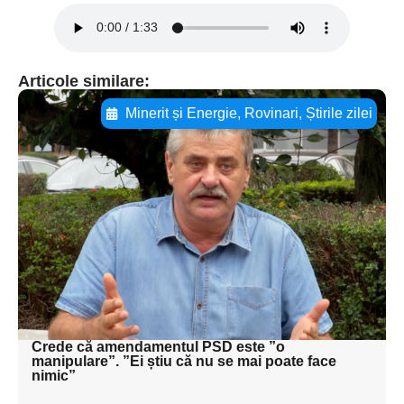
Articole similare:
Minerit și Energie
,
Rovinari
,
Știrile zilei
Adaugă aici textul pentru
subtitluAdaugă aici
textul pentru
subtitluAdaugă aici
textul pentru
subtitluAdaugă aici
textul pentru subti
Crede că amendamentul PSD este ”o
manipulare”. ”Ei știu că nu se mai poate face
nimic”