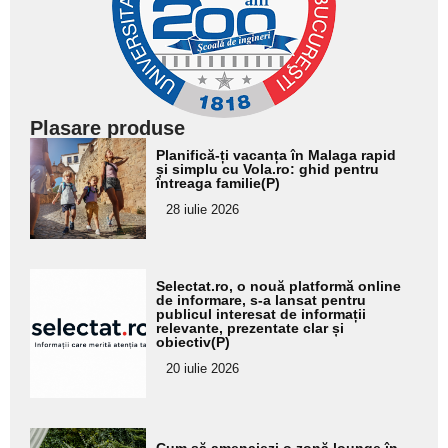
Plasare produse
Adaugă
Planifică-ți vacanța în Malaga rapid
aici textul
și simplu cu Vola.ro: ghid pentru
întreaga familie(P)
pentru
28 iulie 2026
subtitlu
Adaugă
Selectat.ro, o nouă platformă online
aici textul
de informare, s-a lansat pentru
publicul interesat de informații
pentru
relevante, prezentate clar și
obiectiv(P)
subtitlu
20 iulie 2026
Adaugă
Cum să amenajezi o zonă lounge în