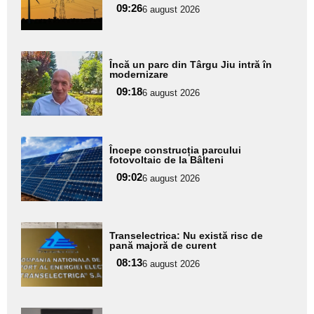
09:26
6 august 2026
subtitlu
Adaugă
Încă un parc din Târgu Jiu intră în
aici textul
modernizare
pentru
09:18
6 august 2026
subtitlu
Adaugă
Începe construcția parcului
aici textul
fotovoltaic de la Bâlteni
pentru
09:02
6 august 2026
subtitlu
Adaugă
Transelectrica: Nu există risc de
aici textul
pană majoră de curent
pentru
08:13
6 august 2026
subtitlu