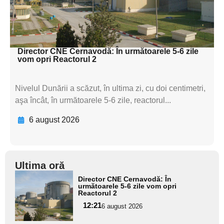
textul pentru
subtitluAdaugă aici
textul pentru subti
Director CNE Cernavodă: În următoarele 5-6 zile
vom opri Reactorul 2
Nivelul Dunării a scăzut, în ultima zi, cu doi centimetri,
aşa încât, în următoarele 5-6 zile, reactorul...
6 august 2026
Ultima oră
Adaugă
Director CNE Cernavodă: În
aici textul
următoarele 5-6 zile vom opri
Reactorul 2
pentru
12:21
6 august 2026
subtitlu