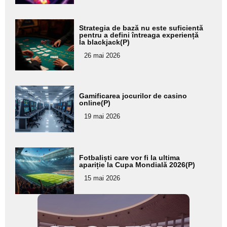
Adaugă
Strategia de bază nu este suficientă
aici textul
pentru a defini întreaga experiență
la blackjack(P)
pentru
26 mai 2026
subtitlu
Adaugă
Gamificarea jocurilor de casino
aici textul
online(P)
pentru
19 mai 2026
subtitlu
Adaugă
Fotbaliști care vor fi la ultima
aici textul
apariție la Cupa Mondială 2026(P)
pentru
15 mai 2026
subtitlu