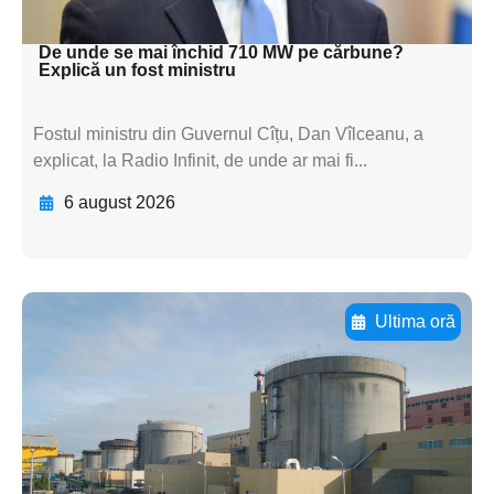
textul pentru subti
De unde se mai închid 710 MW pe cărbune?
Explică un fost ministru
Fostul ministru din Guvernul Cîțu, Dan Vîlceanu, a
explicat, la Radio Infinit, de unde ar mai fi...
6 august 2026
Ultima oră
Adaugă aici textul pentru
subtitluAdaugă aici
textul pentru
subtitluAdaugă aici