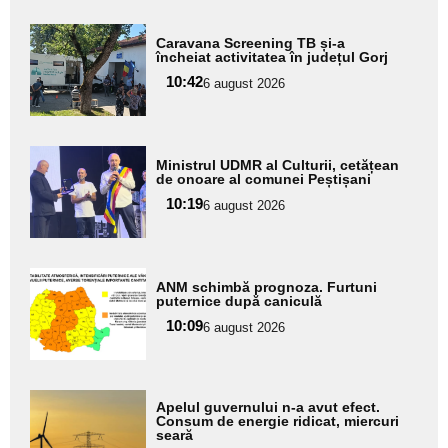
Adaugă
Caravana Screening TB și-a
aici textul
încheiat activitatea în județul Gorj
pentru
10:42
6 august 2026
subtitlu
Adaugă
Ministrul UDMR al Culturii, cetățean
aici textul
de onoare al comunei Peștișani
pentru
10:19
6 august 2026
subtitlu
Adaugă
ANM schimbă prognoza. Furtuni
aici textul
puternice după caniculă
pentru
10:09
6 august 2026
subtitlu
Adaugă
Apelul guvernului n-a avut efect.
aici textul
Consum de energie ridicat, miercuri
seară
pentru