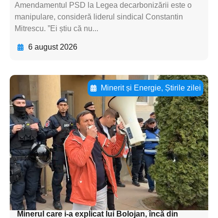
Amendamentul PSD la Legea decarbonizării este o
manipulare, consideră liderul sindical Constantin
Mitrescu. ”Ei știu că nu...
6 august 2026
Minerit și Energie
,
Știrile zilei
Adaugă aici textul pentru
subtitluAdaugă aici
textul pentru
subtitluAdaugă aici
textul pentru
subtitluAdaugă aici
textul pentru subti
Minerul care i-a explicat lui Bolojan, încă din