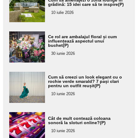
aici textul
grădină: 15 idei care să te inspire(P)
pentru
10 iulie 2026
subtitlu
Adaugă
Ce rol are ambalajul floral și cum
aici textul
influențează aspectul unui
buchet(P)
pentru
30 iunie 2026
subtitlu
Adaugă
Cum să creezi un look elegant cu o
aici textul
rochie verde smarald? 7 pași clari
pentru un outfit reușit(P)
pentru
10 iunie 2026
subtitlu
Adaugă
Cât de mult contează coloana
aici textul
sonoră la sloturi online?(P)
pentru
10 iunie 2026
subtitlu