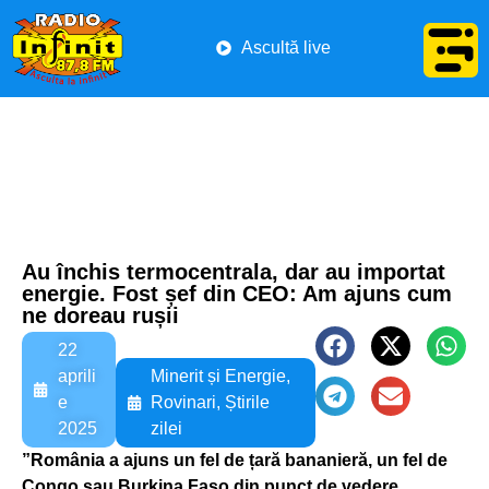
Ascultă live
Au închis termocentrala, dar au importat
energie. Fost șef din CEO: Am ajuns cum
ne doreau rușii
22
aprili
Minerit și Energie
,
e
Rovinari
,
Știrile
2025
zilei
”România a ajuns un fel de țară bananieră, un fel de
Congo sau Burkina Faso din punct de vedere