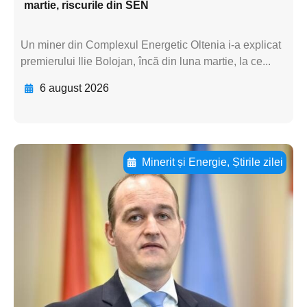
martie, riscurile din SEN
Un miner din Complexul Energetic Oltenia i-a explicat
premierului Ilie Bolojan, încă din luna martie, la ce...
6 august 2026
Minerit și Energie
,
Știrile zilei
Adaugă aici textul pentru
subtitluAdaugă aici
textul pentru
subtitluAdaugă aici
textul pentru
subtitluAdaugă aici