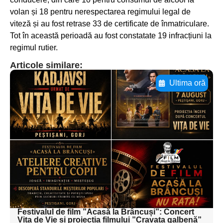
volan și 18 pentru nerespectarea regimului legal de
viteză și au fost retrase 33 de certificate de înmatriculare.
Tot în această perioadă au fost constatate 19 infracțiuni la
regimul rutier.
Articole similare:
Ultima oră
Adaugă aici textul pentru
subtitluAdaugă aici
textul pentru
subtitluAdaugă aici
textul pentru
subtitluAdaugă aici
textul pentru subti
Festivalul de film ”Acasă la Brâncuși”: Concert
Vița de Vie și proiecția filmului ”Cravata galbenă”