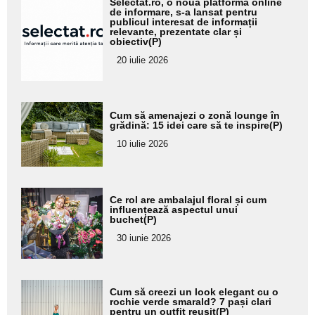
Selectat.ro, o nouă platformă online
aici textul
de informare, s-a lansat pentru
publicul interesat de informații
pentru
relevante, prezentate clar și
obiectiv(P)
subtitlu
20 iulie 2026
Adaugă
Cum să amenajezi o zonă lounge în
aici textul
grădină: 15 idei care să te inspire(P)
pentru
10 iulie 2026
subtitlu
Adaugă
Ce rol are ambalajul floral și cum
aici textul
influențează aspectul unui
buchet(P)
pentru
30 iunie 2026
subtitlu
Adaugă
Cum să creezi un look elegant cu o
aici textul
rochie verde smarald? 7 pași clari
pentru un outfit reușit(P)