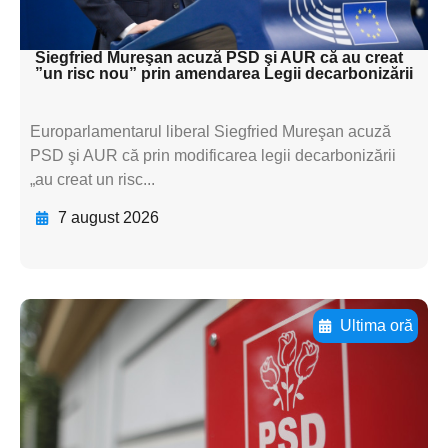
textul pentru subti
Siegfried Mureşan acuză PSD şi AUR că au creat
”un risc nou” prin amendarea Legii decarbonizării
Europarlamentarul liberal Siegfried Mureşan acuză
PSD şi AUR că prin modificarea legii decarbonizării
„au creat un risc...
7 august 2026
Ultima oră
Adaugă aici textul pentru
subtitluAdaugă aici
textul pentru