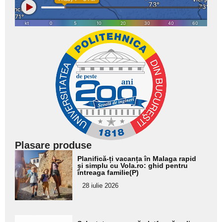
Plasare produse
Adaugă
Planifică-ți vacanța în Malaga rapid
aici textul
și simplu cu Vola.ro: ghid pentru
întreaga familie(P)
pentru
28 iulie 2026
subtitlu
Adaugă