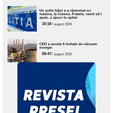
Adaugă
Un șofer băut s-a răsturnat cu
aici textul
mașina, la Crasna. Fratele, venit să-l
ajute, a ajuns la spital
pentru
10:16
7 august 2026
subtitlu
Adaugă
CEO a anulat 6 licitații de vânzare
aici textul
energie
pentru
09:47
7 august 2026
subtitlu