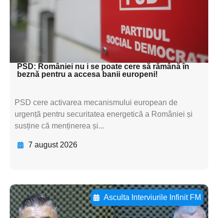
subtitluAdaugă aici
textul pentru
subtitluAdaugă aici
textul pentru subti
PSD: României nu i se poate cere să rămână în
beznă pentru a accesa banii europeni!
PSD cere activarea mecanismului european de
urgență pentru securitatea energetică a României și
susține că menținerea și...
7 august 2026
Asculta Interviurile Infinit FM
Adaugă aici textul pentru