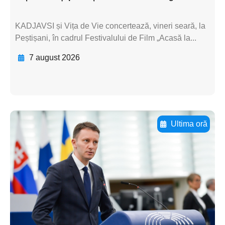
KADJAVSI și Vița de Vie concertează, vineri seară, la
Peștișani, în cadrul Festivalului de Film „Acasă la...
7 august 2026
Ultima oră
Adaugă aici textul pentru
subtitluAdaugă aici
textul pentru
subtitluAdaugă aici
textul pentru
subtitluAdaugă aici