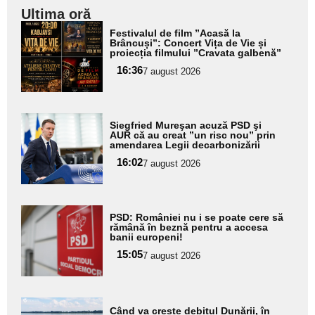
Ultima oră
Adaugă
Festivalul de film ”Acasă la
aici textul
Brâncuși”: Concert Vița de Vie și
proiecția filmului ”Cravata galbenă”
pentru
16:36
7 august 2026
subtitlu
Adaugă
Siegfried Mureşan acuză PSD şi
aici textul
AUR că au creat ”un risc nou” prin
amendarea Legii decarbonizării
pentru
16:02
7 august 2026
subtitlu
Adaugă
PSD: României nu i se poate cere să
aici textul
rămână în beznă pentru a accesa
banii europeni!
pentru
15:05
7 august 2026
subtitlu
Adaugă
Când va crește debitul Dunării, în