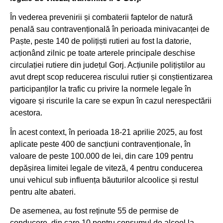
În vederea prevenirii și combaterii faptelor de natură
penală sau contravențională în perioada minivacanței de
Paște, peste 140 de polițiști rutieri au fost la datorie,
acționând zilnic pe toate arterele principale deschise
circulației rutiere din județul Gorj. Acțiunile polițiștilor au
avut drept scop reducerea riscului rutier și conștientizarea
participanților la trafic cu privire la normele legale în
vigoare și riscurile la care se expun în cazul nerespectării
acestora.
În acest context, în perioada 18-21 aprilie 2025, au fost
aplicate peste 400 de sancțiuni contravenționale, în
valoare de peste 100.000 de lei, din care 109 pentru
depășirea limitei legale de viteză, 4 pentru conducerea
unui vehicul sub influența băuturilor alcoolice și restul
pentru alte abateri.
De asemenea, au fost reținute 55 de permise de
conducere, din care 10 pentru consumul de alcool la