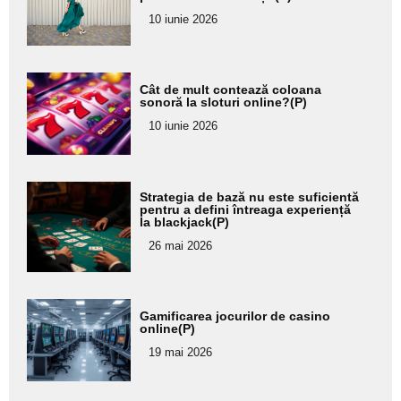
pentru
10 iunie 2026
subtitlu
Adaugă
Cât de mult contează coloana
aici textul
sonoră la sloturi online?(P)
pentru
10 iunie 2026
subtitlu
Adaugă
Strategia de bază nu este suficientă
aici textul
pentru a defini întreaga experiență
la blackjack(P)
pentru
26 mai 2026
subtitlu
Adaugă
Gamificarea jocurilor de casino
aici textul
online(P)
pentru
19 mai 2026
subtitlu