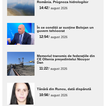
aici textul
România. Prognoza hidrologilor
pentru
14:42
7 august 2026
subtitlu
Adaugă
În ce condiții ar susține Bolojan un
aici textul
guvern tehnocrat
pentru
12:54
7 august 2026
subtitlu
Adaugă
Memoriul transmis de federațiile din
aici textul
CE Oltenia președintelui Nicușor
Dan
pentru
11:22
7 august 2026
subtitlu
Adaugă
Tânără din Runcu, dată dispărută
aici textul
10:56
pentru
7 august 2026
subtitlu