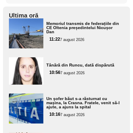
Ultima oră
Adaugă
Memoriul transmis de federațiile din
aici textul
CE Oltenia președintelui Nicușor
Dan
pentru
11:22
7 august 2026
subtitlu
Adaugă
Tânără din Runcu, dată dispărută
aici textul
10:56
pentru
7 august 2026
subtitlu
Adaugă
Un șofer băut s-a răsturnat cu
aici textul
mașina, la Crasna. Fratele, venit să-l
ajute, a ajuns la spital
pentru
10:16
7 august 2026
subtitlu