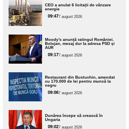
Adaugă
CEO a anulat 6 licitații de vânzare
aici textul
energie
pentru
09:47
7 august 2026
subtitlu
Adaugă
Moody’s anunță ratingul României.
aici textul
Bolojan, mesaj dur la adresa PSD și
AUR
pentru
09:17
7 august 2026
subtitlu
Adaugă
Restaurant din Bustuchin, amendat
aici textul
cu 170.000 de lei pentru muncă la
negru
pentru
09:06
7 august 2026
subtitlu
Adaugă
Dunărea începe să crească în
aici textul
Ungaria
pentru
09:02
7 august 2026