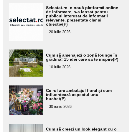
Adaugă
Selectat.ro, o nouă platformă online
aici textul
de informare, s-a lansat pentru
publicul interesat de informații
pentru
relevante, prezentate clar și
obiectiv(P)
subtitlu
20 iulie 2026
Adaugă
Cum să amenajezi o zonă lounge în
aici textul
grădină: 15 idei care să te inspire(P)
pentru
10 iulie 2026
subtitlu
Adaugă
Ce rol are ambalajul floral și cum
aici textul
influențează aspectul unui
buchet(P)
pentru
30 iunie 2026
subtitlu
Adaugă
Cum să creezi un look elegant cu o