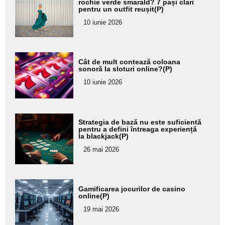
aici textul
rochie verde smarald? 7 pași clari
pentru un outfit reușit(P)
pentru
10 iunie 2026
subtitlu
Adaugă
Cât de mult contează coloana
aici textul
sonoră la sloturi online?(P)
pentru
10 iunie 2026
subtitlu
Adaugă
Strategia de bază nu este suficientă
aici textul
pentru a defini întreaga experiență
la blackjack(P)
pentru
26 mai 2026
subtitlu
Adaugă
Gamificarea jocurilor de casino
aici textul
online(P)
pentru
19 mai 2026
subtitlu