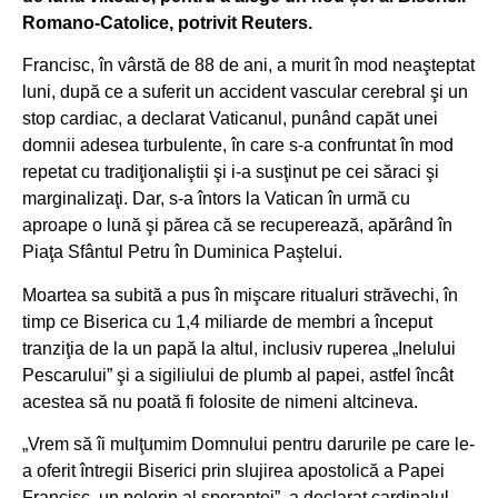
Romano-Catolice, potrivit Reuters.
Francisc, în vârstă de 88 de ani, a murit în mod neaşteptat
luni, după ce a suferit un accident vascular cerebral şi un
stop cardiac, a declarat Vaticanul, punând capăt unei
domnii adesea turbulente, în care s-a confruntat în mod
repetat cu tradiţionaliştii şi i-a susţinut pe cei săraci şi
marginalizaţi. Dar, s-a întors la Vatican în urmă cu
aproape o lună şi părea că se recuperează, apărând în
Piaţa Sfântul Petru în Duminica Paştelui.
Moartea sa subită a pus în mişcare ritualuri străvechi, în
timp ce Biserica cu 1,4 miliarde de membri a început
tranziţia de la un papă la altul, inclusiv ruperea „Inelului
Pescarului” şi a sigiliului de plumb al papei, astfel încât
acestea să nu poată fi folosite de nimeni altcineva.
„Vrem să îi mulţumim Domnului pentru darurile pe care le-
a oferit întregii Biserici prin slujirea apostolică a Papei
Francisc, un pelerin al speranţei”, a declarat cardinalul