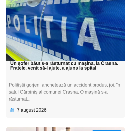
subtitluAdaugă aici
textul pentru
subtitluAdaugă aici
textul pentru
subtitluAdaugă aici
textul pentru subti
Un șofer băut s-a răsturnat cu mașina, la Crasna.
Fratele, venit să-l ajute, a ajuns la spital
Polițiștii gorjeni anchetează un accident produs, joi, în
satul Cărpiniș al comunei Crasna. O mașină s-a
răsturnat,...
7 august 2026