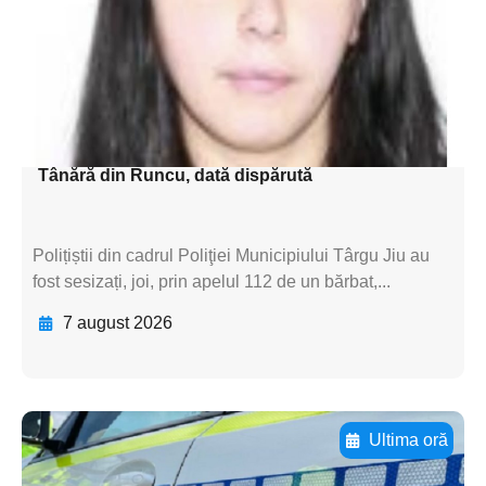
subtitluAdaugă aici
textul pentru
subtitluAdaugă aici
textul pentru subti
Tânără din Runcu, dată dispărută
Polițiștii din cadrul Poliţiei Municipiului Târgu Jiu au
fost sesizați, joi, prin apelul 112 de un bărbat,...
7 august 2026
Ultima oră
Adaugă aici textul pentru