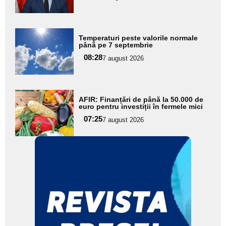
subtitlu
Adaugă
Temperaturi peste valorile normale
aici textul
până pe 7 septembrie
pentru
08:28
7 august 2026
subtitlu
Adaugă
AFIR: Finanțări de până la 50.000 de
aici textul
euro pentru investiții în fermele mici
pentru
07:25
7 august 2026
subtitlu