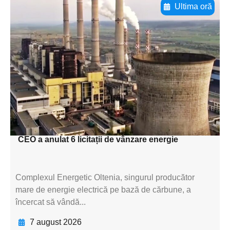
Ultima oră
Adaugă aici textul pentru
subtitluAdaugă aici
textul pentru
subtitluAdaugă aici
textul pentru
subtitluAdaugă aici
textul pentru subti
CEO a anulat 6 licitații de vânzare energie
Complexul Energetic Oltenia, singurul producător
mare de energie electrică pe bază de cărbune, a
încercat să vândă...
7 august 2026