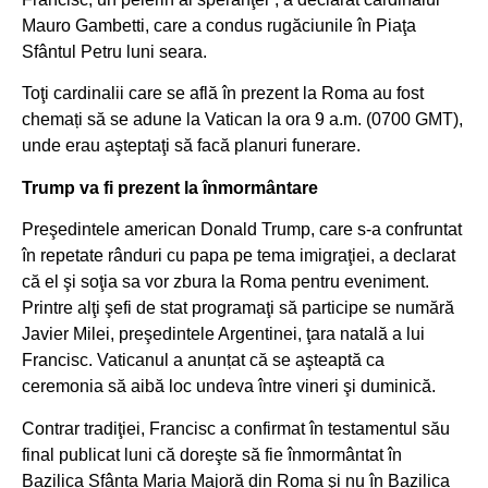
Mauro Gambetti, care a condus rugăciunile în Piaţa
Sfântul Petru luni seara.
Toţi cardinalii care se află în prezent la Roma au fost
chemați să se adune la Vatican la ora 9 a.m. (0700 GMT),
unde erau aşteptaţi să facă planuri funerare.
Trump va fi prezent la înmormântare
Preşedintele american Donald Trump, care s-a confruntat
în repetate rânduri cu papa pe tema imigraţiei, a declarat
că el şi soţia sa vor zbura la Roma pentru eveniment.
Printre alţi şefi de stat programaţi să participe se numără
Javier Milei, preşedintele Argentinei, ţara natală a lui
Francisc. Vaticanul a anunțat că se aşteaptă ca
ceremonia să aibă loc undeva între vineri şi duminică.
Contrar tradiţiei, Francisc a confirmat în testamentul său
final publicat luni că doreşte să fie înmormântat în
Bazilica Sfânta Maria Majoră din Roma şi nu în Bazilica