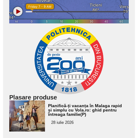
Plasare produse
Adaugă
Planifică-ți vacanța în Malaga rapid
aici textul
și simplu cu Vola.ro: ghid pentru
întreaga familie(P)
pentru
28 iulie 2026
subtitlu