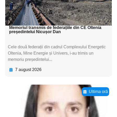
textul pentru
subtitluAdaugă aici
textul pentru subti
Memoriul transmis de federațiile din CE Oltenia
președintelui Nicușor Dan
Cele două federații din cadrul Complexului Energetic
Oltenia, Mine Energie și Univers, i-au trimis un
memoriu președintelui...
7 august 2026
Ultima oră
Adaugă aici textul pentru
subtitluAdaugă aici
textul pentru