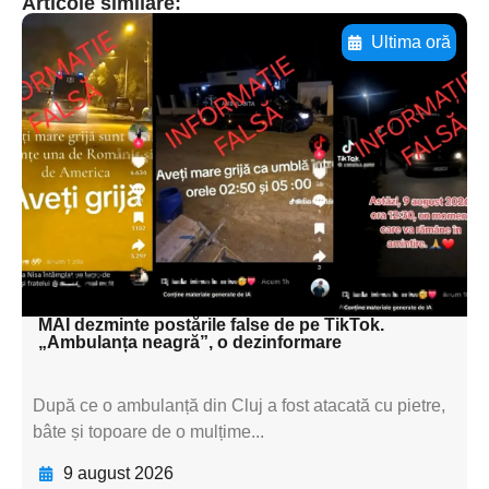
Articole similare:
Ultima oră
Adaugă aici textul pentru
subtitluAdaugă aici
textul pentru
subtitluAdaugă aici
textul pentru
subtitluAdaugă aici
textul pentru subti
MAI dezminte postările false de pe TikTok.
„Ambulanța neagră”, o dezinformare
După ce o ambulanță din Cluj a fost atacată cu pietre,
bâte și topoare de o mulțime...
9 august 2026