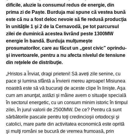
dificile, aluzie la consumul redus de energie, din
prima zi de Paște. Burduja mai spune că vestea bună
este că nu a fost deloc nevoie să fie redusă producţia
în unităţile 1 şi 2 de la Cernavodă, pe tot parcursul
zilei de duminică acestea livrând peste 1300MW
energie în bandă. Burduja mulţumeşte
prosumatorilor, care au făcut un „gest civic” oprindu-
şi invertoarele, pentru a nu afecta nivelul de tensiune
din reţelele de distribuţie.
„Hristos a Înviat, dragi prieteni! Să aveți zile senine, cu
pace şi lumina sfântă a Învierii mereu aproape! Misiunea
noastră este să vă bucuraţi de aceste clipe în linişte. Aşa
cum am anunţat, astăzi şi mâine avem o situaţie specială
în sectorul energetic, cu un consum minim istoric în timpul
zilei, în jurul valorii de 2500MW. De ce? Pentru că sunt
sărbătorile pascale pentru toţi credincioşii ortodocşi şi
catolici, mare parte din activitatea economică este oprită
şi mulţi români se bucură de vremea frumoasă, prin