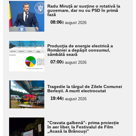
Adaugă
Radu Miruţă ar susţine o rotativă la
aici textul
guvernare, dar nu cu PSD în primă
fază
pentru
08:06
9 august 2026
subtitlu
Adaugă
Producţia de energie electrică a
aici textul
României a depăşit consumul,
sâmbătă seară
pentru
07:00
9 august 2026
subtitlu
Adaugă
Tragedie la târgul de Zilele Comunei
aici textul
Berlești. A murit electrocutat
pentru
19:44
8 august 2026
subtitlu
Adaugă
”Cravata galbenă”- prima proiecție
aici textul
în aer liber, la Festivalul de Film
„Acasă la Brâncuși”
pentru