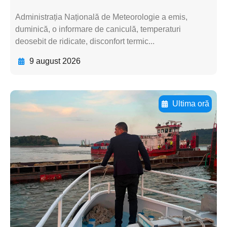
Administrația Națională de Meteorologie a emis,
duminică, o informare de caniculă, temperaturi
deosebit de ridicate, disconfort termic...
9 august 2026
Ultima oră
Adaugă aici textul pentru
subtitluAdaugă aici
textul pentru
subtitluAdaugă aici
textul pentru
subtitluAdaugă aici
textul pentru subti