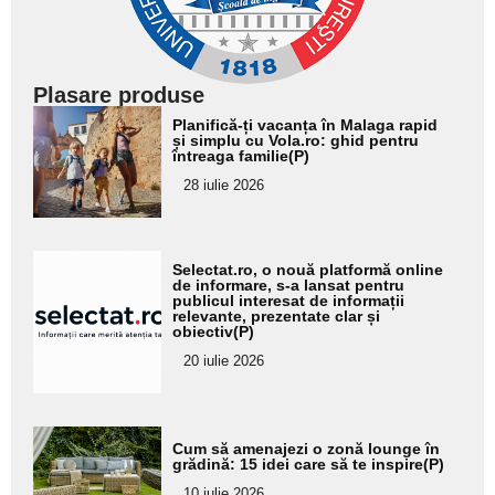
Plasare produse
Adaugă
Planifică-ți vacanța în Malaga rapid
aici textul
și simplu cu Vola.ro: ghid pentru
întreaga familie(P)
pentru
28 iulie 2026
subtitlu
Adaugă
Selectat.ro, o nouă platformă online
aici textul
de informare, s-a lansat pentru
publicul interesat de informații
pentru
relevante, prezentate clar și
obiectiv(P)
subtitlu
20 iulie 2026
Adaugă
Cum să amenajezi o zonă lounge în
aici textul
grădină: 15 idei care să te inspire(P)
pentru
10 iulie 2026