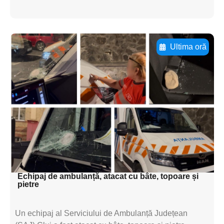
Ultima oră
Adaugă aici textul pentru
subtitluAdaugă aici
textul pentru
subtitluAdaugă aici
textul pentru
subtitluAdaugă aici
textul pentru subti
Echipaj de ambulanță, atacat cu bâte, topoare și
pietre
Un echipaj al Serviciului de Ambulanță Județean