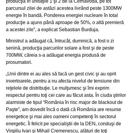
producţia în unităţile 1 şi 2 de la Cernavodă, pe tot
parcursul zilei de astăzi acestea livrând peste 1300MW
energie în bandă. Ponderea energiei nucleare în total
producţie a ajuns până aproape de 50%, o altă premieră
a acestei zile”, a explicat Sebastian Burduja.
Ministrul a adăugat că, întrucât, duminică, a fost o zi
senină, producţia parcurilor solare a fost şi de peste
700MW, căreia s-a adăugat energia produsă de
prosumatori.
„Unii dintre ei au ales să facă un gest civic şi au oprit
invertoarele, pentru a nu afecta nivelul de tensiune din
reţelele de distribuţie. Le mulţumesc şi îmi exprim
respectul pentru toţi cei care au făcut asta. În ciuda ştirilor
alarmiste de tipul “România în risc major de blackout de
Paşte”, am dovedit încă o dată că România are resurse
energetice şi mai ales oameni competenţi în sectorul
energetic. Îi felicit pe specialiştii de la DEN, conduşi de
Virgiliu Ivan şi Mihail Cremenescu, alături de toţi