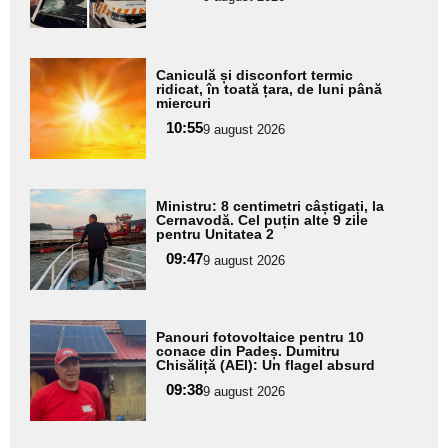
subtitlu
Adaugă
Caniculă și disconfort termic
aici textul
ridicat, în toată țara, de luni până
miercuri
pentru
10:55
9 august 2026
subtitlu
Adaugă
Ministru: 8 centimetri câștigați, la
aici textul
Cernavodă. Cel puțin alte 9 zile
pentru Unitatea 2
pentru
09:47
9 august 2026
subtitlu
Adaugă
Panouri fotovoltaice pentru 10
aici textul
conace din Padeș. Dumitru
Chisăliță (AEI): Un flagel absurd
pentru
09:38
9 august 2026
subtitlu