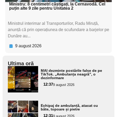
Ministru: 8 centimetri câștigați, la Cernavodă. Cel
puțin alte 9 zile pentru Unitatea 2
Ministrul interimar al Transporturilor, Radu Miruță,
anunță că prin operațiunea de scufundare a barjelor pe
Dunăre au...
9 august 2026
Ultima oră
Adaugă
MAI dezminte postările false de pe
aici textul
TikTok. „Ambulanța neagră”, o
dezinformare
pentru
12:37
9 august 2026
subtitlu
Adaugă
Echipaj de ambulanță, atacat cu
aici textul
bâte, topoare și pietre
pentru
12:31
9 august 2026