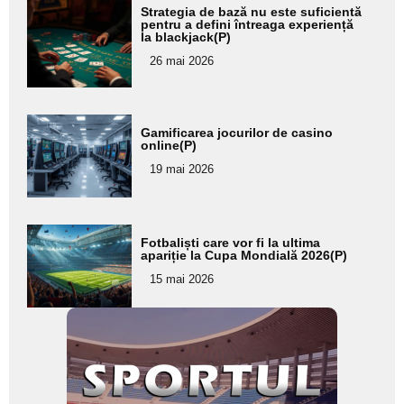
Adaugă
Strategia de bază nu este suficientă
aici textul
pentru a defini întreaga experiență
la blackjack(P)
pentru
26 mai 2026
subtitlu
Adaugă
Gamificarea jocurilor de casino
aici textul
online(P)
pentru
19 mai 2026
subtitlu
Adaugă
Fotbaliști care vor fi la ultima
aici textul
apariție la Cupa Mondială 2026(P)
pentru
15 mai 2026
subtitlu