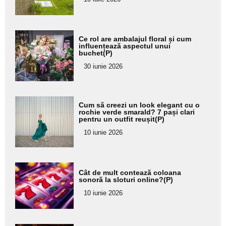
subtitlu
Adaugă
Ce rol are ambalajul floral și cum
aici textul
influențează aspectul unui
buchet(P)
pentru
30 iunie 2026
subtitlu
Adaugă
Cum să creezi un look elegant cu o
aici textul
rochie verde smarald? 7 pași clari
pentru un outfit reușit(P)
pentru
10 iunie 2026
subtitlu
Adaugă
Cât de mult contează coloana
aici textul
sonoră la sloturi online?(P)
pentru
10 iunie 2026
subtitlu