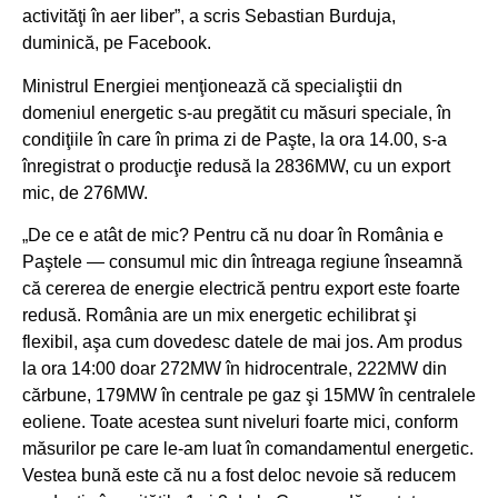
activităţi în aer liber”, a scris Sebastian Burduja,
duminică, pe Facebook.
Ministrul Energiei menţionează că specialiştii dn
domeniul energetic s-au pregătit cu măsuri speciale, în
condiţiile în care în prima zi de Paşte, la ora 14.00, s-a
înregistrat o producţie redusă la 2836MW, cu un export
mic, de 276MW.
„De ce e atât de mic? Pentru că nu doar în România e
Paştele — consumul mic din întreaga regiune înseamnă
că cererea de energie electrică pentru export este foarte
redusă. România are un mix energetic echilibrat şi
flexibil, aşa cum dovedesc datele de mai jos. Am produs
la ora 14:00 doar 272MW în hidrocentrale, 222MW din
cărbune, 179MW în centrale pe gaz şi 15MW în centralele
eoliene. Toate acestea sunt niveluri foarte mici, conform
măsurilor pe care le-am luat în comandamentul energetic.
Vestea bună este că nu a fost deloc nevoie să reducem