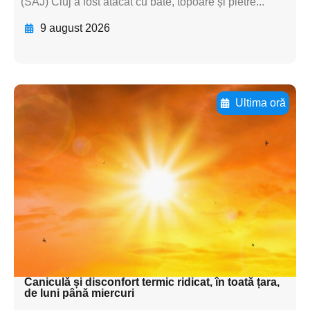
(SAJ) Cluj a fost atacat cu bâte, topoare și pietre...
9 august 2026
Ultima oră
Adaugă aici textul pentru
subtitluAdaugă aici
textul pentru
subtitluAdaugă aici
textul pentru
subtitluAdaugă aici
textul pentru subti
Caniculă și disconfort termic ridicat, în toată țara,
de luni până miercuri