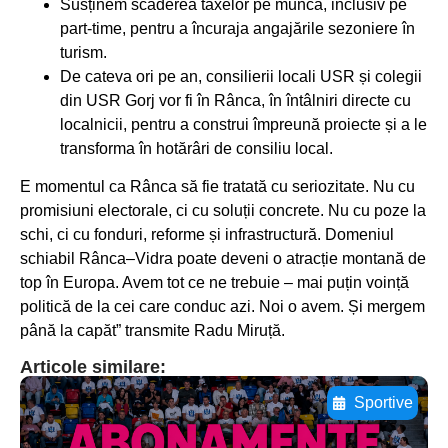
Susținem scăderea taxelor pe muncă, inclusiv pe
part-time, pentru a încuraja angajările sezoniere în
turism.
De cateva ori pe an, consilierii locali USR și colegii
din USR Gorj vor fi în Rânca, în întâlniri directe cu
localnicii, pentru a construi împreună proiecte și a le
transforma în hotărâri de consiliu local.
E momentul ca Rânca să fie tratată cu seriozitate. Nu cu
promisiuni electorale, ci cu soluții concrete. Nu cu poze la
schi, ci cu fonduri, reforme și infrastructură. Domeniul
schiabil Rânca–Vidra poate deveni o atracție montană de
top în Europa. Avem tot ce ne trebuie – mai puțin voință
politică de la cei care conduc azi. Noi o avem. Și mergem
până la capăt” transmite Radu Miruță.
Articole similare:
Sportive
Adaugă aici textul pentru