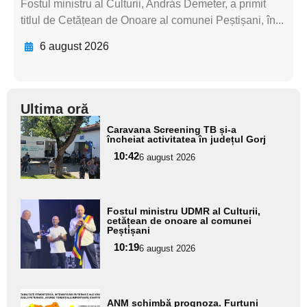
Fostul ministru al Culturii, András Demeter, a primit
titlul de Cetățean de Onoare al comunei Peștișani, în...
6 august 2026
Ultima oră
Adaugă
Caravana Screening TB și-a
aici textul
încheiat activitatea în județul Gorj
pentru
10:42
6 august 2026
subtitlu
Adaugă
Fostul ministru UDMR al Culturii,
aici textul
cetățean de onoare al comunei
Peștișani
pentru
10:19
6 august 2026
subtitlu
Adaugă
ANM schimbă prognoza. Furtuni