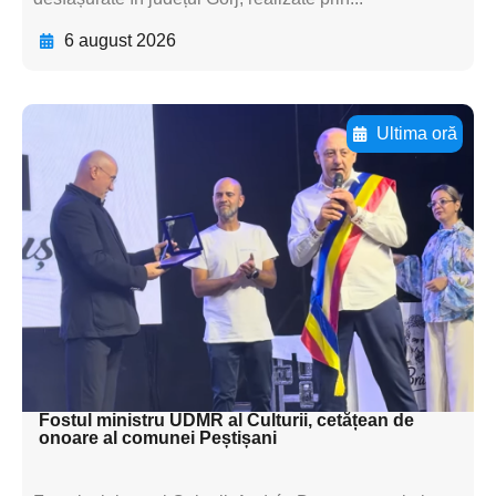
6 august 2026
Ultima oră
Adaugă aici textul pentru
subtitluAdaugă aici
textul pentru
subtitluAdaugă aici
textul pentru
subtitluAdaugă aici
textul pentru subti
Fostul ministru UDMR al Culturii, cetățean de
onoare al comunei Peștișani