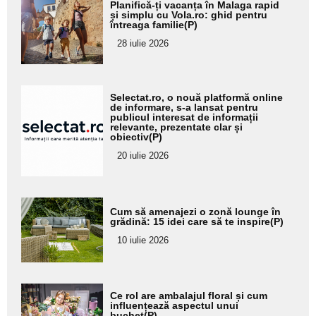
Adaugă
Planifică-ți vacanța în Malaga rapid
aici textul
și simplu cu Vola.ro: ghid pentru
întreaga familie(P)
pentru
28 iulie 2026
subtitlu
Adaugă
Selectat.ro, o nouă platformă online
aici textul
de informare, s-a lansat pentru
publicul interesat de informații
pentru
relevante, prezentate clar și
obiectiv(P)
subtitlu
20 iulie 2026
Adaugă
Cum să amenajezi o zonă lounge în
aici textul
grădină: 15 idei care să te inspire(P)
pentru
10 iulie 2026
subtitlu
Adaugă
Ce rol are ambalajul floral și cum
aici textul
influențează aspectul unui
buchet(P)