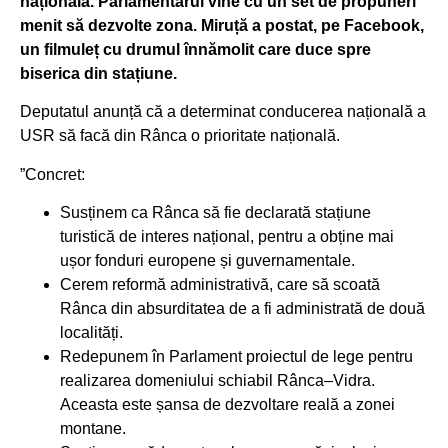
națională. Parlamentarul vine cu un set de propuneri
menit să dezvolte zona. Miruță a postat, pe Facebook,
un filmuleț cu drumul înnămolit care duce spre
biserica din stațiune.
Deputatul anunță că a determinat conducerea națională a
USR să facă din Rânca o prioritate națională.
”Concret:
Susținem ca Rânca să fie declarată stațiune
turistică de interes național, pentru a obține mai
ușor fonduri europene și guvernamentale.
Cerem reformă administrativă, care să scoată
Rânca din absurditatea de a fi administrată de două
localități.
Redepunem în Parlament proiectul de lege pentru
realizarea domeniului schiabil Rânca–Vidra.
Aceasta este șansa de dezvoltare reală a zonei
montane.