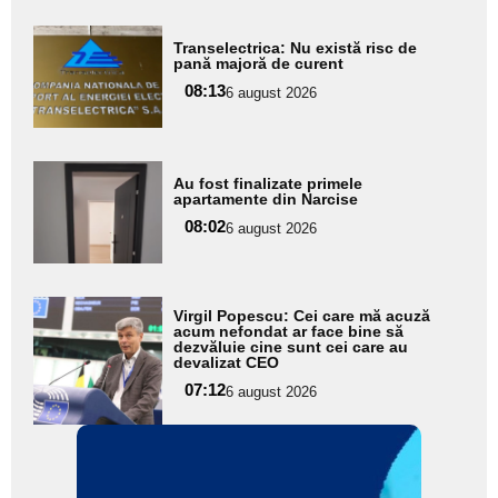
Adaugă
Transelectrica: Nu există risc de
aici textul
pană majoră de curent
pentru
08:13
6 august 2026
subtitlu
Adaugă
Au fost finalizate primele
aici textul
apartamente din Narcise
pentru
08:02
6 august 2026
subtitlu
Adaugă
Virgil Popescu: Cei care mă acuză
aici textul
acum nefondat ar face bine să
dezvăluie cine sunt cei care au
pentru
devalizat CEO
subtitlu
07:12
6 august 2026