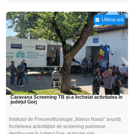
Ultima oră
Adaugă aici textul pentru
subtitluAdaugă aici
textul pentru
subtitluAdaugă aici
textul pentru
subtitluAdaugă aici
textul pentru subti
Caravana Screening TB și-a încheiat activitatea în
județul Gorj
Institutul de Pneumoftiziologie „Marius Nasta” anunță
încheierea activităților de screening pulmonar
desfășurate în județul Gorj, realizate prin...