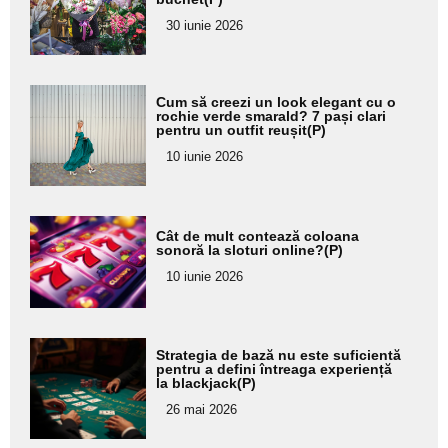
pentru
30 iunie 2026
subtitlu
Adaugă
Cum să creezi un look elegant cu o
aici textul
rochie verde smarald? 7 pași clari
pentru un outfit reușit(P)
pentru
10 iunie 2026
subtitlu
Adaugă
Cât de mult contează coloana
aici textul
sonoră la sloturi online?(P)
pentru
10 iunie 2026
subtitlu
Adaugă
Strategia de bază nu este suficientă
aici textul
pentru a defini întreaga experiență
la blackjack(P)
pentru
26 mai 2026
subtitlu