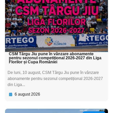
subtitluAdaugă aici
textul pentru
subtitluAdaugă aici
textul pentru
subtitluAdaugă aici
textul pentru subti
CSM Târgu Jiu pune în vânzare abonamente
pentru sezonul competițional 2026-2027 din Liga
Florilor și Cupa României
De luni, 10 august, CSM Târgu Jiu pune în vânzare
abonamente pentru sezonul competițional 2026-2027
din Liga...
6 august 2026