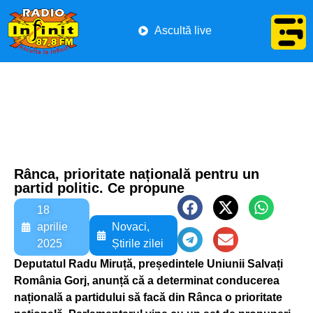
Ascultă live
Rânca, prioritate națională pentru un
partid politic. Ce propune
18
aprilie
Novaci
,
2025
Știrile zilei
Deputatul Radu Miruță, președintele Uniunii Salvați
România Gorj, anunță că a determinat conducerea
națională a partidului să facă din Rânca o prioritate