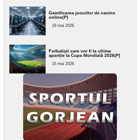
Adaugă
Gamificarea jocurilor de casino
aici textul
online(P)
pentru
19 mai 2026
subtitlu
Adaugă
Fotbaliști care vor fi la ultima
aici textul
apariție la Cupa Mondială 2026(P)
pentru
15 mai 2026
subtitlu