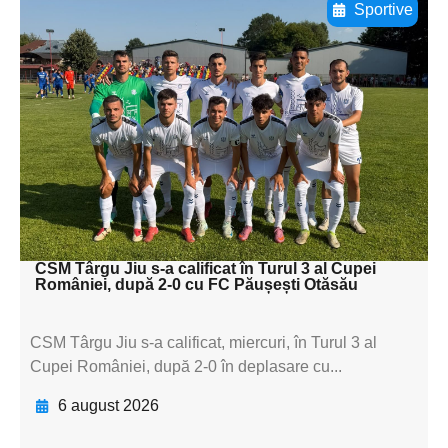
Sportive
Adaugă aici textul pentru
subtitluAdaugă aici
textul pentru
subtitluAdaugă aici
textul pentru
subtitluAdaugă aici
textul pentru subti
CSM Târgu Jiu s-a calificat în Turul 3 al Cupei
României, după 2-0 cu FC Păușești Otăsău
CSM Târgu Jiu s-a calificat, miercuri, în Turul 3 al
Cupei României, după 2-0 în deplasare cu...
6 august 2026