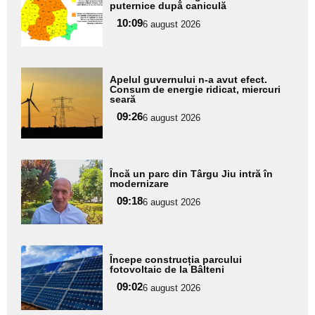
aici textul
puternice după caniculă
pentru
10:09
6 august 2026
subtitlu
Adaugă
Apelul guvernului n-a avut efect.
aici textul
Consum de energie ridicat, miercuri
seară
pentru
09:26
6 august 2026
subtitlu
Adaugă
Încă un parc din Târgu Jiu intră în
aici textul
modernizare
pentru
09:18
6 august 2026
subtitlu
Adaugă
Începe construcția parcului
aici textul
fotovoltaic de la Bâlteni
pentru
09:02
6 august 2026
subtitlu