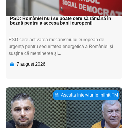
textul pentru subti
PSD: României nu i se poate cere să rămână în
beznă pentru a accesa banii europeni!
PSD cere activarea mecanismului european de
urgență pentru securitatea energetică a României și
susține că menținerea și...
7 august 2026
Asculta Interviurile Infinit FM
Adaugă aici textul pentru
subtitluAdaugă aici
textul pentru