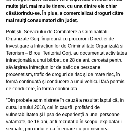
multe țări, mai multe tinere, cu una dintre ele chiar
căsătorindu-se. În plus, a comercializat droguri către
mai mulți consumatori din județ.
Polițiștii Serviciului de Combatere a Criminalității
Organizate Gorj, împreună cu procurorii Direcției de
Investigare a Infracțiunilor de Criminalitate Organizată și
Terorism – Biroul Teritorial Gorj, au documentat activitatea
infracțională a unui bărbat, de 28 de ani, cercetat pentru
săvârșirea infracțiunilor de trafic de persoane,
proxenetism, trafic de droguri de risc și de mare risc, în
formă continuată și conducere a unui vehicul fără permis
de conducere, în formă continuată.
”Din probele administrate în cauză a rezultat faptul că, în
cursul anului 2018, cel în cauză, profitând de
vulnerabilitatea și lipsa de experiență a unei persoane
vătămate, de 18 ani, ar fi recrutat-o în scopul exploatării
sexuale, prin inducerea în eroare cu promisiunea