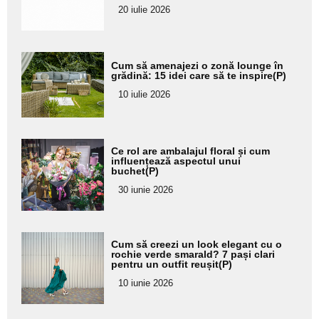
20 iulie 2026
Adaugă
Cum să amenajezi o zonă lounge în
aici textul
grădină: 15 idei care să te inspire(P)
pentru
10 iulie 2026
subtitlu
Adaugă
Ce rol are ambalajul floral și cum
aici textul
influențează aspectul unui
buchet(P)
pentru
30 iunie 2026
subtitlu
Adaugă
Cum să creezi un look elegant cu o
aici textul
rochie verde smarald? 7 pași clari
pentru un outfit reușit(P)
pentru
10 iunie 2026
subtitlu