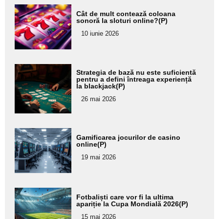
Adaugă
Cât de mult contează coloana
aici textul
sonoră la sloturi online?(P)
pentru
10 iunie 2026
subtitlu
Adaugă
Strategia de bază nu este suficientă
aici textul
pentru a defini întreaga experiență
la blackjack(P)
pentru
26 mai 2026
subtitlu
Adaugă
Gamificarea jocurilor de casino
aici textul
online(P)
pentru
19 mai 2026
subtitlu
Adaugă
Fotbaliști care vor fi la ultima
aici textul
apariție la Cupa Mondială 2026(P)
pentru
15 mai 2026