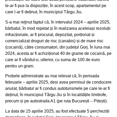
le-ar fi pus la dispoziție, în acest scop, apartamentul pe
care l-ar fi deținut, în municipiul Târgu Jiu.
S-a mai reţinut faptul că, în intervalul 2024 – aprilie 2025,
bărbatul, în mod repetat și în realizarea aceleiași rezoluții
infracționale, ar fi procurat, depozitat, porționat și
comercializat droguri de risc (canabis) și de mare risc
(cocaină), către consumatori, din județul Gorj. În luna mai
2024, acesta ar fi achiziționat 40 de grame de cocaină, pe
care ar fi vândut-o, ulterior, cu suma de 100 de euro
pentru un gram.
Probele administrate au mai relevat că, în perioada
februarie – aprilie 2025, deși avea permisul de conducere
anulat, bărbatul ar fi condus autoturismele pe care le-ar fi
deținut, în municipiul Târgu Jiu și în localitățile limitrofe,
precum și pe autostrada A1 (pe ruta București – Pitești).
La data de 15 aprilie 2025, au fost efectuate 5 percheziții