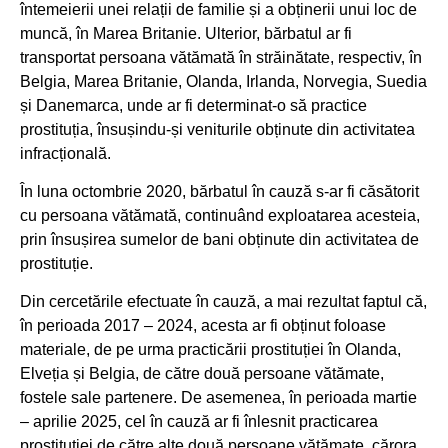
întemeierii unei relații de familie și a obținerii unui loc de
muncă, în Marea Britanie. Ulterior, bărbatul ar fi
transportat persoana vătămată în străinătate, respectiv, în
Belgia, Marea Britanie, Olanda, Irlanda, Norvegia, Suedia
și Danemarca, unde ar fi determinat-o să practice
prostituția, însușindu-și veniturile obținute din activitatea
infracțională.
În luna octombrie 2020, bărbatul în cauză s-ar fi căsătorit
cu persoana vătămată, continuând exploatarea acesteia,
prin însușirea sumelor de bani obținute din activitatea de
prostituție.
Din cercetările efectuate în cauză, a mai rezultat faptul că,
în perioada 2017 – 2024, acesta ar fi obținut foloase
materiale, de pe urma practicării prostituției în Olanda,
Elveția și Belgia, de către două persoane vătămate,
fostele sale partenere. De asemenea, în perioada martie
– aprilie 2025, cel în cauză ar fi înlesnit practicarea
prostituției de către alte două persoane vătămate, cărora