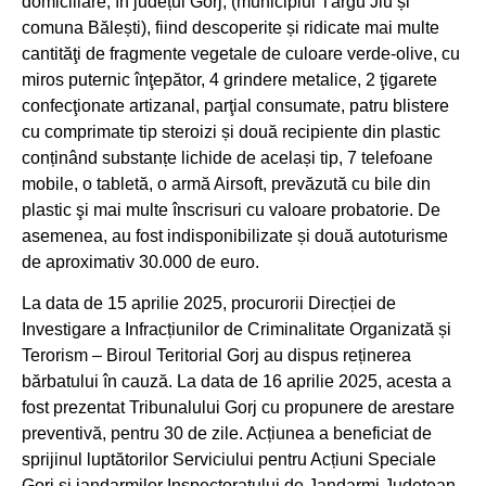
domiciliare, în județul Gorj, (municipiul Târgu Jiu și
comuna Bălești), fiind descoperite și ridicate mai multe
cantităţi de fragmente vegetale de culoare verde-olive, cu
miros puternic înţepător, 4 grindere metalice, 2 ţigarete
confecţionate artizanal, parţial consumate, patru blistere
cu comprimate tip steroizi și două recipiente din plastic
conținând substanțe lichide de același tip, 7 telefoane
mobile, o tabletă, o armă Airsoft, prevăzută cu bile din
plastic şi mai multe înscrisuri cu valoare probatorie. De
asemenea, au fost indisponibilizate și două autoturisme
de aproximativ 30.000 de euro.
La data de 15 aprilie 2025, procurorii Direcției de
Investigare a Infracțiunilor de Criminalitate Organizată și
Terorism – Biroul Teritorial Gorj au dispus reținerea
bărbatului în cauză. La data de 16 aprilie 2025, acesta a
fost prezentat Tribunalului Gorj cu propunere de arestare
preventivă, pentru 30 de zile. Acțiunea a beneficiat de
sprijinul luptătorilor Serviciului pentru Acțiuni Speciale
Gorj și jandarmilor Inspectoratului de Jandarmi Județean