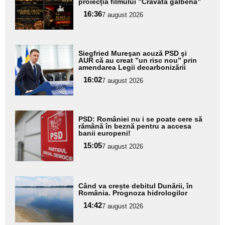
proiecția filmului ”Cravata galbenă”
pentru
16:36
7 august 2026
subtitlu
Adaugă
Siegfried Mureşan acuză PSD şi
aici textul
AUR că au creat ”un risc nou” prin
amendarea Legii decarbonizării
pentru
16:02
7 august 2026
subtitlu
Adaugă
PSD: României nu i se poate cere să
aici textul
rămână în beznă pentru a accesa
banii europeni!
pentru
15:05
7 august 2026
subtitlu
Adaugă
Când va crește debitul Dunării, în
aici textul
România. Prognoza hidrologilor
pentru
14:42
7 august 2026
subtitlu