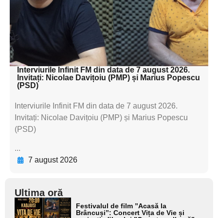
subtitluAdaugă aici
textul pentru
subtitluAdaugă aici
textul pentru subti
Interviurile Infinit FM din data de 7 august 2026.
Invitați: Nicolae Davițoiu (PMP) și Marius Popescu
(PSD)
Interviurile Infinit FM din data de 7 august 2026.
Invitați: Nicolae Davițoiu (PMP) și Marius Popescu
(PSD)
...
7 august 2026
Ultima oră
Adaugă
Festivalul de film ”Acasă la
aici textul
Brâncuși”: Concert Vița de Vie și