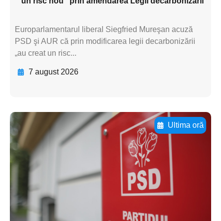
”un risc nou” prin amendarea Legii decarbonizării
Europarlamentarul liberal Siegfried Mureşan acuză
PSD şi AUR că prin modificarea legii decarbonizării
„au creat un risc...
7 august 2026
Ultima oră
Adaugă aici textul pentru
subtitluAdaugă aici
textul pentru
subtitluAdaugă aici
textul pentru
subtitluAdaugă aici