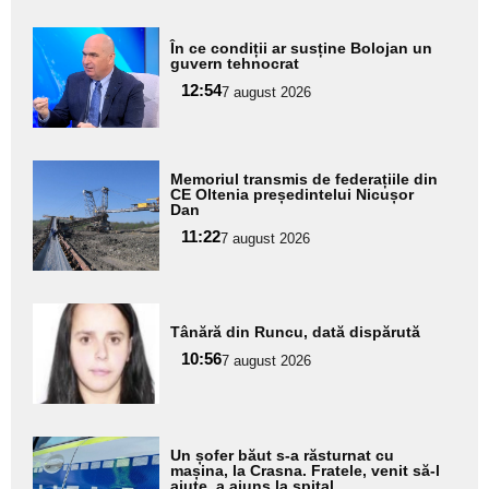
Adaugă
În ce condiții ar susține Bolojan un
aici textul
guvern tehnocrat
pentru
12:54
7 august 2026
subtitlu
Adaugă
Memoriul transmis de federațiile din
aici textul
CE Oltenia președintelui Nicușor
Dan
pentru
11:22
7 august 2026
subtitlu
Adaugă
Tânără din Runcu, dată dispărută
aici textul
10:56
pentru
7 august 2026
subtitlu
Adaugă
Un șofer băut s-a răsturnat cu
aici textul
mașina, la Crasna. Fratele, venit să-l
ajute, a ajuns la spital