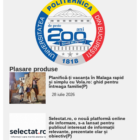
Plasare produse
Adaugă
Planifică-ți vacanța în Malaga rapid
aici textul
și simplu cu Vola.ro: ghid pentru
întreaga familie(P)
pentru
28 iulie 2026
subtitlu
Adaugă
Selectat.ro, o nouă platformă online
aici textul
de informare, s-a lansat pentru
publicul interesat de informații
pentru
relevante, prezentate clar și
obiectiv(P)
subtitlu