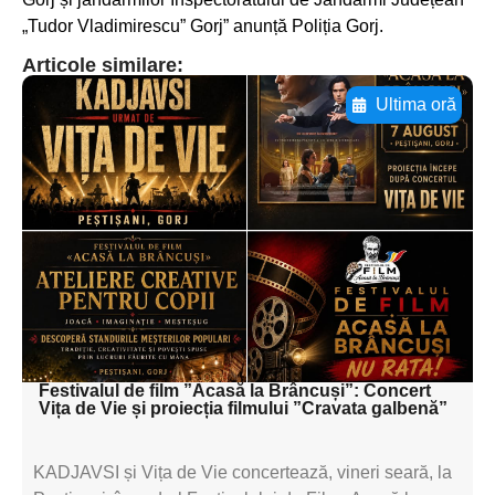
„Tudor Vladimirescu” Gorj” anunță Poliția Gorj.
Articole similare:
Ultima oră
Adaugă aici textul pentru
subtitluAdaugă aici
textul pentru
subtitluAdaugă aici
textul pentru
subtitluAdaugă aici
textul pentru subti
Festivalul de film ”Acasă la Brâncuși”: Concert
Vița de Vie și proiecția filmului ”Cravata galbenă”
KADJAVSI și Vița de Vie concertează, vineri seară, la