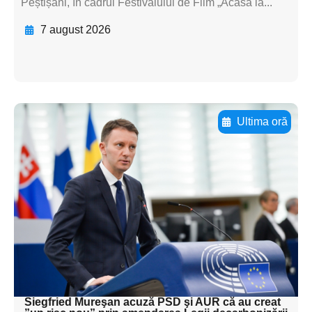
Peștișani, în cadrul Festivalului de Film „Acasă la...
7 august 2026
Ultima oră
Adaugă aici textul pentru
subtitluAdaugă aici
textul pentru
subtitluAdaugă aici
textul pentru
subtitluAdaugă aici
textul pentru subti
Siegfried Mureşan acuză PSD şi AUR că au creat