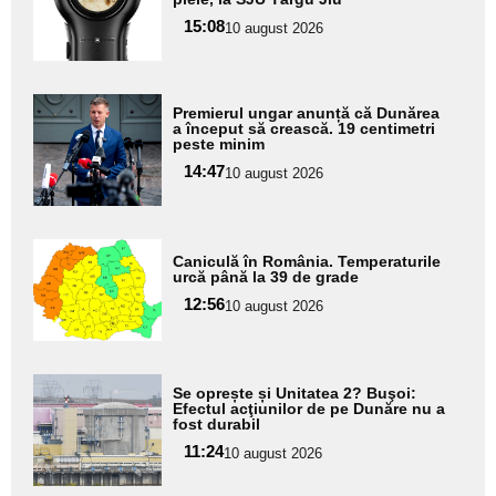
pentru
15:08
10 august 2026
subtitlu
Adaugă
Premierul ungar anunță că Dunărea
aici textul
a început să crească. 19 centimetri
peste minim
pentru
14:47
10 august 2026
subtitlu
Adaugă
Caniculă în România. Temperaturile
aici textul
urcă până la 39 de grade
pentru
12:56
10 august 2026
subtitlu
Adaugă
Se oprește și Unitatea 2? Buşoi:
aici textul
Efectul acţiunilor de pe Dunăre nu a
fost durabil
pentru
11:24
10 august 2026
subtitlu