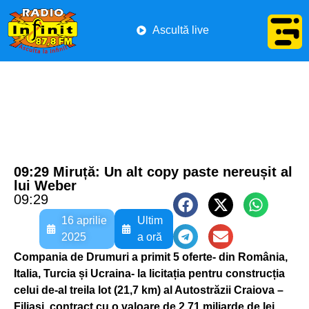
Ascultă live
09:29 Miruță: Un alt copy paste nereușit al
lui Weber
09:29
16 aprilie
Ultim
2025
a oră
Compania de Drumuri a primit 5 oferte- din România,
Italia, Turcia și Ucraina- la licitația pentru construcția
celui de-al treila lot (21,7 km) al Autostrăzii Craiova –
Filiași, contract cu o valoare de 2,71 miliarde de lei