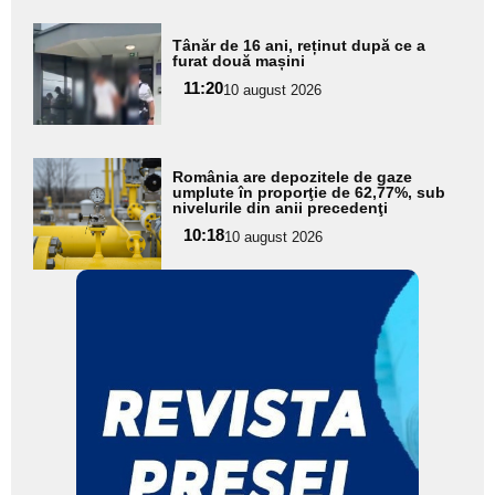
Adaugă
Tânăr de 16 ani, reținut după ce a
aici textul
furat două mașini
pentru
11:20
10 august 2026
subtitlu
Adaugă
România are depozitele de gaze
aici textul
umplute în proporţie de 62,77%, sub
nivelurile din anii precedenţi
pentru
10:18
10 august 2026
subtitlu