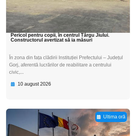
textul pentru
subtitluAdaugă aici
textul pentru subti
Pericol pentru copii, în centrul Târgu Jiului.
Constructorul avertizat să ia măsuri
În zona din fața clădirii Instituției Prefectului – Județul
Gorj, aferentă lucrărilor de reabilitare a centrului
civic,...
10 august 2026
Ultima oră
Adaugă aici textul pentru