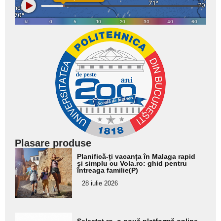
Plasare produse
Adaugă
Planifică-ți vacanța în Malaga rapid
aici textul
și simplu cu Vola.ro: ghid pentru
întreaga familie(P)
pentru
28 iulie 2026
subtitlu
Adaugă