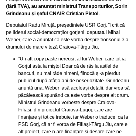
(fără TVA), au anunțat ministrul Transporturilor, Sorin
Grindeanu și șeful CNAIR Cristian Pistol.
Deputatul Radu Miruță, președintele USR Gorj, îl critică
pe liderul social-democraților gorjeni, deputatul Mihai
Weber, care a anunțat că este vorba despre tronsonul 3 al
drumului de mare viteză Craiova-Târgu Jiu.
”Un alt copy paste nereușit al lui Weber, care tot ia
Gorjul asta la mișto! Doar că de râs la astfel de
bancuri, nu mai râde nimeni, fiindcă și-a pierdut
publicul după atâția ani de neseriozitate. Grindeanu
anunță una, Weber lasă aceleași detalii, dar vrea să
păcălească spunând ca este vorba despre alt drum.
Ministrul Grindeanu vorbește despre Craiova-
Filiași, din proiectul Craiova-Lugoj, care are
finanțare și tot ce trebuie, iar Weber o traduce, ca la
PSD Gorj, că ar fi vorba de Filiași-Târgu Jiu, care e
alt proiect, care n-are finanțare și despre care ne