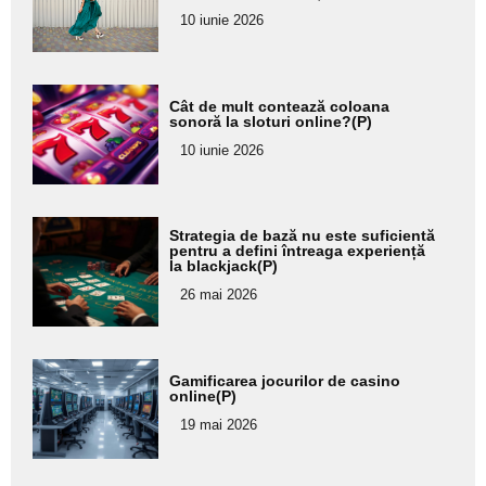
pentru
10 iunie 2026
subtitlu
Adaugă
Cât de mult contează coloana
aici textul
sonoră la sloturi online?(P)
pentru
10 iunie 2026
subtitlu
Adaugă
Strategia de bază nu este suficientă
aici textul
pentru a defini întreaga experiență
la blackjack(P)
pentru
26 mai 2026
subtitlu
Adaugă
Gamificarea jocurilor de casino
aici textul
online(P)
pentru
19 mai 2026
subtitlu