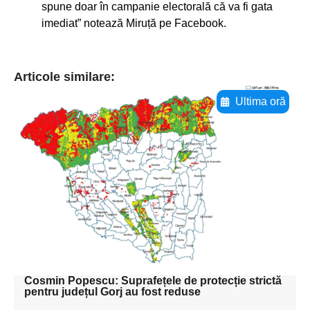
spune doar în campanie electorală că va fi gata
imediat” notează Miruță pe Facebook.
Articole similare:
Ultima oră
Adaugă aici textul pentru
subtitluAdaugă aici
textul pentru
subtitluAdaugă aici
textul pentru
subtitluAdaugă aici
textul pentru subti
Cosmin Popescu: Suprafețele de protecție strictă
pentru județul Gorj au fost reduse