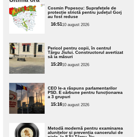
Adaugă
Cosmin Popescu: Suprafețele de
aici textul
protecție strictă pentru județul Gorj
au fost reduse
pentru
16:51
10 august 2026
subtitlu
Adaugă
Pericol pentru copii, în centrul
aici textul
Târgu Jiului. Constructorul avertizat
să ia măsuri
pentru
15:20
10 august 2026
subtitlu
Adaugă
CEO le-a răspuns parlamentarilor
aici textul
PSD. E cărbune pentru funcționarea
a 3 grupuri
pentru
15:16
10 august 2026
subtitlu
Adaugă
Metodă modernă pentru examinarea
aici textul
alunițelor și prevenția cancerului de
piele, la SJU Târgu Jiu