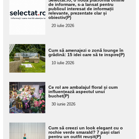
Selectat.ro, o nouă platformă online
aici textul
de informare, s-a lansat pentru
publicul interesat de informații
pentru
relevante, prezentate clar și
obiectiv(P)
subtitlu
20 iulie 2026
Adaugă
Cum să amenajezi o zonă lounge în
aici textul
grădină: 15 idei care să te inspire(P)
pentru
10 iulie 2026
subtitlu
Adaugă
Ce rol are ambalajul floral și cum
aici textul
influențează aspectul unui
buchet(P)
pentru
30 iunie 2026
subtitlu
Adaugă
Cum să creezi un look elegant cu o
aici textul
rochie verde smarald? 7 pași clari
pentru un outfit reușit(P)