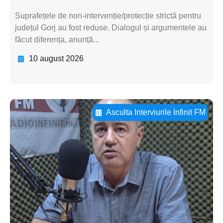
Suprafețele de non-intervenție/protecție strictă pentru
județul Gorj au fost reduse. Dialogul și argumentele au
făcut diferența, anunță...
10 august 2026
Asculta Interviurile Infinit FM
Adaugă aici textul pentru
subtitluAdaugă aici
textul pentru
subtitluAdaugă aici
textul pentru
subtitluAdaugă aici