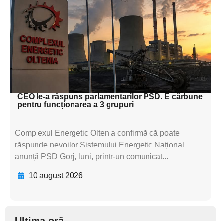
subtitluAdaugă aici
textul pentru
subtitluAdaugă aici
textul pentru
subtitluAdaugă aici
textul pentru subti
CEO le-a răspuns parlamentarilor PSD. E cărbune
pentru funcționarea a 3 grupuri
Complexul Energetic Oltenia confirmă că poate
răspunde nevoilor Sistemului Energetic Național,
anunță PSD Gorj, luni, printr-un comunicat...
10 august 2026
Ultima oră