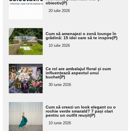
obiectiv(P)
subtitlu
20 iulie 2026
Adaugă
Cum să amenajezi o zonă lounge în
aici textul
grădină: 15 idei care să te inspire(P)
pentru
10 iulie 2026
subtitlu
Adaugă
Ce rol are ambalajul floral și cum
aici textul
influențează aspectul unui
buchet(P)
pentru
30 iunie 2026
subtitlu
Adaugă
Cum să creezi un look elegant cu o
aici textul
rochie verde smarald? 7 pași clari
pentru un outfit reușit(P)
pentru
10 iunie 2026
subtitlu