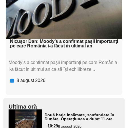
subtitluAdaugă aici
textul pentru
subtitluAdaugă aici
textul pentru subti
Nicușor Dan: Moody’s a confirmat pașii importanți
pe care România i-a făcut în ultimul an
Moody’s a confirmat pașii importanți pe care România
i-a făcut în ultimul an ca să își echilibreze...
8 august 2026
Ultima oră
Adaugă
Două barje încărcate, scufundate în
aici textul
Dunăre. Operaţiunea a durat 11 ore
pentru
10:29
8 august 2026