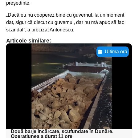
preşedinte.
„Dacă eu nu cooperez bine cu guvernul, la un moment
dat, sigur că discut cu guvernul, dar nu mă apuc să fac
scandal”, a precizat Antonescu.
Articole similare:
Ultima oră
Adaugă aici textul pentru
subtitluAdaugă aici
textul pentru
subtitluAdaugă aici
textul pentru
subtitluAdaugă aici
textul pentru subti
Două barje încărcate, scufundate în Dunăre.
Operaţiunea a durat 11 ore