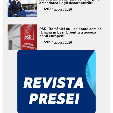
amendarea Legii decarbonizării
pentru
16:02
7 august 2026
subtitlu
Adaugă
PSD: României nu i se poate cere să
aici textul
rămână în beznă pentru a accesa
banii europeni!
pentru
15:05
7 august 2026
subtitlu