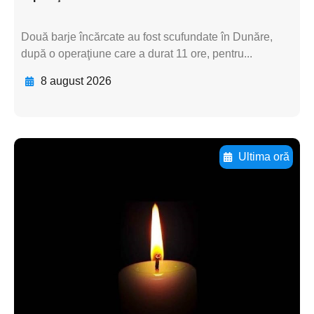
Două barje încărcate au fost scufundate în Dunăre,
după o operaţiune care a durat 11 ore, pentru...
8 august 2026
Ultima oră
Adaugă aici textul pentru
subtitluAdaugă aici
textul pentru
subtitluAdaugă aici
textul pentru
subtitluAdaugă aici