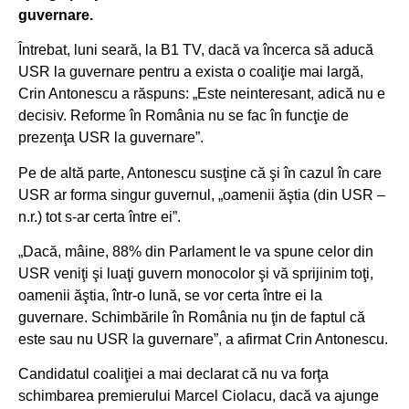
guvernare.
Întrebat, luni seară, la B1 TV, dacă va încerca să aducă
USR la guvernare pentru a exista o coaliţie mai largă,
Crin Antonescu a răspuns: „Este neinteresant, adică nu e
decisiv. Reforme în România nu se fac în funcţie de
prezenţa USR la guvernare”.
Pe de altă parte, Antonescu susţine că şi în cazul în care
USR ar forma singur guvernul, „oamenii ăştia (din USR –
n.r.) tot s-ar certa între ei”.
„Dacă, mâine, 88% din Parlament le va spune celor din
USR veniţi şi luaţi guvern monocolor şi vă sprijinim toţi,
oamenii ăştia, într-o lună, se vor certa între ei la
guvernare. Schimbările în România nu ţin de faptul că
este sau nu USR la guvernare”, a afirmat Crin Antonescu.
Candidatul coaliţiei a mai declarat că nu va forţa
schimbarea premierului Marcel Ciolacu, dacă va ajunge