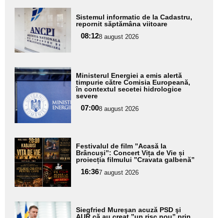
Adaugă
Sistemul informatic de la Cadastru,
aici textul
repornit săptămâna viitoare
pentru
08:12
8 august 2026
subtitlu
Adaugă
Ministerul Energiei a emis alertă
aici textul
timpurie către Comisia Europeană,
în contextul secetei hidrologice
pentru
severe
subtitlu
07:00
8 august 2026
Adaugă
Festivalul de film ”Acasă la
aici textul
Brâncuși”: Concert Vița de Vie și
proiecția filmului ”Cravata galbenă”
pentru
16:36
7 august 2026
subtitlu
Adaugă
Siegfried Mureşan acuză PSD şi
aici textul
AUR că au creat ”un risc nou” prin