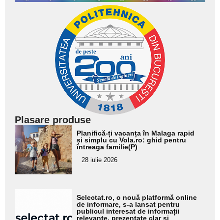
Plasare produse
Adaugă
Planifică-ți vacanța în Malaga rapid
aici textul
și simplu cu Vola.ro: ghid pentru
întreaga familie(P)
pentru
28 iulie 2026
subtitlu
Adaugă
Selectat.ro, o nouă platformă online
aici textul
de informare, s-a lansat pentru
publicul interesat de informații
pentru
relevante, prezentate clar și