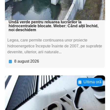
subtitluAdaugă aici
textul pentru subti
Undă verde pentru reluarea lucrărilor la
hidrocentralele blocate. Weber: Când alții închid,
noi deschidem
Legea, care permite continuarea unor proiecte
hidroenergetice începute înainte de 2007, pe suprafețe
devenite, ulterior, arii naturale...
8 august 2026
Ultima oră
Adaugă aici textul pentru
subtitluAdaugă aici
textul pentru