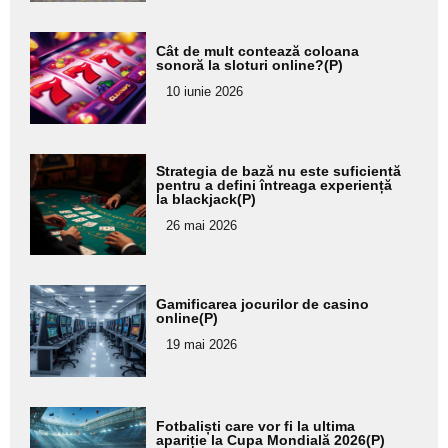
Adaugă
Cât de mult contează coloana
aici textul
sonoră la sloturi online?(P)
pentru
10 iunie 2026
subtitlu
Adaugă
Strategia de bază nu este suficientă
aici textul
pentru a defini întreaga experiență
la blackjack(P)
pentru
26 mai 2026
subtitlu
Adaugă
Gamificarea jocurilor de casino
aici textul
online(P)
pentru
19 mai 2026
subtitlu
Adaugă
Fotbaliști care vor fi la ultima
aici textul
apariție la Cupa Mondială 2026(P)