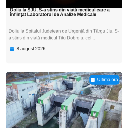
textul pentru subti
Doliu la SJU. S-a stins din viață medicul care a
înființat Laboratorul de Analize Medicale
Doliu la Spitalul Județean de Urgență din Târgu Jiu. S-
a stins din viață medicul Titu Dobroiu, cel...
8 august 2026
Ultima oră
Adaugă aici textul pentru
subtitluAdaugă aici
textul pentru
subtitluAdaugă aici
textul pentru