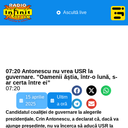
Ascultă live
07:20 Antonescu nu vrea USR la
guvernare. ”Oamenii ăștia, într-o lună, s-
ar certa între ei”
07:20
15 aprilie
Ultim
2025
a oră
Candidatul coaliţiei de guvernare la alegerile
prezidenţiale, Crin Antonescu, a declarat că, dacă va
ajunge preşedinte, nu va încerca să aducă USR la