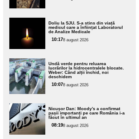
subtitlu
Adaugă
Doliu la SJU. S-a stins din viață
aici textul
medicul care a înființat Laboratorul
de Analize Medicale
pentru
10:17
8 august 2026
subtitlu
Adaugă
Undă verde pentru reluarea
aici textul
lucrărilor la hidrocentralele blocate.
Weber: Când alții închid, noi
pentru
deschidem
subtitlu
10:07
8 august 2026
Adaugă
Nicușor Dan: Moody’s a confirmat
aici textul
pașii importanți pe care România i-a
făcut în ultimul an
pentru
08:19
8 august 2026
subtitlu