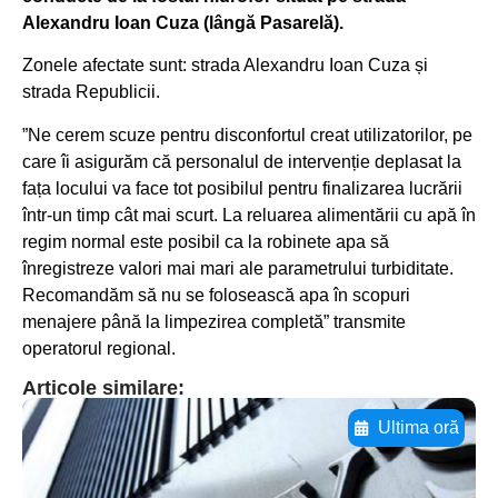
Alexandru Ioan Cuza (lângă Pasarelă).
Zonele afectate sunt: strada Alexandru Ioan Cuza și
strada Republicii.
”Ne cerem scuze pentru disconfortul creat utilizatorilor, pe
care îi asigurăm că personalul de intervenție deplasat la
fața locului va face tot posibilul pentru finalizarea lucrării
într-un timp cât mai scurt. La reluarea alimentării cu apă în
regim normal este posibil ca la robinete apa să
înregistreze valori mai mari ale parametrului turbiditate.
Recomandăm să nu se folosească apa în scopuri
menajere până la limpezirea completă” transmite
operatorul regional.
Articole similare:
Ultima oră
Adaugă aici textul pentru