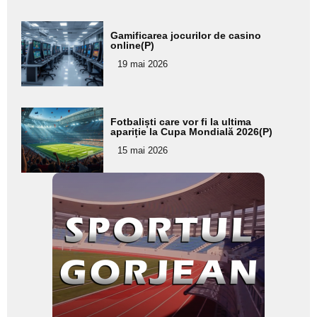
Adaugă
Gamificarea jocurilor de casino
aici textul
online(P)
pentru
19 mai 2026
subtitlu
Adaugă
Fotbaliști care vor fi la ultima
aici textul
apariție la Cupa Mondială 2026(P)
pentru
15 mai 2026
subtitlu