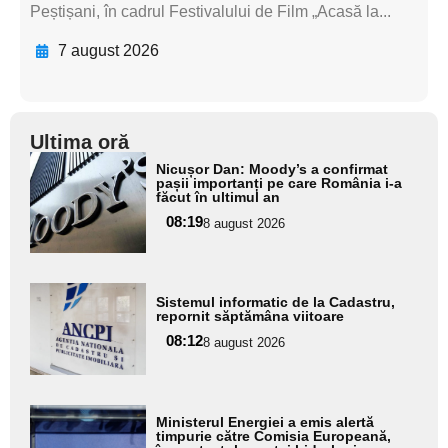
Peștișani, în cadrul Festivalului de Film „Acasă la...
7 august 2026
Ultima oră
Adaugă
Nicușor Dan: Moody’s a confirmat
aici textul
pașii importanți pe care România i-a
făcut în ultimul an
pentru
08:19
8 august 2026
subtitlu
Adaugă
Sistemul informatic de la Cadastru,
aici textul
repornit săptămâna viitoare
pentru
08:12
8 august 2026
subtitlu
Adaugă
Ministerul Energiei a emis alertă
aici textul
timpurie către Comisia Europeană,