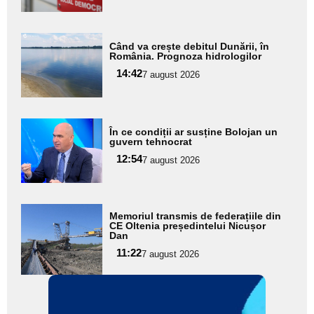
Adaugă
Când va crește debitul Dunării, în
aici textul
România. Prognoza hidrologilor
pentru
14:42
7 august 2026
subtitlu
Adaugă
În ce condiții ar susține Bolojan un
aici textul
guvern tehnocrat
pentru
12:54
7 august 2026
subtitlu
Adaugă
Memoriul transmis de federațiile din
aici textul
CE Oltenia președintelui Nicușor
Dan
pentru
11:22
7 august 2026
subtitlu