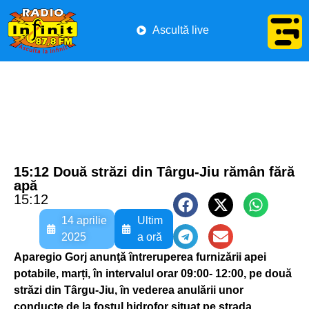
Ascultă live
15:12 Două străzi din Târgu-Jiu rămân fără
apă
15:12
14 aprilie
Ultim
2025
a oră
Aparegio Gorj anunţă întreruperea furnizării apei
potabile, marți, în intervalul orar 09:00- 12:00, pe două
străzi din Târgu-Jiu, în vederea anulării unor
conducte de la fostul hidrofor situat pe strada