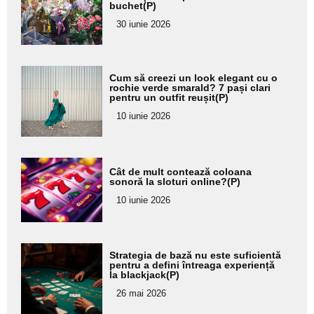
buchet(P)
pentru
30 iunie 2026
subtitlu
Adaugă
Cum să creezi un look elegant cu o
aici textul
rochie verde smarald? 7 pași clari
pentru un outfit reușit(P)
pentru
10 iunie 2026
subtitlu
Adaugă
Cât de mult contează coloana
aici textul
sonoră la sloturi online?(P)
pentru
10 iunie 2026
subtitlu
Adaugă
Strategia de bază nu este suficientă
aici textul
pentru a defini întreaga experiență
la blackjack(P)
pentru
26 mai 2026
subtitlu