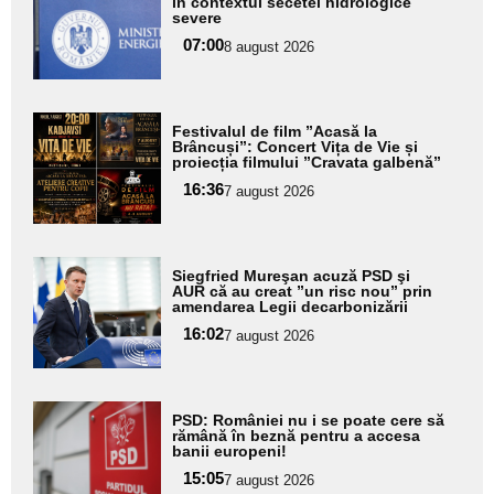
în contextul secetei hidrologice
pentru
severe
subtitlu
07:00
8 august 2026
Adaugă
Festivalul de film ”Acasă la
aici textul
Brâncuși”: Concert Vița de Vie și
proiecția filmului ”Cravata galbenă”
pentru
16:36
7 august 2026
subtitlu
Adaugă
Siegfried Mureşan acuză PSD şi
aici textul
AUR că au creat ”un risc nou” prin
amendarea Legii decarbonizării
pentru
16:02
7 august 2026
subtitlu
Adaugă
PSD: României nu i se poate cere să
aici textul
rămână în beznă pentru a accesa
banii europeni!
pentru
15:05
7 august 2026
subtitlu