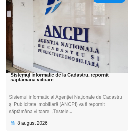
Adaugă aici textul pentru
subtitluAdaugă aici
textul pentru
subtitluAdaugă aici
textul pentru
subtitluAdaugă aici
textul pentru subti
Sistemul informatic de la Cadastru, repornit
săptămâna viitoare
Sistemul informatic al Agenției Naționale de Cadastru
și Publicitate Imobiliară (ANCPI) va fi repornit
săptămâna viitoare. „Testele...
8 august 2026