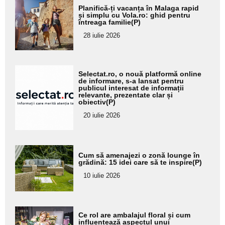
Adaugă
Planifică-ți vacanța în Malaga rapid
aici textul
și simplu cu Vola.ro: ghid pentru
întreaga familie(P)
pentru
28 iulie 2026
subtitlu
Adaugă
Selectat.ro, o nouă platformă online
aici textul
de informare, s-a lansat pentru
publicul interesat de informații
pentru
relevante, prezentate clar și
obiectiv(P)
subtitlu
20 iulie 2026
Adaugă
Cum să amenajezi o zonă lounge în
aici textul
grădină: 15 idei care să te inspire(P)
pentru
10 iulie 2026
subtitlu
Adaugă
Ce rol are ambalajul floral și cum
aici textul
influențează aspectul unui