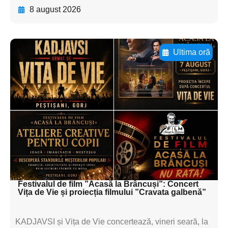
8 august 2026
Ultima oră
Adaugă aici textul pentru
subtitluAdaugă aici
textul pentru
subtitluAdaugă aici
textul pentru
subtitluAdaugă aici
textul pentru subti
Festivalul de film ”Acasă la Brâncuși”: Concert
Vița de Vie și proiecția filmului ”Cravata galbenă”
KADJAVSI și Vița de Vie concertează, vineri seară, la