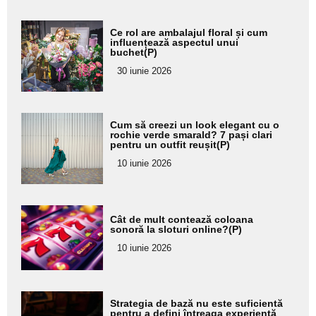
Adaugă
Ce rol are ambalajul floral și cum
aici textul
influențează aspectul unui
buchet(P)
pentru
30 iunie 2026
subtitlu
Adaugă
Cum să creezi un look elegant cu o
aici textul
rochie verde smarald? 7 pași clari
pentru un outfit reușit(P)
pentru
10 iunie 2026
subtitlu
Adaugă
Cât de mult contează coloana
aici textul
sonoră la sloturi online?(P)
pentru
10 iunie 2026
subtitlu
Adaugă
Strategia de bază nu este suficientă
aici textul
pentru a defini întreaga experiență