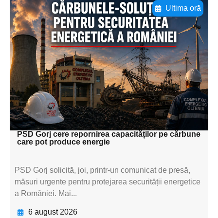
Ultima oră
Adaugă aici textul pentru
subtitluAdaugă aici
textul pentru
subtitluAdaugă aici
textul pentru
subtitluAdaugă aici
textul pentru subti
PSD Gorj cere repornirea capacităților pe cărbune
care pot produce energie
PSD Gorj solicită, joi, printr-un comunicat de presă,
măsuri urgente pentru protejarea securității energetice
a României. Mai...
6 august 2026