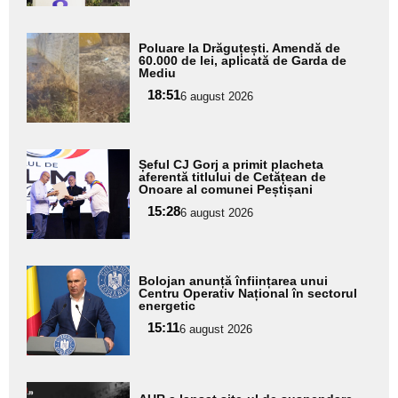
Adaugă
Poluare la Drăguțești. Amendă de
aici textul
60.000 de lei, aplicată de Garda de
Mediu
pentru
18:51
6 august 2026
subtitlu
Adaugă
Șeful CJ Gorj a primit placheta
aici textul
aferentă titlului de Cetățean de
Onoare al comunei Peștișani
pentru
15:28
6 august 2026
subtitlu
Adaugă
Bolojan anunță înființarea unui
aici textul
Centru Operativ Național în sectorul
energetic
pentru
15:11
6 august 2026
subtitlu
Adaugă