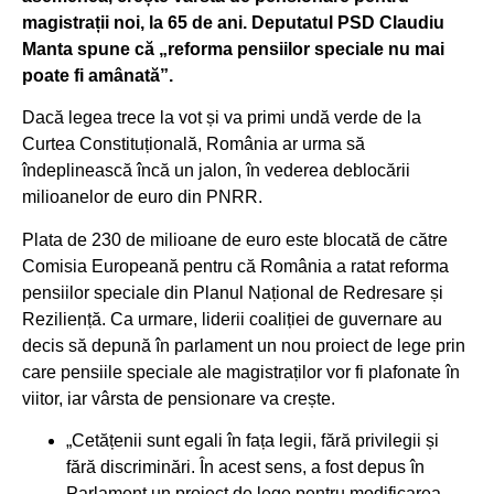
magistrații noi, la 65 de ani. Deputatul PSD Claudiu
Manta spune că „reforma pensiilor speciale nu mai
poate fi amânată”.
Dacă legea trece la vot și va primi undă verde de la
Curtea Constituțională, România ar urma să
îndeplinească încă un jalon, în vederea deblocării
milioanelor de euro din PNRR.
Plata de 230 de milioane de euro este blocată de către
Comisia Europeană pentru că România a ratat reforma
pensiilor speciale din Planul Național de Redresare și
Reziliență. Ca urmare, liderii coaliției de guvernare au
decis să depună în parlament un nou proiect de lege prin
care pensiile speciale ale magistraților vor fi plafonate în
viitor, iar vârsta de pensionare va crește.
„Cetățenii sunt egali în fața legii, fără privilegii și
fără discriminări. În acest sens, a fost depus în
Parlament un proiect de lege pentru modificarea