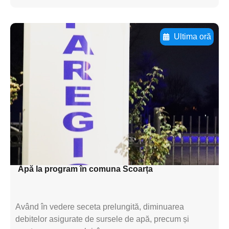
Ultima oră
Adaugă aici textul pentru
subtitluAdaugă aici
textul pentru
subtitluAdaugă aici
textul pentru
subtitluAdaugă aici
textul pentru subti
Apă la program în comuna Scoarța
Având în vedere seceta prelungită, diminuarea
debitelor asigurate de sursele de apă, precum și