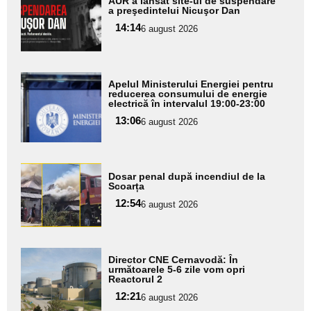
AUR a lansat site-ul de suspendare
aici textul
a preşedintelui Nicuşor Dan
pentru
14:14
6 august 2026
subtitlu
Adaugă
Apelul Ministerului Energiei pentru
aici textul
reducerea consumului de energie
electrică în intervalul 19:00-23:00
pentru
13:06
6 august 2026
subtitlu
Adaugă
Dosar penal după incendiul de la
aici textul
Scoarța
pentru
12:54
6 august 2026
subtitlu
Adaugă
Director CNE Cernavodă: În
aici textul
următoarele 5-6 zile vom opri
Reactorul 2
pentru
12:21
6 august 2026
subtitlu