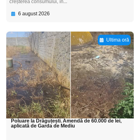
creșterea consumului, în...
6 august 2026
Ultima oră
Adaugă aici textul pentru
subtitluAdaugă aici
textul pentru
subtitluAdaugă aici
textul pentru
subtitluAdaugă aici
textul pentru subti
Poluare la Drăguțești. Amendă de 60.000 de lei,
aplicată de Garda de Mediu