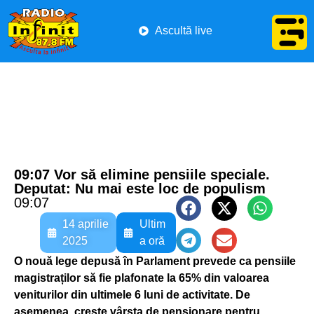
Ascultă live
09:07 Vor să elimine pensiile speciale.
Deputat: Nu mai este loc de populism
09:07
14 aprilie
Ultim
2025
a oră
O nouă lege depusă în Parlament prevede ca pensiile
magistraților să fie plafonate la 65% din valoarea
veniturilor din ultimele 6 luni de activitate. De
asemenea, crește vârsta de pensionare pentru