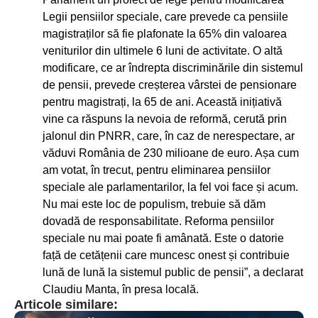
Legii pensiilor speciale, care prevede ca pensiile
magistraților să fie plafonate la 65% din valoarea
veniturilor din ultimele 6 luni de activitate. O altă
modificare, ce ar îndrepta discriminările din sistemul
de pensii, prevede creșterea vârstei de pensionare
pentru magistrați, la 65 de ani. Această inițiativă
vine ca răspuns la nevoia de reformă, cerută prin
jalonul din PNRR, care, în caz de nerespectare, ar
văduvi România de 230 milioane de euro. Așa cum
am votat, în trecut, pentru eliminarea pensiilor
speciale ale parlamentarilor, la fel voi face și acum.
Nu mai este loc de populism, trebuie să dăm
dovadă de responsabilitate. Reforma pensiilor
speciale nu mai poate fi amânată. Este o datorie
față de cetățenii care muncesc onest și contribuie
lună de lună la sistemul public de pensii”, a declarat
Claudiu Manta, în presa locală.
Articole similare: