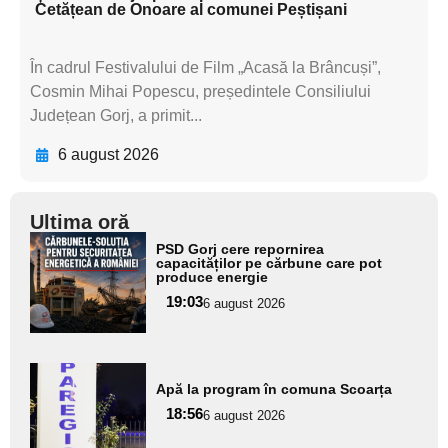
Cetățean de Onoare al comunei Peștișani
În cadrul Festivalului de Film „Acasă la Brâncuși”,
Cosmin Mihai Popescu, președintele Consiliului
Județean Gorj, a primit...
6 august 2026
Ultima oră
Adaugă
PSD Gorj cere repornirea
aici textul
capacităților pe cărbune care pot
produce energie
pentru
19:03
6 august 2026
subtitlu
Adaugă
Apă la program în comuna Scoarța
aici textul
18:56
pentru
6 august 2026
subtitlu