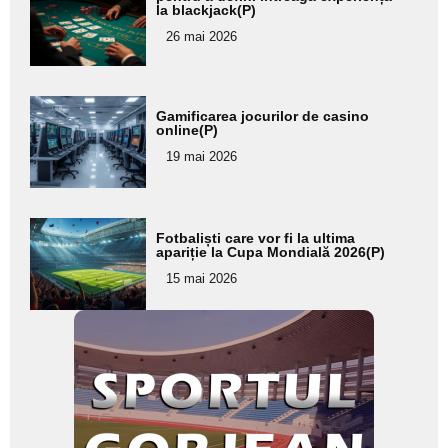
la blackjack(P)
pentru
26 mai 2026
subtitlu
Adaugă
Gamificarea jocurilor de casino
aici textul
online(P)
pentru
19 mai 2026
subtitlu
Adaugă
Fotbaliști care vor fi la ultima
aici textul
apariție la Cupa Mondială 2026(P)
pentru
15 mai 2026
subtitlu