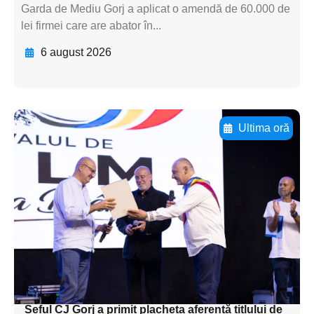
Garda de Mediu Gorj a aplicat o amendă de 60.000 de
lei firmei care are abator în...
6 august 2026
Ultima oră
Adaugă aici textul pentru
subtitluAdaugă aici
textul pentru
subtitluAdaugă aici
textul pentru
subtitluAdaugă aici
textul pentru subti
Șeful CJ Gorj a primit placheta aferentă titlului de