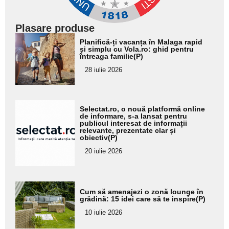
Plasare produse
Adaugă
Planifică-ți vacanța în Malaga rapid
aici textul
și simplu cu Vola.ro: ghid pentru
întreaga familie(P)
pentru
28 iulie 2026
subtitlu
Adaugă
Selectat.ro, o nouă platformă online
aici textul
de informare, s-a lansat pentru
publicul interesat de informații
pentru
relevante, prezentate clar și
obiectiv(P)
subtitlu
20 iulie 2026
Adaugă
Cum să amenajezi o zonă lounge în
aici textul
grădină: 15 idei care să te inspire(P)
pentru
10 iulie 2026
subtitlu