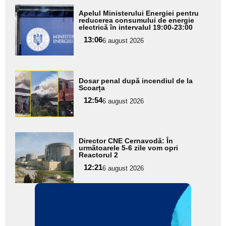
Adaugă
Apelul Ministerului Energiei pentru
aici textul
reducerea consumului de energie
electrică în intervalul 19:00-23:00
pentru
13:06
6 august 2026
subtitlu
Adaugă
Dosar penal după incendiul de la
aici textul
Scoarța
pentru
12:54
6 august 2026
subtitlu
Adaugă
Director CNE Cernavodă: În
aici textul
următoarele 5-6 zile vom opri
Reactorul 2
pentru
12:21
6 august 2026
subtitlu