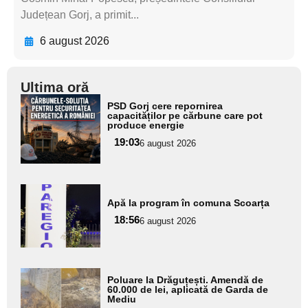
Județean Gorj, a primit...
6 august 2026
Ultima oră
Adaugă
PSD Gorj cere repornirea
aici textul
capacităților pe cărbune care pot
produce energie
pentru
19:03
6 august 2026
subtitlu
Adaugă
Apă la program în comuna Scoarța
aici textul
18:56
pentru
6 august 2026
subtitlu
Adaugă
Poluare la Drăguțești. Amendă de
aici textul
60.000 de lei, aplicată de Garda de
Mediu
pentru