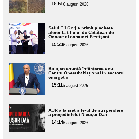
18:51
6 august 2026
subtitlu
Adaugă
Șeful CJ Gorj a primit placheta
aici textul
aferentă titlului de Cetățean de
Onoare al comunei Peștișani
pentru
15:28
6 august 2026
subtitlu
Adaugă
Bolojan anunță înființarea unui
aici textul
Centru Operativ Național în sectorul
energetic
pentru
15:11
6 august 2026
subtitlu
Adaugă
AUR a lansat site-ul de suspendare
aici textul
a preşedintelui Nicuşor Dan
pentru
14:14
6 august 2026
subtitlu