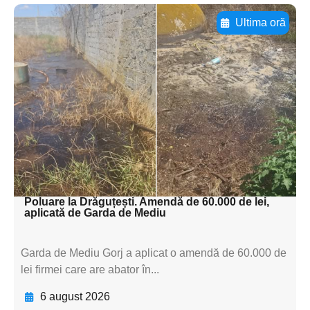
Ultima oră
Adaugă aici textul pentru
subtitluAdaugă aici
textul pentru
subtitluAdaugă aici
textul pentru
subtitluAdaugă aici
textul pentru subti
Poluare la Drăguțești. Amendă de 60.000 de lei,
aplicată de Garda de Mediu
Garda de Mediu Gorj a aplicat o amendă de 60.000 de
lei firmei care are abator în...
6 august 2026