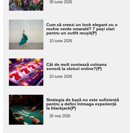
30 iunie 2026
subtitlu
Adaugă
Cum să creezi un look elegant cu o
aici textul
rochie verde smarald? 7 pași clari
pentru un outfit reușit(P)
pentru
10 iunie 2026
subtitlu
Adaugă
Cât de mult contează coloana
aici textul
sonoră la sloturi online?(P)
pentru
10 iunie 2026
subtitlu
Adaugă
Strategia de bază nu este suficientă
aici textul
pentru a defini întreaga experiență
la blackjack(P)
pentru
26 mai 2026
subtitlu