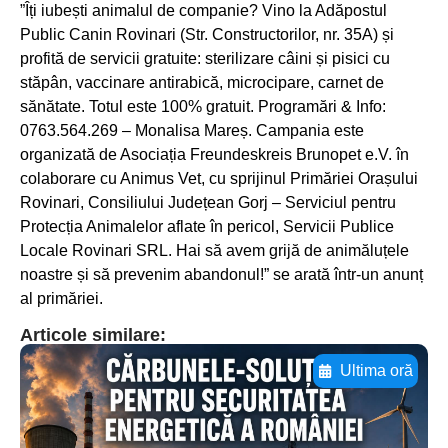
”Îți iubești animalul de companie? Vino la Adăpostul
Public Canin Rovinari (Str. Constructorilor, nr. 35A) și
profită de servicii gratuite: sterilizare câini și pisici cu
stăpân, vaccinare antirabică, microcipare, carnet de
sănătate. Totul este 100% gratuit. Programări & Info:
0763.564.269 – Monalisa Mareș. Campania este
organizată de Asociația Freundeskreis Brunopet e.V. în
colaborare cu Animus Vet, cu sprijinul Primăriei Orașului
Rovinari, Consiliului Județean Gorj – Serviciul pentru
Protecția Animalelor aflate în pericol, Servicii Publice
Locale Rovinari SRL. Hai să avem grijă de animăluțele
noastre și să prevenim abandonul!” se arată într-un anunț
al primăriei.
Articole similare:
Ultima oră
Adaugă aici textul pentru
subtitluAdaugă aici