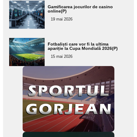
Adaugă
Gamificarea jocurilor de casino
aici textul
online(P)
pentru
19 mai 2026
subtitlu
Adaugă
Fotbaliști care vor fi la ultima
aici textul
apariție la Cupa Mondială 2026(P)
pentru
15 mai 2026
subtitlu