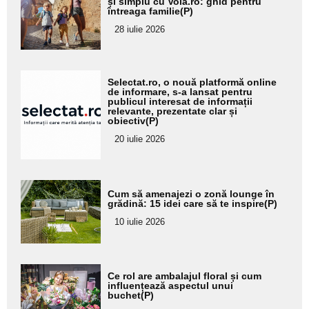
aici textul
și simplu cu Vola.ro: ghid pentru
întreaga familie(P)
pentru
28 iulie 2026
subtitlu
Adaugă
Selectat.ro, o nouă platformă online
aici textul
de informare, s-a lansat pentru
publicul interesat de informații
pentru
relevante, prezentate clar și
obiectiv(P)
subtitlu
20 iulie 2026
Adaugă
Cum să amenajezi o zonă lounge în
aici textul
grădină: 15 idei care să te inspire(P)
pentru
10 iulie 2026
subtitlu
Adaugă
Ce rol are ambalajul floral și cum
aici textul
influențează aspectul unui
buchet(P)
pentru