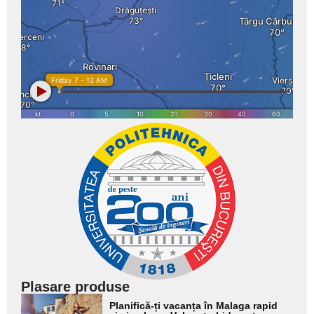
Plasare produse
Adaugă
Planifică-ți vacanța în Malaga rapid