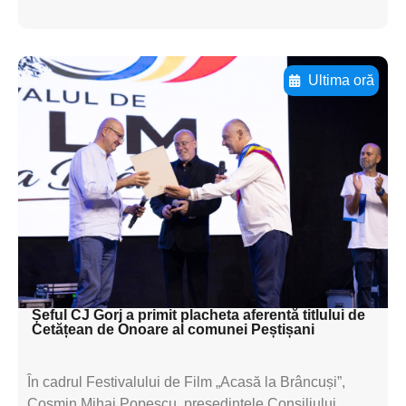
Ultima oră
Adaugă aici textul pentru
subtitluAdaugă aici
textul pentru
subtitluAdaugă aici
textul pentru
subtitluAdaugă aici
textul pentru subti
Șeful CJ Gorj a primit placheta aferentă titlului de
Cetățean de Onoare al comunei Peștișani
În cadrul Festivalului de Film „Acasă la Brâncuși”,
Cosmin Mihai Popescu, președintele Consiliului