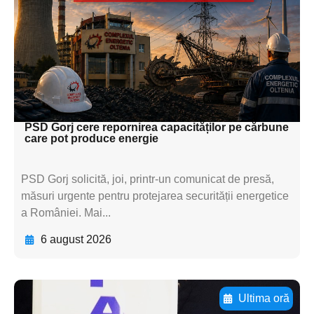
textul pentru
subtitluAdaugă aici
textul pentru
subtitluAdaugă aici
textul pentru subti
PSD Gorj cere repornirea capacităților pe cărbune
care pot produce energie
PSD Gorj solicită, joi, printr-un comunicat de presă,
măsuri urgente pentru protejarea securității energetice
a României. Mai...
6 august 2026
Ultima oră