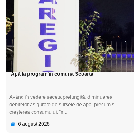
Adaugă aici textul pentru
subtitluAdaugă aici
textul pentru
subtitluAdaugă aici
textul pentru
subtitluAdaugă aici
textul pentru subti
Apă la program în comuna Scoarța
Având în vedere seceta prelungită, diminuarea
debitelor asigurate de sursele de apă, precum și
creșterea consumului, în...
6 august 2026