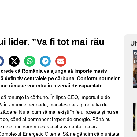
 lider. ”Va fi tot mai rău
Ul
a
j, crede că România va ajunge să importe masiv
s
idă definitiv centralele pe cărbune. Conform normelor
bune rămase vor intra în rezervă de capacitate.
 să renunțe la cărbune. În lipsa CEO, importurile de
W în anumite perioade, mai ales dacă producția de
a
zătoare. Nu ai cum să mai exiști în felul acesta și nu se
ice, când ai permanent import de energie. Până nu
s
 cele nucleare nu există altă variantă în afara
 Complexul Energetic Oltenia. Să ne gândim că o unitate