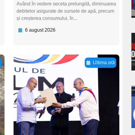
s
Având în vedere seceta prelungită, diminuarea
debitelor asigurate de sursele de apă, precum
și creșterea consumului, în...
6 august 2026
a
s
ă
Ultima oră
Adaugă aici textul
pentru
subtitluAdaugă aici
a
textul pentru
subtitluAdaugă aici
s
textul pentru
subtitluAdaugă aici