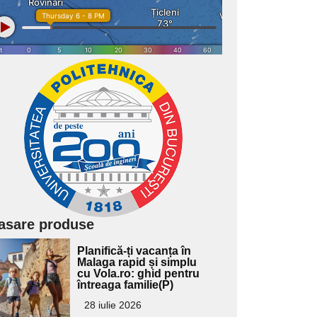
asare produse
Adaugă
Planifică-ți vacanța în
ici textul
Malaga rapid și simplu
cu Vola.ro: ghid pentru
pentru
întreaga familie(P)
ubtitlu
28 iulie 2026