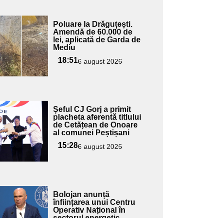
Adaugă
Poluare la Drăguțești.
ici textul
Amendă de 60.000 de
lei, aplicată de Garda de
pentru
Mediu
ubtitlu
18:51
6 august 2026
Adaugă
Șeful CJ Gorj a primit
ici textul
placheta aferentă titlului
de Cetățean de Onoare
pentru
al comunei Peștișani
ubtitlu
15:28
6 august 2026
Adaugă
Bolojan anunță
ici textul
înființarea unui Centru
Operativ Național în
pentru
sectorul energetic