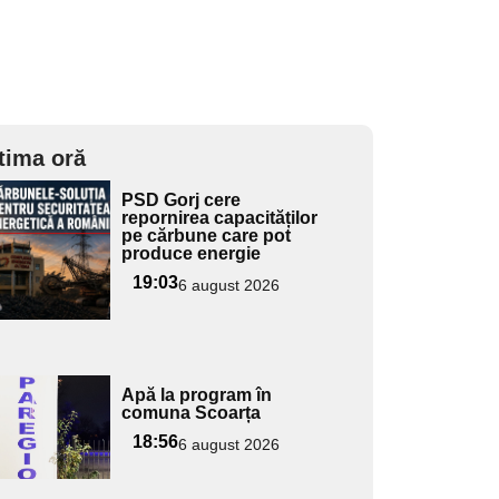
tima oră
Adaugă
PSD Gorj cere
ici textul
repornirea capacităților
pe cărbune care pot
pentru
produce energie
ubtitlu
19:03
6 august 2026
Adaugă
Apă la program în
ici textul
comuna Scoarța
pentru
18:56
6 august 2026
ubtitlu