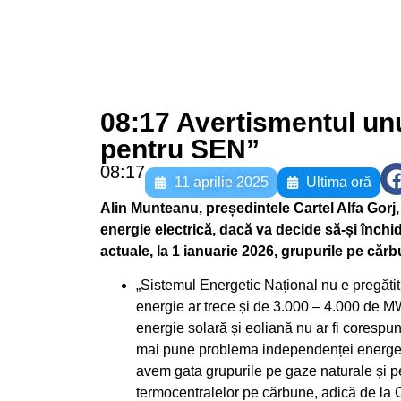
08:17 Avertismentul unui
pentru SEN”
08:17
11 aprilie 2025
Ultima oră
Alin Munteanu, președintele Cartel Alfa Gor
energie electrică, dacă va decide să-și înch
actuale, la 1 ianuarie 2026, grupurile pe căr
„Sistemul Energetic Național nu e pregătit
energie ar trece și de 3.000 – 4.000 de M
energie solară și eoliană nu ar fi corespun
mai pune problema independenței energet
avem gata grupurile pe gaze naturale și pe
termocentralelor pe cărbune, adică de la