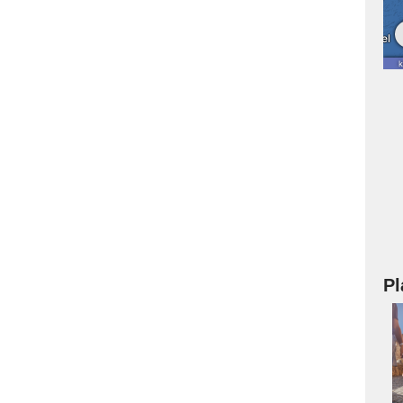
Pl
a
s