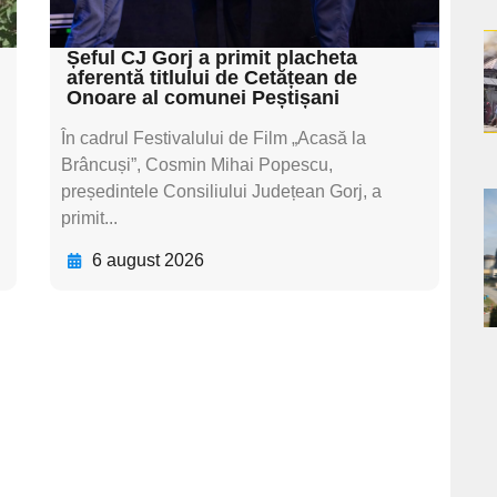
textul pentru subti
Șeful CJ Gorj a primit placheta
a
aferentă titlului de Cetățean de
Onoare al comunei Peștișani
s
În cadrul Festivalului de Film „Acasă la
Brâncuși”, Cosmin Mihai Popescu,
președintele Consiliului Județean Gorj, a
primit...
a
6 august 2026
s