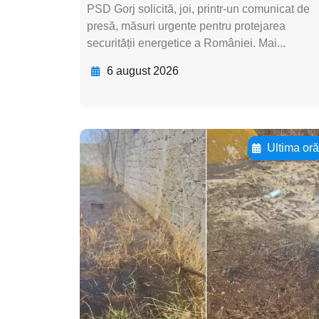
PSD Gorj solicită, joi, printr-un comunicat de
presă, măsuri urgente pentru protejarea
securității energetice a României. Mai...
6 august 2026
Ultima or
Adaugă aici textul
pentru
subtitluAdaugă aici
textul pentru
subtitluAdaugă aici
textul pentru
subtitluAdaugă aici