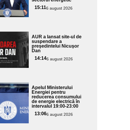
ubtitlu
15:11
6 august 2026
Adaugă
AUR a lansat site-ul de
ici textul
suspendare a
preşedintelui Nicuşor
pentru
Dan
ubtitlu
14:14
6 august 2026
Adaugă
Apelul Ministerului
ici textul
Energiei pentru
reducerea consumului
pentru
de energie electrică în
ubtitlu
intervalul 19:00-23:00
13:06
6 august 2026