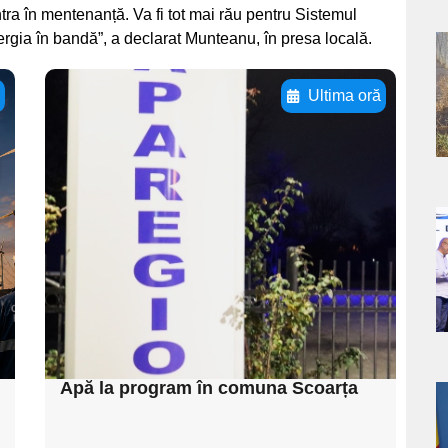
tra în mentenanță. Va fi tot mai rău pentru Sistemul
ergia în bandă”, a declarat Munteanu, în presa locală.
a
ă
Ultima oră
s
Adaugă aici textul
pentru
subtitluAdaugă aici
textul pentru
a
subtitluAdaugă aici
textul pentru
s
subtitluAdaugă aici
textul pentru subti
Apă la program în comuna Scoarța
a