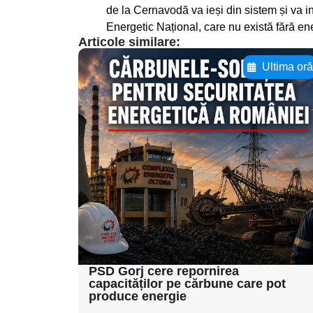
de la Cernavodă va ieși din sistem și va in
Energetic Național, care nu există fără en
Articole similare:
Ultima or
Adaugă aici textul
pentru
subtitluAdaugă aici
textul pentru
subtitluAdaugă aici
textul pentru
subtitluAdaugă aici
textul pentru subti
PSD Gorj cere repornirea
capacităților pe cărbune care pot
produce energie