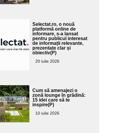
Adaugă
Selectat.ro, o nouă
ici textul
platformă online de
informare, s-a lansat
pentru
pentru publicul interesat
ubtitlu
de informații relevante,
prezentate clar și
obiectiv(P)
20 iulie 2026
Adaugă
Cum să amenajezi o
ici textul
zonă lounge în grădină:
15 idei care să te
pentru
inspire(P)
ubtitlu
10 iulie 2026