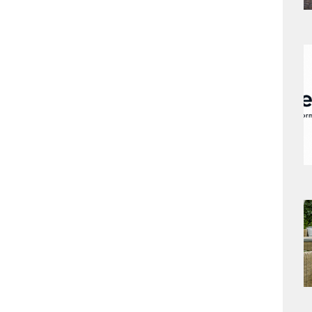
a
s
a
s