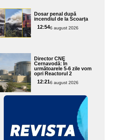
Adaugă
Dosar penal după
ici textul
incendiul de la Scoarța
pentru
12:54
6 august 2026
ubtitlu
Adaugă
Director CNE
ici textul
Cernavodă: În
următoarele 5-6 zile vom
pentru
opri Reactorul 2
ubtitlu
12:21
6 august 2026