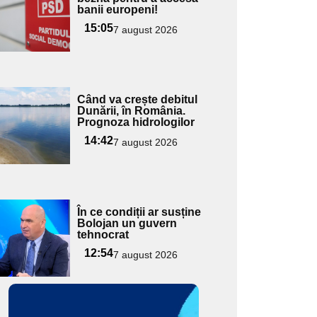
pentru
banii europeni!
ubtitlu
15:05
7 august 2026
Adaugă
Când va crește debitul
ici textul
Dunării, în România.
Prognoza hidrologilor
pentru
ubtitlu
14:42
7 august 2026
Adaugă
În ce condiții ar susține
ici textul
Bolojan un guvern
tehnocrat
pentru
ubtitlu
12:54
7 august 2026