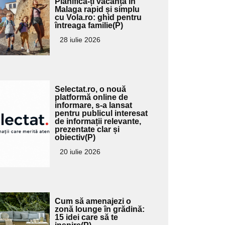
Planifică-ți vacanța în
ici textul
Malaga rapid și simplu
cu Vola.ro: ghid pentru
pentru
întreaga familie(P)
ubtitlu
28 iulie 2026
Adaugă
Selectat.ro, o nouă
ici textul
platformă online de
informare, s-a lansat
pentru
pentru publicul interesat
ubtitlu
de informații relevante,
prezentate clar și
obiectiv(P)
20 iulie 2026
Adaugă
Cum să amenajezi o
ici textul
zonă lounge în grădină:
15 idei care să te
pentru