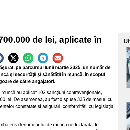
0.000 de lei, aplicate în
Ul
a
fășurat, pe parcursul lunii martie 2025, un număr de
s
ncă și securității și sănătății în muncă, în scopul
vigoare de către angajatori.
de muncă au aplicat 102 sancțiuni contravenționale,
.000 lei. De asemenea, au fost dispuse 335 de măsuri cu
ențelor constatate și asigurării conformității cu legislația
a
s
combaterea fenomenului de muncă nedeclarată. În