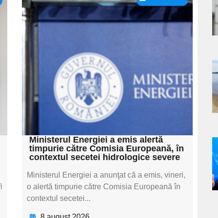
Adaugă aici textul
s
pentru
subtitluAdaugă aici
textul pentru
subtitluAdaugă aici
a
textul pentru
s
subtitluAdaugă aici
textul pentru subti
Ministerul Energiei a emis alertă
timpurie către Comisia Europeană, în
a
contextul secetei hidrologice severe
s
Ministerul Energiei a anunţat că a emis, vineri,
i
o alertă timpurie către Comisia Europeană în
contextul secetei...
8 august 2026