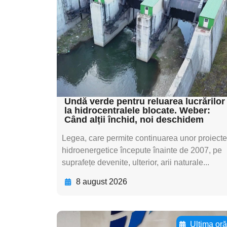
subtitluAdaugă aici
textul pentru
subtitluAdaugă aici
textul pentru
subtitluAdaugă aici
textul pentru subti
Undă verde pentru reluarea lucrărilor
la hidrocentralele blocate. Weber:
Când alții închid, noi deschidem
Legea, care permite continuarea unor proiecte
hidroenergetice începute înainte de 2007, pe
suprafețe devenite, ulterior, arii naturale...
8 august 2026
Ultima or