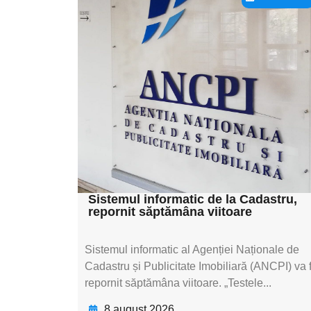
Adaugă aici textul
pentru
subtitluAdaugă aici
textul pentru
subtitluAdaugă aici
textul pentru
subtitluAdaugă aici
textul pentru subti
Sistemul informatic de la Cadastru,
repornit săptămâna viitoare
Sistemul informatic al Agenției Naționale de
Cadastru și Publicitate Imobiliară (ANCPI) va f
repornit săptămâna viitoare. „Testele...
8 august 2026