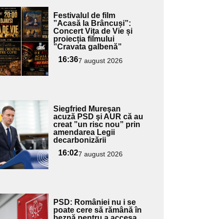
Adaugă
Festivalul de film
ici textul
”Acasă la Brâncuși”:
Concert Vița de Vie și
pentru
proiecția filmului
ubtitlu
”Cravata galbenă”
16:36
7 august 2026
Adaugă
Siegfried Mureşan
ici textul
acuză PSD şi AUR că au
creat ”un risc nou” prin
pentru
amendarea Legii
ubtitlu
decarbonizării
16:02
7 august 2026
Adaugă
PSD: României nu i se
ici textul
poate cere să rămână în
beznă pentru a accesa