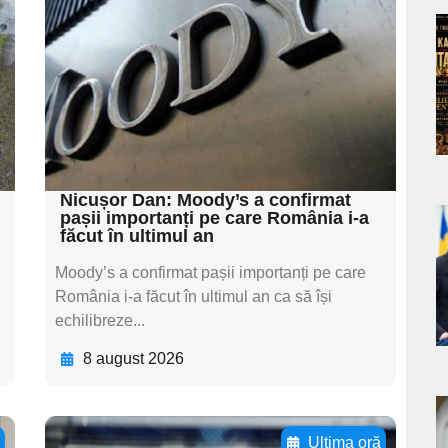
subtitluAdaugă aici
textul pentru
a
subtitluAdaugă aici
s
textul pentru
subtitluAdaugă aici
textul pentru subti
Nicușor Dan: Moody’s a confirmat
pașii importanți pe care România i-a
făcut în ultimul an
a
Moody’s a confirmat pașii importanți pe care
s
România i-a făcut în ultimul an ca să își
echilibreze...
8 august 2026
a
ă
Ultima oră