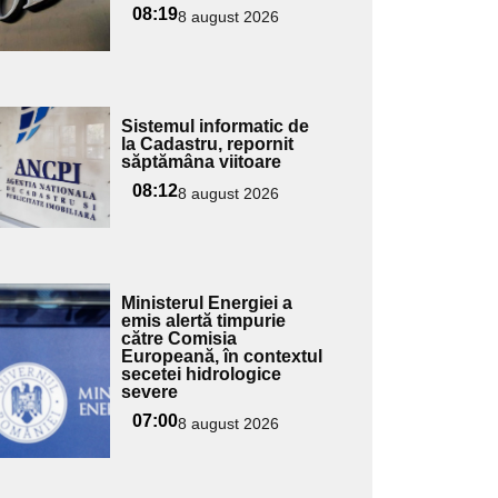
08:19
8 august 2026
Adaugă
Sistemul informatic de
ici textul
la Cadastru, repornit
săptămâna viitoare
pentru
ubtitlu
08:12
8 august 2026
Adaugă
Ministerul Energiei a
ici textul
emis alertă timpurie
către Comisia
pentru
Europeană, în contextul
ubtitlu
secetei hidrologice
severe
07:00
8 august 2026