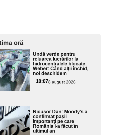
tima oră
Adaugă
Undă verde pentru
ici textul
reluarea lucrărilor la
hidrocentralele blocate.
pentru
Weber: Când alții închid,
ubtitlu
noi deschidem
10:07
8 august 2026
Adaugă
Nicușor Dan: Moody’s a
ici textul
confirmat pașii
importanți pe care
pentru
România i-a făcut în
ubtitlu
ultimul an