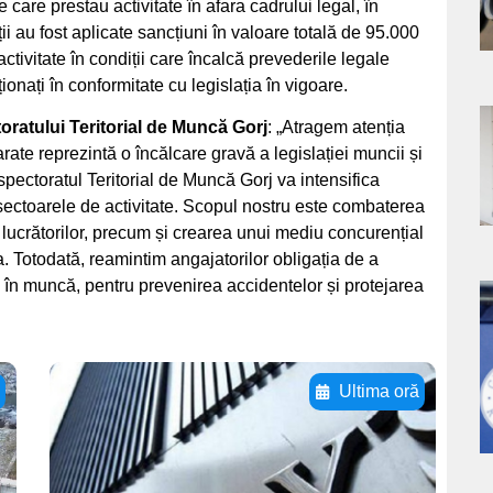
 care prestau activitate în afara cadrului legal, în
ții au fost aplicate sancțiuni în valoare totală de 95.000
ctivitate în condiții care încalcă prevederile legale
ionați în conformitate cu legislația în vigoare.
ratului Teritorial de Muncă Gorj
: „Atragem atenția
a
arate reprezintă o încălcare gravă a legislației muncii și
nspectoratul Teritorial de Muncă Gorj va intensifica
s
 sectoarele de activitate. Scopul nostru este combaterea
r lucrătorilor, precum și crearea unui mediu concurențial
a. Totodată, reamintim angajatorilor obligația de a
e în muncă, pentru prevenirea accidentelor și protejarea
a
s
ă
Ultima oră
Adaugă aici textul
pentru