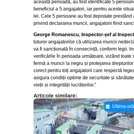
această perioadă, au fost identificate 5 persoane
beneficiul a 5 angajatori, iar pentru aceste situa
lei. Cele 5 persoane au fost depistate prestând a
privind declararea muncii, angajatorii fiind sancț
George Romanescu, Inspector-șef al Inspecto
tuturor angajatorilor că utilizarea muncii nedecl
va fi sancționată în consecință, conform legii. I
verificările în perioada următoare, vizând toate
fermă a muncii la negru și protejarea drepturilo
corect pentru toți angajatorii care respectă lege
asigura condiții optime de securitate și sănătat
vieții și integrității lucrătorilor.”
Articole similare:
Ultima or
Adaugă aici textul
pentru