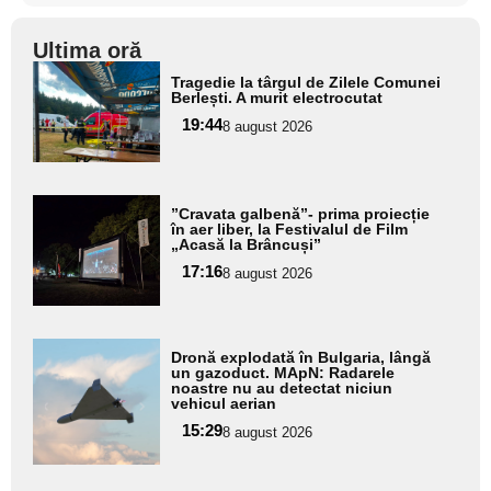
Ultima oră
Adaugă
Tragedie la târgul de Zilele Comunei
aici textul
Berlești. A murit electrocutat
pentru
19:44
8 august 2026
subtitlu
Adaugă
”Cravata galbenă”- prima proiecție
aici textul
în aer liber, la Festivalul de Film
„Acasă la Brâncuși”
pentru
17:16
8 august 2026
subtitlu
Adaugă
Dronă explodată în Bulgaria, lângă
aici textul
un gazoduct. MApN: Radarele
noastre nu au detectat niciun
pentru
vehicul aerian
subtitlu
15:29
8 august 2026