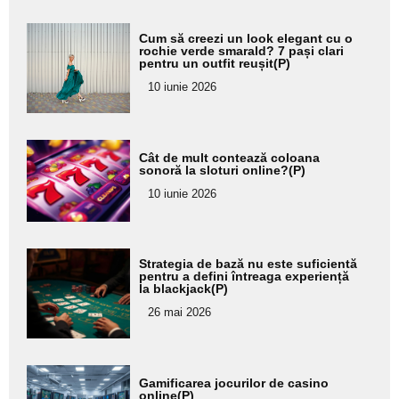
Adaugă
Cum să creezi un look elegant cu o
aici textul
rochie verde smarald? 7 pași clari
pentru un outfit reușit(P)
pentru
10 iunie 2026
subtitlu
Adaugă
Cât de mult contează coloana
aici textul
sonoră la sloturi online?(P)
pentru
10 iunie 2026
subtitlu
Adaugă
Strategia de bază nu este suficientă
aici textul
pentru a defini întreaga experiență
la blackjack(P)
pentru
26 mai 2026
subtitlu
Adaugă
Gamificarea jocurilor de casino
aici textul
online(P)