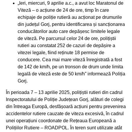
„Ieri, miercuri, 9 aprilie a.c., a avut loc Maratonul de
Viteză – o acțiune de 24 de ore, timp în care
echipaje de poliție rutieră au acționat pe drumurile
din județul Gorj, pentru identificarea și sancționarea
conducătorilor auto care depășesc limitele legale
de viteză. Pe parcursul celor 24 de ore, polițiștii
rutieri au constatat 252 de cazuri de depășire a
vitezei legale, fiind reținute 18 permise de
conducere. Cea mai mare viteză înregistrată a fost
de 142 de km/h, pe un tronson de drum unde limita
legală de viteză este de 50 km/h” informează Poliția
Gorj.
În perioada 7 – 13 aprilie 2025, polițiștii rutieri din cadrul
Inspectoratului de Poliție Județean Gorj, alături de colegi
din întreaga Europă, desfășoară acțiuni pentru prevenirea
accidentelor rutiere cauzate de viteza excesivă, în cadrul
unei operațiuni coordonate de Rețeaua Europeană a
Polițiilor Rutiere – ROADPOL. În teren sunt utilizate atât