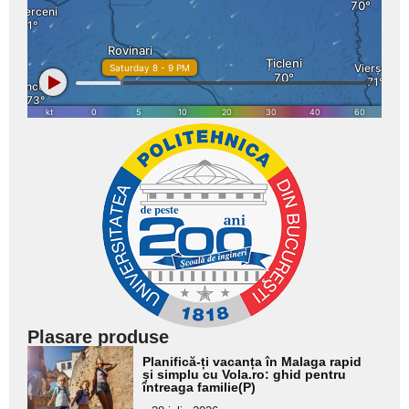
Plasare produse
Adaugă
Planifică-ți vacanța în Malaga rapid
aici textul
și simplu cu Vola.ro: ghid pentru
întreaga familie(P)
pentru