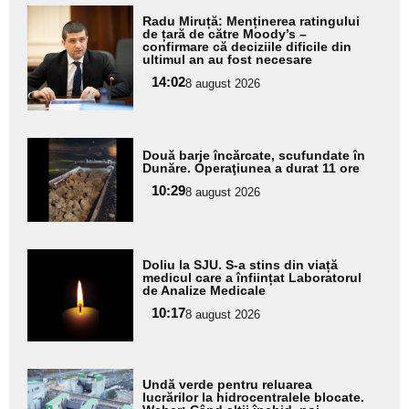
Adaugă
Radu Miruță: Menținerea ratingului
aici textul
de țară de către Moody’s –
confirmare că deciziile dificile din
pentru
ultimul an au fost necesare
subtitlu
14:02
8 august 2026
Adaugă
Două barje încărcate, scufundate în
aici textul
Dunăre. Operaţiunea a durat 11 ore
pentru
10:29
8 august 2026
subtitlu
Adaugă
Doliu la SJU. S-a stins din viață
aici textul
medicul care a înființat Laboratorul
de Analize Medicale
pentru
10:17
8 august 2026
subtitlu
Adaugă
Undă verde pentru reluarea
aici textul
lucrărilor la hidrocentralele blocate.