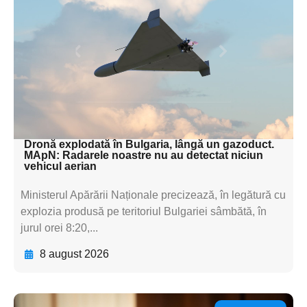
subtitluAdaugă aici
textul pentru
subtitluAdaugă aici
textul pentru
subtitluAdaugă aici
textul pentru subti
Dronă explodată în Bulgaria, lângă un gazoduct.
MApN: Radarele noastre nu au detectat niciun
vehicul aerian
Ministerul Apărării Naționale precizează, în legătură cu
explozia produsă pe teritoriul Bulgariei sâmbătă, în
jurul orei 8:20,...
8 august 2026