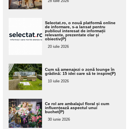
28 iulie 2026
subtitlu
Adaugă
Selectat.ro, o nouă platformă online
aici textul
de informare, s-a lansat pentru
publicul interesat de informații
pentru
relevante, prezentate clar și
obiectiv(P)
subtitlu
20 iulie 2026
Adaugă
Cum să amenajezi o zonă lounge în
aici textul
grădină: 15 idei care să te inspire(P)
pentru
10 iulie 2026
subtitlu
Adaugă
Ce rol are ambalajul floral și cum
aici textul
influențează aspectul unui
buchet(P)
pentru
30 iunie 2026
subtitlu