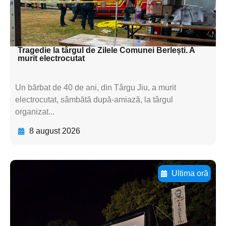
textul pentru
subtitluAdaugă aici
textul pentru subti
Tragedie la târgul de Zilele Comunei Berlești. A
murit electrocutat
Un bărbat de 40 de ani, din Târgu Jiu, a murit
electrocutat, sâmbătă după-amiază, la târgul
organizat...
8 august 2026
Ultima oră
Adaugă aici textul pentru
subtitluAdaugă aici
textul pentru