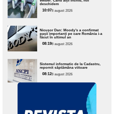
Weber: Când alții închid, noi
pentru
deschidem
subtitlu
10:07
8 august 2026
Adaugă
Nicușor Dan: Moody’s a confirmat
aici textul
pașii importanți pe care România i-a
făcut în ultimul an
pentru
08:19
8 august 2026
subtitlu
Adaugă
Sistemul informatic de la Cadastru,
aici textul
repornit săptămâna viitoare
pentru
08:12
8 august 2026
subtitlu