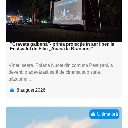
subtitluAdaugă aici
textul pentru
subtitluAdaugă aici
textul pentru subti
”Cravata galbenă”- prima proiecție în aer liber, la
Festivalul de Film „Acasă la Brâncuși”
Vineri seara, Poiana Nucet din comuna Peștișani, a
devenit o adevărată sală de cinema sub stele,
găzduind...
8 august 2026
Ultima oră
Adaugă aici textul pentru