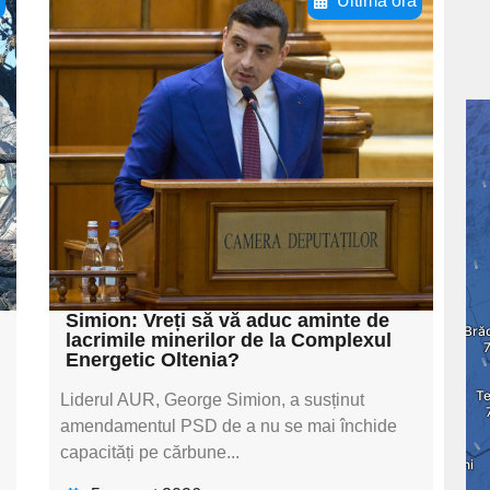
ă
Ultima oră
Adaugă aici textul
pentru
subtitluAdaugă aici
textul pentru
subtitluAdaugă aici
textul pentru
subtitluAdaugă aici
textul pentru subti
Simion: Vreți să vă aduc aminte de
lacrimile minerilor de la Complexul
Energetic Oltenia?
Liderul AUR, George Simion, a susținut
amendamentul PSD de a nu se mai închide
capacități pe cărbune...