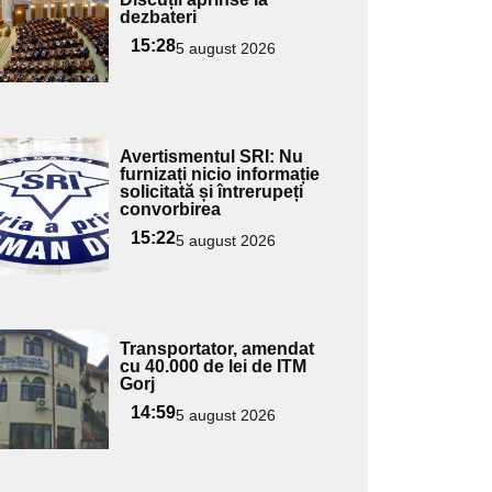
dezbateri
15:28
5 august 2026
Adaugă
Avertismentul SRI: Nu
ici textul
furnizați nicio informație
solicitată și întrerupeți
pentru
convorbirea
ubtitlu
15:22
5 august 2026
Adaugă
Transportator, amendat
ici textul
cu 40.000 de lei de ITM
Gorj
pentru
ubtitlu
14:59
5 august 2026