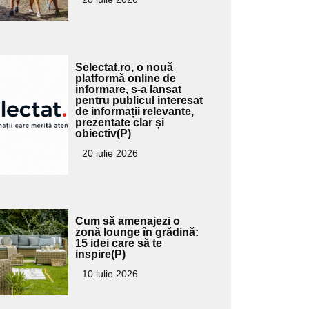
Adaugă
Selectat.ro, o nouă
ici textul
platformă online de
informare, s-a lansat
pentru
pentru publicul interesat
ubtitlu
de informații relevante,
prezentate clar și
obiectiv(P)
20 iulie 2026
Adaugă
Cum să amenajezi o
ici textul
zonă lounge în grădină:
15 idei care să te
pentru
inspire(P)
ubtitlu
10 iulie 2026