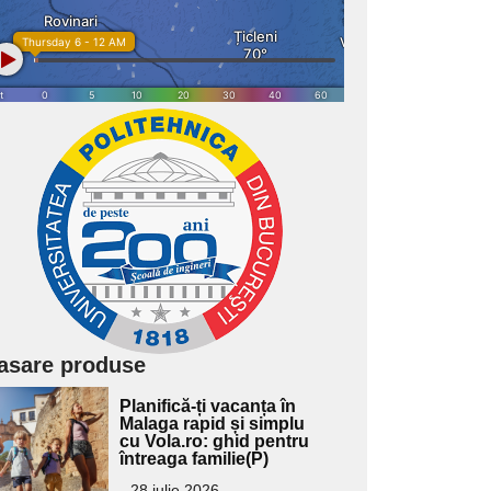
asare produse
Adaugă
Planifică-ți vacanța în
ici textul
Malaga rapid și simplu
cu Vola.ro: ghid pentru
pentru
întreaga familie(P)
ubtitlu
28 iulie 2026