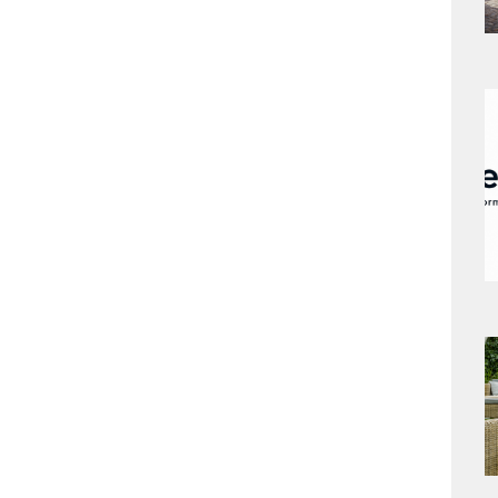
a
s
a
s