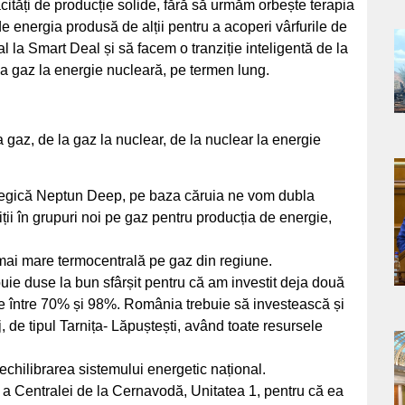
tăți de producție solide, fără să urmăm orbește terapia
e energia produsă de alții pentru a acoperi vârfurile de
la Smart Deal și să facem o tranziție inteligentă de la
a
la gaz la energie nucleară, pe termen lung.
s
a gaz, de la gaz la nuclear, de la nuclear la energie
a
rategică Neptun Deep, pe baza căruia ne vom dubla
iții în grupuri noi pe gaz pentru producția de energie,
s
ai mare termocentrală pe gaz din regiune.
buie duse la bun sfârșit pentru că am investit deja două
are între 70% și 98%. România trebuie să investească și
 de tipul Tarnița- Lăpuștești, având toate resursele
a
 echilibrarea sistemului energetic național.
a Centralei de la Cernavodă, Unitatea 1, pentru că ea
s