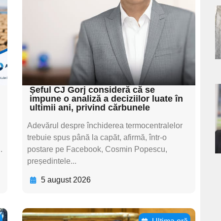
textul pentru
a
subtitluAdaugă aici
textul pentru
s
subtitluAdaugă aici
textul pentru subti
Șeful CJ Gorj consideră că se
impune o analiză a deciziilor luate în
a
ultimii ani, privind cărbunele
s
Adevărul despre închiderea termocentralelor
trebuie spus până la capăt, afirmă, într-o
.
postare pe Facebook, Cosmin Popescu,
președintele...
5 august 2026