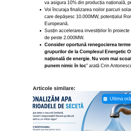
va asigura 10% din producția națională, pre
Voi încuraja finalizarea noilor parcuri sola
care depășesc 10.000MW, potențialul Româ
Europeană.
Susțin accelerarea investițiilor în proiecte
de peste 2.000MW.
Consider oportună renegocierea termene
grupurilor de la Complexul Energetic O
națională de energie. Nu vom mai scoate
punem nimic în loc
” arată Crin Antonesc
Articole similare:
Ultima or
Adaugă aici textul
pentru
subtitluAdaugă aici