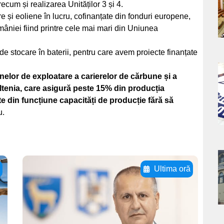
cum și realizarea Unităților 3 și 4.
re și eoliene în lucru, cofinanțate din fonduri europene,
niei fiind printre cele mai mari din Uniunea
 de stocare în baterii, pentru care avem proiecte finanțate
lor de exploatare a carierelor de cărbune și a
a
ltenia, care asigură peste 15% din producția
 din funcțiune capacități de producție fără să
s
u.
a
ă
Ultima oră
Adaugă aici textul
s
pentru
subtitluAdaugă aici