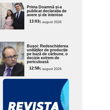
Adaugă
Prima Doamnă și-a
ici textul
publicat declarația de
avere și de interese
pentru
ubtitlu
13:03
5 august 2026
Adaugă
Bușoi: Redeschiderea
ici textul
unităților de producție
pe bază de cărbune, o
pentru
decizie extrem de
ubtitlu
periculoasă
12:58
5 august 2026