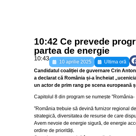
10:42 Ce prevede progr
partea de energie
10:43
10 aprilie 2025
Ultima oră
Candidatul coaliției de guvernare Crin Antone
a declarat că România și-a încheiat „ucenici
un actor de prim rang pe scena europeană și
Capitolul 8 din program se numește ”România- F
”România trebuie să devină furnizor regional de 
strategică, diversitatea de resurse de care dispu
Avem nevoie de energie sigură, de energie acces
ordine de priorități.