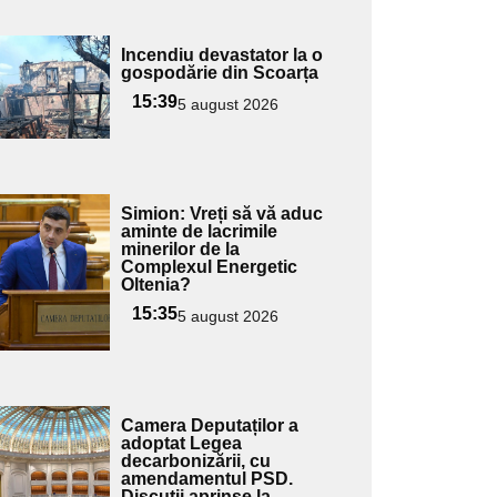
Adaugă
Incendiu devastator la o
ici textul
gospodărie din Scoarța
pentru
15:39
5 august 2026
ubtitlu
Adaugă
Simion: Vreți să vă aduc
ici textul
aminte de lacrimile
minerilor de la
pentru
Complexul Energetic
ubtitlu
Oltenia?
15:35
5 august 2026
Adaugă
Camera Deputaților a
ici textul
adoptat Legea
decarbonizării, cu
pentru
amendamentul PSD.
ubtitlu
Discuții aprinse la