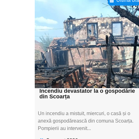
Ultima or
Adaugă aici textul
pentru
subtitluAdaugă aici
textul pentru
subtitluAdaugă aici
textul pentru
subtitluAdaugă aici
textul pentru subti
Incendiu devastator la o gospodărie
din Scoarța
Un incendiu a mistuit, miercuri, o casă și o
anexă gospodărească din comuna Scoarța.
Pompierii au intervenit...