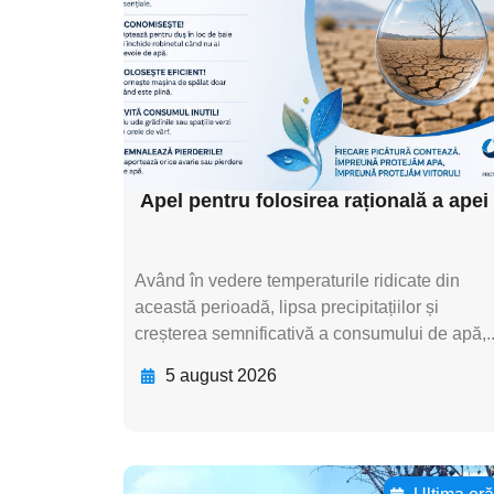
textul pentru
subtitluAdaugă aici
textul pentru
subtitluAdaugă aici
textul pentru subti
Apel pentru folosirea rațională a apei
Având în vedere temperaturile ridicate din
această perioadă, lipsa precipitațiilor și
creșterea semnificativă a consumului de apă,..
5 august 2026