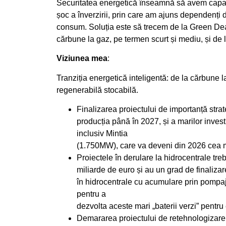
Securitatea energetică înseamnă să avem capaci
șoc a înverzirii, prin care am ajuns dependenți d
consum. Soluția este să trecem de la Green Deal 
cărbune la gaz, pe termen scurt și mediu, și de 
Viziunea mea
:
Tranziția energetică inteligentă: de la cărbune l
regenerabilă stocabilă.
Finalizarea proiectului de importanță st
producția până în 2027, și a marilor invest
inclusiv Mintia
(1.750MW), care va deveni din 2026 cea m
Proiectele în derulare la hidrocentrale tre
miliarde de euro și au un grad de finaliz
în hidrocentrale cu acumulare prin pompaj,
pentru a
dezvolta aceste mari „baterii verzi” pentru
Demararea proiectului de retehnologizare 