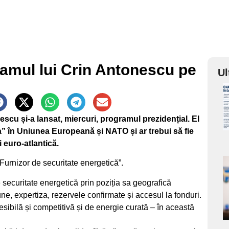
amul lui Crin Antonescu pe
Ul
a
scu și-a lansat, miercuri, programul prezidențial. El
s
a” în Uniunea Europeană și NATO și ar trebui să fie
 euro-atlantică.
urnizor de securitate energetică”.
a
securitate energetică prin poziția sa geografică
s
ne, expertiza, rezervele confirmate și accesul la fonduri.
ibilă și competitivă și de energie curată – în această