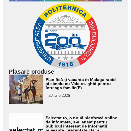
Plasare produse
Adaugă
Planifică-ți vacanța în Malaga rapid
aici textul
și simplu cu Vola.ro: ghid pentru
întreaga familie(P)
pentru
28 iulie 2026
subtitlu
Adaugă
Selectat.ro, o nouă platformă online
aici textul
de informare, s-a lansat pentru
publicul interesat de informații
pentru
relevante, prezentate clar și