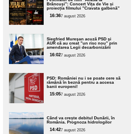
aici textul
Brâncuși”: Concert Vița de Vie și
proiecția filmului ”Cravata galbenă”
pentru
16:36
7 august 2026
subtitlu
Adaugă
Siegfried Mureşan acuză PSD şi
aici textul
AUR că au creat ”un risc nou” prin
amendarea Legii decarbonizării
pentru
16:02
7 august 2026
subtitlu
Adaugă
PSD: României nu i se poate cere să
aici textul
rămână în beznă pentru a accesa
banii europeni!
pentru
15:05
7 august 2026
subtitlu
Adaugă
Când va crește debitul Dunării, în
aici textul
România. Prognoza hidrologilor
pentru
14:42
7 august 2026