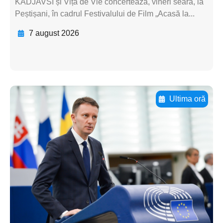
KADJAVSI și Vița de Vie concertează, vineri seară, la
Peștișani, în cadrul Festivalului de Film „Acasă la...
7 august 2026
Ultima oră
Adaugă aici textul pentru
subtitluAdaugă aici
textul pentru
subtitluAdaugă aici
textul pentru
subtitluAdaugă aici
textul pentru subti