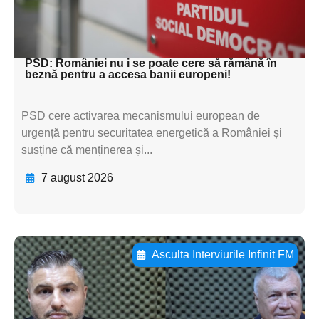
subtitluAdaugă aici
textul pentru subti
PSD: României nu i se poate cere să rămână în
beznă pentru a accesa banii europeni!
PSD cere activarea mecanismului european de
urgență pentru securitatea energetică a României și
susține că menținerea și...
7 august 2026
Asculta Interviurile Infinit FM
Adaugă aici textul pentru
subtitluAdaugă aici