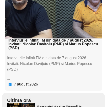
textul pentru
subtitluAdaugă aici
textul pentru
subtitluAdaugă aici
textul pentru subti
Interviurile Infinit FM din data de 7 august 2026.
Invitați: Nicolae Davițoiu (PMP) și Marius Popescu
(PSD)
Interviurile Infinit FM din data de 7 august 2026.
Invitați: Nicolae Davițoiu (PMP) și Marius Popescu
(PSD)
...
7 august 2026
Ultima oră
Adaugă
Festivalul de film ”Acasă la