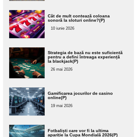
Adaugă
Cât de mult contează coloana
aici textul
sonoră la sloturi online?(P)
pentru
10 iunie 2026
subtitlu
Adaugă
Strategia de bază nu este suficientă
aici textul
pentru a defini întreaga experiență
la blackjack(P)
pentru
26 mai 2026
subtitlu
Adaugă
Gamificarea jocurilor de casino
aici textul
online(P)
pentru
19 mai 2026
subtitlu
Adaugă
Fotbaliști care vor fi la ultima
aici textul
apariție la Cupa Mondială 2026(P)