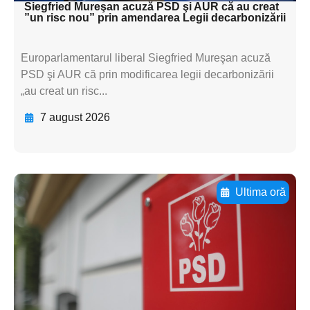
Siegfried Mureşan acuză PSD şi AUR că au creat
”un risc nou” prin amendarea Legii decarbonizării
Europarlamentarul liberal Siegfried Mureşan acuză
PSD şi AUR că prin modificarea legii decarbonizării
„au creat un risc...
7 august 2026
Ultima oră
Adaugă aici textul pentru
subtitluAdaugă aici
textul pentru
subtitluAdaugă aici
textul pentru