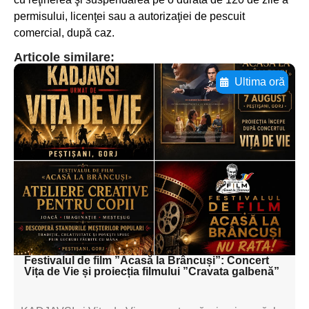
permisului, licenţei sau a autorizaţiei de pescuit
comercial, după caz.
Articole similare:
Ultima oră
Adaugă aici textul pentru
subtitluAdaugă aici
textul pentru
subtitluAdaugă aici
textul pentru
subtitluAdaugă aici
textul pentru subti
Festivalul de film ”Acasă la Brâncuși”: Concert
Vița de Vie și proiecția filmului ”Cravata galbenă”