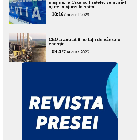
aici textul
mașina, la Crasna. Fratele, venit să-l
ajute, a ajuns la spital
pentru
10:16
7 august 2026
subtitlu
Adaugă
CEO a anulat 6 licitații de vânzare
aici textul
energie
pentru
09:47
7 august 2026
subtitlu