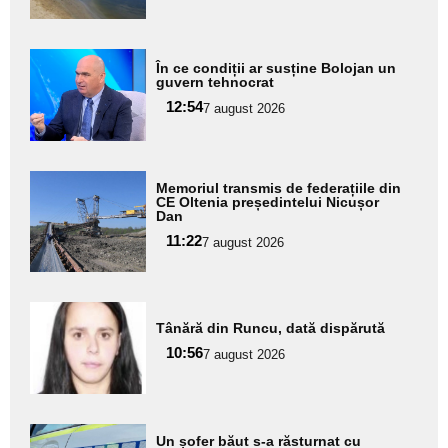
subtitlu
Adaugă
În ce condiții ar susține Bolojan un
aici textul
guvern tehnocrat
pentru
12:54
7 august 2026
subtitlu
Adaugă
Memoriul transmis de federațiile din
aici textul
CE Oltenia președintelui Nicușor
Dan
pentru
11:22
7 august 2026
subtitlu
Adaugă
Tânără din Runcu, dată dispărută
aici textul
10:56
pentru
7 august 2026
subtitlu
Adaugă
Un șofer băut s-a răsturnat cu