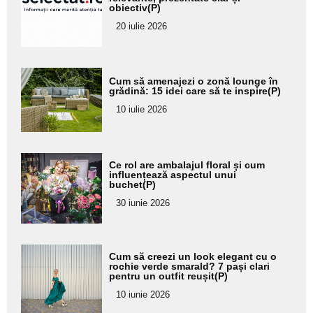
obiectiv(P)
subtitlu
20 iulie 2026
Adaugă
Cum să amenajezi o zonă lounge în
aici textul
grădină: 15 idei care să te inspire(P)
pentru
10 iulie 2026
subtitlu
Adaugă
Ce rol are ambalajul floral și cum
aici textul
influențează aspectul unui
buchet(P)
pentru
30 iunie 2026
subtitlu
Adaugă
Cum să creezi un look elegant cu o
aici textul
rochie verde smarald? 7 pași clari
pentru un outfit reușit(P)
pentru
10 iunie 2026
subtitlu