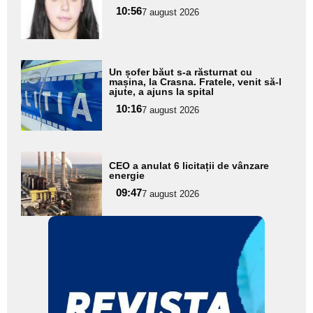
10:56
pentru
7 august 2026
subtitlu
Adaugă
Un șofer băut s-a răsturnat cu
aici textul
mașina, la Crasna. Fratele, venit să-l
ajute, a ajuns la spital
pentru
10:16
7 august 2026
subtitlu
Adaugă
CEO a anulat 6 licitații de vânzare
aici textul
energie
pentru
09:47
7 august 2026
subtitlu