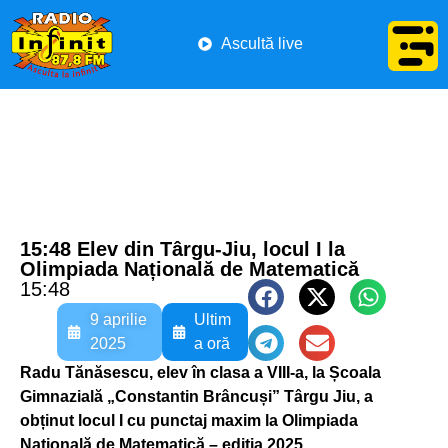
Ascultă live
15:48 Elev din Târgu-Jiu, locul I la
Olimpiada Națională de Matematică
15:48
9 aprilie
Ultim
2025
a oră
Radu Tănăsescu, elev în clasa a VIII-a, la Școala
Gimnazială „Constantin Brâncuși” Târgu Jiu, a
obținut locul I cu punctaj maxim la Olimpiada
Națională de Matematică – ediția 2025
.