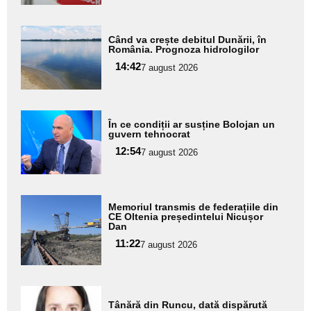
Adaugă
Când va crește debitul Dunării, în
aici textul
România. Prognoza hidrologilor
pentru
14:42
7 august 2026
subtitlu
Adaugă
În ce condiții ar susține Bolojan un
aici textul
guvern tehnocrat
pentru
12:54
7 august 2026
subtitlu
Adaugă
Memoriul transmis de federațiile din
aici textul
CE Oltenia președintelui Nicușor
Dan
pentru
11:22
7 august 2026
subtitlu
Adaugă
Tânără din Runcu, dată dispărută
aici textul