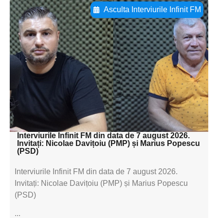
Asculta Interviurile Infinit FM
Adaugă aici textul pentru
subtitluAdaugă aici
textul pentru
subtitluAdaugă aici
textul pentru
subtitluAdaugă aici
textul pentru subti
Interviurile Infinit FM din data de 7 august 2026.
Invitați: Nicolae Davițoiu (PMP) și Marius Popescu
(PSD)
Interviurile Infinit FM din data de 7 august 2026.
Invitați: Nicolae Davițoiu (PMP) și Marius Popescu
(PSD)
...