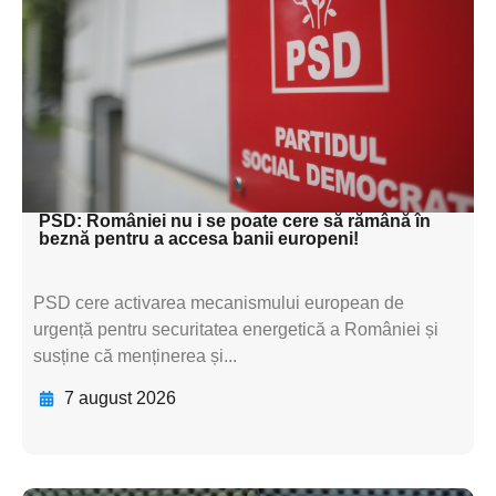
subtitluAdaugă aici
textul pentru
subtitluAdaugă aici
textul pentru
subtitluAdaugă aici
textul pentru subti
PSD: României nu i se poate cere să rămână în
beznă pentru a accesa banii europeni!
PSD cere activarea mecanismului european de
urgență pentru securitatea energetică a României și
susține că menținerea și...
7 august 2026