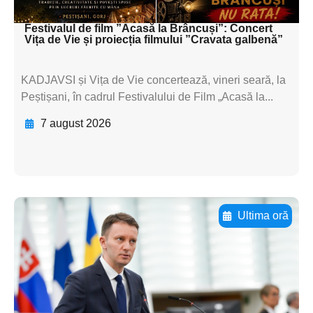
textul pentru subti
Festivalul de film ”Acasă la Brâncuși”: Concert
Vița de Vie și proiecția filmului ”Cravata galbenă”
KADJAVSI și Vița de Vie concertează, vineri seară, la
Peștișani, în cadrul Festivalului de Film „Acasă la...
7 august 2026
Ultima oră
Adaugă aici textul pentru
subtitluAdaugă aici
textul pentru
subtitluAdaugă aici