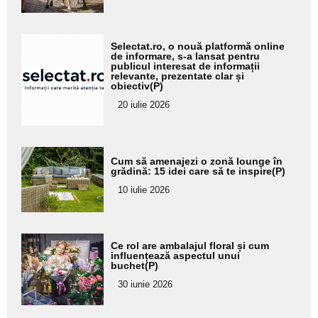
Adaugă
Selectat.ro, o nouă platformă online
aici textul
de informare, s-a lansat pentru
publicul interesat de informații
pentru
relevante, prezentate clar și
obiectiv(P)
subtitlu
20 iulie 2026
Adaugă
Cum să amenajezi o zonă lounge în
aici textul
grădină: 15 idei care să te inspire(P)
pentru
10 iulie 2026
subtitlu
Adaugă
Ce rol are ambalajul floral și cum
aici textul
influențează aspectul unui
buchet(P)
pentru
30 iunie 2026
subtitlu