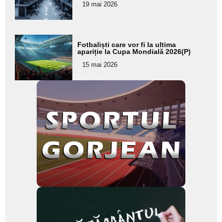
pentru
19 mai 2026
subtitlu
Adaugă
Fotbaliști care vor fi la ultima
aici textul
apariție la Cupa Mondială 2026(P)
pentru
15 mai 2026
subtitlu