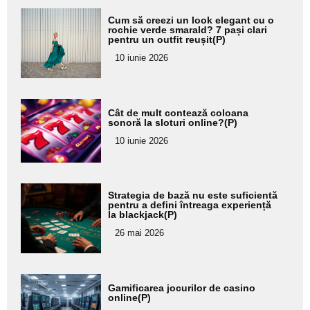
Adaugă
Cum să creezi un look elegant cu o
aici textul
rochie verde smarald? 7 pași clari
pentru un outfit reușit(P)
pentru
10 iunie 2026
subtitlu
Adaugă
Cât de mult contează coloana
aici textul
sonoră la sloturi online?(P)
pentru
10 iunie 2026
subtitlu
Adaugă
Strategia de bază nu este suficientă
aici textul
pentru a defini întreaga experiență
la blackjack(P)
pentru
26 mai 2026
subtitlu
Adaugă
Gamificarea jocurilor de casino
aici textul
online(P)