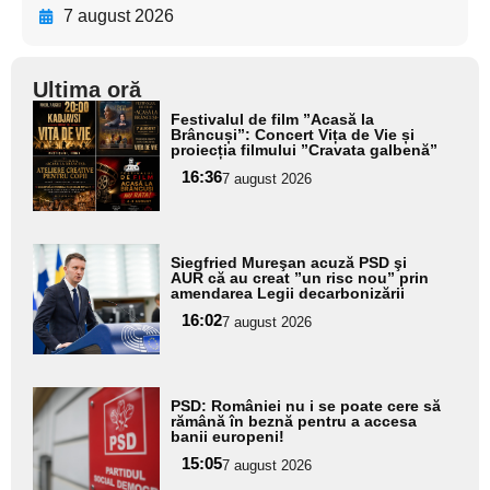
7 august 2026
Ultima oră
Adaugă
Festivalul de film ”Acasă la
aici textul
Brâncuși”: Concert Vița de Vie și
proiecția filmului ”Cravata galbenă”
pentru
16:36
7 august 2026
subtitlu
Adaugă
Siegfried Mureşan acuză PSD şi
aici textul
AUR că au creat ”un risc nou” prin
amendarea Legii decarbonizării
pentru
16:02
7 august 2026
subtitlu
Adaugă
PSD: României nu i se poate cere să
aici textul
rămână în beznă pentru a accesa
banii europeni!
pentru
15:05
7 august 2026
subtitlu