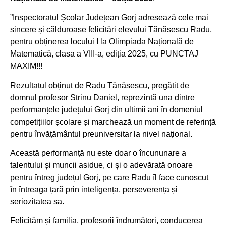
”Inspectoratul Școlar Județean Gorj adresează cele mai
sincere și călduroase felicitări elevului Tănăsescu Radu,
pentru obținerea locului I la Olimpiada Națională de
Matematică, clasa a VIII-a, ediția 2025, cu PUNCTAJ
MAXIM!!!
Rezultatul obținut de Radu Tănăsescu, pregătit de
domnul profesor Strinu Daniel, reprezintă una dintre
performanțele județului Gorj din ultimii ani în domeniul
competițiilor școlare și marchează un moment de referință
pentru învățământul preuniversitar la nivel național.
Această performanță nu este doar o încununare a
talentului și muncii asidue, ci și o adevărată onoare
pentru întreg județul Gorj, pe care Radu îl face cunoscut
în întreaga țară prin inteligența, perseverența și
seriozitatea sa.
Felicităm și familia, profesorii îndrumători, conducerea