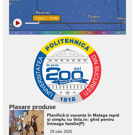
Plasare produse
Adaugă
Planifică-ți vacanța în Malaga rapid
aici textul
și simplu cu Vola.ro: ghid pentru
întreaga familie(P)
pentru
28 iulie 2026
subtitlu