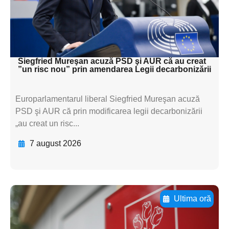
textul pentru
subtitluAdaugă aici
textul pentru subti
Siegfried Mureşan acuză PSD şi AUR că au creat
”un risc nou” prin amendarea Legii decarbonizării
Europarlamentarul liberal Siegfried Mureşan acuză
PSD şi AUR că prin modificarea legii decarbonizării
„au creat un risc...
7 august 2026
Ultima oră
Adaugă aici textul pentru