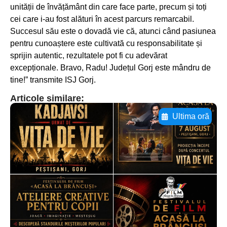
unității de învățământ din care face parte, precum și toți
cei care i-au fost alături în acest parcurs remarcabil.
Succesul său este o dovadă vie că, atunci când pasiunea
pentru cunoaștere este cultivată cu responsabilitate și
sprijin autentic, rezultatele pot fi cu adevărat
excepționale. Bravo, Radu! Județul Gorj este mândru de
tine!” transmite ISJ Gorj.
Articole similare:
Ultima oră
Adaugă aici textul pentru
subtitluAdaugă aici
textul pentru
subtitluAdaugă aici
textul pentru
subtitluAdaugă aici