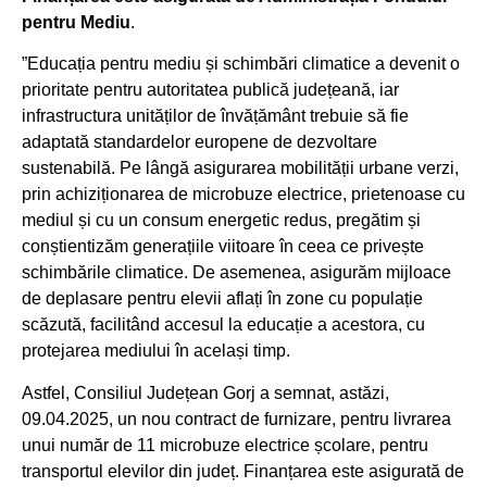
pentru Mediu
.
”Educația pentru mediu și schimbări climatice a devenit o
prioritate pentru autoritatea publică județeană, iar
infrastructura unităților de învățământ trebuie să fie
adaptată standardelor europene de dezvoltare
sustenabilă. Pe lângă asigurarea mobilității urbane verzi,
prin achiziționarea de microbuze electrice, prietenoase cu
mediul și cu un consum energetic redus, pregătim și
conștientizăm generațiile viitoare în ceea ce privește
schimbările climatice. De asemenea, asigurăm mijloace
de deplasare pentru elevii aflați în zone cu populație
scăzută, facilitând accesul la educație a acestora, cu
protejarea mediului în același timp.
Astfel, Consiliul Județean Gorj a semnat, astăzi,
09.04.2025, un nou contract de furnizare, pentru livrarea
unui număr de 11 microbuze electrice școlare, pentru
transportul elevilor din județ. Finanțarea este asigurată de