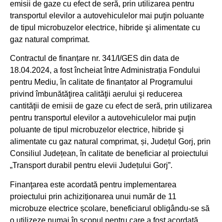
emisii de gaze cu efect de seră, prin utilizarea pentru
transportul elevilor a autovehiculelor mai puţin poluante
de tipul microbuzelor electrice, hibride şi alimentate cu
gaz natural comprimat.
Contractul de finanțare nr. 341/I/GES din data de
18.04.2024, a fost încheiat între Administrația Fondului
pentru Mediu, în calitate de finanțator al Programului
privind îmbunătăţirea calităţii aerului şi reducerea
cantităţii de emisii de gaze cu efect de seră, prin utilizarea
pentru transportul elevilor a autovehiculelor mai puţin
poluante de tipul microbuzelor electrice, hibride şi
alimentate cu gaz natural comprimat, și, Județul Gorj, prin
Consiliul Județean, în calitate de beneficiar al proiectului
„Transport durabil pentru elevii Județului Gorj”.
Finanţarea este acordată pentru implementarea
proiectului prin achiziționarea unui număr de 11
microbuze electrice școlare, beneficiarul obligându-se să
o utilizeze numai în scopul pentru care a fost acordată,