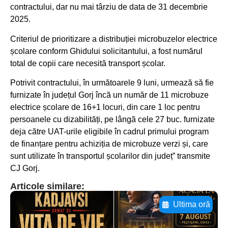
contractului, dar nu mai târziu de data de 31 decembrie
2025.
Criteriul de prioritizare a distribuției microbuzelor electrice
școlare conform Ghidului solicitantului, a fost numărul
total de copii care necesită transport școlar.
Potrivit contractului, în următoarele 9 luni, urmează să fie
furnizate în județul Gorj încă un număr de 11 microbuze
electrice școlare de 16+1 locuri, din care 1 loc pentru
persoanele cu dizabilități, pe lângă cele 27 buc. furnizate
deja către UAT-urile eligibile în cadrul primului program
de finanțare pentru achiziția de microbuze verzi și, care
sunt utilizate în transportul școlarilor din județ” transmite
CJ Gorj.
Articole similare:
Ultima oră
Adaugă aici textul pentru