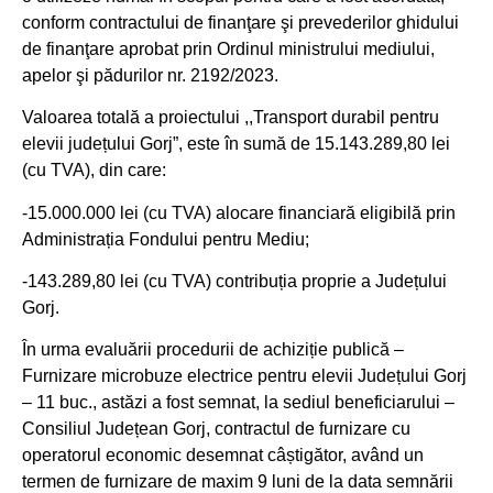
conform contractului de finanţare şi prevederilor ghidului
de finanţare aprobat prin Ordinul ministrului mediului,
apelor şi pădurilor nr. 2192/2023.
Valoarea totală a proiectului ,,Transport durabil pentru
elevii județului Gorj”, este în sumă de 15.143.289,80 lei
(cu TVA), din care:
-15.000.000 lei (cu TVA) alocare financiară eligibilă prin
Administrația Fondului pentru Mediu;
-143.289,80 lei (cu TVA) contribuția proprie a Județului
Gorj.
În urma evaluării procedurii de achiziție publică –
Furnizare microbuze electrice pentru elevii Județului Gorj
– 11 buc., astăzi a fost semnat, la sediul beneficiarului –
Consiliul Județean Gorj, contractul de furnizare cu
operatorul economic desemnat câștigător, având un
termen de furnizare de maxim 9 luni de la data semnării