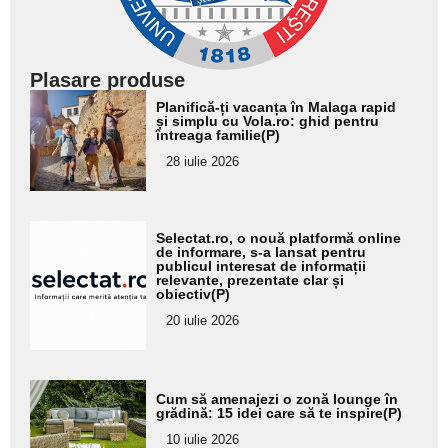
Plasare produse
Adaugă
Planifică-ți vacanța în Malaga rapid
aici textul
și simplu cu Vola.ro: ghid pentru
întreaga familie(P)
pentru
28 iulie 2026
subtitlu
Adaugă
Selectat.ro, o nouă platformă online
aici textul
de informare, s-a lansat pentru
publicul interesat de informații
pentru
relevante, prezentate clar și
obiectiv(P)
subtitlu
20 iulie 2026
Adaugă
Cum să amenajezi o zonă lounge în
aici textul
grădină: 15 idei care să te inspire(P)
pentru
10 iulie 2026