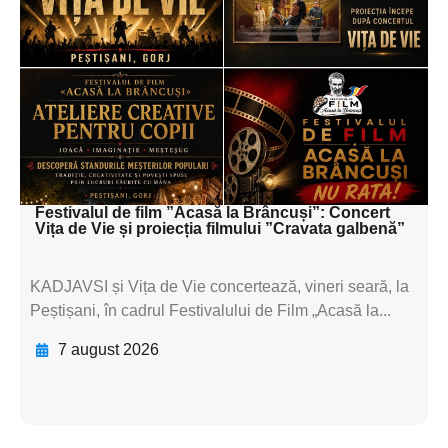
subtitluAdaugă aici
textul pentru
subtitluAdaugă aici
textul pentru
subtitluAdaugă aici
textul pentru subti
Festivalul de film ”Acasă la Brâncuși”: Concert
Vița de Vie și proiecția filmului ”Cravata galbenă”
KADJAVSI și Vița de Vie concertează, vineri seară, la
Peștișani, în cadrul Festivalului de Film „Acasă la...
7 august 2026