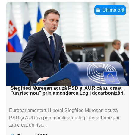
Ultima oră
Adaugă aici textul pentru
subtitluAdaugă aici
textul pentru
subtitluAdaugă aici
textul pentru
subtitluAdaugă aici
textul pentru subti
Siegfried Mureşan acuză PSD şi AUR că au creat
”un risc nou” prin amendarea Legii decarbonizării
Europarlamentarul liberal Siegfried Mureşan acuză
PSD şi AUR că prin modificarea legii decarbonizării
„au creat un risc...