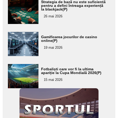
Adaugă
Strategia de bază nu este suficientă
aici textul
pentru a defini întreaga experiență
la blackjack(P)
pentru
26 mai 2026
subtitlu
Adaugă
Gamificarea jocurilor de casino
aici textul
online(P)
pentru
19 mai 2026
subtitlu
Adaugă
Fotbaliști care vor fi la ultima
aici textul
apariție la Cupa Mondială 2026(P)
pentru
15 mai 2026
subtitlu