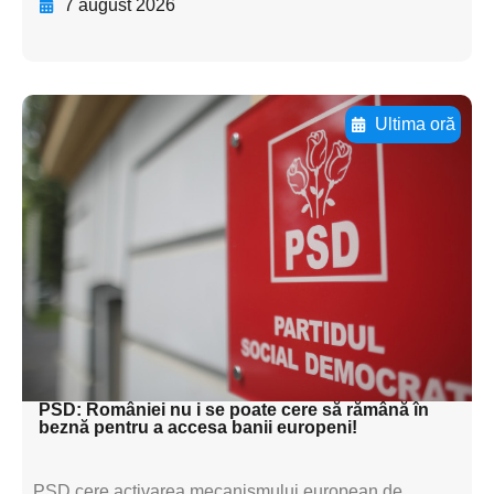
7 august 2026
Ultima oră
Adaugă aici textul pentru
subtitluAdaugă aici
textul pentru
subtitluAdaugă aici
textul pentru
subtitluAdaugă aici
textul pentru subti
PSD: României nu i se poate cere să rămână în
beznă pentru a accesa banii europeni!
PSD cere activarea mecanismului european de