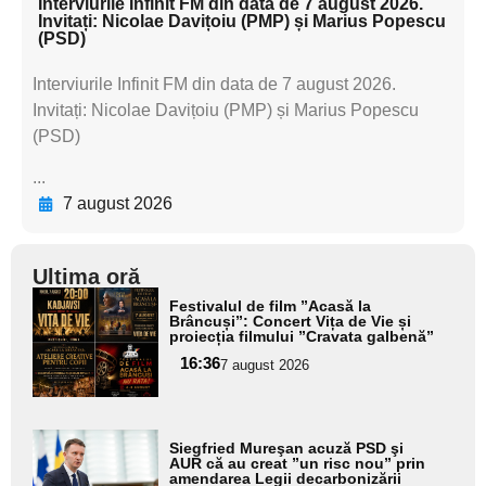
Interviurile Infinit FM din data de 7 august 2026.
Invitați: Nicolae Davițoiu (PMP) și Marius Popescu
(PSD)
Interviurile Infinit FM din data de 7 august 2026.
Invitați: Nicolae Davițoiu (PMP) și Marius Popescu
(PSD)
...
7 august 2026
Ultima oră
Adaugă
Festivalul de film ”Acasă la
aici textul
Brâncuși”: Concert Vița de Vie și
proiecția filmului ”Cravata galbenă”
pentru
16:36
7 august 2026
subtitlu
Adaugă
Siegfried Mureşan acuză PSD şi
aici textul
AUR că au creat ”un risc nou” prin
amendarea Legii decarbonizării