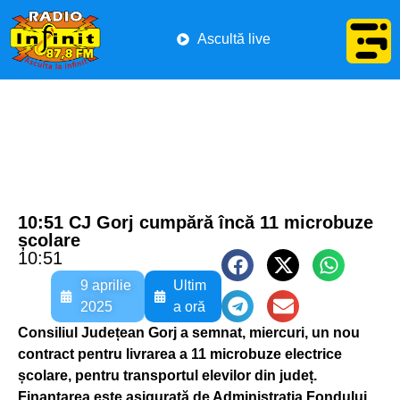
Ascultă live
10:51 CJ Gorj cumpără încă 11 microbuze
școlare
10:51
9 aprilie
Ultim
2025
a oră
Consiliul Județean Gorj a semnat, miercuri, un nou
contract pentru livrarea a 11 microbuze electrice
școlare, pentru transportul elevilor din județ.
Finanțarea este asigurată de Administrația Fondului