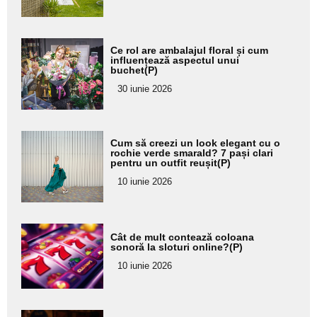
subtitlu
Adaugă
Ce rol are ambalajul floral și cum
aici textul
influențează aspectul unui
buchet(P)
pentru
30 iunie 2026
subtitlu
Adaugă
Cum să creezi un look elegant cu o
aici textul
rochie verde smarald? 7 pași clari
pentru un outfit reușit(P)
pentru
10 iunie 2026
subtitlu
Adaugă
Cât de mult contează coloana
aici textul
sonoră la sloturi online?(P)
pentru
10 iunie 2026
subtitlu