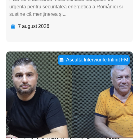
urgență pentru securitatea energetică a României și
susține că menținerea și...
7 august 2026
Asculta Interviurile Infinit FM
Adaugă aici textul pentru
subtitluAdaugă aici
textul pentru
subtitluAdaugă aici
textul pentru
subtitluAdaugă aici
textul pentru subti