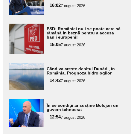
pentru
16:02
7 august 2026
subtitlu
Adaugă
PSD: României nu i se poate cere să
aici textul
rămână în beznă pentru a accesa
banii europeni!
pentru
15:05
7 august 2026
subtitlu
Adaugă
Când va crește debitul Dunării, în
aici textul
România. Prognoza hidrologilor
pentru
14:42
7 august 2026
subtitlu
Adaugă
În ce condiții ar susține Bolojan un
aici textul
guvern tehnocrat
pentru
12:54
7 august 2026
subtitlu