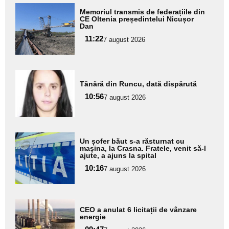
Adaugă
Memoriul transmis de federațiile din
aici textul
CE Oltenia președintelui Nicușor
Dan
pentru
11:22
7 august 2026
subtitlu
Adaugă
Tânără din Runcu, dată dispărută
aici textul
10:56
pentru
7 august 2026
subtitlu
Adaugă
Un șofer băut s-a răsturnat cu
aici textul
mașina, la Crasna. Fratele, venit să-l
ajute, a ajuns la spital
pentru
10:16
7 august 2026
subtitlu
Adaugă
CEO a anulat 6 licitații de vânzare
aici textul
energie
pentru