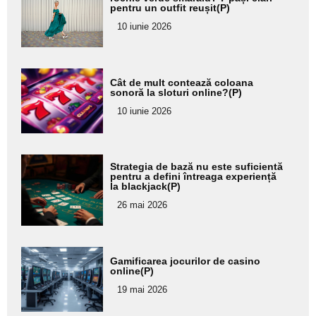
aici textul
pentru un outfit reușit(P)
pentru
10 iunie 2026
subtitlu
Adaugă
Cât de mult contează coloana
aici textul
sonoră la sloturi online?(P)
pentru
10 iunie 2026
subtitlu
Adaugă
Strategia de bază nu este suficientă
aici textul
pentru a defini întreaga experiență
la blackjack(P)
pentru
26 mai 2026
subtitlu
Adaugă
Gamificarea jocurilor de casino
aici textul
online(P)
pentru
19 mai 2026
subtitlu