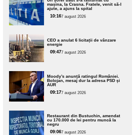
aici textul
mașina, la Crasna. Fratele, venit să-l
ajute, a ajuns la spital
pentru
10:16
7 august 2026
subtitlu
Adaugă
CEO a anulat 6 licitații de vânzare
aici textul
energie
pentru
09:47
7 august 2026
subtitlu
Adaugă
Moody’s anunță ratingul României.
aici textul
Bolojan, mesaj dur la adresa PSD și
AUR
pentru
09:17
7 august 2026
subtitlu
Adaugă
Restaurant din Bustuchin, amendat
aici textul
cu 170.000 de lei pentru muncă la
negru
pentru
09:06
7 august 2026
subtitlu