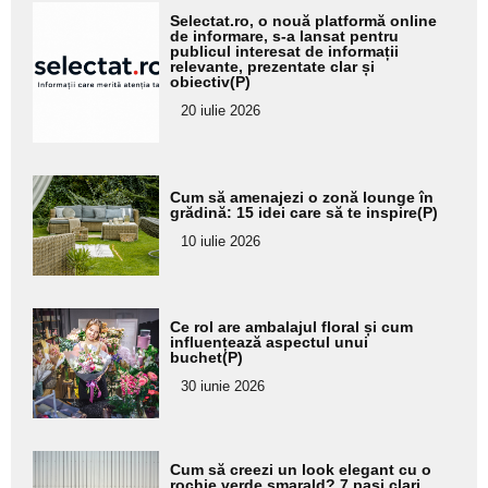
Adaugă
Selectat.ro, o nouă platformă online
aici textul
de informare, s-a lansat pentru
publicul interesat de informații
pentru
relevante, prezentate clar și
obiectiv(P)
subtitlu
20 iulie 2026
Adaugă
Cum să amenajezi o zonă lounge în
aici textul
grădină: 15 idei care să te inspire(P)
pentru
10 iulie 2026
subtitlu
Adaugă
Ce rol are ambalajul floral și cum
aici textul
influențează aspectul unui
buchet(P)
pentru
30 iunie 2026
subtitlu
Adaugă
Cum să creezi un look elegant cu o
rochie verde smarald? 7 pași clari