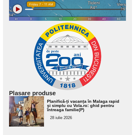
Plasare produse
Adaugă
Planifică-ți vacanța în Malaga rapid
aici textul
și simplu cu Vola.ro: ghid pentru
întreaga familie(P)
pentru
28 iulie 2026
subtitlu