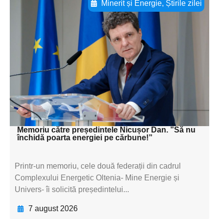
Minerit și Energie
,
Știrile zilei
Adaugă aici textul pentru
subtitluAdaugă aici
textul pentru
subtitluAdaugă aici
textul pentru
subtitluAdaugă aici
textul pentru subti
Memoriu către președintele Nicușor Dan. ”Să nu
închidă poarta energiei pe cărbune!”
Printr-un memoriu, cele două federații din cadrul
Complexului Energetic Oltenia- Mine Energie și
Univers- îi solicită președintelui...
7 august 2026