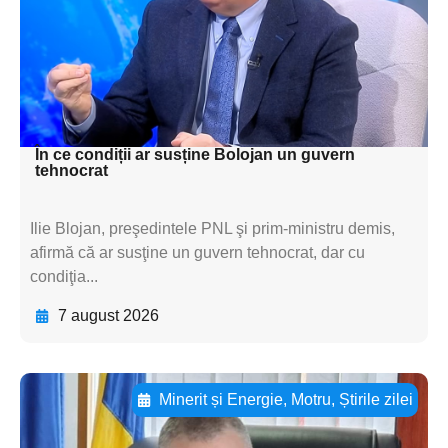
subtitluAdaugă aici
textul pentru
subtitluAdaugă aici
textul pentru subti
În ce condiții ar susține Bolojan un guvern
tehnocrat
Ilie Blojan, preşedintele PNL şi prim-ministru demis,
afirmă că ar susţine un guvern tehnocrat, dar cu
condiţia...
7 august 2026
Minerit și Energie
,
Motru
,
Știrile zilei
Adaugă aici textul pentru