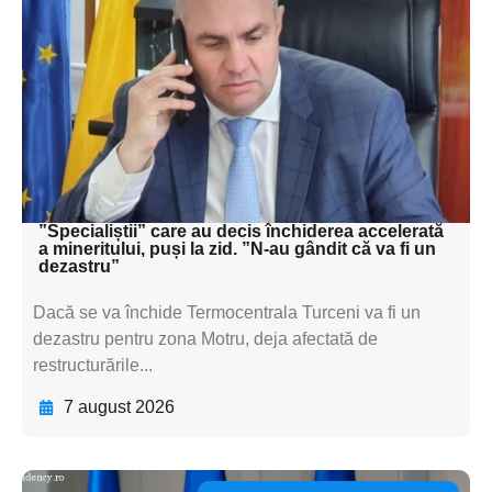
subtitluAdaugă aici
textul pentru
subtitluAdaugă aici
textul pentru
subtitluAdaugă aici
textul pentru subti
”Specialiștii” care au decis închiderea accelerată
a mineritului, puși la zid. ”N-au gândit că va fi un
dezastru”
Dacă se va închide Termocentrala Turceni va fi un
dezastru pentru zona Motru, deja afectată de
restructurările...
7 august 2026