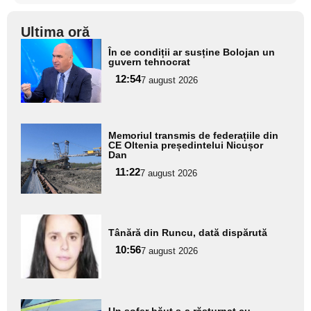
Ultima oră
Adaugă
În ce condiții ar susține Bolojan un
aici textul
guvern tehnocrat
pentru
12:54
7 august 2026
subtitlu
Adaugă
Memoriul transmis de federațiile din
aici textul
CE Oltenia președintelui Nicușor
Dan
pentru
11:22
7 august 2026
subtitlu
Adaugă
Tânără din Runcu, dată dispărută
aici textul
10:56
pentru
7 august 2026
subtitlu
Adaugă
Un șofer băut s-a răsturnat cu