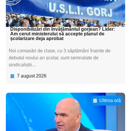
textul pentru
subtitluAdaugă aici
textul pentru subti
Disponibilizări din învățământul gorjean? Lider:
Am cerut ministerului să accepte planul de
școlarizare deja aprobat
Noi comasări de clase, cu 3 săptămâni înainte de
debutul noului an școlar, sunt semnalate de
sindicaliștii...
7 august 2026
Ultima oră
Adaugă aici textul pentru
subtitluAdaugă aici
textul pentru