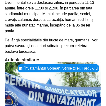
Evenimentul se va desfășura zilnic, în perioada 11-13
aprilie, între orele 11:00 și 21:00, în parcarea din fața
stadionului municipal. Meniul include paella, scoici,
creveți, calamar, dorada, caracatiță, homari, red fish și
multe alte bunătăți marine, începând de la 35 de lei
porția.
Pe lângă specialitățile din fructe de mare, gurmanzii vor
putea savura și deserturi rafinate, precum celebra
baclava turcească.
Articole similare:
Învățământul Gorjean
,
Știrile zilei
,
Târgu-Jiu
Adaugă aici textul pentru
subtitluAdaugă aici
textul pentru
subtitluAdaugă aici