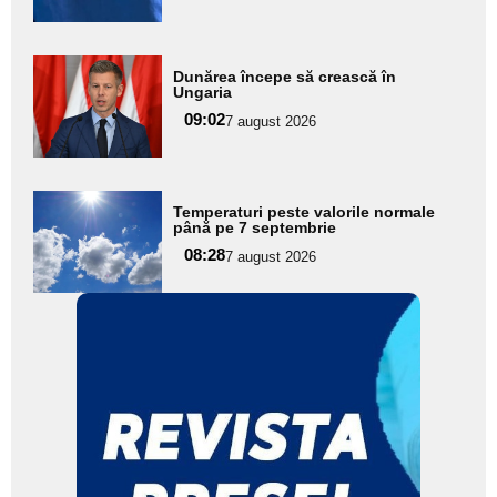
Adaugă
Dunărea începe să crească în
aici textul
Ungaria
pentru
09:02
7 august 2026
subtitlu
Adaugă
Temperaturi peste valorile normale
aici textul
până pe 7 septembrie
pentru
08:28
7 august 2026
subtitlu