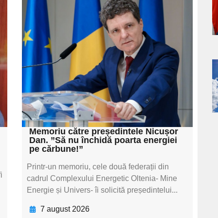
Adaugă aici textul
a
pentru
s
subtitluAdaugă aici
textul pentru
subtitluAdaugă aici
a
textul pentru
subtitluAdaugă aici
s
textul pentru subti
Memoriu către președintele Nicușor
Dan. ”Să nu închidă poarta energiei
pe cărbune!”
Printr-un memoriu, cele două federații din
i
cadrul Complexului Energetic Oltenia- Mine
Energie și Univers- îi solicită președintelui...
7 august 2026