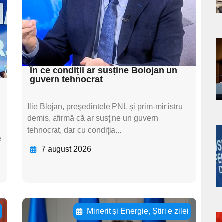
subtitluAdaugă aici
s
textul pentru
subtitluAdaugă aici
textul pentru subti
a
În ce condiții ar susține Bolojan un
s
guvern tehnocrat
Ilie Blojan, preşedintele PNL şi prim-ministru
demis, afirmă că ar susţine un guvern
tehnocrat, dar cu condiţia...
e
a
7 august 2026
s
i
Minerit și Energie
,
Știrile zilei