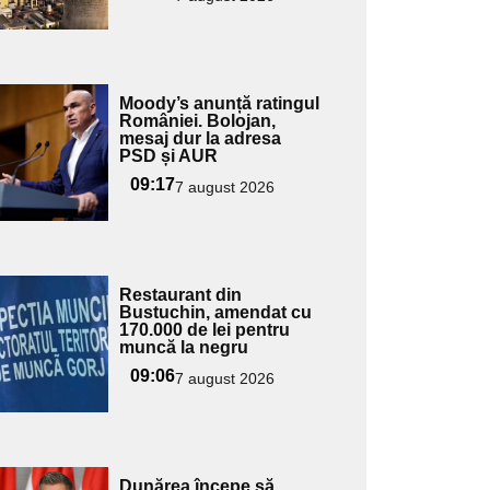
ubtitlu
Adaugă
Moody’s anunță ratingul
ici textul
României. Bolojan,
mesaj dur la adresa
pentru
PSD și AUR
ubtitlu
09:17
7 august 2026
Adaugă
Restaurant din
ici textul
Bustuchin, amendat cu
170.000 de lei pentru
pentru
muncă la negru
ubtitlu
09:06
7 august 2026
Adaugă
Dunărea începe să