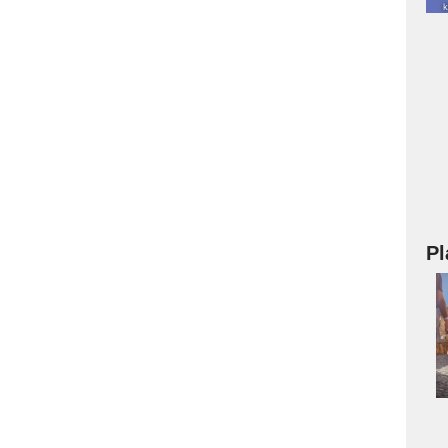
Pl
a
s