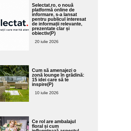
Adaugă
Selectat.ro, o nouă
ici textul
platformă online de
informare, s-a lansat
pentru
pentru publicul interesat
ubtitlu
de informații relevante,
prezentate clar și
obiectiv(P)
20 iulie 2026
Adaugă
Cum să amenajezi o
ici textul
zonă lounge în grădină:
15 idei care să te
pentru
inspire(P)
ubtitlu
10 iulie 2026
Adaugă
Ce rol are ambalajul
ici textul
floral și cum
influențează aspectul