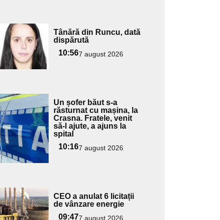
Adaugă
Tânără din Runcu, dată
ici textul
dispărută
pentru
10:56
7 august 2026
ubtitlu
Adaugă
Un șofer băut s-a
ici textul
răsturnat cu mașina, la
Crasna. Fratele, venit
pentru
să-l ajute, a ajuns la
ubtitlu
spital
10:16
7 august 2026
Adaugă
CEO a anulat 6 licitații
ici textul
de vânzare energie
pentru
09:47
7 august 2026