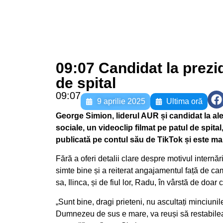
09:07 Candidat la prezi
de spital
09:07
9 aprilie 2025
Ultima oră
George Simion, liderul AUR și candidat la aleg
sociale, un videoclip filmat pe patul de spital
publicată pe contul său de TikTok și este mar
Fără a oferi detalii clare despre motivul internă
simte bine și a reiterat angajamentul față de cam
sa, Ilinca, și de fiul lor, Radu, în vârstă de doar 
„Sunt bine, dragi prieteni, nu ascultați minciun
Dumnezeu de sus e mare, va reuși să restabilea