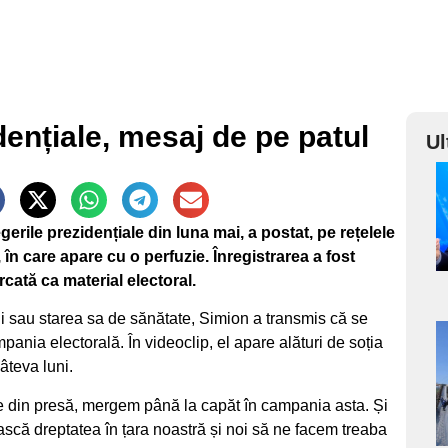
dențiale, mesaj de pe patul
Ul
a
erile prezidențiale din luna mai, a postat, pe rețelele
s
, în care apare cu o perfuzie. Înregistrarea a fost
cată ca material electoral.
rii sau starea sa de sănătate, Simion a transmis că se
pania electorală. În videoclip, el apare alături de soția
a
câteva luni.
s
ile din presă, mergem până la capăt în campania asta. Și
scă dreptatea în țara noastră și noi să ne facem treaba