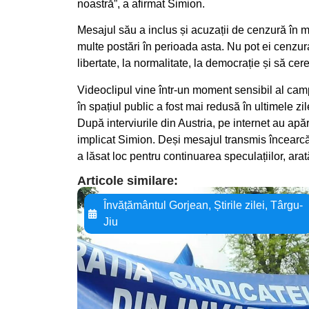
noastră”, a afirmat Simion.
Mesajul său a inclus și acuzații de cenzură în me
multe postări în perioada asta. Nu pot ei cenzur
libertate, la normalitate, la democrație și să ce
Videoclipul vine într-un moment sensibil al cam
în spațiul public a fost mai redusă în ultimele z
După interviurile din Austria, pe internet au apăr
implicat Simion. Deși mesajul transmis încearcă
a lăsat loc pentru continuarea speculațiilor, arat
Articole similare:
Învățământul Gorjean
,
Știrile zilei
,
Târgu-
Jiu
Adaugă aici textul
pentru
subtitluAdaugă aici