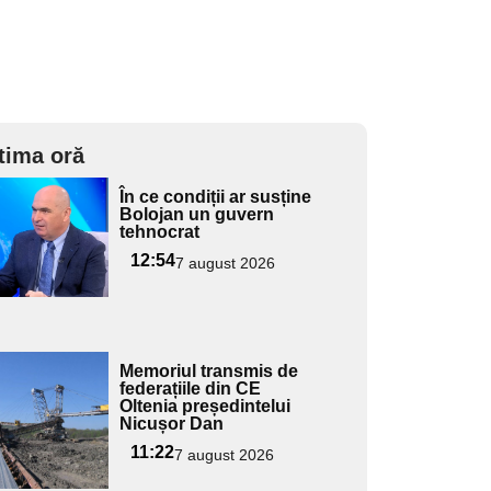
tima oră
Adaugă
În ce condiții ar susține
ici textul
Bolojan un guvern
tehnocrat
pentru
ubtitlu
12:54
7 august 2026
Adaugă
Memoriul transmis de
ici textul
federațiile din CE
Oltenia președintelui
pentru
Nicușor Dan
ubtitlu
11:22
7 august 2026