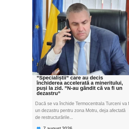
Adaugă aici textul
pentru
subtitluAdaugă aici
textul pentru
subtitluAdaugă aici
textul pentru
subtitluAdaugă aici
textul pentru subti
”Specialiștii” care au decis
închiderea accelerată a mineritului,
puși la zid. ”N-au gândit că va fi un
dezastru”
Dacă se va închide Termocentrala Turceni va f
un dezastru pentru zona Motru, deja afectată
de restructurările...
7 august 2026