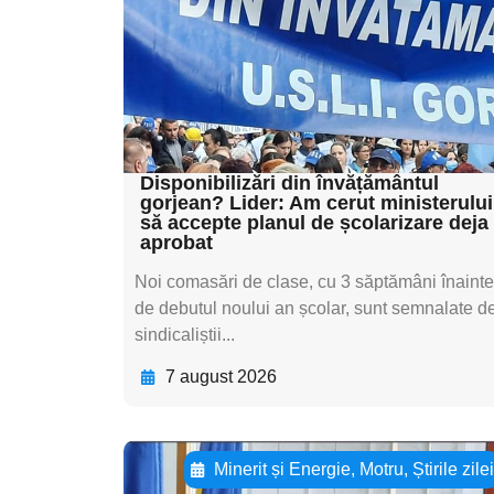
textul pentru
subtitluAdaugă aici
textul pentru
subtitluAdaugă aici
textul pentru subti
Disponibilizări din învățământul
gorjean? Lider: Am cerut ministerului
să accepte planul de școlarizare deja
aprobat
Noi comasări de clase, cu 3 săptămâni înainte
de debutul noului an școlar, sunt semnalate d
sindicaliștii...
7 august 2026
Minerit și Energie
,
Motru
,
Știrile zile