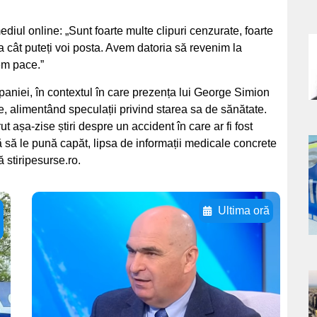
diul online: „Sunt foarte multe clipuri cenzurate, foarte
a cât puteți voi posta. Avem datoria să revenim la
a
rem pace.”
s
paniei, în contextul în care prezența lui George Simion
ile, alimentând speculații privind starea sa de sănătate.
ut așa-zise știri despre un accident în care ar fi fost
 să le pună capăt, lipsa de informații medicale concrete
a
ă stiripesurse.ro.
s
Ultima oră
Adaugă aici textul
pentru
subtitluAdaugă aici
a
textul pentru