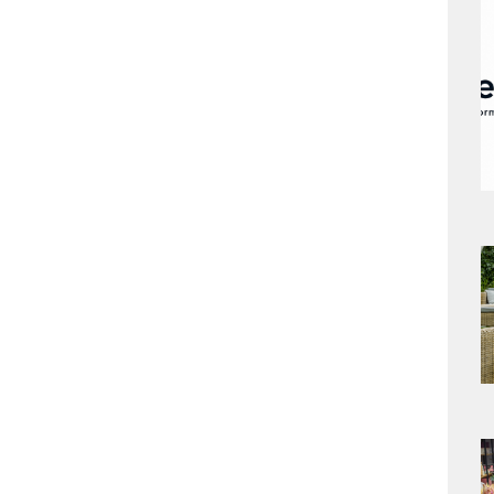
a
s
a
s
a