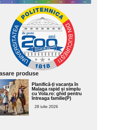
asare produse
Adaugă
Planifică-ți vacanța în
ici textul
Malaga rapid și simplu
cu Vola.ro: ghid pentru
pentru
întreaga familie(P)
ubtitlu
28 iulie 2026