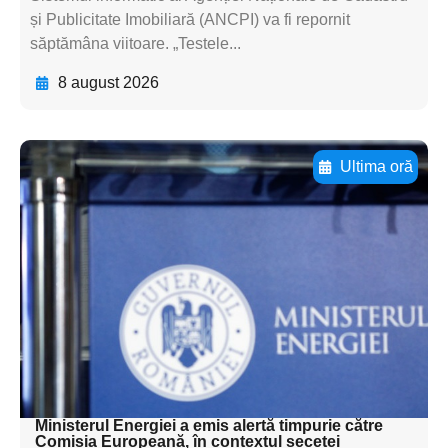
și Publicitate Imobiliară (ANCPI) va fi repornit
săptămâna viitoare. „Testele...
8 august 2026
Ultima oră
Adaugă aici textul pentru
subtitluAdaugă aici
textul pentru
subtitluAdaugă aici
textul pentru
subtitluAdaugă aici
textul pentru subti
Ministerul Energiei a emis alertă timpurie către
Comisia Europeană, în contextul secetei