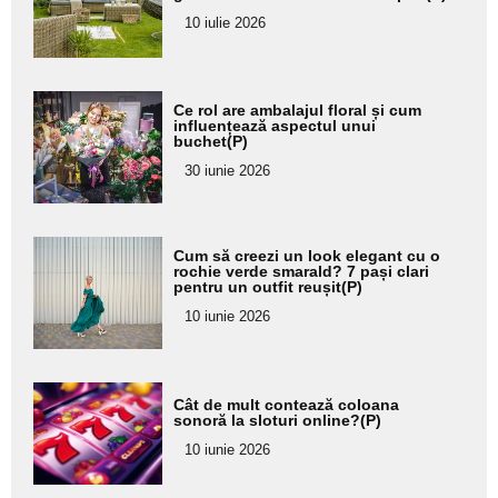
pentru
10 iulie 2026
subtitlu
Adaugă
Ce rol are ambalajul floral și cum
aici textul
influențează aspectul unui
buchet(P)
pentru
30 iunie 2026
subtitlu
Adaugă
Cum să creezi un look elegant cu o
aici textul
rochie verde smarald? 7 pași clari
pentru un outfit reușit(P)
pentru
10 iunie 2026
subtitlu
Adaugă
Cât de mult contează coloana
aici textul
sonoră la sloturi online?(P)
pentru
10 iunie 2026
subtitlu