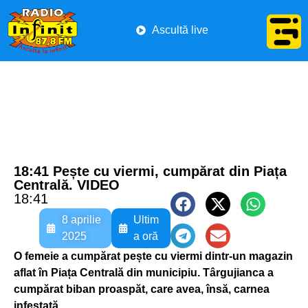
Ascultă live
18:41 Pește cu viermi, cumpărat din Piața
Centrală. VIDEO
18:41
8 aprilie
Ultim
2025
a oră
O femeie a cumpărat pește cu viermi dintr-un magazin
aflat în Piața Centrală din municipiu. Târgujianca a
cumpărat biban proaspăt, care avea, însă, carnea
infestată.