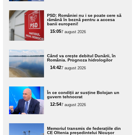
Adaugă
PSD: României nu i se poate cere să
aici textul
rămână în beznă pentru a accesa
banii europeni!
pentru
15:05
7 august 2026
subtitlu
Adaugă
Când va crește debitul Dunării, în
aici textul
România. Prognoza hidrologilor
pentru
14:42
7 august 2026
subtitlu
Adaugă
În ce condiții ar susține Bolojan un
aici textul
guvern tehnocrat
pentru
12:54
7 august 2026
subtitlu
Adaugă
Memoriul transmis de federațiile din
aici textul
CE Oltenia președintelui Nicușor