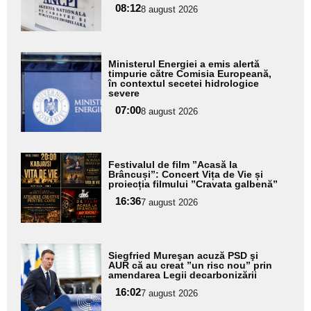
pentru
08:12
8 august 2026
subtitlu
Adaugă
Ministerul Energiei a emis alertă
aici textul
timpurie către Comisia Europeană,
în contextul secetei hidrologice
pentru
severe
subtitlu
07:00
8 august 2026
Adaugă
Festivalul de film ”Acasă la
aici textul
Brâncuși”: Concert Vița de Vie și
proiecția filmului ”Cravata galbenă”
pentru
16:36
7 august 2026
subtitlu
Adaugă
Siegfried Mureşan acuză PSD şi
aici textul
AUR că au creat ”un risc nou” prin
amendarea Legii decarbonizării
pentru
16:02
7 august 2026
subtitlu