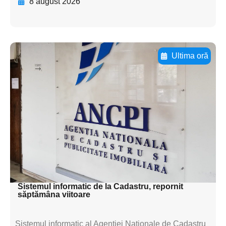
8 august 2026
Ultima oră
Adaugă aici textul pentru
subtitluAdaugă aici
textul pentru
subtitluAdaugă aici
textul pentru
subtitluAdaugă aici
textul pentru subti
Sistemul informatic de la Cadastru, repornit
săptămâna viitoare
Sistemul informatic al Agenției Naționale de Cadastru