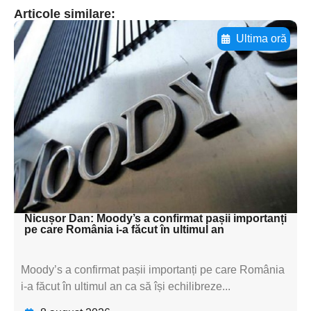
Articole similare:
Ultima oră
Adaugă aici textul pentru
subtitluAdaugă aici
textul pentru
subtitluAdaugă aici
textul pentru
subtitluAdaugă aici
textul pentru subti
Nicușor Dan: Moody’s a confirmat pașii importanți
pe care România i-a făcut în ultimul an
Moody’s a confirmat pașii importanți pe care România
i-a făcut în ultimul an ca să își echilibreze...