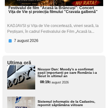
Festivalul de film ”Acasă la Brâncuși”: Concert
Vița de Vie și proiecția filmului ”Cravata galbenă”
KADJAVSI și Vița de Vie concertează, vineri seară, la
Peștișani, în cadrul Festivalului de Film „Acasă la...
7 august 2026
Ultima oră
Adaugă
Nicușor Dan: Moody’s a confirmat
aici textul
pașii importanți pe care România i-a
făcut în ultimul an
pentru
08:19
8 august 2026
subtitlu
Adaugă
Sistemul informatic de la Cadastru,
aici textul
repornit săptămâna viitoare