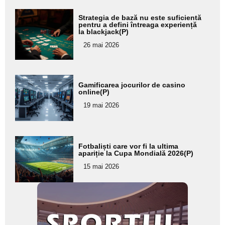
Adaugă
Strategia de bază nu este suficientă
aici textul
pentru a defini întreaga experiență
la blackjack(P)
pentru
26 mai 2026
subtitlu
Adaugă
Gamificarea jocurilor de casino
aici textul
online(P)
pentru
19 mai 2026
subtitlu
Adaugă
Fotbaliști care vor fi la ultima
aici textul
apariție la Cupa Mondială 2026(P)
pentru
15 mai 2026
subtitlu