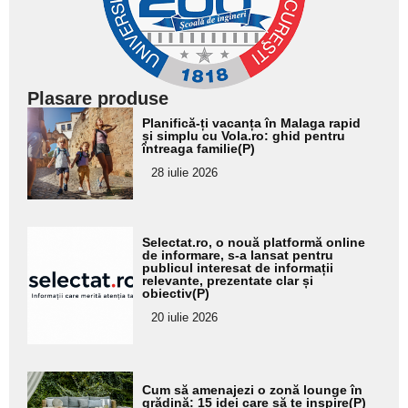
Plasare produse
Adaugă
Planifică-ți vacanța în Malaga rapid
aici textul
și simplu cu Vola.ro: ghid pentru
întreaga familie(P)
pentru
28 iulie 2026
subtitlu
Adaugă
Selectat.ro, o nouă platformă online
aici textul
de informare, s-a lansat pentru
publicul interesat de informații
pentru
relevante, prezentate clar și
obiectiv(P)
subtitlu
20 iulie 2026
Adaugă
Cum să amenajezi o zonă lounge în
aici textul
grădină: 15 idei care să te inspire(P)