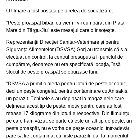
O filmare a fost postată pe o rețea de socializare.
”Pește proaspăt biban cu viermi vii cumpărat din Piața
Mare din Târgu-Jiu” este mesajul care o însoțește.
Reprezentanții Direcției Sanitar-Veterinare și pentru
Siguranța Alimentelor (DSVSA) Gorj au transmis că s-a
efectuat un control, la centrul presupus a fi punctul de
cumpărare, deoarece nu era specificată locația, însă
stocul de pește proaspăt se epuizase luni.
”DSVSA a primit o alertă pentru loturi de pește oceanic,
deci un pește congelat, pentru contaminare cu Anisakis,
un parazit. Echipele s-au deplasat la magazinele care
dețineau acest tip de pește, motiv pentru care au fost
retrase 17 kilograme din loturile respective. Din filmulețul
pe care l-am văzut, se parte că este un alt tip de pește, un
pește proaspăt, nu e vorba de pește oceanic, într-adevăr
pare să fie contaminat cu niște paraziți, dar la momentul