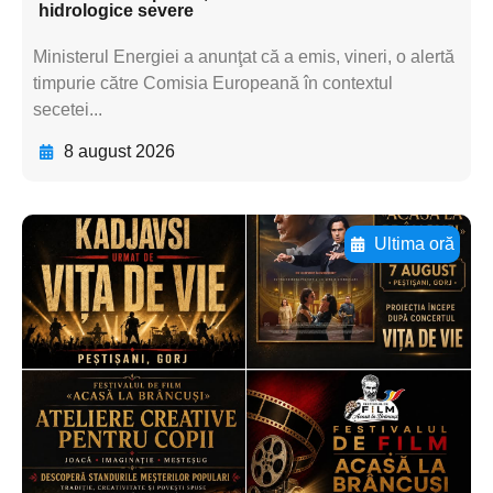
hidrologice severe
Ministerul Energiei a anunţat că a emis, vineri, o alertă
timpurie către Comisia Europeană în contextul
secetei...
8 august 2026
Ultima oră
Adaugă aici textul pentru
subtitluAdaugă aici
textul pentru
subtitluAdaugă aici
textul pentru
subtitluAdaugă aici
textul pentru subti