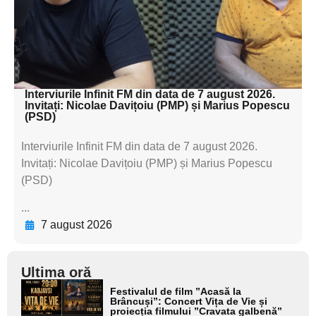
subtitluAdaugă aici
textul pentru
subtitluAdaugă aici
textul pentru subti
Interviurile Infinit FM din data de 7 august 2026.
Invitați: Nicolae Davițoiu (PMP) și Marius Popescu
(PSD)
Interviurile Infinit FM din data de 7 august 2026.
Invitați: Nicolae Davițoiu (PMP) și Marius Popescu
(PSD)
...
7 august 2026
Ultima oră
Adaugă
Festivalul de film ”Acasă la
aici textul
Brâncuși”: Concert Vița de Vie și
proiecția filmului ”Cravata galbenă”