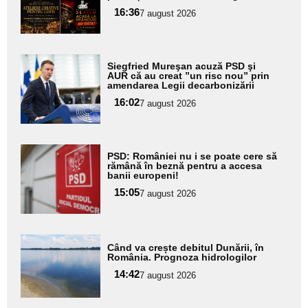
pentru
16:36
7 august 2026
subtitlu
Adaugă
Siegfried Mureşan acuză PSD şi
aici textul
AUR că au creat ”un risc nou” prin
amendarea Legii decarbonizării
pentru
16:02
7 august 2026
subtitlu
Adaugă
PSD: României nu i se poate cere să
aici textul
rămână în beznă pentru a accesa
banii europeni!
pentru
15:05
7 august 2026
subtitlu
Adaugă
Când va crește debitul Dunării, în
aici textul
România. Prognoza hidrologilor
pentru
14:42
7 august 2026
subtitlu