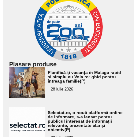
Plasare produse
Adaugă
Planifică-ți vacanța în Malaga rapid
aici textul
și simplu cu Vola.ro: ghid pentru
întreaga familie(P)
pentru
28 iulie 2026
subtitlu
Adaugă
Selectat.ro, o nouă platformă online
aici textul
de informare, s-a lansat pentru
publicul interesat de informații
pentru
relevante, prezentate clar și
obiectiv(P)
subtitlu