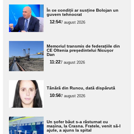
Adaugă
În ce condiții ar susține Bolojan un
aici textul
guvern tehnocrat
pentru
12:54
7 august 2026
subtitlu
Adaugă
Memoriul transmis de federațiile din
aici textul
CE Oltenia președintelui Nicușor
Dan
pentru
11:22
7 august 2026
subtitlu
Adaugă
Tânără din Runcu, dată dispărută
aici textul
10:56
pentru
7 august 2026
subtitlu
Adaugă
Un șofer băut s-a răsturnat cu
aici textul
mașina, la Crasna. Fratele, venit să-l
ajute, a ajuns la spital
pentru