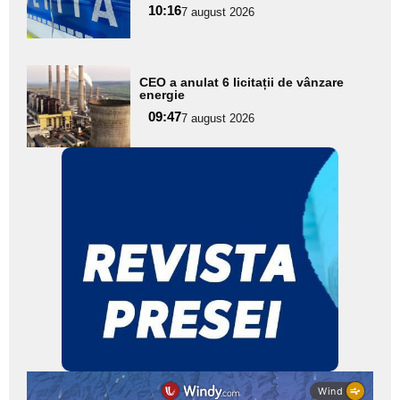
10:16
7 august 2026
subtitlu
Adaugă
CEO a anulat 6 licitații de vânzare
aici textul
energie
pentru
09:47
7 august 2026
subtitlu