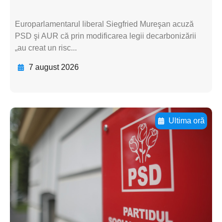
Europarlamentarul liberal Siegfried Mureşan acuză
PSD şi AUR că prin modificarea legii decarbonizării
„au creat un risc...
7 august 2026
Ultima oră
Adaugă aici textul pentru
subtitluAdaugă aici
textul pentru
subtitluAdaugă aici
textul pentru
subtitluAdaugă aici