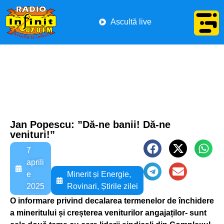
Ascultă live
Jan Popescu: ”Dă-ne banii! Dă-ne
venituri!”
7
aprili
e
Minerit și Energie
,
2025
Rovinari
,
Știrile zilei
O informare privind decalarea termenelor de închidere
a mineritului și creșterea veniturilor angajaților- sunt