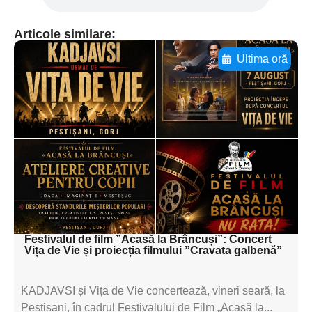
Articole similare:
Ultima oră
Adaugă aici textul pentru
subtitluAdaugă aici
textul pentru
subtitluAdaugă aici
textul pentru
subtitluAdaugă aici
textul pentru subti
Festivalul de film ”Acasă la Brâncuși”: Concert
Vița de Vie și proiecția filmului ”Cravata galbenă”
KADJAVSI și Vița de Vie concertează, vineri seară, la
Peștișani, în cadrul Festivalului de Film „Acasă la...