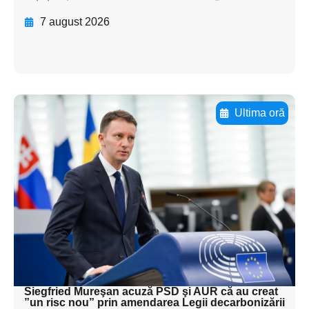
7 august 2026
Ultima oră
Adaugă aici textul pentru
subtitluAdaugă aici
textul pentru
subtitluAdaugă aici
textul pentru
subtitluAdaugă aici
textul pentru subti
Siegfried Mureşan acuză PSD şi AUR că au creat
”un risc nou” prin amendarea Legii decarbonizării