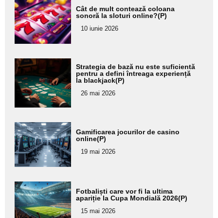
Adaugă
Cât de mult contează coloana
aici textul
sonoră la sloturi online?(P)
pentru
10 iunie 2026
subtitlu
Adaugă
Strategia de bază nu este suficientă
aici textul
pentru a defini întreaga experiență
la blackjack(P)
pentru
26 mai 2026
subtitlu
Adaugă
Gamificarea jocurilor de casino
aici textul
online(P)
pentru
19 mai 2026
subtitlu
Adaugă
Fotbaliști care vor fi la ultima
aici textul
apariție la Cupa Mondială 2026(P)
pentru
15 mai 2026