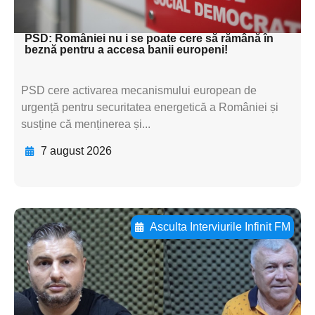
textul pentru subti
PSD: României nu i se poate cere să rămână în
beznă pentru a accesa banii europeni!
PSD cere activarea mecanismului european de
urgență pentru securitatea energetică a României și
susține că menținerea și...
7 august 2026
Asculta Interviurile Infinit FM
Adaugă aici textul pentru
subtitluAdaugă aici
textul pentru