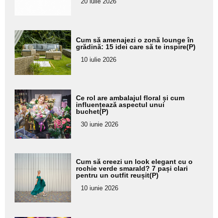
20 iulie 2026
Adaugă
Cum să amenajezi o zonă lounge în
aici textul
grădină: 15 idei care să te inspire(P)
pentru
10 iulie 2026
subtitlu
Adaugă
Ce rol are ambalajul floral și cum
aici textul
influențează aspectul unui
buchet(P)
pentru
30 iunie 2026
subtitlu
Adaugă
Cum să creezi un look elegant cu o
aici textul
rochie verde smarald? 7 pași clari
pentru un outfit reușit(P)
pentru
10 iunie 2026
subtitlu